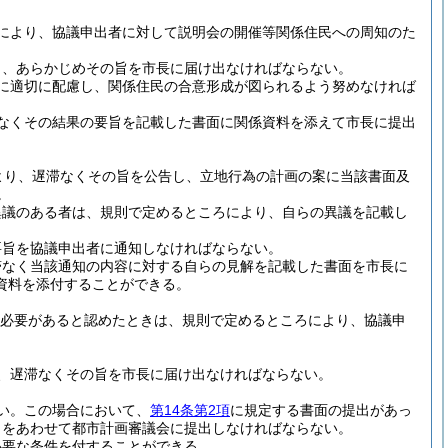
により、協議申出者に対して説明会の開催等関係住民への周知のた
り、あらかじめその旨を市長に届け出なければならない。
に適切に配慮し、関係住民の合意形成が図られるよう努めなければ
なくその結果の要旨を記載した書面に関係資料を添えて市長に提出
より、遅滞なくその旨を公告し、立地行為の計画の案に当該書面及
。
異議のある者は、規則で定めるところにより、自らの異議を記載し
要旨を協議申出者に通知しなければならない。
滞なく当該通知の内容に対する自らの見解を記載した書面を市長に
資料を添付することができる。
必要があると認めたときは、規則で定めるところにより、協議申
、遅滞なくその旨を市長に届け出なければならない。
い。
この場合において、
第14条第2項
に規定する書面の提出があっ
しをあわせて都市計画審議会に提出しなければならない。
必要な条件を付することができる。