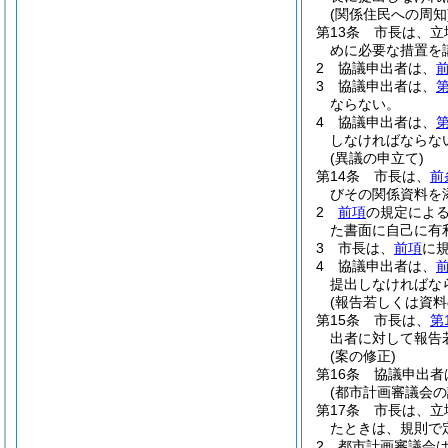
(関係住民への周知
第13条
市長は、立
めに必要な措置を
2
協議申出者は、
3
協議申出者は、
第
ならない。
4
協議申出者は、
第
しなければならな
(異議の申立て)
第14条
市長は、
前
びその関係資料を
2
前項
の規定によ
た書面に自己に有
3
市長は、
前項
に
4
協議申出者は、
提出しなければな
(報告若しくは資料
第15条
市長は、
第
出者に対して報告
(案の修正)
第16条
協議申出者
(都市計画審議会の
第17条
市長は、立
たときは、規則で
2
都市計画審議会