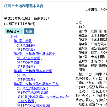
桜川市土地利用基本条例
○桜川市土地
平成30年6月15日 条例第33号
目次
(令和7年4月1日施行)
前文
第1章
総則
(第1
条項目次
沿革
第2章
土地利用
本則
第3章
土地利用
第1章
総則
第4章
立地行為
第1条
(目的)
第5章
法定協議
第2条
(定義)
第6章
特定土地
第2章
土地利用の基本理念
第7章
土地利用
第3条
(基本原理)
第8章
まちづく
第4条
(基本原則)
第9章
補則
(第6
第5条
(解釈)
附則
第3章
土地利用基本計画
桜川市は、関東平
第6条
色を彩るとともに、
第7条
(責務)
て市の名称の由来で
第4章
立地行為の調整の手続
における経済発展の
第8条
(立地調整指針)
このような風土と
第9条
(立地調整協議)
わり合うことで成り
第10条
(土地取得のあっせんその他
豊かな暮らしを持続
必要な措置)
成熟と縮退の時代
第11条
(関係機関協議)