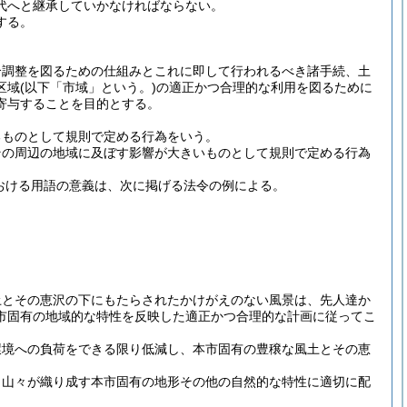
代へと継承していかなければならない。
する。
合調整を図るための仕組みとこれに即して行われるべき諸手続、土
区域
(以下「市域」という。)
の適正かつ合理的な利用を図るために
寄与することを目的とする。
るものとして規則で定める行為をいう。
その周辺の地域に及ぼす影響が大きいものとして規則で定める行為
おける用語の意義は、次に掲げる法令の例による。
土とその恵沢の下にもたらされたかけがえのない風景は、先人達か
市固有の地域的な特性を反映した適正かつ合理的な計画に従ってこ
環境への負荷をできる限り低減し、本市固有の豊穣な風土とその恵
、山々が織り成す本市固有の地形その他の自然的な特性に適切に配