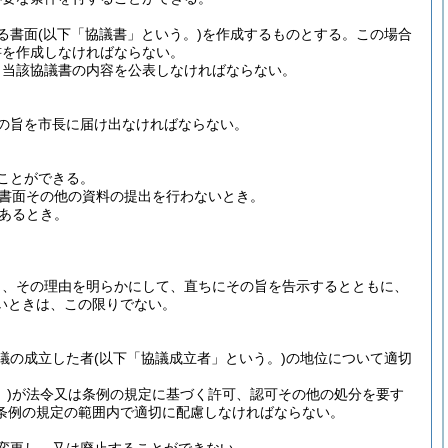
る書面
(以下「協議書」という。)
を作成するものとする。
この場合
書を作成しなければならない。
、当該協議書の内容を公表しなければならない。
の旨を市長に届け出なければならない。
ことができる。
書面その他の資料の提出を行わないとき。
あるとき。
。
。
り、その理由を明らかにして、直ちにその旨を告示するとともに、
いときは、この限りでない。
議の成立した者
(以下「協議成立者」という。)
の地位について適切
)
が法令又は条例の規定に基づく許可、認可その他の処分を要す
条例の規定の範囲内で適切に配慮しなければならない。