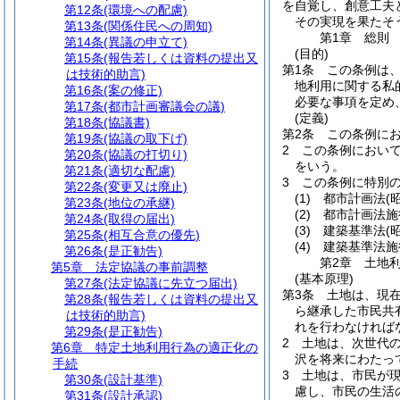
を自覚し、創意工夫
第12条
(環境への配慮)
その実現を果たそ
第13条
(関係住民への周知)
第1章
総則
第14条
(異議の申立て)
(目的)
第15条
(報告若しくは資料の提出又
第1条
この条例は
は技術的助言)
地利用に関する私
第16条
(案の修正)
必要な事項を定め
第17条
(都市計画審議会の議)
(定義)
第18条
(協議書)
第2条
この条例に
第19条
(協議の取下げ)
2
この条例におい
第20条
(協議の打切り)
をいう。
第21条
(適切な配慮)
3
この条例に特別
第22条
(変更又は廃止)
(1)
都市計画法
(
第23条
(地位の承継)
(2)
都市計画法施
第24条
(取得の届出)
(3)
建築基準法
(
第25条
(相互合意の優先)
(4)
建築基準法施
第26条
(是正勧告)
第2章
土地
第5章
法定協議の事前調整
(基本原理)
第27条
(法定協議に先立つ届出)
第3条
土地は、現
第28条
(報告若しくは資料の提出又
ら継承した市民共
は技術的助言)
れを行わなければ
第29条
(是正勧告)
2
土地は、次世代
第6章
特定土地利用行為の適正化の
沢を将来にわたっ
手続
3
土地は、市民が
第30条
(設計基準)
慮し、市民の生活
第31条
(設計承認)