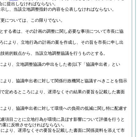
会に提出しなければならない。
告示し、当該立地調整指針の内容を公表しなければならない。
変更については、この限りでない。
とする者は、その計画の調整に関し必要な事項について市長に協
ろにより、立地行為の計画の案を作成し、その旨を市長に申し出
他技術的観点から、当該立地調整協議を行うものとする。
により、立地調整協議の申出をした者
(以下「協議申出者」とい
により、協議申出者に対して関係行政機関と協議すべきことを指示
則で定めるところにより、遅滞なくその結果の要旨を記載した書面
により、協議申出者に対して環境への負荷の低減に関し特に配慮す
配慮項目ごとに立地行為が環境に及ぼす影響について評価を行うと
の案に反映させなければならない。
ろにより、遅滞なくその要旨を記載した書面に関係資料を添えて市