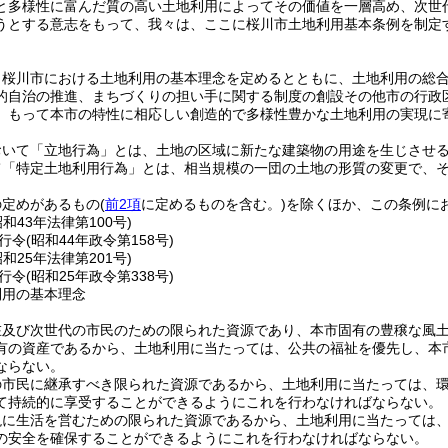
と多様性に富んだ質の高い土地利用によってその価値を一層高め、次世
うとする意志をもって、我々は、ここに桜川市土地利用基本条例を制定
、桜川市における土地利用の基本理念を定めるとともに、土地利用の総
的自治の推進、まちづくりの担い手に関する制度の創設その他市の行政
、もって本市の特性に相応しい創造的で多様性豊かな土地利用の実現に
おいて「立地行為」とは、土地の区域に新たな建築物の用途を生じさせ
て「特定土地利用行為」とは、相当規模の一団の土地の形質の変更で、
の定めがあるもの
(
前2項
に定めるものを含む。)
を除くほか、この条例に
昭和43年法律第100号)
行令
(昭和44年政令第158号)
昭和25年法律第201号)
行令
(昭和25年政令第338号)
利用の基本理念
在及び次世代の市民のための限られた資源であり、本市固有の豊穣な風
有の資産であるから、土地利用に当たっては、公共の福祉を優先し、本
ならない。
の市民に継承すべき限られた資源であるから、土地利用に当たっては、
て持続的に享受することができるようにこれを行わなければならない。
現に生活を営むための限られた資源であるから、土地利用に当たっては
の安全を確保することができるようにこれを行わなければならない。