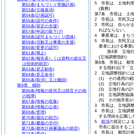
5
市長は、土地利
第52条
(まちづくり実施計画)
(責務)
第53条
(欠格条項)
第7条
市長は、土
第54条
(計画認可)
2
市長は、市民又
第55条
(認可の条件)
3
市民は、自らが
第56条
(策定の支援)
ればならない。
第57条
(申請の取下げ)
4
事業者は、まち
第58条
(認可まちづくり団体)
5
市長は、市民又
第59条
(活動又は事業の支援)
業者における事業
第60条
(変更の認可)
第4章
立地
第61条
(廃止)
(立地調整指針)
第62条
(報告若しくは資料の提出又
第8条
市長は、都
は技術的助言)
する指針
(以下「
第63条
(是正勧告)
2
立地調整指針に
第64条
(是正命令)
(1)
その適用の範
第65条
(取消し又は撤回)
(2)
立地行為の計
第9章
補則
(3)
立地行為の計
第66条
(情報の提供又は助言その他
(4)
立地調整協議
の指導)
(5)
その他市長が
第67条
(情報の収集)
3
市長は、立地調
第68条
(情報の公表)
4
市長は、立地調
第69条
(受理)
する理由を記載し
第70条
(届出の効力)
5
前項
の規定によ
第71条
(書面の交付)
市長に提出するこ
第72条
(都市計画審議会の助言)
6
市長は、都市計
第73条
(委任)