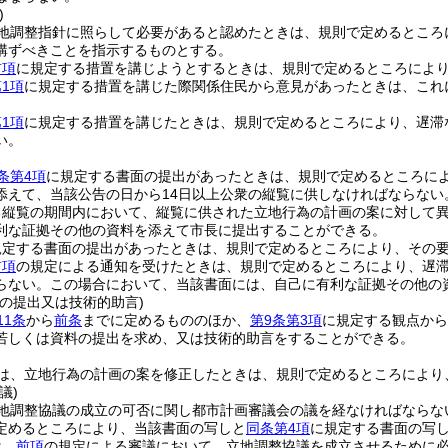
)
地調整指針に照らして必要があると認めたときは、規則で定めるところ
講ずべきことを指示するものとする。
前項
に規定する措置を講じようとするときは、規則で定めるところによ
1項
に規定する措置を講じた際関係住民から意見があったときは、これ
1項
に規定する措置を講じたときは、規則で定めるところにより、遅滞
い。
条第4項
に規定する書面の提出があったときは、規則で定めるところに
添えて、当該公告の日から14日以上公衆の縦覧に供しなければならない
る縦覧の期間内において、縦覧に供された立地行為の計画の案に対して
利な証拠その他の資料を添えて市長に提出することができる。
規定する書面の提出があったときは、規則で定めるところにより、その
前項
の規定による通知を受けたときは、規則で定めるところにより、遅
らない。
この場合において、当該書面には、自己に有利な証拠その他の
の提出又は技術的助言)
11条
から
前条
までに定めるもののほか、
第9条第3項
に規定する観点から
若しくは資料の提出を求め、又は技術的助言をすることができる。
は、立地行為の計画の案を修正したときは、規則で定めるところにより
議)
地調整協議の成立の可否に関し都市計画審議会の議を経なければならな
定めるところにより、当該書面の写しと
同条第4項
に規定する書面の写
は、
前項
の規定による審議において、立地調整協議を成立させるために