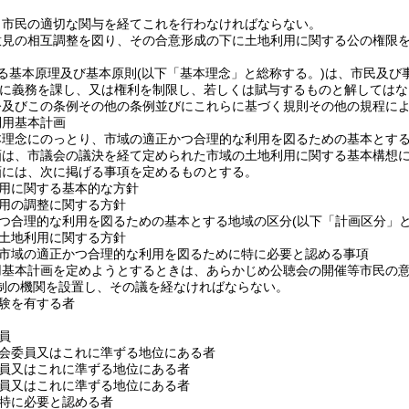
、市民の適切な関与を経てこれを行わなければならない。
意見の相互調整を図り、その合意形成の下に土地利用に関する公の権限
る基本原理及び基本原則
(以下「基本理念」と総称する。)
は、市民及び
に義務を課し、又は権利を制限し、若しくは賦与するものと解してはな
令及びこの条例その他の条例並びにこれらに基づく規則その他の規程に
利用基本計画
本理念にのっとり、市域の適正かつ合理的な利用を図るための基本とす
画は、市議会の議決を経て定められた市域の土地利用に関する基本構想
画には、次に掲げる事項を定めるものとする。
用に関する基本的な方針
用の調整に関する方針
つ合理的な利用を図るための基本とする地域の区分
(以下「計画区分」と
土地利用に関する方針
市域の適正かつ合理的な利用を図るために特に必要と認める事項
用基本計画を定めようとするときは、あらかじめ公聴会の開催等市民の
制の機関を設置し、その議を経なければならない。
験を有する者
員
会委員又はこれに準ずる地位にある者
員又はこれに準ずる地位にある者
員又はこれに準ずる地位にある者
特に必要と認める者