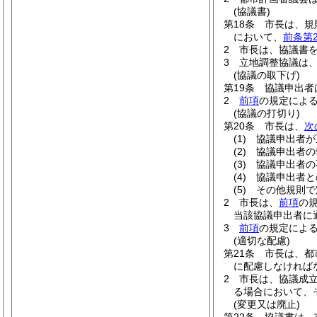
(協議書)
第18条
市長は、規
において、
前条第
2
市長は、協議書
3
立地調整協議は
(協議の取下げ)
第19条
協議申出者
2
前項
の規定によ
(協議の打切り)
第20条
市長は、
次
(1)
協議申出者が
(2)
協議申出者の
(3)
協議申出者の
(4)
協議申出者と
(5)
その他規則で
2
市長は、
前項
の
当該協議申出者に
3
前項
の規定によ
(適切な配慮)
第21条
市長は、都
に配慮しなければ
2
市長は、協議成
る場合において、
(変更又は廃止)