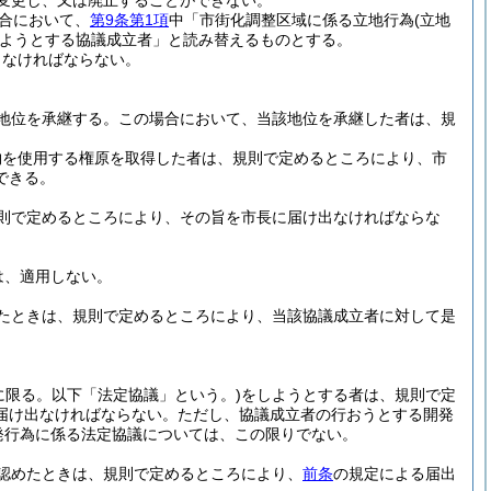
変更し、又は廃止することができない。
合において、
第9条第1項
中「市街化調整区域に係る立地行為
(立地
ようとする協議成立者」と読み替えるものとする。
しなければならない。
地位を承継する。
この場合において、当該地位を承継した者は、規
物を使用する権原を取得した者は、規則で定めるところにより、市
できる。
則で定めるところにより、その旨を市長に届け出なければならな
は、適用しない。
たときは、規則で定めるところにより、当該協議成立者に対して是
に限る。以下「法定協議」という。)
をしようとする者は、規則で定
届け出なければならない。
ただし、協議成立者の行おうとする開発
発行為に係る法定協議については、この限りでない。
認めたときは、規則で定めるところにより、
前条
の規定による届出