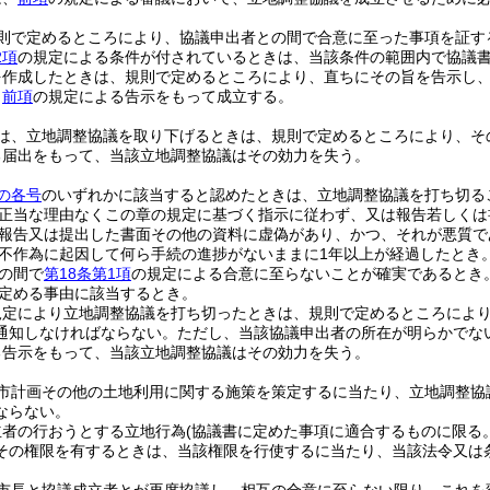
則で定めるところにより、協議申出者との間で合意に至った事項を証す
2項
の規定による条件が付されているときは、当該条件の範囲内で協議
を作成したときは、規則で定めるところにより、直ちにその旨を告示し
、
前項
の規定による告示をもって成立する。
は、立地調整協議を取り下げるときは、規則で定めるところにより、そ
る届出をもって、当該立地調整協議はその効力を失う。
の各号
のいずれかに該当すると認めたときは、立地調整協議を打ち切る
正当な理由なくこの章の規定に基づく指示に従わず、又は報告若しくは
報告又は提出した書面その他の資料に虚偽があり、かつ、それが悪質で
不作為に起因して何ら手続の進捗がないままに1年以上が経過したとき
の間で
第18条第1項
の規定による合意に至らないことが確実であるとき
定める事由に該当するとき。
規定により立地調整協議を打ち切ったときは、規則で定めるところによ
通知しなければならない。
ただし、当該協議申出者の所在が明らかでな
る告示をもって、当該立地調整協議はその効力を失う。
市計画その他の土地利用に関する施策を策定するに当たり、立地調整協
ならない。
立者の行おうとする立地行為
(協議書に定めた事項に適合するものに限る。
その権限を有するときは、当該権限を行使するに当たり、当該法令又は