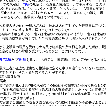
市長と協議成立者とが再度協議し、相互の合意に至らない限り、これを
までの規定は、
前項
の規定による変更の協議について準用する。
この場
受けるものに限る。)
をしようとする者」とあるのは、「協議書を変更し
が廃止されたときは、規則で定めるところにより、直ちにその旨を告示
る告示をもって、協議成立者はその地位を失う。
の相続人その他の一般承継人は、被承継人が有していた協議書に基づく
により、その旨を市長に届け出なければならない。
協議書の適用を受ける土地又は建築物の所有権その他当該土地又は建築
当該協議成立者が有していた当該協議書に基づく地位を承継することが
から協議書の適用を受ける土地又は建築物の所有権を取得した者は、規
に定める地位の承継を受けているときは、この限りでない。
2条第3項
及び
第4項
を除く。)
の規定は、協議書に特別の定めがあるとき
議成立者が正当な理由なく協議書に定めた事項を遵守していないと認め
措置を講ずべきことを勧告することができる。
協議の事前調整
届出)
第32条第1項又は第2項の規定による協議
(その相手方が市長であるもの
、当該法定協議に係る開発行為の計画の案を作成し、あらかじめ市長に
めた事項に適合するものに限る。)
その他規則で定める規模未満である開
の提出又は技術的助言)
の実施する施策との適合を図る観点その他技術的観点から必要があると