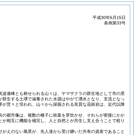
平成30年6月15日
条例第33号
筑波連峰とも称せられる山々は、ヤマザクラの群生地として市の景
が群生する土壌で涵養された水源はやがて湧水となり、支流となっ
帯が営々と培われ、山々から採掘される良質な花崗岩は、近代以降
有の都市像は、複数の種子に枝葉を芽吹かせ、それらが密接にかか
とが相互に機能を補完し、人と自然とが共生し支え合うことで稔り
けがえのない風景が、先人達から受け継いだ共有の資産であること