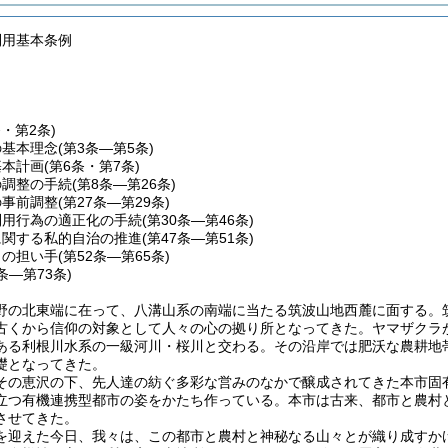
利用基本条例
条・第2条)
の基本理念
(第3条―第5条)
基本計画
(第6条・第7条)
の調整の手続
(第8条―第26条)
の事前調整
(第27条―第29条)
利用行為の適正化の手続
(第30条―第46条)
に関する私的自治の推進
(第47条―第51条)
りの担い手
(第52条―第65条)
6条―第73条)
野の北東端に在って、八溝山系の南端に当たる筑波山地西麓に面する。
古くから信仰の対象として人々の心の拠り所となってきた。ヤマザクラ
ある利根川水系の一級河川・桜川と交わる。その沿岸では肥沃な農耕地
礎となってきた。
その恵沢の下、先人達の紡ぐ多彩な営みのなかで醸成されてきた本市固
立つ有機連携型都市の姿をかたち作っている。本市は古来、都市と農村
させてきた。
を迎えた今日、我々は、この都市と農村と神秘なる山々とが織り成すか