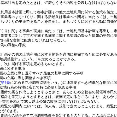
用基本計画を定めたときは、遅滞なくその内容を公表しなければならな
地利用基本計画に即して都市計画その他の土地利用に関する施策を策定
は事業者のまちづくりに関する活動又は事業への関与に当たっては、土
まちづくりの主役であることを自覚し、まちづくりに関する活動に自発
づくりに関する事業の実施に当たっては、土地利用基本計画を尊重し、
は事業者に対して市の実施する施策に関する知識の普及と情報の発信に
の円滑な実施に配慮しなければならない。
行為の調整の手続
市計画その他の土地利用に関する施策を適切に補完するために必要があ
立地調整指針」という。)
を定めることができる。
は、次に掲げる事項を定めるものとする。
囲に関する事項
画の立案に際し遵守すべき最低の基準に関する事項
画の立案に際し調整すべき事項
(
第9条
に定める立地調整協議をいう。)
に通常要すべき標準的な期間に
立地行為の特性に応じて特に必要と認める事項
整指針の案を作成しようとするときは、あらかじめ公聴会の開催等市民
整指針を策定しようとするときは、規則で定めるところにより、あらか
た書面を添えて30日以上公衆の縦覧に供しなければならない。
る縦覧の期間内においては、何人も、規則で定めるところにより、縦覧
とができる。
画審議会の議を経て立地調整指針を策定するものとする。
この場合にお