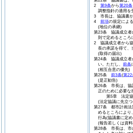
第22条
協議書は、
2
第9条
から
第20条
調整指針の適用を
3
市長は、協議書
4
前項
の規定によ
(地位の承継)
第23条
協議成立者
則で定めるところ
2
協議成立者から
長の承諾を得て、
(取得の届出)
第24条
協議成立者
い。
ただし、
前条
(相互合意の優先)
第25条
前3条
(
第2
(是正勧告)
第26条
市長は、協
正のために必要な
第5章
法定
(法定協議に先立つ
第27条
都市計画法
めるところにより
行為
(協議書に定
(報告若しくは資料
第28条
市長は、市