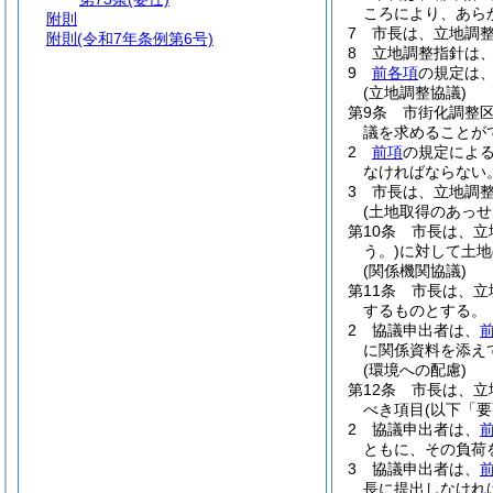
ころにより、あら
附則
7
市長は、立地調
附則
(令和7年条例第6号)
8
立地調整指針は
9
前各項
の規定は
(立地調整協議)
第9条
市街化調整
議を求めることが
2
前項
の規定によ
なければならない
3
市長は、立地調
(土地取得のあっせ
第10条
市長は、立
う。)
に対して土地
(関係機関協議)
第11条
市長は、立
するものとする。
2
協議申出者は、
に関係資料を添え
(環境への配慮)
第12条
市長は、立
べき項目
(以下「
2
協議申出者は、
ともに、その負荷
3
協議申出者は、
長に提出しなけれ