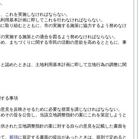
い。
し、これを実施しなければならない。
地利用基本計画に即してこれを行わなければならない。
的に取り組むとともに、市の実施する施策に協力するよう努めなけ
市の実施する施策との適合を図るよう努めなければならない。
努め、まちづくりに関する市民の活動の意欲を高めるとともに、事
ると認めたときは、土地利用基本計画に即して立地行為の調整に関
関する事項
の意見を反映させるために必要な措置を講じなければならない。
じめその旨を公告し、当該立地調整指針の案にこれを策定しようと
に供された立地調整指針の案に対する自らの意見を記載した書面を
いて、
前項
に規定する書面の提出があったときは、規則で定めると