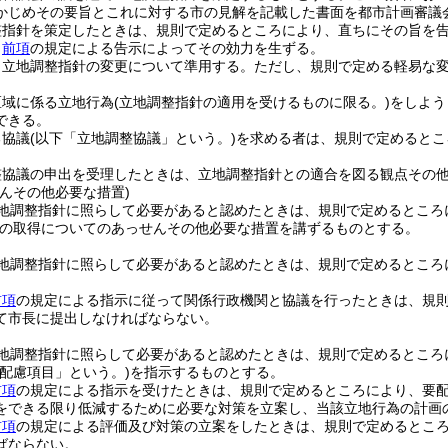
かじめその要旨とこれに対する市の見解を記載した書面を都市計画審議
整指針を策定したときは、規則で定めるところにより、直ちにその旨を
、
前項
の規定による告示によってその効力を生ずる。
、立地調整指針の変更について準用する。
ただし、規則で定める軽易な
区域に係る立地行為
(立地調整指針の適用を受けるものに限る。)
をしよう
できる。
る協議
(以下「立地調整協議」という。)
を求める者は、規則で定めるとこ
。
整協議の申出を受理したときは、立地調整指針との適合を図る観点その
んその他必要な措置)
地調整指針に照らして必要があると認めたときは、規則で定めるところ
の取得についてのあっせんその他必要な措置を講ずるものとする。
地調整指針に照らして必要があると認めたときは、規則で定めるところ
前項
の規定による指示に従って関係行政機関と協議を行ったときは、規
て市長に提出しなければならない。
地調整指針に照らして必要があると認めたときは、規則で定めるところ
要配慮項目」という。)
を指示するものとする。
前項
の規定による指示を受けたときは、規則で定めるところにより、要
をできる限り低減するために必要な対策を立案し、当該立地行為の計画
前項
の規定による評価及び対策の立案をしたときは、規則で定めるとこ
ばならない。