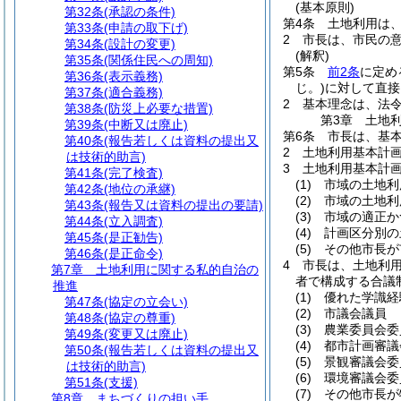
(基本原則)
第32条
(承認の条件)
第4条
土地利用は
第33条
(申請の取下げ)
2
市長は、市民の
第34条
(設計の変更)
(解釈)
第35条
(関係住民への周知)
第5条
前2条
に定め
第36条
(表示義務)
じ。)
に対して直接
第37条
(適合義務)
2
基本理念は、法
第38条
(防災上必要な措置)
第3章
土地
第39条
(中断又は廃止)
第6条
市長は、基
第40条
(報告若しくは資料の提出又
2
土地利用基本計
は技術的助言)
3
土地利用基本計
第41条
(完了検査)
(1)
市域の土地利
第42条
(地位の承継)
(2)
市域の土地利
第43条
(報告又は資料の提出の要請)
(3)
市域の適正か
第44条
(立入調査)
(4)
計画区分別の
第45条
(是正勧告)
(5)
その他市長が
第46条
(是正命令)
4
市長は、土地利
第7章
土地利用に関する私的自治の
者で構成する合議
推進
(1)
優れた学識経
第47条
(協定の立会い)
(2)
市議会議員
第48条
(協定の尊重)
(3)
農業委員会委
第49条
(変更又は廃止)
(4)
都市計画審議
第50条
(報告若しくは資料の提出又
(5)
景観審議会委
は技術的助言)
(6)
環境審議会委
第51条
(支援)
(7)
その他市長が
第8章
まちづくりの担い手