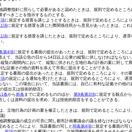
)
地調整指針に照らして必要があると認めたときは、規則で定めるところ
講ずべきことを指示するものとする。
前項
に規定する措置を講じようとするときは、規則で定めるところによ
1項
に規定する措置を講じた際関係住民から意見があったときは、これ
1項
に規定する措置を講じたときは、規則で定めるところにより、遅滞
い。
条第4項
に規定する書面の提出があったときは、規則で定めるところに
添えて、当該公告の日から14日以上公衆の縦覧に供しなければならない
る縦覧の期間内において、縦覧に供された立地行為の計画の案に対して
利な証拠その他の資料を添えて市長に提出することができる。
規定する書面の提出があったときは、規則で定めるところにより、その
前項
の規定による通知を受けたときは、規則で定めるところにより、遅
らない。
この場合において、当該書面には、自己に有利な証拠その他の
の提出又は技術的助言)
11条
から
前条
までに定めるもののほか、
第9条第3項
に規定する観点から
若しくは資料の提出を求め、又は技術的助言をすることができる。
は、立地行為の計画の案を修正したときは、規則で定めるところにより
議)
地調整協議の成立の可否に関し都市計画審議会の議を経なければならな
定めるところにより、当該書面の写しと
同条第4項
に規定する書面の写
は、
前項
の規定による審議において、立地調整協議を成立させるために