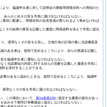
により、協議申出者に対して説明会の開催等関係住民への周知のた
り、あらかじめその旨を市長に届け出なければならない。
に適切に配慮し、関係住民の合意形成が図られるよう努めなければ
なくその結果の要旨を記載した書面に関係資料を添えて市長に提出
より、遅滞なくその旨を公告し、立地行為の計画の案に当該書面及
。
異議のある者は、規則で定めるところにより、自らの異議を記載し
要旨を協議申出者に通知しなければならない。
滞なく当該通知の内容に対する自らの見解を記載した書面を市長に
資料を添付することができる。
必要があると認めたときは、規則で定めるところにより、協議申
、遅滞なくその旨を市長に届け出なければならない。
い。
この場合において、
第14条第2項
に規定する書面の提出があっ
しをあわせて都市計画審議会に提出しなければならない。
必要な条件を付することができる。