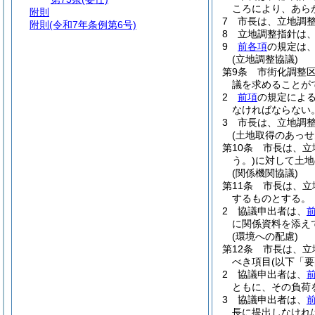
ころにより、あら
附則
7
市長は、立地調
附則
(令和7年条例第6号)
8
立地調整指針は
9
前各項
の規定は
(立地調整協議)
第9条
市街化調整
議を求めることが
2
前項
の規定によ
なければならない
3
市長は、立地調
(土地取得のあっせ
第10条
市長は、立
う。)
に対して土地
(関係機関協議)
第11条
市長は、立
するものとする。
2
協議申出者は、
に関係資料を添え
(環境への配慮)
第12条
市長は、立
べき項目
(以下「
2
協議申出者は、
ともに、その負荷
3
協議申出者は、
長に提出しなけれ