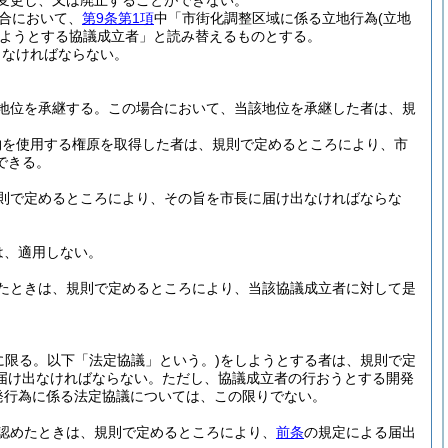
変更し、又は廃止することができない。
合において、
第9条第1項
中「市街化調整区域に係る立地行為
(立地
ようとする協議成立者」と読み替えるものとする。
しなければならない。
地位を承継する。
この場合において、当該地位を承継した者は、規
物を使用する権原を取得した者は、規則で定めるところにより、市
できる。
則で定めるところにより、その旨を市長に届け出なければならな
は、適用しない。
たときは、規則で定めるところにより、当該協議成立者に対して是
に限る。以下「法定協議」という。)
をしようとする者は、規則で定
届け出なければならない。
ただし、協議成立者の行おうとする開発
発行為に係る法定協議については、この限りでない。
認めたときは、規則で定めるところにより、
前条
の規定による届出