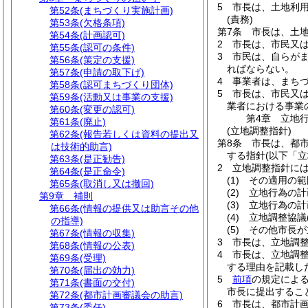
5
市長は、土地利
第52条
(まちづくり実施計画)
(責務)
第53条
(欠格条項)
第7条
市長は、土
第54条
(計画認可)
2
市長は、市民又
第55条
(認可の条件)
3
市民は、自らが
第56条
(策定の支援)
ればならない。
第57条
(申請の取下げ)
4
事業者は、まち
第58条
(認可まちづくり団体)
5
市長は、市民又
第59条
(活動又は事業の支援)
業者における事業
第60条
(変更の認可)
第4章
立地
第61条
(廃止)
(立地調整指針)
第62条
(報告若しくは資料の提出又
第8条
市長は、都
は技術的助言)
する指針
(以下「
第63条
(是正勧告)
2
立地調整指針に
第64条
(是正命令)
(1)
その適用の範
第65条
(取消し又は撤回)
(2)
立地行為の計
第9章
補則
(3)
立地行為の計
第66条
(情報の提供又は助言その他
(4)
立地調整協議
の指導)
(5)
その他市長が
第67条
(情報の収集)
3
市長は、立地調
第68条
(情報の公表)
4
市長は、立地調
第69条
(受理)
する理由を記載し
第70条
(届出の効力)
5
前項
の規定によ
第71条
(書面の交付)
市長に提出するこ
第72条
(都市計画審議会の助言)
6
市長は、都市計
第73条
(委任)