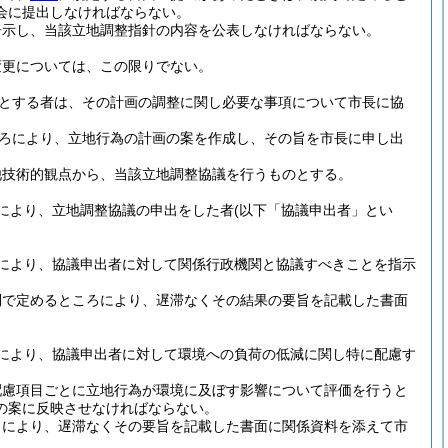
会に提出しなければならない。
告示し、当該立地調整指針の内容を公表しなければならない。
変更については、この限りでない。
とする者は、その計画の調整に関し必要な事項について市長に協
ろにより、立地行為の計画の案を作成し、その旨を市長に申し出
他技術的観点から、当該立地調整協議を行うものとする。
により、立地調整協議の申出をした者
(以下「協議申出者」とい
により、協議申出者に対して関係行政機関と協議すべきことを指示
則で定めるところにより、遅滞なくその結果の要旨を記載した書面
により、協議申出者に対して環境への負荷の低減に関し特に配慮す
配慮項目ごとに立地行為が環境に及ぼす影響について評価を行うと
の案に反映させなければならない。
ろにより、遅滞なくその要旨を記載した書面に関係資料を添えて市