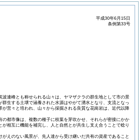
平成30年6月15日
条例第33号
筑波連峰とも称せられる山々は、ヤマザクラの群生地として市の景
が群生する土壌で涵養された水源はやがて湧水となり、支流となっ
帯が営々と培われ、山々から採掘される良質な花崗岩は、近代以降
有の都市像は、複数の種子に枝葉を芽吹かせ、それらが密接にかか
とが相互に機能を補完し、人と自然とが共生し支え合うことで稔り
けがえのない風景が、先人達から受け継いだ共有の資産であること