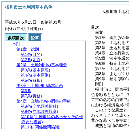
桜川市土地利用基本条例
○桜川市土地
平成30年6月15日 条例第33号
目次
(令和7年4月1日施行)
前文
第1章
総則
(第1
条項目次
沿革
第2章
土地利用
本則
第3章
土地利用
第1章
総則
第4章
立地行為
第1条
(目的)
第5章
法定協議
第2条
(定義)
第6章
特定土地
第2章
土地利用の基本理念
第7章
土地利用
第3条
(基本原理)
第8章
まちづく
第4条
(基本原則)
第9章
補則
(第6
第5条
(解釈)
附則
第3章
土地利用基本計画
桜川市は、関東平
第6条
色を彩るとともに、
第7条
(責務)
て市の名称の由来で
第4章
立地行為の調整の手続
における経済発展の
第8条
(立地調整指針)
このような風土と
第9条
(立地調整協議)
わり合うことで成り
第10条
(土地取得のあっせんその他
豊かな暮らしを持続
必要な措置)
成熟と縮退の時代
第11条
(関係機関協議)