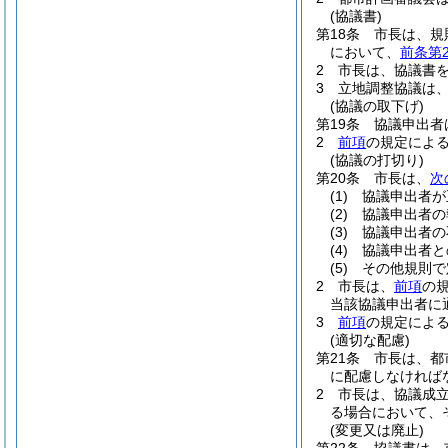
(協議書)
第18条
市長は、規
において、
前条第
2
市長は、協議書
3
立地調整協議は
(協議の取下げ)
第19条
協議申出者
2
前項
の規定によ
(協議の打切り)
第20条
市長は、
次
(1)
協議申出者が
(2)
協議申出者の
(3)
協議申出者の
(4)
協議申出者と
(5)
その他規則で
2
市長は、
前項
の
当該協議申出者に
3
前項
の規定によ
(適切な配慮)
第21条
市長は、都
に配慮しなければ
2
市長は、協議成
る場合において、
(変更又は廃止)