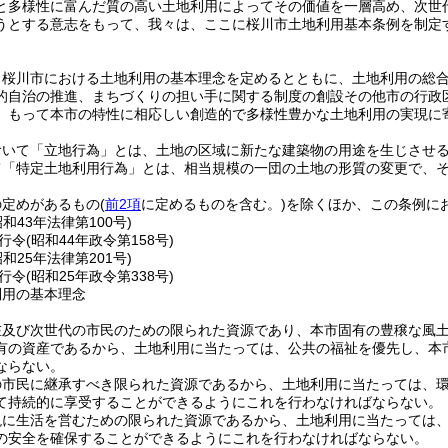
と多様性に富んだ質の高い土地利用によってその価値を一層高め、次世
うとする意志をもって、我々は、ここに桜川市土地利用基本条例を制定
、桜川市における土地利用の基本理念を定めるとともに、土地利用の総
的自治の推進、まちづくりの担い手に関する制度の創設その他市の行政
、もって本市の特性に相応しい創造的で多様性豊かな土地利用の実現に
おいて「立地行為」とは、土地の区域に新たな建築物の用途を生じさせ
て「特定土地利用行為」とは、相当規模の一団の土地の形質の変更で、
の定めがあるもの
(
前2項
に定めるものを含む。)
を除くほか、この条例に
昭和43年法律第100号)
行令
(昭和44年政令第158号)
昭和25年法律第201号)
行令
(昭和25年政令第338号)
利用の基本理念
在及び次世代の市民のための限られた資源であり、本市固有の豊穣な風
有の資産であるから、土地利用に当たっては、公共の福祉を優先し、本
ならない。
の市民に継承すべき限られた資源であるから、土地利用に当たっては、
て持続的に享受することができるようにこれを行わなければならない。
現に生活を営むための限られた資源であるから、土地利用に当たっては
の安全を確保することができるようにこれを行わなければならない。