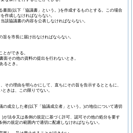
る書面
(以下「協議書」という。)
を作成するものとする。
この場合
書を作成しなければならない。
、当該協議書の内容を公表しなければならない。
の旨を市長に届け出なければならない。
ことができる。
書面その他の資料の提出を行わないとき。
あるとき。
。
。
り、その理由を明らかにして、直ちにその旨を告示するとともに、
いときは、この限りでない。
議の成立した者
(以下「協議成立者」という。)
の地位について適切
)
が法令又は条例の規定に基づく許可、認可その他の処分を要す
条例の規定の範囲内で適切に配慮しなければならない。