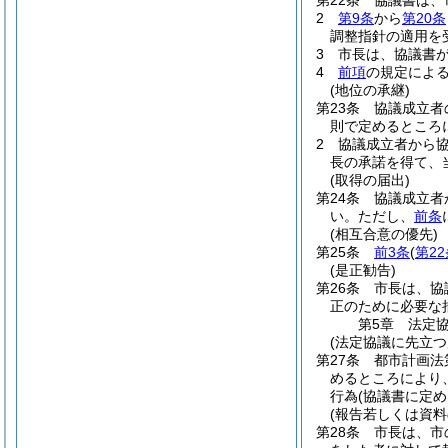
第22条
協議書は、
2
第9条
から
第20条
調整指針の適用を
3
市長は、協議書
4
前項
の規定によ
(地位の承継)
第23条
協議成立者
則で定めるところ
2
協議成立者から
長の承諾を得て、
(取得の届出)
第24条
協議成立者
い。
ただし、
前条
(相互合意の優先)
第25条
前3条
(
第2
(是正勧告)
第26条
市長は、協
正のために必要な
第5章
法定
(法定協議に先立つ
第27条
都市計画法
めるところにより
行為
(協議書に定
(報告若しくは資料
第28条
市長は、市