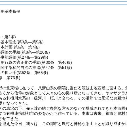
利用基本条例
条・第2条)
の基本理念
(第3条―第5条)
基本計画
(第6条・第7条)
の調整の手続
(第8条―第26条)
の事前調整
(第27条―第29条)
利用行為の適正化の手続
(第30条―第46条)
に関する私的自治の推進
(第47条―第51条)
りの担い手
(第52条―第65条)
6条―第73条)
野の北東端に在って、八溝山系の南端に当たる筑波山地西麓に面する。
古くから信仰の対象として人々の心の拠り所となってきた。ヤマザクラ
ある利根川水系の一級河川・桜川と交わる。その沿岸では肥沃な農耕地
礎となってきた。
その恵沢の下、先人達の紡ぐ多彩な営みのなかで醸成されてきた本市固
立つ有機連携型都市の姿をかたち作っている。本市は古来、都市と農村
させてきた。
を迎えた今日、我々は、この都市と農村と神秘なる山々とが織り成すか