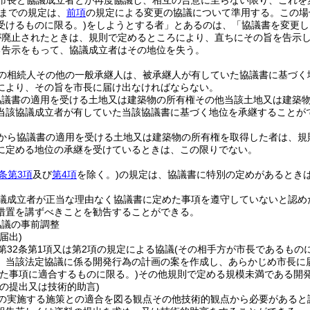
市長と協議成立者とが再度協議し、相互の合意に至らない限り、これを
までの規定は、
前項
の規定による変更の協議について準用する。
この場
受けるものに限る。)
をしようとする者」とあるのは、「協議書を変更し
が廃止されたときは、規則で定めるところにより、直ちにその旨を告示
る告示をもって、協議成立者はその地位を失う。
の相続人その他の一般承継人は、被承継人が有していた協議書に基づく
により、その旨を市長に届け出なければならない。
協議書の適用を受ける土地又は建築物の所有権その他当該土地又は建築
当該協議成立者が有していた当該協議書に基づく地位を承継することが
から協議書の適用を受ける土地又は建築物の所有権を取得した者は、規
に定める地位の承継を受けているときは、この限りでない。
2条第3項
及び
第4項
を除く。)
の規定は、協議書に特別の定めがあるとき
議成立者が正当な理由なく協議書に定めた事項を遵守していないと認め
措置を講ずべきことを勧告することができる。
協議の事前調整
届出)
第32条第1項又は第2項の規定による協議
(その相手方が市長であるもの
、当該法定協議に係る開発行為の計画の案を作成し、あらかじめ市長に
めた事項に適合するものに限る。)
その他規則で定める規模未満である開
の提出又は技術的助言)
の実施する施策との適合を図る観点その他技術的観点から必要があると