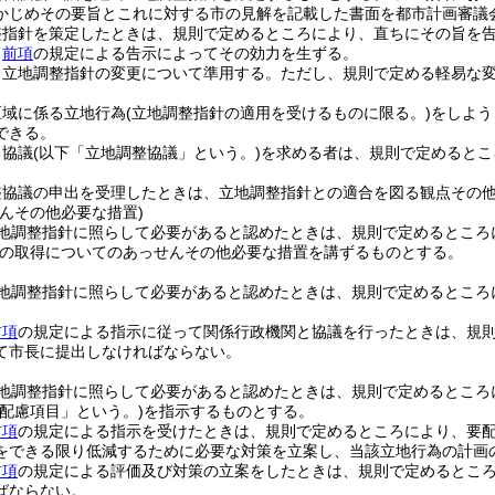
かじめその要旨とこれに対する市の見解を記載した書面を都市計画審議
整指針を策定したときは、規則で定めるところにより、直ちにその旨を
、
前項
の規定による告示によってその効力を生ずる。
、立地調整指針の変更について準用する。
ただし、規則で定める軽易な
区域に係る立地行為
(立地調整指針の適用を受けるものに限る。)
をしよう
できる。
る協議
(以下「立地調整協議」という。)
を求める者は、規則で定めるとこ
。
整協議の申出を受理したときは、立地調整指針との適合を図る観点その
んその他必要な措置)
地調整指針に照らして必要があると認めたときは、規則で定めるところ
の取得についてのあっせんその他必要な措置を講ずるものとする。
地調整指針に照らして必要があると認めたときは、規則で定めるところ
前項
の規定による指示に従って関係行政機関と協議を行ったときは、規
て市長に提出しなければならない。
地調整指針に照らして必要があると認めたときは、規則で定めるところ
要配慮項目」という。)
を指示するものとする。
前項
の規定による指示を受けたときは、規則で定めるところにより、要
をできる限り低減するために必要な対策を立案し、当該立地行為の計画
前項
の規定による評価及び対策の立案をしたときは、規則で定めるとこ
ばならない。