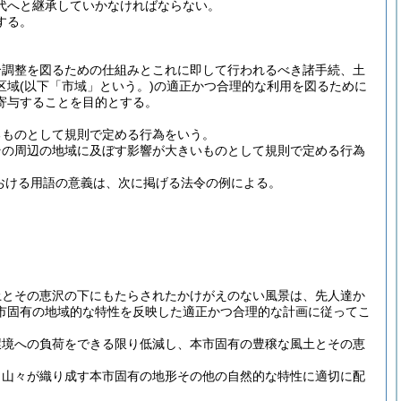
代へと継承していかなければならない。
する。
合調整を図るための仕組みとこれに即して行われるべき諸手続、土
区域
(以下「市域」という。)
の適正かつ合理的な利用を図るために
寄与することを目的とする。
るものとして規則で定める行為をいう。
その周辺の地域に及ぼす影響が大きいものとして規則で定める行為
おける用語の意義は、次に掲げる法令の例による。
土とその恵沢の下にもたらされたかけがえのない風景は、先人達か
市固有の地域的な特性を反映した適正かつ合理的な計画に従ってこ
環境への負荷をできる限り低減し、本市固有の豊穣な風土とその恵
、山々が織り成す本市固有の地形その他の自然的な特性に適切に配