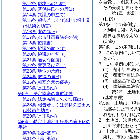
を自覚し、創意工夫
第12条
(環境への配慮)
その実現を果たそ
第13条
(関係住民への周知)
第1章
総則
第14条
(異議の申立て)
(目的)
第15条
(報告若しくは資料の提出又
第1条
この条例は
は技術的助言)
地利用に関する私
第16条
(案の修正)
必要な事項を定め
第17条
(都市計画審議会の議)
(定義)
第18条
(協議書)
第2条
この条例に
第19条
(協議の取下げ)
2
この条例におい
第20条
(協議の打切り)
をいう。
第21条
(適切な配慮)
3
この条例に特別
第22条
(変更又は廃止)
(1)
都市計画法
(
第23条
(地位の承継)
(2)
都市計画法施
第24条
(取得の届出)
(3)
建築基準法
(
第25条
(相互合意の優先)
(4)
建築基準法施
第26条
(是正勧告)
第2章
土地
第5章
法定協議の事前調整
(基本原理)
第27条
(法定協議に先立つ届出)
第3条
土地は、現
第28条
(報告若しくは資料の提出又
ら継承した市民共
は技術的助言)
れを行わなければ
第29条
(是正勧告)
2
土地は、次世代
第6章
特定土地利用行為の適正化の
沢を将来にわたっ
手続
3
土地は、市民が
第30条
(設計基準)
慮し、市民の生活
第31条
(設計承認)