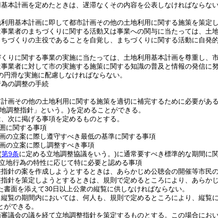
用基本計画を定めたときは、遅滞なくその内容を公表しなければならな
地利用基本計画に即して都市計画その他の土地利用に関する施策を策定
は事業者のまちづくりに関する活動又は事業への関与に当たっては、土
まちづくりの主役であることを自覚し、まちづくりに関する活動に自発
づくりに関する事業の実施に当たっては、土地利用基本計画を尊重し、
は事業者に対して市の実施する施策に関する知識の普及と情報の発信に
の円滑な実施に配慮しなければならない。
行為の調整の手続
市計画その他の土地利用に関する施策を適切に補完するために必要があ
立地調整指針」という。)
を定めることができる。
は、次に掲げる事項を定めるものとする。
囲に関する事項
画の立案に際し遵守すべき最低の基準に関する事項
画の立案に際し調整すべき事項
(
第9条
に定める立地調整協議をいう。)
に通常要すべき標準的な期間に
立地行為の特性に応じて特に必要と認める事項
整指針の案を作成しようとするときは、あらかじめ公聴会の開催等市民
整指針を策定しようとするときは、規則で定めるところにより、あらか
た書面を添えて30日以上公衆の縦覧に供しなければならない。
る縦覧の期間内においては、何人も、規則で定めるところにより、縦覧
とができる。
画審議会の議を経て立地調整指針を策定するものとする。
この場合にお