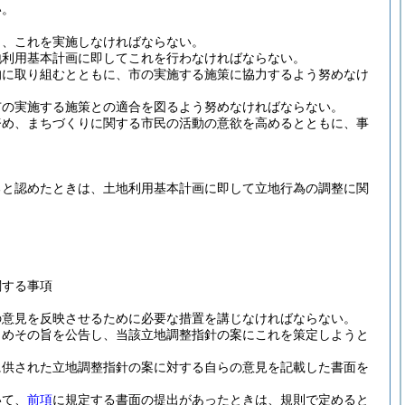
い。
し、これを実施しなければならない。
地利用基本計画に即してこれを行わなければならない。
的に取り組むとともに、市の実施する施策に協力するよう努めなけ
市の実施する施策との適合を図るよう努めなければならない。
努め、まちづくりに関する市民の活動の意欲を高めるとともに、事
ると認めたときは、土地利用基本計画に即して立地行為の調整に関
関する事項
の意見を反映させるために必要な措置を講じなければならない。
じめその旨を公告し、当該立地調整指針の案にこれを策定しようと
に供された立地調整指針の案に対する自らの意見を記載した書面を
いて、
前項
に規定する書面の提出があったときは、規則で定めると