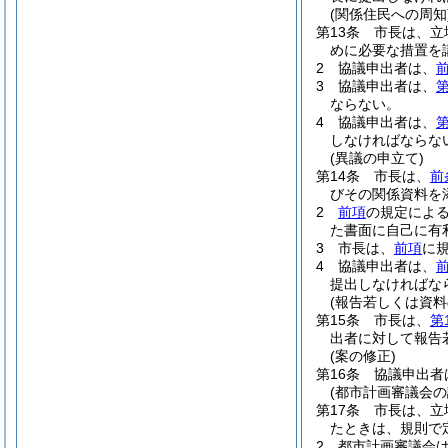
(関係住民への周知
第13条
市長は、立
めに必要な措置を
2
協議申出者は、
3
協議申出者は、
第
ならない。
4
協議申出者は、
第
しなければならな
(異議の申立て)
第14条
市長は、
前
びその関係資料を
2
前項
の規定によ
た書面に自己に有
3
市長は、
前項
に
4
協議申出者は、
提出しなければな
(報告若しくは資料
第15条
市長は、
第
出者に対して報告
(案の修正)
第16条
協議申出者
(都市計画審議会の
第17条
市長は、立
たときは、規則で
2
都市計画審議会