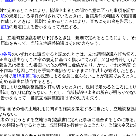
則で定めるところにより、協議申出者との間で合意に至った事項を証す
2項
の規定による条件が付されているときは、当該条件の範囲内で協議
を作成したときは、規則で定めるところにより、直ちにその旨を告示し
、
前項
の規定による告示をもって成立する。
は、立地調整協議を取り下げるときは、規則で定めるところにより、そ
る届出をもって、当該立地調整協議はその効力を失う。
の各号
のいずれかに該当すると認めたときは、立地調整協議を打ち切る
正当な理由なくこの章の規定に基づく指示に従わず、又は報告若しくは
報告又は提出した書面その他の資料に虚偽があり、かつ、それが悪質で
不作為に起因して何ら手続の進捗がないままに1年以上が経過したとき
の間で
第18条第1項
の規定による合意に至らないことが確実であるとき
定める事由に該当するとき。
規定により立地調整協議を打ち切ったときは、規則で定めるところによ
通知しなければならない。
ただし、当該協議申出者の所在が明らかでな
る告示をもって、当該立地調整協議はその効力を失う。
市計画その他の土地利用に関する施策を策定するに当たり、立地調整協
ならない。
立者の行おうとする立地行為
(協議書に定めた事項に適合するものに限る。
その権限を有するときは、当該権限を行使するに当たり、当該法令又は