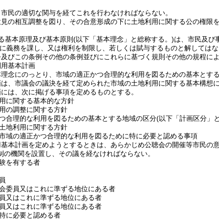
、市民の適切な関与を経てこれを行わなければならない。
意見の相互調整を図り、その合意形成の下に土地利用に関する公の権限
る基本原理及び基本原則
(以下「基本理念」と総称する。)
は、市民及び
に義務を課し、又は権利を制限し、若しくは賦与するものと解してはな
令及びこの条例その他の条例並びにこれらに基づく規則その他の規程に
利用基本計画
本理念にのっとり、市域の適正かつ合理的な利用を図るための基本とす
画は、市議会の議決を経て定められた市域の土地利用に関する基本構想
画には、次に掲げる事項を定めるものとする。
用に関する基本的な方針
用の調整に関する方針
つ合理的な利用を図るための基本とする地域の区分
(以下「計画区分」と
土地利用に関する方針
市域の適正かつ合理的な利用を図るために特に必要と認める事項
用基本計画を定めようとするときは、あらかじめ公聴会の開催等市民の
制の機関を設置し、その議を経なければならない。
験を有する者
員
会委員又はこれに準ずる地位にある者
員又はこれに準ずる地位にある者
員又はこれに準ずる地位にある者
特に必要と認める者