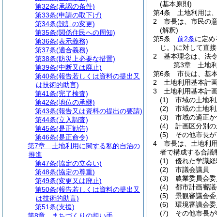
(基本原則)
第32条
(承認の条件)
第4条
土地利用は
第33条
(申請の取下げ)
2
市長は、市民の
第34条
(設計の変更)
(解釈)
第35条
(関係住民への周知)
第5条
前2条
に定め
第36条
(表示義務)
じ。)
に対して直接
第37条
(適合義務)
2
基本理念は、法
第38条
(防災上必要な措置)
第3章
土地
第39条
(中断又は廃止)
第6条
市長は、基
第40条
(報告若しくは資料の提出又
2
土地利用基本計
は技術的助言)
3
土地利用基本計
第41条
(完了検査)
(1)
市域の土地利
第42条
(地位の承継)
(2)
市域の土地利
第43条
(報告又は資料の提出の要請)
(3)
市域の適正か
第44条
(立入調査)
(4)
計画区分別の
第45条
(是正勧告)
(5)
その他市長が
第46条
(是正命令)
4
市長は、土地利
第7章
土地利用に関する私的自治の
者で構成する合議
推進
(1)
優れた学識経
第47条
(協定の立会い)
(2)
市議会議員
第48条
(協定の尊重)
(3)
農業委員会委
第49条
(変更又は廃止)
(4)
都市計画審議
第50条
(報告若しくは資料の提出又
(5)
景観審議会委
は技術的助言)
(6)
環境審議会委
第51条
(支援)
(7)
その他市長が
第8章
まちづくりの担い手