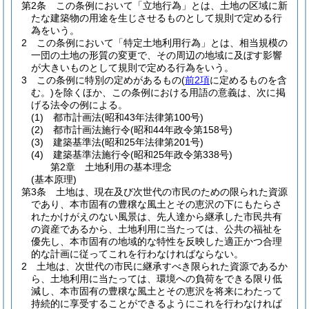
第2条
この条例において「立地行為」とは、土地の区域に新
たな建築物の用途を生じさせるものとして規則で定める行
為をいう。
2
この条例において「特定土地利用行為」とは、相当規模の
一団の土地の形質の変更で、その周辺の地域に及ぼす影響
が大きいものとして規則で定める行為をいう。
3
この条例に特別の定めがあるもの
(
前2項
に定めるものを含
む。)
を除くほか、この条例における用語の意義は、次に掲
げる法令の例による。
(1)
都市計画法
(昭和43年法律第100号)
(2)
都市計画法施行令
(昭和44年政令第158号)
(3)
建築基準法
(昭和25年法律第201号)
(4)
建築基準法施行令
(昭和25年政令第338号)
第2章
土地利用の基本理念
(基本原理)
第3条
土地は、現在及び次世代の市民のための限られた資源
であり、本市固有の豊穣な風土とその恵沢の下にもたらさ
れたかけがえのない風景は、先人達から継承した市民共有
の資産であるから、土地利用に当たっては、公共の福祉を
優先し、本市固有の地域的な特性を反映した適正かつ合理
的な計画に従ってこれを行わなければならない。
2
土地は、次世代の市民に継承すべき限られた資源であるか
ら、土地利用に当たっては、環境への負荷をできる限り低
減し、本市固有の豊穣な風土とその恵沢を将来にわたって
持続的に享受することができるようにこれを行わなければ