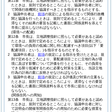
第11条
市長は、立地調整指針に照らして必要があると認め
たときは、規則で定めるところにより、協議申出者に対し
て関係行政機関と協議すべきことを指示するものとする。
2
協議申出者は、
前項
の規定による指示に従って関係行政機
関と協議を行ったときは、規則で定めるところにより、遅
滞なくその結果の要旨を記載した書面に関係資料を添えて
市長に提出しなければならない。
(環境への配慮)
第12条
市長は、立地調整指針に照らして必要があると認め
たときは、規則で定めるところにより、協議申出者に対し
て環境への負荷の低減に関し特に配慮すべき項目
(以下「要
配慮項目」という。)
を指示するものとする。
2
協議申出者は、
前項
の規定による指示を受けたときは、規
則で定めるところにより、要配慮項目ごとに立地行為が環
境に及ぼす影響について評価を行うとともに、その負荷を
できる限り低減するために必要な対策を立案し、当該立地
行為の計画の案に反映させなければならない。
3
協議申出者は、
前項
の規定による評価及び対策の立案をし
たときは、規則で定めるところにより、遅滞なくその要旨
を記載した書面に関係資料を添えて市長に提出しなければ
ならない。
(関係住民への周知)
第13条
市長は、立地調整指針に照らして必要があると認め
たときは、規則で定めるところにより、協議申出者に対し
て説明会の開催等関係住民への周知のために必要な措置を