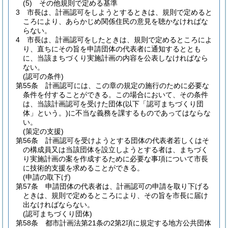
(5)
その他規則で定める基準
3
市長は、計画認可をしようとするときは、規則で定めると
ころにより、あらかじめ関係住民の意見を聴かなければな
らない。
4
市長は、計画認可をしたときは、規則で定めるところによ
り、直ちにその旨を申請団体の代表者に通知するととも
に、当該まちづくり実施計画の内容を公表しなければなら
ない。
(認可の条件)
第55条
計画認可には、この章の規定の施行のために必要な
条件を付することができる。
この場合において、その条件
は、当該計画認可を受けた団体
(以下「認可まちづくり団
体」という。)
に不当な義務を課するものであってはならな
い。
(策定の支援)
第56条
計画認可を受けようとする団体の代表者若しくはそ
の構成員又は当該団体を設立しようとする者は、まちづく
り実施計画の案を作成するために必要な事項について市長
に技術的支援を求めることができる。
(申請の取下げ)
第57条
申請団体の代表者は、計画認可の申請を取り下げる
ときは、規則で定めるところにより、その旨を市長に届け
出なければならない。
(認可まちづくり団体)
第58条
都市計画法第21条の2第2項に規定する地方公共団体