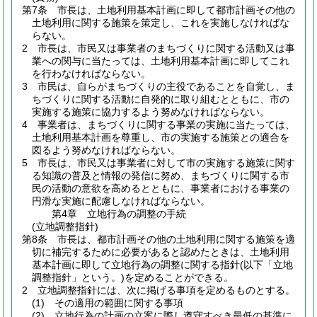
第7条
市長は、土地利用基本計画に即して都市計画その他の
土地利用に関する施策を策定し、これを実施しなければな
らない。
2
市長は、市民又は事業者のまちづくりに関する活動又は事
業への関与に当たっては、土地利用基本計画に即してこれ
を行わなければならない。
3
市民は、自らがまちづくりの主役であることを自覚し、ま
ちづくりに関する活動に自発的に取り組むとともに、市の
実施する施策に協力するよう努めなければならない。
4
事業者は、まちづくりに関する事業の実施に当たっては、
土地利用基本計画を尊重し、市の実施する施策との適合を
図るよう努めなければならない。
5
市長は、市民又は事業者に対して市の実施する施策に関す
る知識の普及と情報の発信に努め、まちづくりに関する市
民の活動の意欲を高めるとともに、事業者における事業の
円滑な実施に配慮しなければならない。
第4章
立地行為の調整の手続
(立地調整指針)
第8条
市長は、都市計画その他の土地利用に関する施策を適
切に補完するために必要があると認めたときは、土地利用
基本計画に即して立地行為の調整に関する指針
(以下「立地
調整指針」という。)
を定めることができる。
2
立地調整指針には、次に掲げる事項を定めるものとする。
(1)
その適用の範囲に関する事項
(2)
立地行為の計画の立案に際し遵守すべき最低の基準に