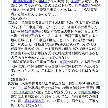
2
第13条第2項
から
第4項
までの規定は、
前項
に規定する措
置について準用する。
この場合において、
同条第2項
から
第
4項
までの規定中「協議申出者」とあるのは、「承認事業
者」と読み替えるものとする。
(表示義務)
第36条
承認事業者又は特定土地利用行為に係る工事の請負
人
(以下「工事施工者」という。)
は、当該工事に着手した
日から
第41条第3項
に規定する書面の交付を受ける日まで
の間、規則で定めるところにより、当該工事を施工する土
地の区域
(以下「工事施工区域」という。)
の見易い場所
に、その氏名、住所及び連絡先
(法人にあってはその名称、
代表者の氏名並びに主たる事務所の所在地及び連絡先)
並び
に当該工事が設計承認を受けた特定土地利用行為に係るも
のである旨を表示しなければならない。
2
承認事業者及び工事施工者は、
前項
の規定による表示の期
間内において関係住民から当該工事の内容について説明を
求められたときは、これに応ずるよう努めなければならな
い。
(適合義務)
第37条
承認事業者及び工事施工者は、特定土地利用行為に
ついて、設計承認を受けた設計の内容
(当該設計の変更に関
し
第34条第1項
の規定による承認を受け、又は
同条第3項
の
規定による届出をした部分については、当該変更後の設計
の内容。
第41条第3項
において同じ。)
に適合しない工事を
施工してはならない。