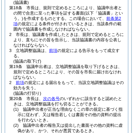
(協議書)
第18条
市長は、規則で定めるところにより、協議申出者と
の間で合意に至った事項を証する書面
(以下「協議書」とい
う。)
を作成するものとする。
この場合において、
前条第2
項
の規定による条件が付されているときは、当該条件の範
囲内で協議書を作成しなければならない。
2
市長は、協議書を作成したときは、規則で定めるところに
より、直ちにその旨を告示し、当該協議書の内容を公表し
なければならない。
3
立地調整協議は、
前項
の規定による告示をもって成立す
る。
(協議の取下げ)
第19条
協議申出者は、立地調整協議を取り下げるときは、
規則で定めるところにより、その旨を市長に届け出なけれ
ばならない。
2
前項
の規定による届出をもって、当該立地調整協議はその
効力を失う。
(協議の打切り)
第20条
市長は、
次の各号
のいずれかに該当すると認めたと
きは、立地調整協議を打ち切ることができる。
(1)
協議申出者が正当な理由なくこの章の規定に基づく指
示に従わず、又は報告若しくは書面その他の資料の提出
を行わないとき。
(2)
協議申出者の報告又は提出した書面その他の資料に虚
偽があり、かつ、それが悪質であるとき。