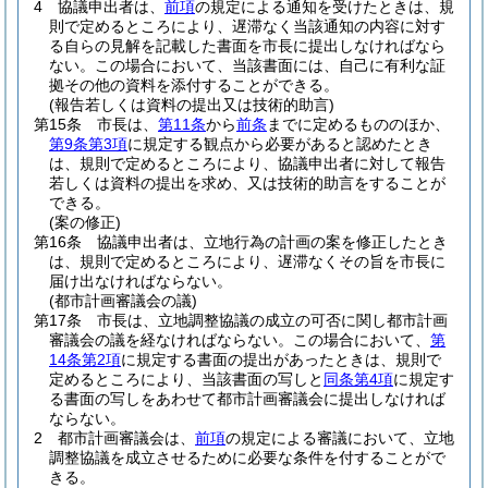
4
協議申出者は、
前項
の規定による通知を受けたときは、規
則で定めるところにより、遅滞なく当該通知の内容に対す
る自らの見解を記載した書面を市長に提出しなければなら
ない。
この場合において、当該書面には、自己に有利な証
拠その他の資料を添付することができる。
(報告若しくは資料の提出又は技術的助言)
第15条
市長は、
第11条
から
前条
までに定めるもののほか、
第9条第3項
に規定する観点から必要があると認めたとき
は、規則で定めるところにより、協議申出者に対して報告
若しくは資料の提出を求め、又は技術的助言をすることが
できる。
(案の修正)
第16条
協議申出者は、立地行為の計画の案を修正したとき
は、規則で定めるところにより、遅滞なくその旨を市長に
届け出なければならない。
(都市計画審議会の議)
第17条
市長は、立地調整協議の成立の可否に関し都市計画
審議会の議を経なければならない。
この場合において、
第
14条第2項
に規定する書面の提出があったときは、規則で
定めるところにより、当該書面の写しと
同条第4項
に規定す
る書面の写しをあわせて都市計画審議会に提出しなければ
ならない。
2
都市計画審議会は、
前項
の規定による審議において、立地
調整協議を成立させるために必要な条件を付することがで
きる。