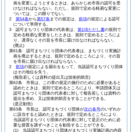
画を変更しようとするときは、あらかじめ市長の認可を受
けなければならない。
ただし、規則で定める軽易な変更に
ついては、この限りでない。
2
第54条
から
第57条
までの規定は、
前項
の規定による認可
について準用する。
3
認可まちづくり団体の代表者は、
第1項ただし書
の規則で
定める軽易な変更をしたときは、規則で定めるところによ
り、遅滞なくその旨を市長に届け出なければならない。
(廃止)
第61条
認可まちづくり団体の代表者は、まちづくり実施計
画を廃止するときは、規則で定めるところにより、その旨
を市長に届け出なければならない。
2
前項
の規定による届出をもって、当該認可まちづくり団体
はその地位を失う。
(報告若しくは資料の提出又は技術的助言)
第62条
市長は、この章の規定の施行のために必要があると
認めたときは、規則で定めるところにより、申請団体又は
認可まちづくり団体の代表者に対して報告若しくは資料の
提出を求め、又は技術的助言をすることができる。
(是正勧告)
第63条
市長は、認可まちづくり団体が
次の各号
のいずれか
に該当すると認めたときは、規則で定めるところにより、
当該認可まちづくり団体の代表者に対して是正のために必
要な措置を講ずべきことを勧告することができる。
(1)
当該認可まちづくり団体がまちづくり実施計画の内容