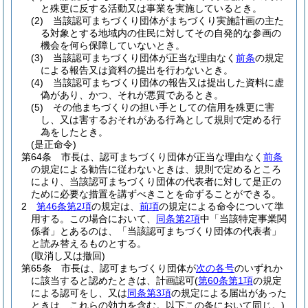
と殊更に反する活動又は事業を実施しているとき。
(2)
当該認可まちづくり団体がまちづくり実施計画の主た
る対象とする地域内の住民に対してその自発的な参画の
機会を何ら保障していないとき。
(3)
当該認可まちづくり団体が正当な理由なく
前条
の規定
による報告又は資料の提出を行わないとき。
(4)
当該認可まちづくり団体の報告又は提出した資料に虚
偽があり、かつ、それが悪質であるとき。
(5)
その他まちづくりの担い手としての信用を殊更に害
し、又は害するおそれがある行為として規則で定める行
為をしたとき。
(是正命令)
第64条
市長は、認可まちづくり団体が正当な理由なく
前条
の規定による勧告に従わないときは、規則で定めるところ
により、当該認可まちづくり団体の代表者に対して是正の
ために必要な措置を講ずべきことを命ずることができる。
2
第46条第2項
の規定は、
前項
の規定による命令について準
用する。
この場合において、
同条第2項
中「当該特定事業関
係者」とあるのは、「当該認可まちづくり団体の代表者」
と読み替えるものとする。
(取消し又は撤回)
第65条
市長は、認可まちづくり団体が
次の各号
のいずれか
に該当すると認めたときは、計画認可
(
第60条第1項
の規定
による認可をし、又は
同条第3項
の規定による届出があった
ときは、これらの効力を含む。以下この条において同じ。)