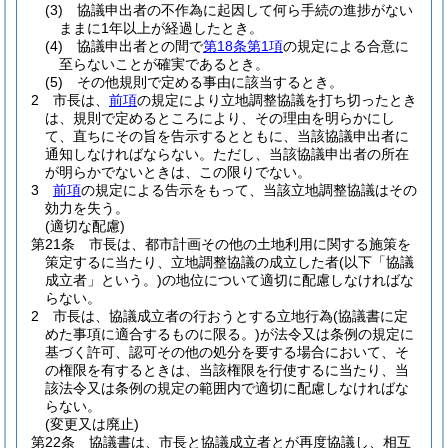
(3)
協議申出者の不作為に起因して何ら手続の進捗がない
ままに1年以上が経過したとき。
(4)
協議申出者との間で
第18条第1項
の規定による合意に
至らないことが確実であるとき。
(5)
その他規則で定める事由に該当するとき。
2
市長は、
前項
の規定により立地調整協議を打ち切ったとき
は、規則で定めるところにより、その理由を明らかにし
て、直ちにその旨を告示するとともに、当該協議申出者に
通知しなければならない。
ただし、当該協議申出者の所在
が明らかでないときは、この限りでない。
3
前項
の規定による告示をもって、当該立地調整協議はその
効力を失う。
(適切な配慮)
第21条
市長は、都市計画その他の土地利用に関する施策を
策定するに当たり、立地調整協議の成立した者
(以下「協議
成立者」という。)
の地位について適切に配慮しなければな
らない。
2
市長は、協議成立者の行おうとする立地行為
(協議書に定
めた事項に適合するものに限る。)
が法令又は条例の規定に
基づく許可、認可その他の処分を要する場合において、そ
の権限を有するときは、当該権限を行使するに当たり、当
該法令又は条例の規定の範囲内で適切に配慮しなければな
らない。
(変更又は廃止)
第22条
協議書は、市長と協議成立者とが再度協議し、相互