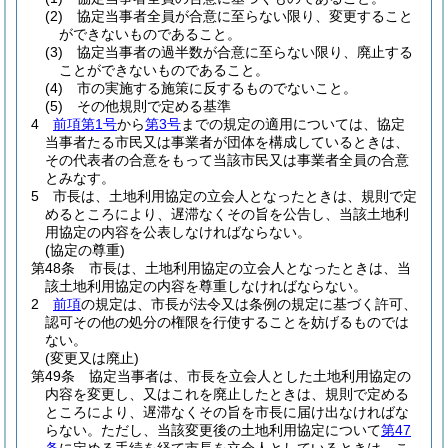
(2)
協定当事者全員が合意に至らない限り、変更すること
ができないものであること。
(3)
協定当事者の過半数が合意に至らない限り、廃止する
ことができないものであること。
(4)
市の実施する施策に反するものでないこと。
(5)
その他規則で定める基準
4
前項第1号
から
第3号
までの規定の適用については、協定
当事者たる市民又は事業者が団体を構成しているときは、
その代表者の合意をもって当該市民又は事業者全員の合意
とみなす。
5
市長は、土地利用協定の立会人となったときは、規則で定
めるところにより、遅滞なくその旨を公告し、当該土地利
用協定の内容を公表しなければならない。
(協定の尊重)
第48条
市長は、土地利用協定の立会人となったときは、当
該土地利用協定の内容を尊重しなければならない。
2
前項
の規定は、市長が法令又は条例の規定に基づく許可、
認可その他の処分の権限を行使することを妨げるものでは
ない。
(変更又は廃止)
第49条
協定当事者は、市長を立会人とした土地利用協定の
内容を変更し、又はこれを廃止したときは、規則で定める
ところにより、遅滞なくその旨を市長に届け出なければな
らない。
ただし、当該変更後の土地利用協定について
第47