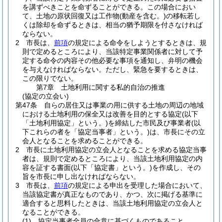
を講ずべきことを命ずることができる。
この場合におい
て、土地の原状回復又は工作物
(動産を含む。)
の移転若し
くは除却を命ずるときは、相当の猶予期限を付さなければ
ならない。
2
市長は、
前項
の規定による命令をしようとするときは、規
則で定めるところにより、当該特定事業関係者に対して予
定する命令の内容その他必要な事項を通知し、弁明の機会
を与えなければならない。
ただし、緊急を要するときは、
この限りでない。
第7章
土地利用に関する私的自治の推進
(協定の立会い)
第47条
自らの居住又は事業の用に供する土地の周辺の地域
における土地利用の保全又は改善を目的とする協定
(以下
「土地利用協定」という。)
を締結した市民及び事業者
(以
下これらの者を「協定当事者」という。)
は、市長にその立
会人となることを求めることができる。
2
市長に土地利用協定の立会人となることを求める協定当事
者は、規則で定めるところにより、当該土地利用協定の内
容を証する書面
(以下「協定書」という。)
を作成し、その
旨を市長に申し出なければならない。
3
市長は、
前項
の規定による申出を受理した場合において、
当該協定書が真正なものであり、かつ、次に掲げる基準に
適合すると思料したときは、当該土地利用協定の立会人と
なることができる。
(1)
協定当事者全員の合意に基づくものであること。