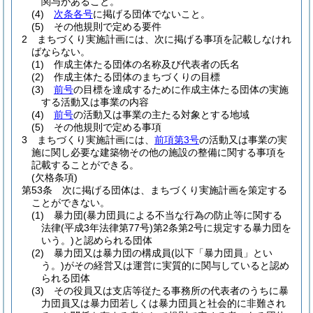
関与があること。
(4)
次条各号
に掲げる団体でないこと。
(5)
その他規則で定める要件
2
まちづくり実施計画には、次に掲げる事項を記載しなけれ
ばならない。
(1)
作成主体たる団体の名称及び代表者の氏名
(2)
作成主体たる団体のまちづくりの目標
(3)
前号
の目標を達成するために作成主体たる団体の実施
する活動又は事業の内容
(4)
前号
の活動又は事業の主たる対象とする地域
(5)
その他規則で定める事項
3
まちづくり実施計画には、
前項第3号
の活動又は事業の実
施に関し必要な建築物その他の施設の整備に関する事項を
記載することができる。
(欠格条項)
第53条
次に掲げる団体は、まちづくり実施計画を策定する
ことができない。
(1)
暴力団
(暴力団員による不当な行為の防止等に関する
法律
(平成3年法律第77号)
第2条第2号に規定する暴力団を
いう。)
と認められる団体
(2)
暴力団又は暴力団の構成員
(以下「暴力団員」とい
う。)
がその経営又は運営に実質的に関与していると認め
られる団体
(3)
その役員又は支店等従たる事務所の代表者のうちに暴
力団員又は暴力団若しくは暴力団員と社会的に非難され