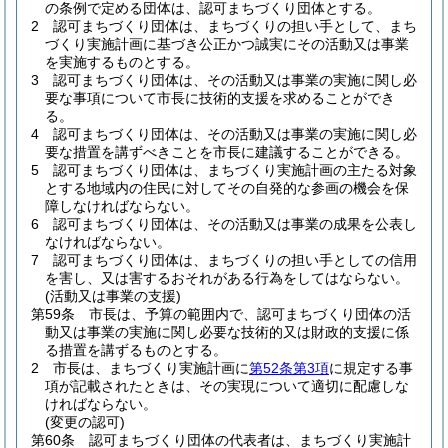
の条例で定める団体は、認可まちづくり団体とする。
2
認可まちづくり団体は、まちづくりの担い手として、まち
づくり実施計画に基づき公正かつ誠実にその活動又は事業
を実施するものとする。
3
認可まちづくり団体は、その活動又は事業の実施に関し必
要な事項について市長に技術的支援を求めることができ
る。
4
認可まちづくり団体は、その活動又は事業の実施に関し必
要な措置を講ずべきことを市長に建議することができる。
5
認可まちづくり団体は、まちづくり実施計画の主たる対象
とする地域内の住民に対してその自発的な参画の機会を保
障しなければならない。
6
認可まちづくり団体は、その活動又は事業の成果を公表し
なければならない。
7
認可まちづくり団体は、まちづくりの担い手としての信用
を害し、又は害するおそれがある行為をしてはならない。
(活動又は事業の支援)
第59条
市長は、予算の範囲内で、認可まちづくり団体の活
動又は事業の実施に関し必要な技術的又は財政的支援に係
る措置を講ずるものとする。
2
市長は、まちづくり実施計画に
第52条第3項
に規定する事
項が記載されたときは、その実現について適切に配慮しな
ければならない。
(変更の認可)
第60条
認可まちづくり団体の代表者は、まちづくり実施計