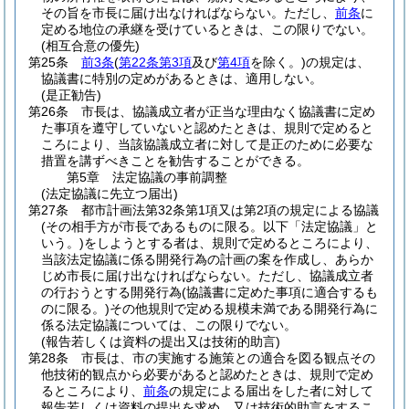
その旨を市長に届け出なければならない。
ただし、
前条
に
定める地位の承継を受けているときは、この限りでない。
(相互合意の優先)
第25条
前3条
(
第22条第3項
及び
第4項
を除く。)
の規定は、
協議書に特別の定めがあるときは、適用しない。
(是正勧告)
第26条
市長は、協議成立者が正当な理由なく協議書に定め
た事項を遵守していないと認めたときは、規則で定めると
ころにより、当該協議成立者に対して是正のために必要な
措置を講ずべきことを勧告することができる。
第5章
法定協議の事前調整
(法定協議に先立つ届出)
第27条
都市計画法第32条第1項又は第2項の規定による協議
(その相手方が市長であるものに限る。以下「法定協議」と
いう。)
をしようとする者は、規則で定めるところにより、
当該法定協議に係る開発行為の計画の案を作成し、あらか
じめ市長に届け出なければならない。
ただし、協議成立者
の行おうとする開発行為
(協議書に定めた事項に適合するも
のに限る。)
その他規則で定める規模未満である開発行為に
係る法定協議については、この限りでない。
(報告若しくは資料の提出又は技術的助言)
第28条
市長は、市の実施する施策との適合を図る観点その
他技術的観点から必要があると認めたときは、規則で定め
るところにより、
前条
の規定による届出をした者に対して
報告若しくは資料の提出を求め、又は技術的助言をするこ