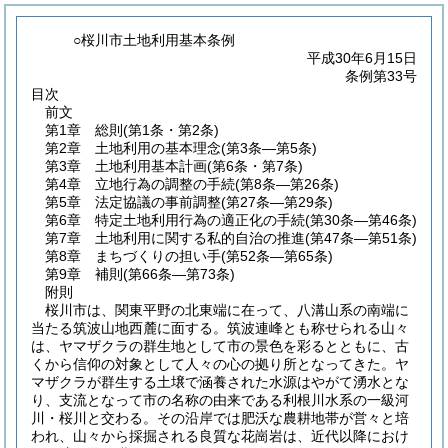
○桜川市土地利用基本条例
平成30年6月15日
条例第33号
目次
前文
第1章
総則
(第1条・第2条)
第2章
土地利用の基本理念
(第3条―第5条)
第3章
土地利用基本計画
(第6条・第7条)
第4章
立地行為の調整の手続
(第8条―第26条)
第5章
法定協議の事前調整
(第27条―第29条)
第6章
特定土地利用行為の適正化の手続
(第30条―第46条)
第7章
土地利用に関する私的自治の推進
(第47条―第51条)
第8章
まちづくりの担い手
(第52条―第65条)
第9章
補則
(第66条―第73条)
附則
桜川市は、関東平野の北東端に在って、八溝山系の南端に
当たる筑波山地西麓に面する。筑波連峰とも称せられる山々
は、ヤマザクラの群生地として市の景色を彩るとともに、古
くから信仰の対象として人々の心の拠り所となってきた。ヤ
マザクラが群生する土壌で涵養された水源はやがて湧水とな
り、支流となって市の名称の由来である利根川水系の一級河
川・桜川と交わる。その沿岸では肥沃な農耕地帯が営々と培
われ、山々から採掘される良質な花崗岩は、近代以降におけ