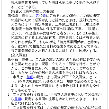
該承認事業者が有していた設計承認に基づく地位を承継す
ることができる。
(報告又は資料の提出の要請)
第43条
市長は、
第40条
に定めるもののほか、この章の規定
の施行のために必要があると認めたときは、規則で定める
ところにより、特定事業者、工事施工者若しくは現場従事
者
(特定土地利用行為に係る工事の現場
(以下単に「現場」
という。)
で当該工事に従事する者をいう。)
又は工事施工
区域内に存する土地の所有者、管理者若しくは占有者と認
められる者
(以下これらの者を「特定事業関係者」と総称す
る。)
に対して報告又は資料の提出を求めることができる。
特定事業関係者と思料される者に対しても、同様とする。
(立入調査)
第44条
市長は、この章の規定の施行のために特に必要があ
ると認めたときは、現場に立ち入って調査を行うことがで
きる。
この場合において、住居に立ち入ろうとするとき
は、あらかじめその居住者の承諾を得なければならない。
2
市長は、
前項
の規定による調査
(以下「立入調査」とい
う。)
をその職員に行わせるときは、規則で定めるところに
より、あらかじめ当該職員にその身分を証する書面を交付
するものとする。
3
立入調査を行う職員は、当該立入調査中において関係者か
ら
前項
に規定する書面の提示を求められたときは、これに
応じなければならない。
4
立入調査を行う者は、この章の規定の施行のために特に必