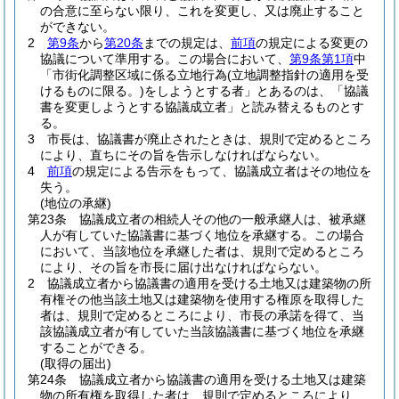
の合意に至らない限り、これを変更し、又は廃止すること
ができない。
2
第9条
から
第20条
までの規定は、
前項
の規定による変更の
協議について準用する。
この場合において、
第9条第1項
中
「市街化調整区域に係る立地行為
(立地調整指針の適用を受
けるものに限る。)
をしようとする者」とあるのは、「協議
書を変更しようとする協議成立者」と読み替えるものとす
る。
3
市長は、協議書が廃止されたときは、規則で定めるところ
により、直ちにその旨を告示しなければならない。
4
前項
の規定による告示をもって、協議成立者はその地位を
失う。
(地位の承継)
第23条
協議成立者の相続人その他の一般承継人は、被承継
人が有していた協議書に基づく地位を承継する。
この場合
において、当該地位を承継した者は、規則で定めるところ
により、その旨を市長に届け出なければならない。
2
協議成立者から協議書の適用を受ける土地又は建築物の所
有権その他当該土地又は建築物を使用する権原を取得した
者は、規則で定めるところにより、市長の承諾を得て、当
該協議成立者が有していた当該協議書に基づく地位を承継
することができる。
(取得の届出)
第24条
協議成立者から協議書の適用を受ける土地又は建築
物の所有権を取得した者は、規則で定めるところにより、