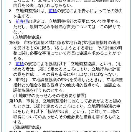
ころにより、直ちにその旨を告示し、当該立地調整指針の
内容を公表しなければならない。
8
立地調整指針は、
前項
の規定による告示によってその効力
を生ずる。
9
前各項
の規定は、立地調整指針の変更について準用する。
ただし、規則で定める軽易な変更については、この限りで
ない。
(立地調整協議)
第9条
市街化調整区域に係る立地行為
(立地調整指針の適用
を受けるものに限る。)
をしようとする者は、その計画の調
整に関し必要な事項について市長に協議を求めることがで
きる。
2
前項
の規定による協議
(以下「立地調整協議」という。)
を
求める者は、規則で定めるところにより、立地行為の計画
の案を作成し、その旨を市長に申し出なければならない。
3
市長は、立地調整協議の申出を受理したときは、立地調整
指針との適合を図る観点その他技術的観点から、当該立地
調整協議を行うものとする。
(土地取得のあっせんその他必要な措置)
第10条
市長は、立地調整指針に照らして必要があると認め
たときは、規則で定めるところにより、立地調整協議の申
出をした者
(以下「協議申出者」という。)
に対して土地の
取得についてのあっせんその他必要な措置を講ずるものと
する。
(関係機関協議)