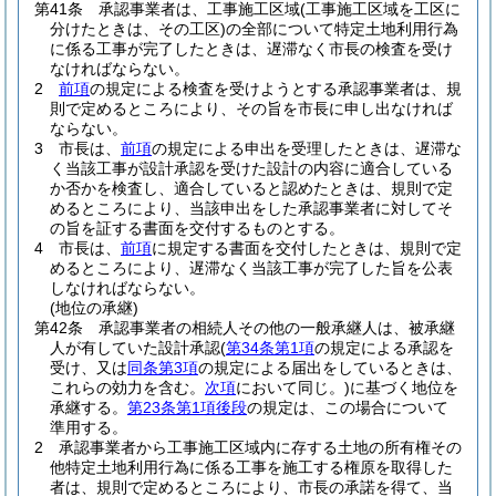
第41条
承認事業者は、工事施工区域
(工事施工区域を工区に
分けたときは、その工区)
の全部について特定土地利用行為
に係る工事が完了したときは、遅滞なく市長の検査を受け
なければならない。
2
前項
の規定による検査を受けようとする承認事業者は、規
則で定めるところにより、その旨を市長に申し出なければ
ならない。
3
市長は、
前項
の規定による申出を受理したときは、遅滞な
く当該工事が設計承認を受けた設計の内容に適合している
か否かを検査し、適合していると認めたときは、規則で定
めるところにより、当該申出をした承認事業者に対してそ
の旨を証する書面を交付するものとする。
4
市長は、
前項
に規定する書面を交付したときは、規則で定
めるところにより、遅滞なく当該工事が完了した旨を公表
しなければならない。
(地位の承継)
第42条
承認事業者の相続人その他の一般承継人は、被承継
人が有していた設計承認
(
第34条第1項
の規定による承認を
受け、又は
同条第3項
の規定による届出をしているときは、
これらの効力を含む。
次項
において同じ。)
に基づく地位を
承継する。
第23条第1項後段
の規定は、この場合について
準用する。
2
承認事業者から工事施工区域内に存する土地の所有権その
他特定土地利用行為に係る工事を施工する権原を取得した
者は、規則で定めるところにより、市長の承諾を得て、当