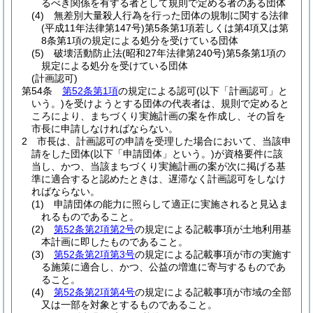
るべき関係を有する者として規則で定める者のある団体
(4)
無差別大量殺人行為を行った団体の規制に関する法律
(平成11年法律第147号)
第5条第1項若しくは第4項又は第
8条第1項の規定による処分を受けている団体
(5)
破壊活動防止法
(昭和27年法律第240号)
第5条第1項の
規定による処分を受けている団体
(計画認可)
第54条
第52条第1項
の規定による認可
(以下「計画認可」と
いう。)
を受けようとする団体の代表者は、規則で定めると
ころにより、まちづくり実施計画の案を作成し、その旨を
市長に申請しなければならない。
2
市長は、計画認可の申請を受理した場合において、当該申
請をした団体
(以下「申請団体」という。)
が資格要件に該
当し、かつ、当該まちづくり実施計画の案が次に掲げる基
準に適合すると認めたときは、遅滞なく計画認可をしなけ
ればならない。
(1)
申請団体の能力に照らして適正に実施されると見込ま
れるものであること。
(2)
第52条第2項第2号
の規定による記載事項が土地利用基
本計画に即したものであること。
(3)
第52条第2項第3号
の規定による記載事項が市の実施す
る施策に適合し、かつ、公益の増進に寄与するものであ
ること。
(4)
第52条第2項第4号
の規定による記載事項が市域の全部
又は一部を対象とするものであること。