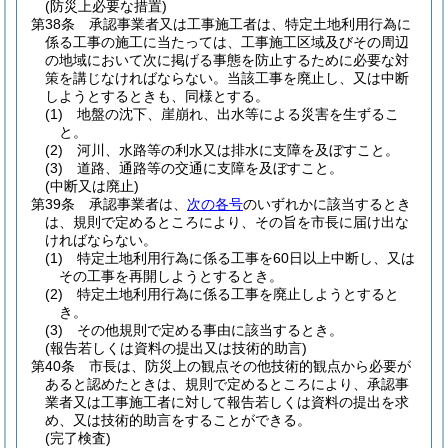
(防災上必要な措置)
第38条
承認事業者又は工事施工者は、特定土地利用行為に
係る工事の施工に当たっては、工事施工区域及びその周辺
の地域において次に掲げる事態を防止するために必要な対
策を講じなければならない。
当該工事を廃止し、又は中断
しようとするときも、同様とする。
(1)
地盤の沈下、崖崩れ、出水等による災害を生ずるこ
と。
(2)
河川、水路等の利水又は排水に支障を及ぼすこと。
(3)
道路、通路等の交通に支障を及ぼすこと。
(中断又は廃止)
第39条
承認事業者は、
次の各号
のいずれかに該当するとき
は、規則で定めるところにより、その旨を市長に届け出な
ければならない。
(1)
特定土地利用行為に係る工事を60日以上中断し、又は
その工事を再開しようとするとき。
(2)
特定土地利用行為に係る工事を廃止しようとすると
き。
(3)
その他規則で定める事由に該当するとき。
(報告若しくは資料の提出又は技術的助言)
第40条
市長は、防災上の観点その他技術的観点から必要が
あると認めたときは、規則で定めるところにより、承認事
業者又は工事施工者に対して報告若しくは資料の提出を求
め、又は技術的助言をすることができる。
(完了検査)