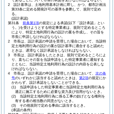
であることについて市長の承認を受けなければならない。
2
設計基準は、土地利用基本計画に即し、かつ、都市計画法
第33条に定める開発許可の基準を参酌して、規則で定め
る。
(設計承認)
第31条
前条第1項
の規定による承認
(以下「設計承認」とい
う。)
を受けようとする特定事業者は、規則で定めるところ
により、特定土地利用行為の設計の案を作成し、その旨を
市長に申請しなければならない。
2
市長は、設計承認の申請を受理した場合において、当該特
定土地利用行為の設計の案が設計基準に適合すると認めた
ときは、遅滞なく設計承認をしなければならない。
3
市長は、設計承認をしたときは、規則で定めるところによ
り、直ちにその旨を当該申請をした特定事業者に通知する
とともに、当該特定土地利用行為の設計の内容を公表しな
ければならない。
4
市長は、設計承認の申請を受理した場合において、
次の各
号
のいずれかに該当すると認めたときは、
第2項
の規定にか
かわらず、設計承認をしないことができる。
(1)
当該申請をした特定事業者に当該特定土地利用行為を
適正に施工するために必要な資力及び信用がないとき。
(2)
当該特定土地利用行為に係る工事の妨げとなる権利を
有する者の相当数の同意がないとき。
(3)
その他規則で定める事由に該当するとき。
(承認の条件)