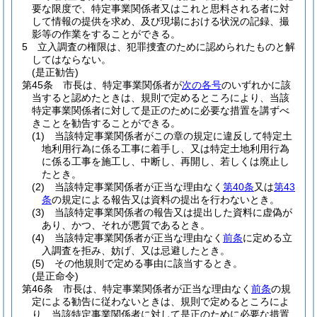
要な限度で、特定事業関係者又はこれと思料される者に対
して情報の提供を求め、及び現場における状況の記録、撮
影等の作業をすることができる。
5
立入調査の権限は、犯罪捜査のために認められたものと解
してはならない。
(是正勧告)
第45条
市長は、特定事業関係者が
次の各号
のいずれかに該
当すると認めたときは、規則で定めるところにより、当該
特定事業関係者に対して是正のために必要な措置を講ずべ
きことを勧告することができる。
(1)
当該特定事業関係者がこの章の規定に違反して特定土
地利用行為に係る工事に着手し、又は特定土地利用行為
に係る工事を施工し、中断し、再開し、若しくは廃止し
たとき。
(2)
当該特定事業関係者が正当な理由なく
第40条
又は
第43
条
の規定による報告又は資料の提出を行わないとき。
(3)
当該特定事業関係者の報告又は提出した資料に虚偽が
あり、かつ、それが悪質であるとき。
(4)
当該特定事業関係者が正当な理由なく
前条
に定める立
入調査を拒み、妨げ、又は忌避したとき。
(5)
その他規則で定める事由に該当するとき。
(是正命令)
第46条
市長は、特定事業関係者が正当な理由なく
前条
の規
定による勧告に従わないときは、規則で定めるところによ
り、当該特定事業関係者に対して是正のために必要な措置