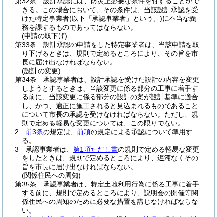
第32条
設計承認には、防災上必要な条件を付することがで
きる。
この場合において、その条件は、当該設計承認を受
けた特定事業者
(以下「承認事業者」という。)
に不当な義
務を課するものであってはならない。
(申請の取下げ)
第33条
設計承認の申請をした特定事業者は、当該申請を取
り下げるときは、規則で定めるところにより、その旨を市
長に届け出なければならない。
(設計の変更)
第34条
承認事業者は、設計承認を受けた設計の内容を変更
しようとするときは、当該変更に係る部分の工事に着手す
る前に、当該変更に係る部分の設計の案が設計基準に適合
し、かつ、適正に施工されると見込まれるものであること
について市長の承認を受けなければならない。
ただし、規
則で定める軽易な変更については、この限りでない。
2
前3条
の規定は、
前項
の規定による承認について準用す
る。
3
承認事業者は、
第1項ただし書
の規則で定める軽易な変更
をしたときは、規則で定めるところにより、遅滞なくその
旨を市長に届け出なければならない。
(関係住民への周知)
第35条
承認事業者は、特定土地利用行為に係る工事に着手
する前に、規則で定めるところにより、説明会の開催等関
係住民への周知のために必要な措置を講じなければならな
い。