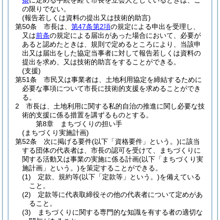
条
に定める手続を経て市長を立会人としているときは、こ
の限りでない。
(報告若しくは資料の提出又は技術的助言)
第50条
市長は、
第47条第2項
の規定による申出を受理し、
又は
前条
の規定による届出があった場合において、必要が
あると認めたときは、規則で定めるところにより、当該申
出又は届出をした協定当事者に対して報告若しくは資料の
提出を求め、又は技術的助言をすることができる。
(支援)
第51条
市民又は事業者は、土地利用協定を締結するために
必要な事項について市長に技術的支援を求めることができ
る。
2
市長は、土地利用に関する私的自治の推進に関し必要な技
術的支援に係る措置を講ずるものとする。
第8章
まちづくりの担い手
(まちづくり実施計画)
第52条
次に掲げる要件
(以下「資格要件」という。)
に該当
する団体の代表者は、市長の認可を受けて、まちづくりに
関する活動又は事業の実施に係る計画
(以下「まちづくり実
施計画」という。)
を策定することができる。
(1)
定款、規約等
(以下「定款等」という。)
を備えている
こと。
(2)
定款等に代表取締役その他の代表者について定めがあ
ること。
(3)
まちづくりに関する専門的な知識を有する者の適切な