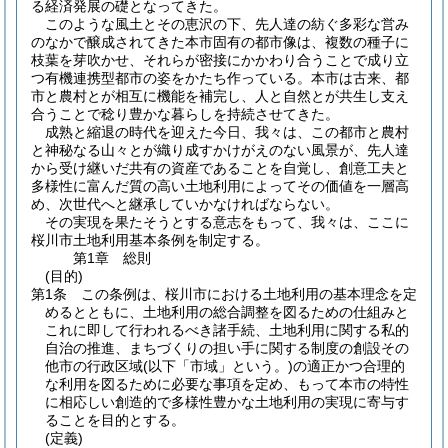
る経済発展の礎となってきた。
このような風土とその恵沢の下、先人達の紡ぐ多彩な営み
のなかで醸成されてきた本市固有の都市像は、複数の種子に
枝葉を芽吹かせ、それらが密接にかかわり合うことで成り立
つ有機連携型都市の姿をかたち作っている。本市は古来、都
市と農村とが相互に機能を補完し、人と自然とが共生し支え
合うことで稔り豊かな暮らしを持続させてきた。
成熟と縮退の時代を迎えた今日、我々は、この都市と農村
と神秘なる山々とが織り成すかけがえのない風景が、先人達
から受け継いだ共有の資産であることを自覚し、創意工夫と
多様性に富んだ質の高い土地利用によってその価値を一層高
め、次世代へと継承していかなければならない。
その実現を果たそうとする意志をもって、我々は、ここに
桜川市土地利用基本条例を制定する。
第1章
総則
(目的)
第1条
この条例は、桜川市における土地利用の基本理念を定
めるとともに、土地利用の総合調整を図るための仕組みと
これに即して行われるべき諸手続、土地利用に関する私的
自治の推進、まちづくりの担い手に関する制度の創設その
他市の行政区域
(以下「市域」という。)
の適正かつ合理的
な利用を図るために必要な事項を定め、もって本市の特性
に相応しい創造的で多様性豊かな土地利用の実現に寄与す
ることを目的とする。
(定義)