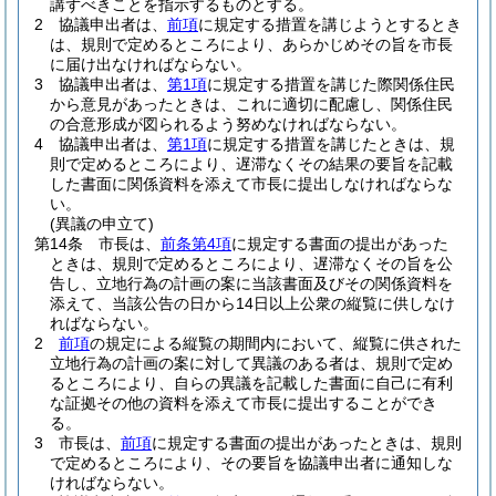
講ずべきことを指示するものとする。
2
協議申出者は、
前項
に規定する措置を講じようとするとき
は、規則で定めるところにより、あらかじめその旨を市長
に届け出なければならない。
3
協議申出者は、
第1項
に規定する措置を講じた際関係住民
から意見があったときは、これに適切に配慮し、関係住民
の合意形成が図られるよう努めなければならない。
4
協議申出者は、
第1項
に規定する措置を講じたときは、規
則で定めるところにより、遅滞なくその結果の要旨を記載
した書面に関係資料を添えて市長に提出しなければならな
い。
(異議の申立て)
第14条
市長は、
前条第4項
に規定する書面の提出があった
ときは、規則で定めるところにより、遅滞なくその旨を公
告し、立地行為の計画の案に当該書面及びその関係資料を
添えて、当該公告の日から14日以上公衆の縦覧に供しなけ
ればならない。
2
前項
の規定による縦覧の期間内において、縦覧に供された
立地行為の計画の案に対して異議のある者は、規則で定め
るところにより、自らの異議を記載した書面に自己に有利
な証拠その他の資料を添えて市長に提出することができ
る。
3
市長は、
前項
に規定する書面の提出があったときは、規則
で定めるところにより、その要旨を協議申出者に通知しな
ければならない。