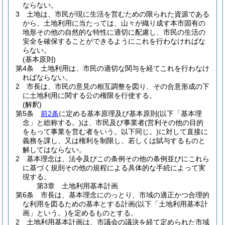
ならない。
3
土地は、市民が現に生活を営むための限られた資源である
から、土地利用に当たっては、山々が織り成す本市固有の
地形その他の自然的な特性に適切に配慮し、市民の生活の
安全を確保することができるようにこれを行わなければな
らない。
(基本原則)
第4条
土地利用は、市民の適切な関与を経てこれを行わなけ
ればならない。
2
市長は、市民の意見の相互調整を図り、その合意形成の下
に土地利用に関する公の権限を行使する。
(解釈)
第5条
前2条
に定める基本原理及び基本原則
(以下「基本理
念」と総称する。)
は、市民及び事業者
(営利その他の目的
をもって事業を営む者をいう。以下同じ。)
に対して直接に
義務を課し、又は権利を制限し、若しくは賦与するものと
解してはならない。
2
基本理念は、法令及びこの条例その他の条例並びにこれら
に基づく規則その他の規程による具体的な手続によって実
現する。
第3章
土地利用基本計画
第6条
市長は、基本理念にのっとり、市域の適正かつ合理的
な利用を図るための基本とする計画
(以下「土地利用基本計
画」という。)
を定めるものとする。
2
土地利用基本計画は、市議会の議決を経て定められた市域