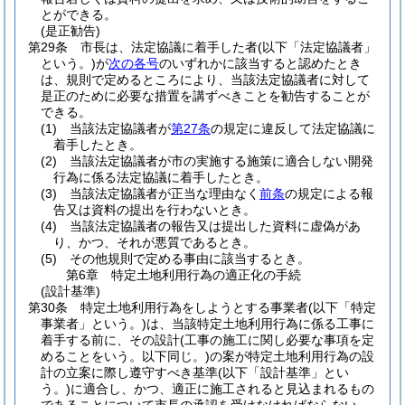
とができる。
(是正勧告)
第29条
市長は、法定協議に着手した者
(以下「法定協議者」
という。)
が
次の各号
のいずれかに該当すると認めたとき
は、規則で定めるところにより、当該法定協議者に対して
是正のために必要な措置を講ずべきことを勧告することが
できる。
(1)
当該法定協議者が
第27条
の規定に違反して法定協議に
着手したとき。
(2)
当該法定協議者が市の実施する施策に適合しない開発
行為に係る法定協議に着手したとき。
(3)
当該法定協議者が正当な理由なく
前条
の規定による報
告又は資料の提出を行わないとき。
(4)
当該法定協議者の報告又は提出した資料に虚偽があ
り、かつ、それが悪質であるとき。
(5)
その他規則で定める事由に該当するとき。
第6章
特定土地利用行為の適正化の手続
(設計基準)
第30条
特定土地利用行為をしようとする事業者
(以下「特定
事業者」という。)
は、当該特定土地利用行為に係る工事に
着手する前に、その設計
(工事の施工に関し必要な事項を定
めることをいう。以下同じ。)
の案が特定土地利用行為の設
計の立案に際し遵守すべき基準
(以下「設計基準」とい
う。)
に適合し、かつ、適正に施工されると見込まれるもの