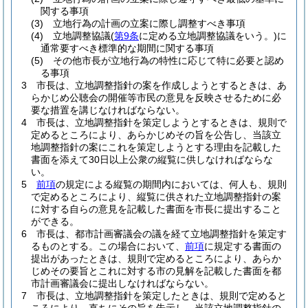
関する事項
(3)
立地行為の計画の立案に際し調整すべき事項
(4)
立地調整協議
(
第9条
に定める立地調整協議をいう。)
に
通常要すべき標準的な期間に関する事項
(5)
その他市長が立地行為の特性に応じて特に必要と認め
る事項
3
市長は、立地調整指針の案を作成しようとするときは、あ
らかじめ公聴会の開催等市民の意見を反映させるために必
要な措置を講じなければならない。
4
市長は、立地調整指針を策定しようとするときは、規則で
定めるところにより、あらかじめその旨を公告し、当該立
地調整指針の案にこれを策定しようとする理由を記載した
書面を添えて30日以上公衆の縦覧に供しなければならな
い。
5
前項
の規定による縦覧の期間内においては、何人も、規則
で定めるところにより、縦覧に供された立地調整指針の案
に対する自らの意見を記載した書面を市長に提出すること
ができる。
6
市長は、都市計画審議会の議を経て立地調整指針を策定す
るものとする。
この場合において、
前項
に規定する書面の
提出があったときは、規則で定めるところにより、あらか
じめその要旨とこれに対する市の見解を記載した書面を都
市計画審議会に提出しなければならない。
7
市長は、立地調整指針を策定したときは、規則で定めると