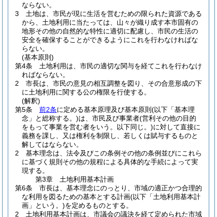
ならない。
3
土地は、市民が現に生活を営むための限られた資源である
から、土地利用に当たっては、山々が織り成す本市固有の
地形その他の自然的な特性に適切に配慮し、市民の生活の
安全を確保することができるようにこれを行わなければな
らない。
(基本原則)
第4条
土地利用は、市民の適切な関与を経てこれを行わなけ
ればならない。
2
市長は、市民の意見の相互調整を図り、その合意形成の下
に土地利用に関する公の権限を行使する。
(解釈)
第5条
前2条
に定める基本原理及び基本原則
(以下「基本理
念」と総称する。)
は、市民及び事業者
(営利その他の目的
をもって事業を営む者をいう。以下同じ。)
に対して直接に
義務を課し、又は権利を制限し、若しくは賦与するものと
解してはならない。
2
基本理念は、法令及びこの条例その他の条例並びにこれら
に基づく規則その他の規程による具体的な手続によって実
現する。
第3章
土地利用基本計画
第6条
市長は、基本理念にのっとり、市域の適正かつ合理的
な利用を図るための基本とする計画
(以下「土地利用基本計
画」という。)
を定めるものとする。
2
土地利用基本計画は、市議会の議決を経て定められた市域