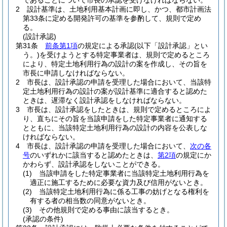
であることについて市長の承認を受けなければならない。
2
設計基準は、土地利用基本計画に即し、かつ、都市計画法
第33条に定める開発許可の基準を参酌して、規則で定め
る。
(設計承認)
第31条
前条第1項
の規定による承認
(以下「設計承認」とい
う。)
を受けようとする特定事業者は、規則で定めるところ
により、特定土地利用行為の設計の案を作成し、その旨を
市長に申請しなければならない。
2
市長は、設計承認の申請を受理した場合において、当該特
定土地利用行為の設計の案が設計基準に適合すると認めた
ときは、遅滞なく設計承認をしなければならない。
3
市長は、設計承認をしたときは、規則で定めるところによ
り、直ちにその旨を当該申請をした特定事業者に通知する
とともに、当該特定土地利用行為の設計の内容を公表しな
ければならない。
4
市長は、設計承認の申請を受理した場合において、
次の各
号
のいずれかに該当すると認めたときは、
第2項
の規定にか
かわらず、設計承認をしないことができる。
(1)
当該申請をした特定事業者に当該特定土地利用行為を
適正に施工するために必要な資力及び信用がないとき。
(2)
当該特定土地利用行為に係る工事の妨げとなる権利を
有する者の相当数の同意がないとき。
(3)
その他規則で定める事由に該当するとき。
(承認の条件)