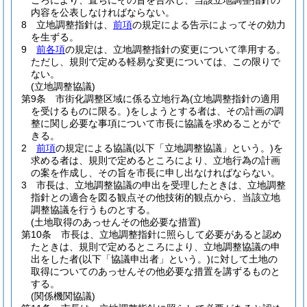
ころにより、直ちにその旨を告示し、当該立地調整指針の
内容を公表しなければならない。
8
立地調整指針は、
前項
の規定による告示によってその効力
を生ずる。
9
前各項
の規定は、立地調整指針の変更について準用する。
ただし、規則で定める軽易な変更については、この限りで
ない。
(立地調整協議)
第9条
市街化調整区域に係る立地行為
(立地調整指針の適用
を受けるものに限る。)
をしようとする者は、その計画の調
整に関し必要な事項について市長に協議を求めることがで
きる。
2
前項
の規定による協議
(以下「立地調整協議」という。)
を
求める者は、規則で定めるところにより、立地行為の計画
の案を作成し、その旨を市長に申し出なければならない。
3
市長は、立地調整協議の申出を受理したときは、立地調整
指針との適合を図る観点その他技術的観点から、当該立地
調整協議を行うものとする。
(土地取得のあっせんその他必要な措置)
第10条
市長は、立地調整指針に照らして必要があると認め
たときは、規則で定めるところにより、立地調整協議の申
出をした者
(以下「協議申出者」という。)
に対して土地の
取得についてのあっせんその他必要な措置を講ずるものと
する。
(関係機関協議)