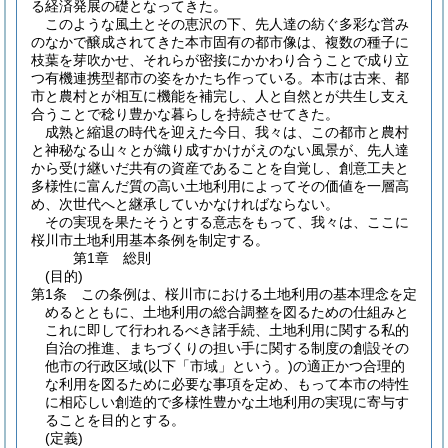
る経済発展の礎となってきた。
このような風土とその恵沢の下、先人達の紡ぐ多彩な営み
のなかで醸成されてきた本市固有の都市像は、複数の種子に
枝葉を芽吹かせ、それらが密接にかかわり合うことで成り立
つ有機連携型都市の姿をかたち作っている。本市は古来、都
市と農村とが相互に機能を補完し、人と自然とが共生し支え
合うことで稔り豊かな暮らしを持続させてきた。
成熟と縮退の時代を迎えた今日、我々は、この都市と農村
と神秘なる山々とが織り成すかけがえのない風景が、先人達
から受け継いだ共有の資産であることを自覚し、創意工夫と
多様性に富んだ質の高い土地利用によってその価値を一層高
め、次世代へと継承していかなければならない。
その実現を果たそうとする意志をもって、我々は、ここに
桜川市土地利用基本条例を制定する。
第1章
総則
(目的)
第1条
この条例は、桜川市における土地利用の基本理念を定
めるとともに、土地利用の総合調整を図るための仕組みと
これに即して行われるべき諸手続、土地利用に関する私的
自治の推進、まちづくりの担い手に関する制度の創設その
他市の行政区域
(以下「市域」という。)
の適正かつ合理的
な利用を図るために必要な事項を定め、もって本市の特性
に相応しい創造的で多様性豊かな土地利用の実現に寄与す
ることを目的とする。
(定義)