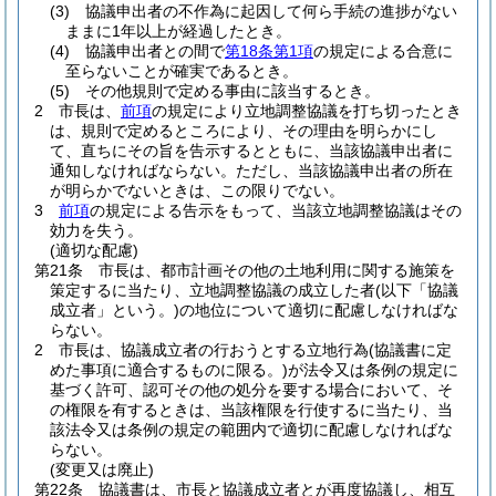
(3)
協議申出者の不作為に起因して何ら手続の進捗がない
ままに1年以上が経過したとき。
(4)
協議申出者との間で
第18条第1項
の規定による合意に
至らないことが確実であるとき。
(5)
その他規則で定める事由に該当するとき。
2
市長は、
前項
の規定により立地調整協議を打ち切ったとき
は、規則で定めるところにより、その理由を明らかにし
て、直ちにその旨を告示するとともに、当該協議申出者に
通知しなければならない。
ただし、当該協議申出者の所在
が明らかでないときは、この限りでない。
3
前項
の規定による告示をもって、当該立地調整協議はその
効力を失う。
(適切な配慮)
第21条
市長は、都市計画その他の土地利用に関する施策を
策定するに当たり、立地調整協議の成立した者
(以下「協議
成立者」という。)
の地位について適切に配慮しなければな
らない。
2
市長は、協議成立者の行おうとする立地行為
(協議書に定
めた事項に適合するものに限る。)
が法令又は条例の規定に
基づく許可、認可その他の処分を要する場合において、そ
の権限を有するときは、当該権限を行使するに当たり、当
該法令又は条例の規定の範囲内で適切に配慮しなければな
らない。
(変更又は廃止)
第22条
協議書は、市長と協議成立者とが再度協議し、相互