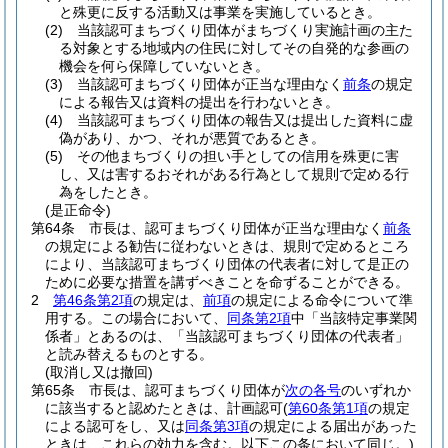
と殊更に反する活動又は事業を実施しているとき。
(2)
当該認可まちづくり団体がまちづくり実施計画の主た
る対象とする地域内の住民に対してその自発的な参画の
機会を何ら保障していないとき。
(3)
当該認可まちづくり団体が正当な理由なく
前条
の規定
による報告又は資料の提出を行わないとき。
(4)
当該認可まちづくり団体の報告又は提出した資料に虚
偽があり、かつ、それが悪質であるとき。
(5)
その他まちづくりの担い手としての信用を殊更に害
し、又は害するおそれがある行為として規則で定める行
為をしたとき。
(是正命令)
第64条
市長は、認可まちづくり団体が正当な理由なく
前条
の規定による勧告に従わないときは、規則で定めるところ
により、当該認可まちづくり団体の代表者に対して是正の
ために必要な措置を講ずべきことを命ずることができる。
2
第46条第2項
の規定は、
前項
の規定による命令について準
用する。
この場合において、
同条第2項
中「当該特定事業関
係者」とあるのは、「当該認可まちづくり団体の代表者」
と読み替えるものとする。
(取消し又は撤回)
第65条
市長は、認可まちづくり団体が
次の各号
のいずれか
に該当すると認めたときは、計画認可
(
第60条第1項
の規定
による認可をし、又は
同条第3項
の規定による届出があった
ときは、これらの効力を含む。以下この条において同じ。)