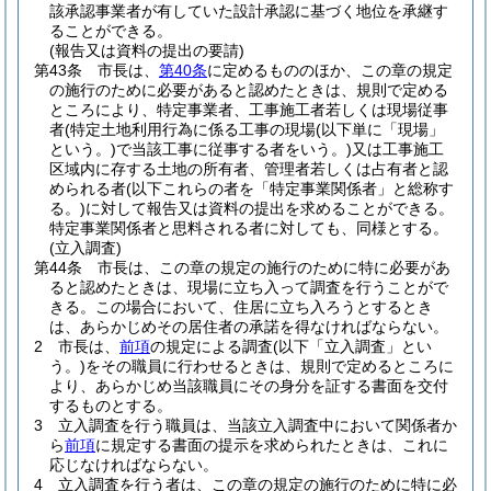
該承認事業者が有していた設計承認に基づく地位を承継す
ることができる。
(報告又は資料の提出の要請)
第43条
市長は、
第40条
に定めるもののほか、この章の規定
の施行のために必要があると認めたときは、規則で定める
ところにより、特定事業者、工事施工者若しくは現場従事
者
(特定土地利用行為に係る工事の現場
(以下単に「現場」
という。)
で当該工事に従事する者をいう。)
又は工事施工
区域内に存する土地の所有者、管理者若しくは占有者と認
められる者
(以下これらの者を「特定事業関係者」と総称す
る。)
に対して報告又は資料の提出を求めることができる。
特定事業関係者と思料される者に対しても、同様とする。
(立入調査)
第44条
市長は、この章の規定の施行のために特に必要があ
ると認めたときは、現場に立ち入って調査を行うことがで
きる。
この場合において、住居に立ち入ろうとするとき
は、あらかじめその居住者の承諾を得なければならない。
2
市長は、
前項
の規定による調査
(以下「立入調査」とい
う。)
をその職員に行わせるときは、規則で定めるところに
より、あらかじめ当該職員にその身分を証する書面を交付
するものとする。
3
立入調査を行う職員は、当該立入調査中において関係者か
ら
前項
に規定する書面の提示を求められたときは、これに
応じなければならない。
4
立入調査を行う者は、この章の規定の施行のために特に必