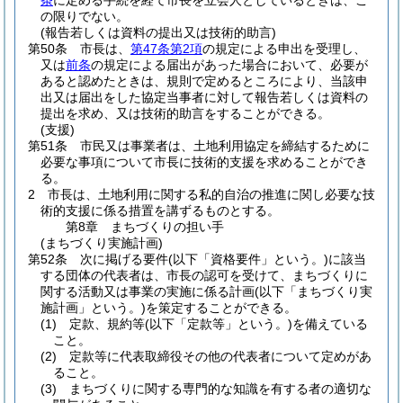
条
に定める手続を経て市長を立会人としているときは、こ
の限りでない。
(報告若しくは資料の提出又は技術的助言)
第50条
市長は、
第47条第2項
の規定による申出を受理し、
又は
前条
の規定による届出があった場合において、必要が
あると認めたときは、規則で定めるところにより、当該申
出又は届出をした協定当事者に対して報告若しくは資料の
提出を求め、又は技術的助言をすることができる。
(支援)
第51条
市民又は事業者は、土地利用協定を締結するために
必要な事項について市長に技術的支援を求めることができ
る。
2
市長は、土地利用に関する私的自治の推進に関し必要な技
術的支援に係る措置を講ずるものとする。
第8章
まちづくりの担い手
(まちづくり実施計画)
第52条
次に掲げる要件
(以下「資格要件」という。)
に該当
する団体の代表者は、市長の認可を受けて、まちづくりに
関する活動又は事業の実施に係る計画
(以下「まちづくり実
施計画」という。)
を策定することができる。
(1)
定款、規約等
(以下「定款等」という。)
を備えている
こと。
(2)
定款等に代表取締役その他の代表者について定めがあ
ること。
(3)
まちづくりに関する専門的な知識を有する者の適切な