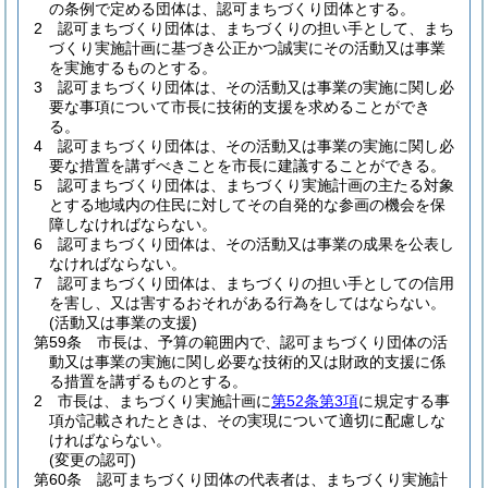
の条例で定める団体は、認可まちづくり団体とする。
2
認可まちづくり団体は、まちづくりの担い手として、まち
づくり実施計画に基づき公正かつ誠実にその活動又は事業
を実施するものとする。
3
認可まちづくり団体は、その活動又は事業の実施に関し必
要な事項について市長に技術的支援を求めることができ
る。
4
認可まちづくり団体は、その活動又は事業の実施に関し必
要な措置を講ずべきことを市長に建議することができる。
5
認可まちづくり団体は、まちづくり実施計画の主たる対象
とする地域内の住民に対してその自発的な参画の機会を保
障しなければならない。
6
認可まちづくり団体は、その活動又は事業の成果を公表し
なければならない。
7
認可まちづくり団体は、まちづくりの担い手としての信用
を害し、又は害するおそれがある行為をしてはならない。
(活動又は事業の支援)
第59条
市長は、予算の範囲内で、認可まちづくり団体の活
動又は事業の実施に関し必要な技術的又は財政的支援に係
る措置を講ずるものとする。
2
市長は、まちづくり実施計画に
第52条第3項
に規定する事
項が記載されたときは、その実現について適切に配慮しな
ければならない。
(変更の認可)
第60条
認可まちづくり団体の代表者は、まちづくり実施計