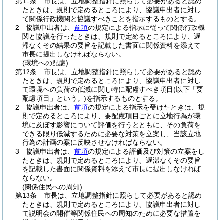
第11条
市長は、立地調整指針に照らして必要があると認め
たときは、規則で定めるところにより、協議申出者に対し
て関係行政機関と協議すべきことを指示するものとする。
2
協議申出者は、
前項
の規定による指示に従って関係行政機
関と協議を行ったときは、規則で定めるところにより、遅
滞なくその結果の要旨を記載した書面に関係資料を添えて
市長に提出しなければならない。
(環境への配慮)
第12条
市長は、立地調整指針に照らして必要があると認め
たときは、規則で定めるところにより、協議申出者に対し
て環境への負荷の低減に関し特に配慮すべき項目
(以下「要
配慮項目」という。)
を指示するものとする。
2
協議申出者は、
前項
の規定による指示を受けたときは、規
則で定めるところにより、要配慮項目ごとに立地行為が環
境に及ぼす影響について評価を行うとともに、その負荷を
できる限り低減するために必要な対策を立案し、当該立地
行為の計画の案に反映させなければならない。
3
協議申出者は、
前項
の規定による評価及び対策の立案をし
たときは、規則で定めるところにより、遅滞なくその要旨
を記載した書面に関係資料を添えて市長に提出しなければ
ならない。
(関係住民への周知)
第13条
市長は、立地調整指針に照らして必要があると認め
たときは、規則で定めるところにより、協議申出者に対し
て説明会の開催等関係住民への周知のために必要な措置を