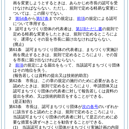
画を変更しようとするときは、あらかじめ市長の認可を受
けなければならない。
ただし、規則で定める軽易な変更に
ついては、この限りでない。
2
第54条
から
第57条
までの規定は、
前項
の規定による認可
について準用する。
3
認可まちづくり団体の代表者は、
第1項ただし書
の規則で
定める軽易な変更をしたときは、規則で定めるところによ
り、遅滞なくその旨を市長に届け出なければならない。
(廃止)
第61条
認可まちづくり団体の代表者は、まちづくり実施計
画を廃止するときは、規則で定めるところにより、その旨
を市長に届け出なければならない。
2
前項
の規定による届出をもって、当該認可まちづくり団体
はその地位を失う。
(報告若しくは資料の提出又は技術的助言)
第62条
市長は、この章の規定の施行のために必要があると
認めたときは、規則で定めるところにより、申請団体又は
認可まちづくり団体の代表者に対して報告若しくは資料の
提出を求め、又は技術的助言をすることができる。
(是正勧告)
第63条
市長は、認可まちづくり団体が
次の各号
のいずれか
に該当すると認めたときは、規則で定めるところにより、
当該認可まちづくり団体の代表者に対して是正のために必
要な措置を講ずべきことを勧告することができる。
(1)
当該認可まちづくり団体がまちづくり実施計画の内容