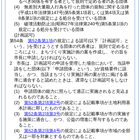
るべき関係を有する者として規則で定める者のある団体
(4)
無差別大量殺人行為を行った団体の規制に関する法律
(平成11年法律第147号)
第5条第1項若しくは第4項又は第
8条第1項の規定による処分を受けている団体
(5)
破壊活動防止法
(昭和27年法律第240号)
第5条第1項の
規定による処分を受けている団体
(計画認可)
第54条
第52条第1項
の規定による認可
(以下「計画認可」と
いう。)
を受けようとする団体の代表者は、規則で定めると
ころにより、まちづくり実施計画の案を作成し、その旨を
市長に申請しなければならない。
2
市長は、計画認可の申請を受理した場合において、当該申
請をした団体
(以下「申請団体」という。)
が資格要件に該
当し、かつ、当該まちづくり実施計画の案が次に掲げる基
準に適合すると認めたときは、遅滞なく計画認可をしなけ
ればならない。
(1)
申請団体の能力に照らして適正に実施されると見込ま
れるものであること。
(2)
第52条第2項第2号
の規定による記載事項が土地利用基
本計画に即したものであること。
(3)
第52条第2項第3号
の規定による記載事項が市の実施す
る施策に適合し、かつ、公益の増進に寄与するものであ
ること。
(4)
第52条第2項第4号
の規定による記載事項が市域の全部
又は一部を対象とするものであること。