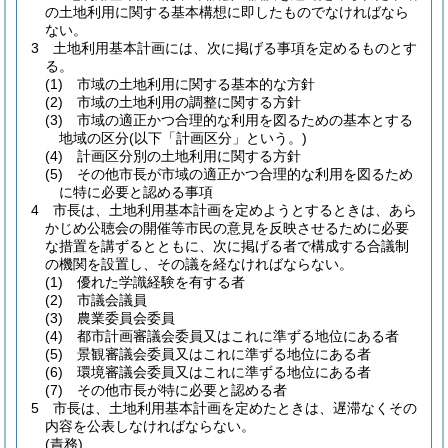
の土地利用に関する基本構想に即したものでなければなら
ない。
3
土地利用基本計画には、次に掲げる事項を定めるものとす
る。
(1)
市域の土地利用に関する基本的な方針
(2)
市域の土地利用の調整に関する方針
(3)
市域の適正かつ合理的な利用を図るための基本とする
地域の区分
(以下「計画区分」という。)
(4)
計画区分別の土地利用に関する方針
(5)
その他市長が市域の適正かつ合理的な利用を図るため
に特に必要と認める事項
4
市長は、土地利用基本計画を定めようとするときは、あら
かじめ公聴会の開催等市民の意見を反映させるために必要
な措置を講ずるとともに、次に掲げる者で構成する合議制
の機関を設置し、その議を経なければならない。
(1)
優れた学識経験を有する者
(2)
市議会議員
(3)
農業委員会委員
(4)
都市計画審議会委員又はこれに準ずる地位にある者
(5)
景観審議会委員又はこれに準ずる地位にある者
(6)
環境審議会委員又はこれに準ずる地位にある者
(7)
その他市長が特に必要と認める者
5
市長は、土地利用基本計画を定めたときは、遅滞なくその
内容を公表しなければならない。
(責務)