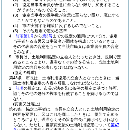
(2)
協定当事者全員が合意に至らない限り、変更すること
ができないものであること。
(3)
協定当事者の過半数が合意に至らない限り、廃止する
ことができないものであること。
(4)
市の実施する施策に反するものでないこと。
(5)
その他規則で定める基準
4
前項第1号
から
第3号
までの規定の適用については、協定
当事者たる市民又は事業者が団体を構成しているときは、
その代表者の合意をもって当該市民又は事業者全員の合意
とみなす。
5
市長は、土地利用協定の立会人となったときは、規則で定
めるところにより、遅滞なくその旨を公告し、当該土地利
用協定の内容を公表しなければならない。
(協定の尊重)
第48条
市長は、土地利用協定の立会人となったときは、当
該土地利用協定の内容を尊重しなければならない。
2
前項
の規定は、市長が法令又は条例の規定に基づく許可、
認可その他の処分の権限を行使することを妨げるものでは
ない。
(変更又は廃止)
第49条
協定当事者は、市長を立会人とした土地利用協定の
内容を変更し、又はこれを廃止したときは、規則で定める
ところにより、遅滞なくその旨を市長に届け出なければな
らない。
ただし、当該変更後の土地利用協定について
第47