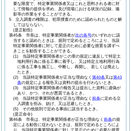
要な限度で、特定事業関係者又はこれと思料される者に対
して情報の提供を求め、及び現場における状況の記録、撮
影等の作業をすることができる。
5
立入調査の権限は、犯罪捜査のために認められたものと解
してはならない。
(是正勧告)
第45条
市長は、特定事業関係者が
次の各号
のいずれかに該
当すると認めたときは、規則で定めるところにより、当該
特定事業関係者に対して是正のために必要な措置を講ずべ
きことを勧告することができる。
(1)
当該特定事業関係者がこの章の規定に違反して特定土
地利用行為に係る工事に着手し、又は特定土地利用行為
に係る工事を施工し、中断し、再開し、若しくは廃止し
たとき。
(2)
当該特定事業関係者が正当な理由なく
第40条
又は
第43
条
の規定による報告又は資料の提出を行わないとき。
(3)
当該特定事業関係者の報告又は提出した資料に虚偽が
あり、かつ、それが悪質であるとき。
(4)
当該特定事業関係者が正当な理由なく
前条
に定める立
入調査を拒み、妨げ、又は忌避したとき。
(5)
その他規則で定める事由に該当するとき。
(是正命令)
第46条
市長は、特定事業関係者が正当な理由なく
前条
の規
定による勧告に従わないときは、規則で定めるところによ
り、当該特定事業関係者に対して是正のために必要な措置