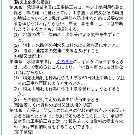
(防災上必要な措置)
第38条
承認事業者又は工事施工者は、特定土地利用行為に
係る工事の施工に当たっては、工事施工区域及びその周辺
の地域において次に掲げる事態を防止するために必要な対
策を講じなければならない。
当該工事を廃止し、又は中断
しようとするときも、同様とする。
(1)
地盤の沈下、崖崩れ、出水等による災害を生ずるこ
と。
(2)
河川、水路等の利水又は排水に支障を及ぼすこと。
(3)
道路、通路等の交通に支障を及ぼすこと。
(中断又は廃止)
第39条
承認事業者は、
次の各号
のいずれかに該当するとき
は、規則で定めるところにより、その旨を市長に届け出な
ければならない。
(1)
特定土地利用行為に係る工事を60日以上中断し、又は
その工事を再開しようとするとき。
(2)
特定土地利用行為に係る工事を廃止しようとすると
き。
(3)
その他規則で定める事由に該当するとき。
(報告若しくは資料の提出又は技術的助言)
第40条
市長は、防災上の観点その他技術的観点から必要が
あると認めたときは、規則で定めるところにより、承認事
業者又は工事施工者に対して報告若しくは資料の提出を求
め、又は技術的助言をすることができる。
(完了検査)