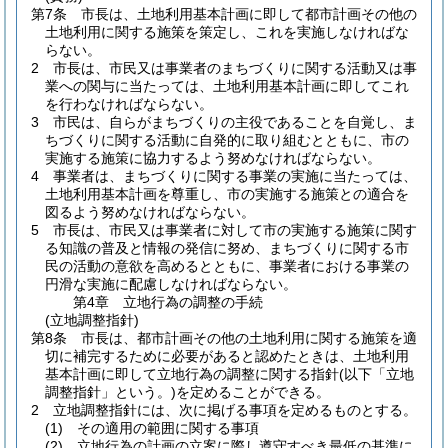
第7条
市長は、土地利用基本計画に即して都市計画その他の
土地利用に関する施策を策定し、これを実施しなければな
らない。
2
市長は、市民又は事業者のまちづくりに関する活動又は事
業への関与に当たっては、土地利用基本計画に即してこれ
を行わなければならない。
3
市民は、自らがまちづくりの主役であることを自覚し、ま
ちづくりに関する活動に自発的に取り組むとともに、市の
実施する施策に協力するよう努めなければならない。
4
事業者は、まちづくりに関する事業の実施に当たっては、
土地利用基本計画を尊重し、市の実施する施策との適合を
図るよう努めなければならない。
5
市長は、市民又は事業者に対して市の実施する施策に関す
る知識の普及と情報の発信に努め、まちづくりに関する市
民の活動の意欲を高めるとともに、事業者における事業の
円滑な実施に配慮しなければならない。
第4章
立地行為の調整の手続
(立地調整指針)
第8条
市長は、都市計画その他の土地利用に関する施策を適
切に補完するために必要があると認めたときは、土地利用
基本計画に即して立地行為の調整に関する指針
(以下「立地
調整指針」という。)
を定めることができる。
2
立地調整指針には、次に掲げる事項を定めるものとする。
(1)
その適用の範囲に関する事項
(2)
立地行為の計画の立案に際し遵守すべき最低の基準に