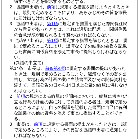
講ずべきことを指示するものとする。
2
協議申出者は、
前項
に規定する措置を講じようとするとき
は、規則で定めるところにより、あらかじめその旨を市長
に届け出なければならない。
3
協議申出者は、
第1項
に規定する措置を講じた際関係住民
から意見があったときは、これに適切に配慮し、関係住民
の合意形成が図られるよう努めなければならない。
4
協議申出者は、
第1項
に規定する措置を講じたときは、規
則で定めるところにより、遅滞なくその結果の要旨を記載
した書面に関係資料を添えて市長に提出しなければならな
い。
(異議の申立て)
第14条
市長は、
前条第4項
に規定する書面の提出があった
ときは、規則で定めるところにより、遅滞なくその旨を公
告し、立地行為の計画の案に当該書面及びその関係資料を
添えて、当該公告の日から14日以上公衆の縦覧に供しなけ
ればならない。
2
前項
の規定による縦覧の期間内において、縦覧に供された
立地行為の計画の案に対して異議のある者は、規則で定め
るところにより、自らの異議を記載した書面に自己に有利
な証拠その他の資料を添えて市長に提出することができ
る。
3
市長は、
前項
に規定する書面の提出があったときは、規則
で定めるところにより、その要旨を協議申出者に通知しな
ければならない。