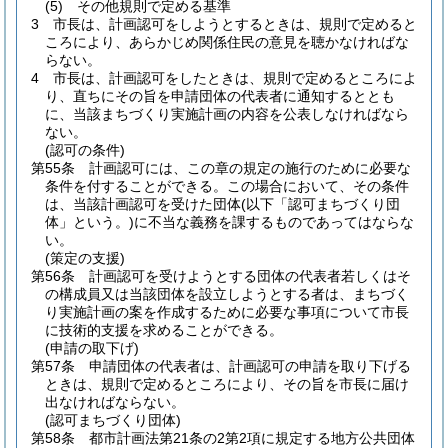
(5)
その他規則で定める基準
3
市長は、計画認可をしようとするときは、規則で定めると
ころにより、あらかじめ関係住民の意見を聴かなければな
らない。
4
市長は、計画認可をしたときは、規則で定めるところによ
り、直ちにその旨を申請団体の代表者に通知するととも
に、当該まちづくり実施計画の内容を公表しなければなら
ない。
(認可の条件)
第55条
計画認可には、この章の規定の施行のために必要な
条件を付することができる。
この場合において、その条件
は、当該計画認可を受けた団体
(以下「認可まちづくり団
体」という。)
に不当な義務を課するものであってはならな
い。
(策定の支援)
第56条
計画認可を受けようとする団体の代表者若しくはそ
の構成員又は当該団体を設立しようとする者は、まちづく
り実施計画の案を作成するために必要な事項について市長
に技術的支援を求めることができる。
(申請の取下げ)
第57条
申請団体の代表者は、計画認可の申請を取り下げる
ときは、規則で定めるところにより、その旨を市長に届け
出なければならない。
(認可まちづくり団体)
第58条
都市計画法第21条の2第2項に規定する地方公共団体