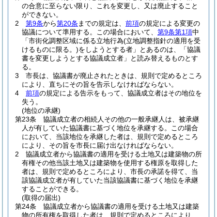
の合意に至らない限り、これを変更し、又は廃止すること
ができない。
2
第9条
から
第20条
までの規定は、
前項
の規定による変更の
協議について準用する。
この場合において、
第9条第1項
中
「市街化調整区域に係る立地行為
(立地調整指針の適用を受
けるものに限る。)
をしようとする者」とあるのは、「協議
書を変更しようとする協議成立者」と読み替えるものとす
る。
3
市長は、協議書が廃止されたときは、規則で定めるところ
により、直ちにその旨を告示しなければならない。
4
前項
の規定による告示をもって、協議成立者はその地位を
失う。
(地位の承継)
第23条
協議成立者の相続人その他の一般承継人は、被承継
人が有していた協議書に基づく地位を承継する。
この場合
において、当該地位を承継した者は、規則で定めるところ
により、その旨を市長に届け出なければならない。
2
協議成立者から協議書の適用を受ける土地又は建築物の所
有権その他当該土地又は建築物を使用する権原を取得した
者は、規則で定めるところにより、市長の承諾を得て、当
該協議成立者が有していた当該協議書に基づく地位を承継
することができる。
(取得の届出)
第24条
協議成立者から協議書の適用を受ける土地又は建築
物の所有権を取得した者は、規則で定めるところにより、