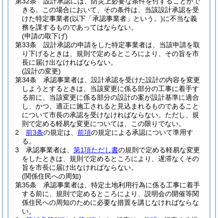
第32条
設計承認には、防災上必要な条件を付することがで
きる。
この場合において、その条件は、当該設計承認を受
けた特定事業者
(以下「承認事業者」という。)
に不当な義
務を課するものであってはならない。
(申請の取下げ)
第33条
設計承認の申請をした特定事業者は、当該申請を取
り下げるときは、規則で定めるところにより、その旨を市
長に届け出なければならない。
(設計の変更)
第34条
承認事業者は、設計承認を受けた設計の内容を変更
しようとするときは、当該変更に係る部分の工事に着手す
る前に、当該変更に係る部分の設計の案が設計基準に適合
し、かつ、適正に施工されると見込まれるものであること
について市長の承認を受けなければならない。
ただし、規
則で定める軽易な変更については、この限りでない。
2
前3条
の規定は、
前項
の規定による承認について準用す
る。
3
承認事業者は、
第1項ただし書
の規則で定める軽易な変更
をしたときは、規則で定めるところにより、遅滞なくその
旨を市長に届け出なければならない。
(関係住民への周知)
第35条
承認事業者は、特定土地利用行為に係る工事に着手
する前に、規則で定めるところにより、説明会の開催等関
係住民への周知のために必要な措置を講じなければならな
い。