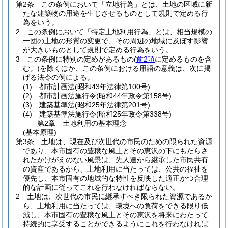
第2条
この条例において「立地行為」とは、土地の区域に新
たな建築物の用途を生じさせるものとして規則で定める行
為をいう。
2
この条例において「特定土地利用行為」とは、相当規模の
一団の土地の形質の変更で、その周辺の地域に及ぼす影響
が大きいものとして規則で定める行為をいう。
3
この条例に特別の定めがあるもの
(
前2項
に定めるものを含
む。)
を除くほか、この条例における用語の意義は、次に掲
げる法令の例による。
(1)
都市計画法
(昭和43年法律第100号)
(2)
都市計画法施行令
(昭和44年政令第158号)
(3)
建築基準法
(昭和25年法律第201号)
(4)
建築基準法施行令
(昭和25年政令第338号)
第2章
土地利用の基本理念
(基本原理)
第3条
土地は、現在及び次世代の市民のための限られた資源
であり、本市固有の豊穣な風土とその恵沢の下にもたらさ
れたかけがえのない風景は、先人達から継承した市民共有
の資産であるから、土地利用に当たっては、公共の福祉を
優先し、本市固有の地域的な特性を反映した適正かつ合理
的な計画に従ってこれを行わなければならない。
2
土地は、次世代の市民に継承すべき限られた資源であるか
ら、土地利用に当たっては、環境への負荷をできる限り低
減し、本市固有の豊穣な風土とその恵沢を将来にわたって
持続的に享受することができるようにこれを行わなければ