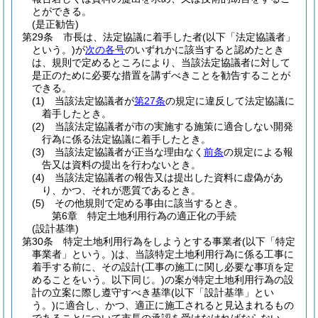
とができる。
(是正勧告)
第29条
市長は、法定協議に着手した者
(以下「法定協議者」
という。)
が
次の各号
のいずれかに該当すると認めたとき
は、規則で定めるところにより、当該法定協議者に対して
是正のために必要な措置を講ずべきことを勧告することが
できる。
(1)
当該法定協議者が
第27条
の規定に違反して法定協議に
着手したとき。
(2)
当該法定協議者が市の実施する施策に適合しない開発
行為に係る法定協議に着手したとき。
(3)
当該法定協議者が正当な理由なく
前条
の規定による報
告又は資料の提出を行わないとき。
(4)
当該法定協議者の報告又は提出した資料に虚偽があ
り、かつ、それが悪質であるとき。
(5)
その他規則で定める事由に該当するとき。
第6章
特定土地利用行為の適正化の手続
(設計基準)
第30条
特定土地利用行為をしようとする事業者
(以下「特定
事業者」という。)
は、当該特定土地利用行為に係る工事に
着手する前に、その設計
(工事の施工に関し必要な事項を定
めることをいう。以下同じ。)
の案が特定土地利用行為の設
計の立案に際し遵守すべき基準
(以下「設計基準」とい
う。)
に適合し、かつ、適正に施工されると見込まれるもの