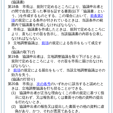
(協議書)
第18条
市長は、規則で定めるところにより、協議申出者と
の間で合意に至った事項を証する書面
(以下「協議書」とい
う。)
を作成するものとする。
この場合において、
前条第2
項
の規定による条件が付されているときは、当該条件の範
囲内で協議書を作成しなければならない。
2
市長は、協議書を作成したときは、規則で定めるところに
より、直ちにその旨を告示し、当該協議書の内容を公表し
なければならない。
3
立地調整協議は、
前項
の規定による告示をもって成立す
る。
(協議の取下げ)
第19条
協議申出者は、立地調整協議を取り下げるときは、
規則で定めるところにより、その旨を市長に届け出なけれ
ばならない。
2
前項
の規定による届出をもって、当該立地調整協議はその
効力を失う。
(協議の打切り)
第20条
市長は、
次の各号
のいずれかに該当すると認めたと
きは、立地調整協議を打ち切ることができる。
(1)
協議申出者が正当な理由なくこの章の規定に基づく指
示に従わず、又は報告若しくは書面その他の資料の提出
を行わないとき。
(2)
協議申出者の報告又は提出した書面その他の資料に虚
偽があり、かつ、それが悪質であるとき。