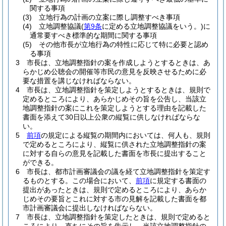
関する事項
(3)
立地行為の計画の立案に際し調整すべき事項
(4)
立地調整協議
(
第9条
に定める立地調整協議をいう。)
に
通常要すべき標準的な期間に関する事項
(5)
その他市長が立地行為の特性に応じて特に必要と認め
る事項
3
市長は、立地調整指針の案を作成しようとするときは、あ
らかじめ公聴会の開催等市民の意見を反映させるために必
要な措置を講じなければならない。
4
市長は、立地調整指針を策定しようとするときは、規則で
定めるところにより、あらかじめその旨を公告し、当該立
地調整指針の案にこれを策定しようとする理由を記載した
書面を添えて30日以上公衆の縦覧に供しなければならな
い。
5
前項
の規定による縦覧の期間内においては、何人も、規則
で定めるところにより、縦覧に供された立地調整指針の案
に対する自らの意見を記載した書面を市長に提出すること
ができる。
6
市長は、都市計画審議会の議を経て立地調整指針を策定す
るものとする。
この場合において、
前項
に規定する書面の
提出があったときは、規則で定めるところにより、あらか
じめその要旨とこれに対する市の見解を記載した書面を都
市計画審議会に提出しなければならない。
7
市長は、立地調整指針を策定したときは、規則で定めると