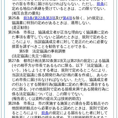
その旨を市長に届け出なければならない。
ただし、
前条
に
定める地位の承継を受けているときは、この限りでない。
(相互合意の優先)
第25条
前3条
(
第22条第3項
及び
第4項
を除く。)
の規定は、
協議書に特別の定めがあるときは、適用しない。
(是正勧告)
第26条
市長は、協議成立者が正当な理由なく協議書に定め
た事項を遵守していないと認めたときは、規則で定めると
ころにより、当該協議成立者に対して是正のために必要な
措置を講ずべきことを勧告することができる。
第5章
法定協議の事前調整
(法定協議に先立つ届出)
第27条
都市計画法第32条第1項又は第2項の規定による協議
(その相手方が市長であるものに限る。以下「法定協議」と
いう。)
をしようとする者は、規則で定めるところにより、
当該法定協議に係る開発行為の計画の案を作成し、あらか
じめ市長に届け出なければならない。
ただし、協議成立者
の行おうとする開発行為
(協議書に定めた事項に適合するも
のに限る。)
その他規則で定める規模未満である開発行為に
係る法定協議については、この限りでない。
(報告若しくは資料の提出又は技術的助言)
第28条
市長は、市の実施する施策との適合を図る観点その
他技術的観点から必要があると認めたときは、規則で定め
るところにより、
前条
の規定による届出をした者に対して
報告若しくは資料の提出を求め、又は技術的助言をするこ