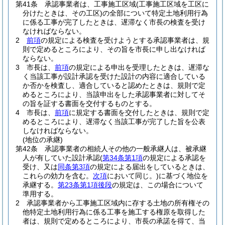
第41条
承認事業者は、工事施工区域
(工事施工区域を工区に
分けたときは、その工区)
の全部について特定土地利用行為
に係る工事が完了したときは、遅滞なく市長の検査を受け
なければならない。
2
前項
の規定による検査を受けようとする承認事業者は、規
則で定めるところにより、その旨を市長に申し出なければ
ならない。
3
市長は、
前項
の規定による申出を受理したときは、遅滞な
く当該工事が設計承認を受けた設計の内容に適合している
か否かを検査し、適合していると認めたときは、規則で定
めるところにより、当該申出をした承認事業者に対してそ
の旨を証する書面を交付するものとする。
4
市長は、
前項
に規定する書面を交付したときは、規則で定
めるところにより、遅滞なく当該工事が完了した旨を公表
しなければならない。
(地位の承継)
第42条
承認事業者の相続人その他の一般承継人は、被承継
人が有していた設計承認
(
第34条第1項
の規定による承認を
受け、又は
同条第3項
の規定による届出をしているときは、
これらの効力を含む。
次項
において同じ。)
に基づく地位を
承継する。
第23条第1項後段
の規定は、この場合について
準用する。
2
承認事業者から工事施工区域内に存する土地の所有権その
他特定土地利用行為に係る工事を施工する権原を取得した
者は、規則で定めるところにより、市長の承諾を得て、当