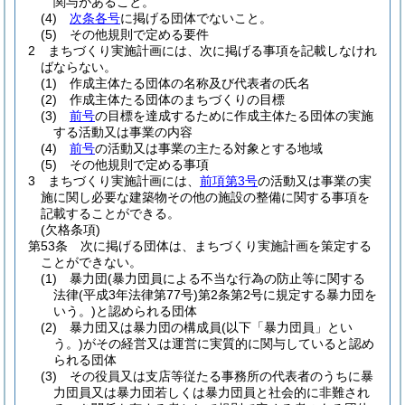
関与があること。
(4)
次条各号
に掲げる団体でないこと。
(5)
その他規則で定める要件
2
まちづくり実施計画には、次に掲げる事項を記載しなけれ
ばならない。
(1)
作成主体たる団体の名称及び代表者の氏名
(2)
作成主体たる団体のまちづくりの目標
(3)
前号
の目標を達成するために作成主体たる団体の実施
する活動又は事業の内容
(4)
前号
の活動又は事業の主たる対象とする地域
(5)
その他規則で定める事項
3
まちづくり実施計画には、
前項第3号
の活動又は事業の実
施に関し必要な建築物その他の施設の整備に関する事項を
記載することができる。
(欠格条項)
第53条
次に掲げる団体は、まちづくり実施計画を策定する
ことができない。
(1)
暴力団
(暴力団員による不当な行為の防止等に関する
法律
(平成3年法律第77号)
第2条第2号に規定する暴力団を
いう。)
と認められる団体
(2)
暴力団又は暴力団の構成員
(以下「暴力団員」とい
う。)
がその経営又は運営に実質的に関与していると認め
られる団体
(3)
その役員又は支店等従たる事務所の代表者のうちに暴
力団員又は暴力団若しくは暴力団員と社会的に非難され