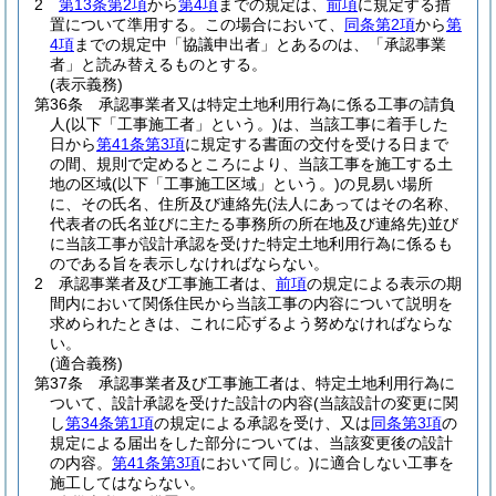
2
第13条第2項
から
第4項
までの規定は、
前項
に規定する措
置について準用する。
この場合において、
同条第2項
から
第
4項
までの規定中「協議申出者」とあるのは、「承認事業
者」と読み替えるものとする。
(表示義務)
第36条
承認事業者又は特定土地利用行為に係る工事の請負
人
(以下「工事施工者」という。)
は、当該工事に着手した
日から
第41条第3項
に規定する書面の交付を受ける日まで
の間、規則で定めるところにより、当該工事を施工する土
地の区域
(以下「工事施工区域」という。)
の見易い場所
に、その氏名、住所及び連絡先
(法人にあってはその名称、
代表者の氏名並びに主たる事務所の所在地及び連絡先)
並び
に当該工事が設計承認を受けた特定土地利用行為に係るも
のである旨を表示しなければならない。
2
承認事業者及び工事施工者は、
前項
の規定による表示の期
間内において関係住民から当該工事の内容について説明を
求められたときは、これに応ずるよう努めなければならな
い。
(適合義務)
第37条
承認事業者及び工事施工者は、特定土地利用行為に
ついて、設計承認を受けた設計の内容
(当該設計の変更に関
し
第34条第1項
の規定による承認を受け、又は
同条第3項
の
規定による届出をした部分については、当該変更後の設計
の内容。
第41条第3項
において同じ。)
に適合しない工事を
施工してはならない。