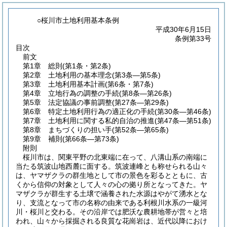
○桜川市土地利用基本条例
平成30年6月15日
条例第33号
目次
前文
第1章
総則
(第1条・第2条)
第2章
土地利用の基本理念
(第3条―第5条)
第3章
土地利用基本計画
(第6条・第7条)
第4章
立地行為の調整の手続
(第8条―第26条)
第5章
法定協議の事前調整
(第27条―第29条)
第6章
特定土地利用行為の適正化の手続
(第30条―第46条)
第7章
土地利用に関する私的自治の推進
(第47条―第51条)
第8章
まちづくりの担い手
(第52条―第65条)
第9章
補則
(第66条―第73条)
附則
桜川市は、関東平野の北東端に在って、八溝山系の南端に
当たる筑波山地西麓に面する。筑波連峰とも称せられる山々
は、ヤマザクラの群生地として市の景色を彩るとともに、古
くから信仰の対象として人々の心の拠り所となってきた。ヤ
マザクラが群生する土壌で涵養された水源はやがて湧水とな
り、支流となって市の名称の由来である利根川水系の一級河
川・桜川と交わる。その沿岸では肥沃な農耕地帯が営々と培
われ、山々から採掘される良質な花崗岩は、近代以降におけ