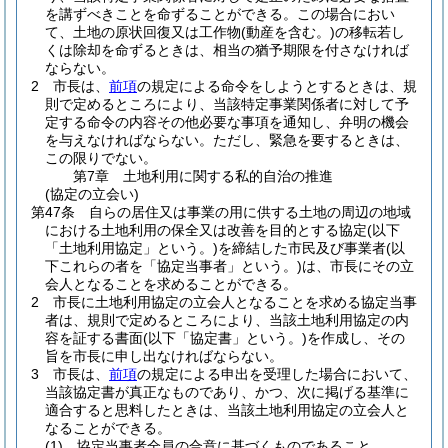
を講ずべきことを命ずることができる。
この場合におい
て、土地の原状回復又は工作物
(動産を含む。)
の移転若し
くは除却を命ずるときは、相当の猶予期限を付さなければ
ならない。
2
市長は、
前項
の規定による命令をしようとするときは、規
則で定めるところにより、当該特定事業関係者に対して予
定する命令の内容その他必要な事項を通知し、弁明の機会
を与えなければならない。
ただし、緊急を要するときは、
この限りでない。
第7章
土地利用に関する私的自治の推進
(協定の立会い)
第47条
自らの居住又は事業の用に供する土地の周辺の地域
における土地利用の保全又は改善を目的とする協定
(以下
「土地利用協定」という。)
を締結した市民及び事業者
(以
下これらの者を「協定当事者」という。)
は、市長にその立
会人となることを求めることができる。
2
市長に土地利用協定の立会人となることを求める協定当事
者は、規則で定めるところにより、当該土地利用協定の内
容を証する書面
(以下「協定書」という。)
を作成し、その
旨を市長に申し出なければならない。
3
市長は、
前項
の規定による申出を受理した場合において、
当該協定書が真正なものであり、かつ、次に掲げる基準に
適合すると思料したときは、当該土地利用協定の立会人と
なることができる。
(1)
協定当事者全員の合意に基づくものであること。