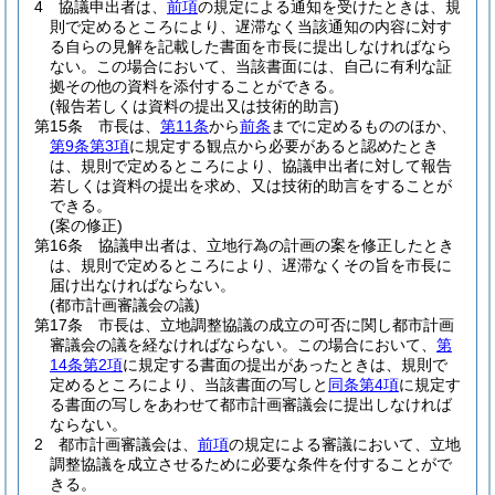
4
協議申出者は、
前項
の規定による通知を受けたときは、規
則で定めるところにより、遅滞なく当該通知の内容に対す
る自らの見解を記載した書面を市長に提出しなければなら
ない。
この場合において、当該書面には、自己に有利な証
拠その他の資料を添付することができる。
(報告若しくは資料の提出又は技術的助言)
第15条
市長は、
第11条
から
前条
までに定めるもののほか、
第9条第3項
に規定する観点から必要があると認めたとき
は、規則で定めるところにより、協議申出者に対して報告
若しくは資料の提出を求め、又は技術的助言をすることが
できる。
(案の修正)
第16条
協議申出者は、立地行為の計画の案を修正したとき
は、規則で定めるところにより、遅滞なくその旨を市長に
届け出なければならない。
(都市計画審議会の議)
第17条
市長は、立地調整協議の成立の可否に関し都市計画
審議会の議を経なければならない。
この場合において、
第
14条第2項
に規定する書面の提出があったときは、規則で
定めるところにより、当該書面の写しと
同条第4項
に規定す
る書面の写しをあわせて都市計画審議会に提出しなければ
ならない。
2
都市計画審議会は、
前項
の規定による審議において、立地
調整協議を成立させるために必要な条件を付することがで
きる。