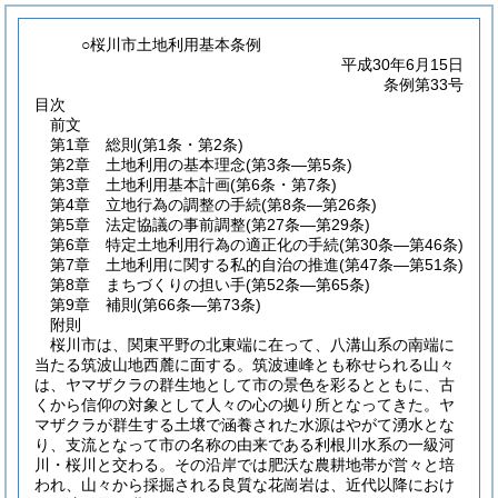
○桜川市土地利用基本条例
平成30年6月15日
条例第33号
目次
前文
第1章
総則
(第1条・第2条)
第2章
土地利用の基本理念
(第3条―第5条)
第3章
土地利用基本計画
(第6条・第7条)
第4章
立地行為の調整の手続
(第8条―第26条)
第5章
法定協議の事前調整
(第27条―第29条)
第6章
特定土地利用行為の適正化の手続
(第30条―第46条)
第7章
土地利用に関する私的自治の推進
(第47条―第51条)
第8章
まちづくりの担い手
(第52条―第65条)
第9章
補則
(第66条―第73条)
附則
桜川市は、関東平野の北東端に在って、八溝山系の南端に
当たる筑波山地西麓に面する。筑波連峰とも称せられる山々
は、ヤマザクラの群生地として市の景色を彩るとともに、古
くから信仰の対象として人々の心の拠り所となってきた。ヤ
マザクラが群生する土壌で涵養された水源はやがて湧水とな
り、支流となって市の名称の由来である利根川水系の一級河
川・桜川と交わる。その沿岸では肥沃な農耕地帯が営々と培
われ、山々から採掘される良質な花崗岩は、近代以降におけ