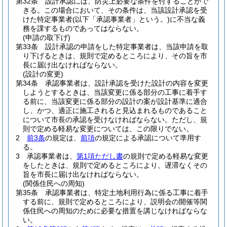
第32条
設計承認には、防災上必要な条件を付することがで
きる。
この場合において、その条件は、当該設計承認を受
けた特定事業者
(以下「承認事業者」という。)
に不当な義
務を課するものであってはならない。
(申請の取下げ)
第33条
設計承認の申請をした特定事業者は、当該申請を取
り下げるときは、規則で定めるところにより、その旨を市
長に届け出なければならない。
(設計の変更)
第34条
承認事業者は、設計承認を受けた設計の内容を変更
しようとするときは、当該変更に係る部分の工事に着手す
る前に、当該変更に係る部分の設計の案が設計基準に適合
し、かつ、適正に施工されると見込まれるものであること
について市長の承認を受けなければならない。
ただし、規
則で定める軽易な変更については、この限りでない。
2
前3条
の規定は、
前項
の規定による承認について準用す
る。
3
承認事業者は、
第1項ただし書
の規則で定める軽易な変更
をしたときは、規則で定めるところにより、遅滞なくその
旨を市長に届け出なければならない。
(関係住民への周知)
第35条
承認事業者は、特定土地利用行為に係る工事に着手
する前に、規則で定めるところにより、説明会の開催等関
係住民への周知のために必要な措置を講じなければならな
い。