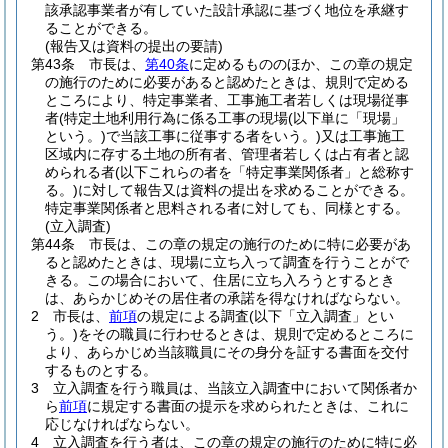
該承認事業者が有していた設計承認に基づく地位を承継す
ることができる。
(報告又は資料の提出の要請)
第43条
市長は、
第40条
に定めるもののほか、この章の規定
の施行のために必要があると認めたときは、規則で定める
ところにより、特定事業者、工事施工者若しくは現場従事
者
(特定土地利用行為に係る工事の現場
(以下単に「現場」
という。)
で当該工事に従事する者をいう。)
又は工事施工
区域内に存する土地の所有者、管理者若しくは占有者と認
められる者
(以下これらの者を「特定事業関係者」と総称す
る。)
に対して報告又は資料の提出を求めることができる。
特定事業関係者と思料される者に対しても、同様とする。
(立入調査)
第44条
市長は、この章の規定の施行のために特に必要があ
ると認めたときは、現場に立ち入って調査を行うことがで
きる。
この場合において、住居に立ち入ろうとするとき
は、あらかじめその居住者の承諾を得なければならない。
2
市長は、
前項
の規定による調査
(以下「立入調査」とい
う。)
をその職員に行わせるときは、規則で定めるところに
より、あらかじめ当該職員にその身分を証する書面を交付
するものとする。
3
立入調査を行う職員は、当該立入調査中において関係者か
ら
前項
に規定する書面の提示を求められたときは、これに
応じなければならない。
4
立入調査を行う者は、この章の規定の施行のために特に必