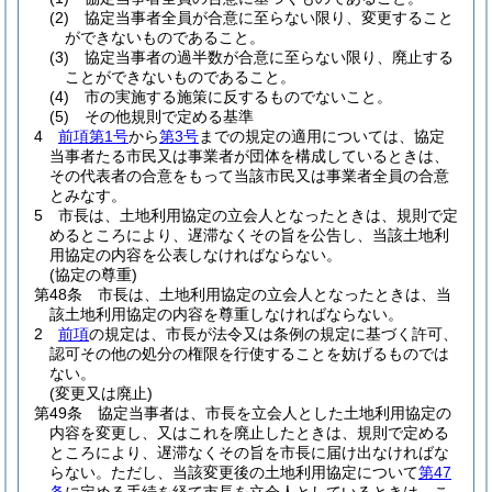
(2)
協定当事者全員が合意に至らない限り、変更すること
ができないものであること。
(3)
協定当事者の過半数が合意に至らない限り、廃止する
ことができないものであること。
(4)
市の実施する施策に反するものでないこと。
(5)
その他規則で定める基準
4
前項第1号
から
第3号
までの規定の適用については、協定
当事者たる市民又は事業者が団体を構成しているときは、
その代表者の合意をもって当該市民又は事業者全員の合意
とみなす。
5
市長は、土地利用協定の立会人となったときは、規則で定
めるところにより、遅滞なくその旨を公告し、当該土地利
用協定の内容を公表しなければならない。
(協定の尊重)
第48条
市長は、土地利用協定の立会人となったときは、当
該土地利用協定の内容を尊重しなければならない。
2
前項
の規定は、市長が法令又は条例の規定に基づく許可、
認可その他の処分の権限を行使することを妨げるものでは
ない。
(変更又は廃止)
第49条
協定当事者は、市長を立会人とした土地利用協定の
内容を変更し、又はこれを廃止したときは、規則で定める
ところにより、遅滞なくその旨を市長に届け出なければな
らない。
ただし、当該変更後の土地利用協定について
第47