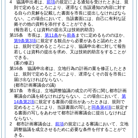
4
協議申出者は、
前項
の規定による通知を受けたときは、規
則で定めるところにより、遅滞なく当該通知の内容に対す
る自らの見解を記載した書面を市長に提出しなければなら
ない。
この場合において、当該書面には、自己に有利な証
拠その他の資料を添付することができる。
(報告若しくは資料の提出又は技術的助言)
第15条
市長は、
第11条
から
前条
までに定めるもののほか、
第9条第3項
に規定する観点から必要があると認めたとき
は、規則で定めるところにより、協議申出者に対して報告
若しくは資料の提出を求め、又は技術的助言をすることが
できる。
(案の修正)
第16条
協議申出者は、立地行為の計画の案を修正したとき
は、規則で定めるところにより、遅滞なくその旨を市長に
届け出なければならない。
(都市計画審議会の議)
第17条
市長は、立地調整協議の成立の可否に関し都市計画
審議会の議を経なければならない。
この場合において、
第
14条第2項
に規定する書面の提出があったときは、規則で
定めるところにより、当該書面の写しと
同条第4項
に規定す
る書面の写しをあわせて都市計画審議会に提出しなければ
ならない。
2
都市計画審議会は、
前項
の規定による審議において、立地
調整協議を成立させるために必要な条件を付することがで
きる。