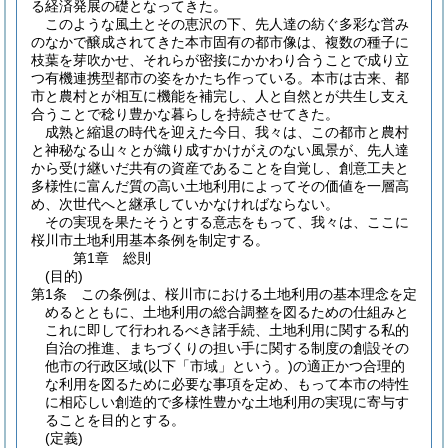
る経済発展の礎となってきた。
このような風土とその恵沢の下、先人達の紡ぐ多彩な営み
のなかで醸成されてきた本市固有の都市像は、複数の種子に
枝葉を芽吹かせ、それらが密接にかかわり合うことで成り立
つ有機連携型都市の姿をかたち作っている。本市は古来、都
市と農村とが相互に機能を補完し、人と自然とが共生し支え
合うことで稔り豊かな暮らしを持続させてきた。
成熟と縮退の時代を迎えた今日、我々は、この都市と農村
と神秘なる山々とが織り成すかけがえのない風景が、先人達
から受け継いだ共有の資産であることを自覚し、創意工夫と
多様性に富んだ質の高い土地利用によってその価値を一層高
め、次世代へと継承していかなければならない。
その実現を果たそうとする意志をもって、我々は、ここに
桜川市土地利用基本条例を制定する。
第1章
総則
(目的)
第1条
この条例は、桜川市における土地利用の基本理念を定
めるとともに、土地利用の総合調整を図るための仕組みと
これに即して行われるべき諸手続、土地利用に関する私的
自治の推進、まちづくりの担い手に関する制度の創設その
他市の行政区域
(以下「市域」という。)
の適正かつ合理的
な利用を図るために必要な事項を定め、もって本市の特性
に相応しい創造的で多様性豊かな土地利用の実現に寄与す
ることを目的とする。
(定義)