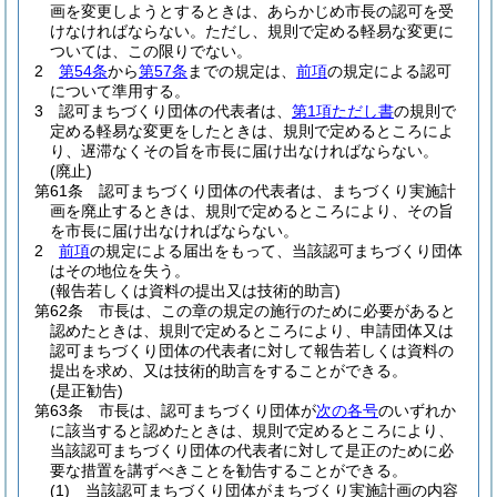
画を変更しようとするときは、あらかじめ市長の認可を受
けなければならない。
ただし、規則で定める軽易な変更に
ついては、この限りでない。
2
第54条
から
第57条
までの規定は、
前項
の規定による認可
について準用する。
3
認可まちづくり団体の代表者は、
第1項ただし書
の規則で
定める軽易な変更をしたときは、規則で定めるところによ
り、遅滞なくその旨を市長に届け出なければならない。
(廃止)
第61条
認可まちづくり団体の代表者は、まちづくり実施計
画を廃止するときは、規則で定めるところにより、その旨
を市長に届け出なければならない。
2
前項
の規定による届出をもって、当該認可まちづくり団体
はその地位を失う。
(報告若しくは資料の提出又は技術的助言)
第62条
市長は、この章の規定の施行のために必要があると
認めたときは、規則で定めるところにより、申請団体又は
認可まちづくり団体の代表者に対して報告若しくは資料の
提出を求め、又は技術的助言をすることができる。
(是正勧告)
第63条
市長は、認可まちづくり団体が
次の各号
のいずれか
に該当すると認めたときは、規則で定めるところにより、
当該認可まちづくり団体の代表者に対して是正のために必
要な措置を講ずべきことを勧告することができる。
(1)
当該認可まちづくり団体がまちづくり実施計画の内容