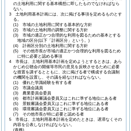
の土地利用に関する基本構想に即したものでなければなら
ない。
3
土地利用基本計画には、次に掲げる事項を定めるものとす
る。
(1)
市域の土地利用に関する基本的な方針
(2)
市域の土地利用の調整に関する方針
(3)
市域の適正かつ合理的な利用を図るための基本とする
地域の区分
(以下「計画区分」という。)
(4)
計画区分別の土地利用に関する方針
(5)
その他市長が市域の適正かつ合理的な利用を図るため
に特に必要と認める事項
4
市長は、土地利用基本計画を定めようとするときは、あら
かじめ公聴会の開催等市民の意見を反映させるために必要
な措置を講ずるとともに、次に掲げる者で構成する合議制
の機関を設置し、その議を経なければならない。
(1)
優れた学識経験を有する者
(2)
市議会議員
(3)
農業委員会委員
(4)
都市計画審議会委員又はこれに準ずる地位にある者
(5)
景観審議会委員又はこれに準ずる地位にある者
(6)
環境審議会委員又はこれに準ずる地位にある者
(7)
その他市長が特に必要と認める者
5
市長は、土地利用基本計画を定めたときは、遅滞なくその
内容を公表しなければならない。
(責務)