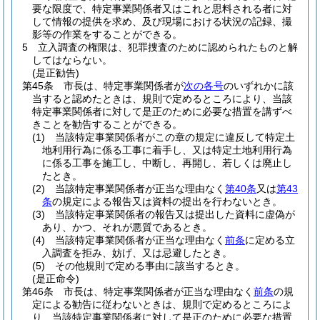
要な限度で、特定事業関係者又はこれと思料される者に対
して情報の提供を求め、及び現場における状況の記録、撮
影等の作業をすることができる。
5
立入調査の権限は、犯罪捜査のために認められたものと解
してはならない。
(是正勧告)
第45条
市長は、特定事業関係者が
次の各号
のいずれかに該
当すると認めたときは、規則で定めるところにより、当該
特定事業関係者に対して是正のために必要な措置を講ずべ
きことを勧告することができる。
(1)
当該特定事業関係者がこの章の規定に違反して特定土
地利用行為に係る工事に着手し、又は特定土地利用行為
に係る工事を施工し、中断し、再開し、若しくは廃止し
たとき。
(2)
当該特定事業関係者が正当な理由なく
第40条
又は
第43
条
の規定による報告又は資料の提出を行わないとき。
(3)
当該特定事業関係者の報告又は提出した資料に虚偽が
あり、かつ、それが悪質であるとき。
(4)
当該特定事業関係者が正当な理由なく
前条
に定める立
入調査を拒み、妨げ、又は忌避したとき。
(5)
その他規則で定める事由に該当するとき。
(是正命令)
第46条
市長は、特定事業関係者が正当な理由なく
前条
の規
定による勧告に従わないときは、規則で定めるところによ
り、当該特定事業関係者に対して是正のために必要な措置