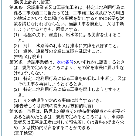
(防災上必要な措置)
第38条
承認事業者又は工事施工者は、特定土地利用行為に
係る工事の施工に当たっては、工事施工区域及びその周辺
の地域において次に掲げる事態を防止するために必要な対
策を講じなければならない。
当該工事を廃止し、又は中断
しようとするときも、同様とする。
(1)
地盤の沈下、崖崩れ、出水等による災害を生ずるこ
と。
(2)
河川、水路等の利水又は排水に支障を及ぼすこと。
(3)
道路、通路等の交通に支障を及ぼすこと。
(中断又は廃止)
第39条
承認事業者は、
次の各号
のいずれかに該当するとき
は、規則で定めるところにより、その旨を市長に届け出な
ければならない。
(1)
特定土地利用行為に係る工事を60日以上中断し、又は
その工事を再開しようとするとき。
(2)
特定土地利用行為に係る工事を廃止しようとすると
き。
(3)
その他規則で定める事由に該当するとき。
(報告若しくは資料の提出又は技術的助言)
第40条
市長は、防災上の観点その他技術的観点から必要が
あると認めたときは、規則で定めるところにより、承認事
業者又は工事施工者に対して報告若しくは資料の提出を求
め、又は技術的助言をすることができる。
(完了検査)