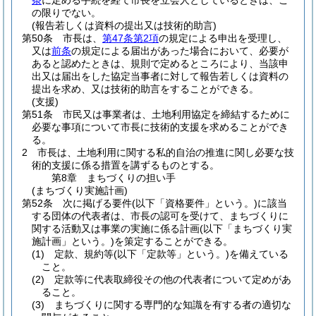
条
に定める手続を経て市長を立会人としているときは、こ
の限りでない。
(報告若しくは資料の提出又は技術的助言)
第50条
市長は、
第47条第2項
の規定による申出を受理し、
又は
前条
の規定による届出があった場合において、必要が
あると認めたときは、規則で定めるところにより、当該申
出又は届出をした協定当事者に対して報告若しくは資料の
提出を求め、又は技術的助言をすることができる。
(支援)
第51条
市民又は事業者は、土地利用協定を締結するために
必要な事項について市長に技術的支援を求めることができ
る。
2
市長は、土地利用に関する私的自治の推進に関し必要な技
術的支援に係る措置を講ずるものとする。
第8章
まちづくりの担い手
(まちづくり実施計画)
第52条
次に掲げる要件
(以下「資格要件」という。)
に該当
する団体の代表者は、市長の認可を受けて、まちづくりに
関する活動又は事業の実施に係る計画
(以下「まちづくり実
施計画」という。)
を策定することができる。
(1)
定款、規約等
(以下「定款等」という。)
を備えている
こと。
(2)
定款等に代表取締役その他の代表者について定めがあ
ること。
(3)
まちづくりに関する専門的な知識を有する者の適切な