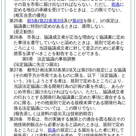
その旨を市長に届け出なければならない。
ただし、
前条
に
定める地位の承継を受けているときは、この限りでない。
(相互合意の優先)
第25条
前3条
(
第22条第3項
及び
第4項
を除く。)
の規定は、
協議書に特別の定めがあるときは、適用しない。
(是正勧告)
第26条
市長は、協議成立者が正当な理由なく協議書に定め
た事項を遵守していないと認めたときは、規則で定めると
ころにより、当該協議成立者に対して是正のために必要な
措置を講ずべきことを勧告することができる。
第5章
法定協議の事前調整
(法定協議に先立つ届出)
第27条
都市計画法第32条第1項又は第2項の規定による協議
(その相手方が市長であるものに限る。以下「法定協議」と
いう。)
をしようとする者は、規則で定めるところにより、
当該法定協議に係る開発行為の計画の案を作成し、あらか
じめ市長に届け出なければならない。
ただし、協議成立者
の行おうとする開発行為
(協議書に定めた事項に適合するも
のに限る。)
その他規則で定める規模未満である開発行為に
係る法定協議については、この限りでない。
(報告若しくは資料の提出又は技術的助言)
第28条
市長は、市の実施する施策との適合を図る観点その
他技術的観点から必要があると認めたときは、規則で定め
るところにより、
前条
の規定による届出をした者に対して
報告若しくは資料の提出を求め、又は技術的助言をするこ