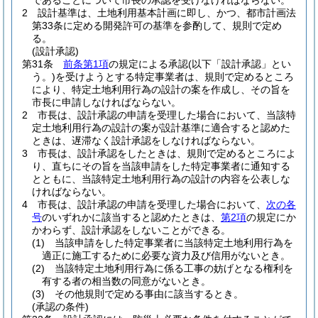
であることについて市長の承認を受けなければならない。
2
設計基準は、土地利用基本計画に即し、かつ、都市計画法
第33条に定める開発許可の基準を参酌して、規則で定め
る。
(設計承認)
第31条
前条第1項
の規定による承認
(以下「設計承認」とい
う。)
を受けようとする特定事業者は、規則で定めるところ
により、特定土地利用行為の設計の案を作成し、その旨を
市長に申請しなければならない。
2
市長は、設計承認の申請を受理した場合において、当該特
定土地利用行為の設計の案が設計基準に適合すると認めた
ときは、遅滞なく設計承認をしなければならない。
3
市長は、設計承認をしたときは、規則で定めるところによ
り、直ちにその旨を当該申請をした特定事業者に通知する
とともに、当該特定土地利用行為の設計の内容を公表しな
ければならない。
4
市長は、設計承認の申請を受理した場合において、
次の各
号
のいずれかに該当すると認めたときは、
第2項
の規定にか
かわらず、設計承認をしないことができる。
(1)
当該申請をした特定事業者に当該特定土地利用行為を
適正に施工するために必要な資力及び信用がないとき。
(2)
当該特定土地利用行為に係る工事の妨げとなる権利を
有する者の相当数の同意がないとき。
(3)
その他規則で定める事由に該当するとき。
(承認の条件)