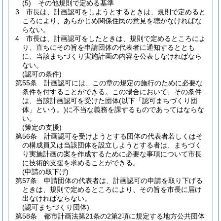
(5)
その他規則で定める基準
3
市長は、計画認可をしようとするときは、規則で定めると
ころにより、あらかじめ関係住民の意見を聴かなければな
らない。
4
市長は、計画認可をしたときは、規則で定めるところによ
り、直ちにその旨を申請団体の代表者に通知するととも
に、当該まちづくり実施計画の内容を公表しなければなら
ない。
(認可の条件)
第55条
計画認可には、この章の規定の施行のために必要な
条件を付することができる。
この場合において、その条件
は、当該計画認可を受けた団体
(以下「認可まちづくり団
体」という。)
に不当な義務を課するものであってはならな
い。
(策定の支援)
第56条
計画認可を受けようとする団体の代表者若しくはそ
の構成員又は当該団体を設立しようとする者は、まちづく
り実施計画の案を作成するために必要な事項について市長
に技術的支援を求めることができる。
(申請の取下げ)
第57条
申請団体の代表者は、計画認可の申請を取り下げる
ときは、規則で定めるところにより、その旨を市長に届け
出なければならない。
(認可まちづくり団体)
第58条
都市計画法第21条の2第2項に規定する地方公共団体