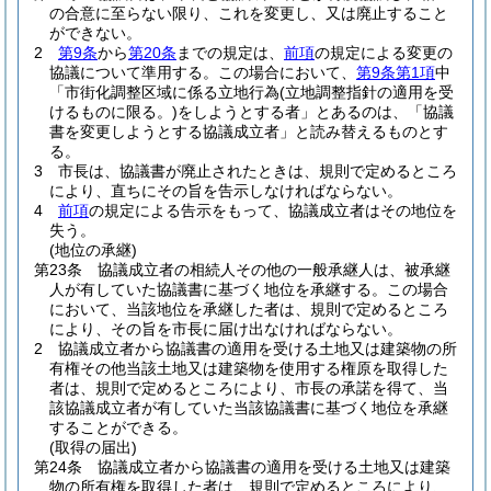
の合意に至らない限り、これを変更し、又は廃止すること
ができない。
2
第9条
から
第20条
までの規定は、
前項
の規定による変更の
協議について準用する。
この場合において、
第9条第1項
中
「市街化調整区域に係る立地行為
(立地調整指針の適用を受
けるものに限る。)
をしようとする者」とあるのは、「協議
書を変更しようとする協議成立者」と読み替えるものとす
る。
3
市長は、協議書が廃止されたときは、規則で定めるところ
により、直ちにその旨を告示しなければならない。
4
前項
の規定による告示をもって、協議成立者はその地位を
失う。
(地位の承継)
第23条
協議成立者の相続人その他の一般承継人は、被承継
人が有していた協議書に基づく地位を承継する。
この場合
において、当該地位を承継した者は、規則で定めるところ
により、その旨を市長に届け出なければならない。
2
協議成立者から協議書の適用を受ける土地又は建築物の所
有権その他当該土地又は建築物を使用する権原を取得した
者は、規則で定めるところにより、市長の承諾を得て、当
該協議成立者が有していた当該協議書に基づく地位を承継
することができる。
(取得の届出)
第24条
協議成立者から協議書の適用を受ける土地又は建築
物の所有権を取得した者は、規則で定めるところにより、