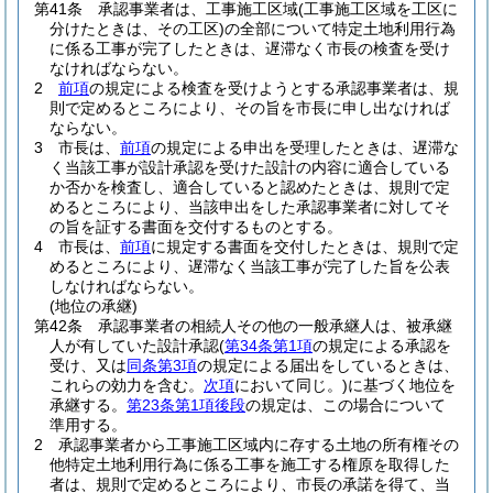
第41条
承認事業者は、工事施工区域
(工事施工区域を工区に
分けたときは、その工区)
の全部について特定土地利用行為
に係る工事が完了したときは、遅滞なく市長の検査を受け
なければならない。
2
前項
の規定による検査を受けようとする承認事業者は、規
則で定めるところにより、その旨を市長に申し出なければ
ならない。
3
市長は、
前項
の規定による申出を受理したときは、遅滞な
く当該工事が設計承認を受けた設計の内容に適合している
か否かを検査し、適合していると認めたときは、規則で定
めるところにより、当該申出をした承認事業者に対してそ
の旨を証する書面を交付するものとする。
4
市長は、
前項
に規定する書面を交付したときは、規則で定
めるところにより、遅滞なく当該工事が完了した旨を公表
しなければならない。
(地位の承継)
第42条
承認事業者の相続人その他の一般承継人は、被承継
人が有していた設計承認
(
第34条第1項
の規定による承認を
受け、又は
同条第3項
の規定による届出をしているときは、
これらの効力を含む。
次項
において同じ。)
に基づく地位を
承継する。
第23条第1項後段
の規定は、この場合について
準用する。
2
承認事業者から工事施工区域内に存する土地の所有権その
他特定土地利用行為に係る工事を施工する権原を取得した
者は、規則で定めるところにより、市長の承諾を得て、当