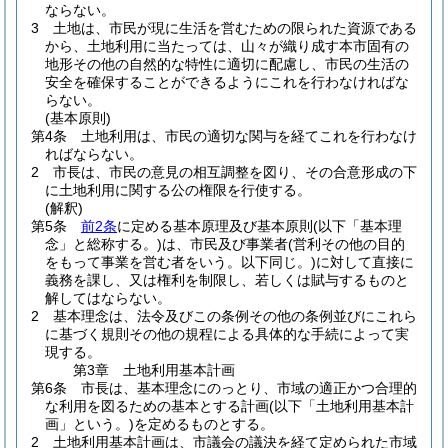
ならない。
3
土地は、市民が現に生活を営むための限られた資源である
から、土地利用に当たっては、山々が織り成す本市固有の
地形その他の自然的な特性に適切に配慮し、市民の生活の
安全を確保することができるようにこれを行わなければな
らない。
(基本原則)
第4条
土地利用は、市民の適切な関与を経てこれを行わなけ
ればならない。
2
市長は、市民の意見の相互調整を図り、その合意形成の下
に土地利用に関する公の権限を行使する。
(解釈)
第5条
前2条
に定める基本原理及び基本原則
(以下「基本理
念」と総称する。)
は、市民及び事業者
(営利その他の目的
をもって事業を営む者をいう。以下同じ。)
に対して直接に
義務を課し、又は権利を制限し、若しくは賦与するものと
解してはならない。
2
基本理念は、法令及びこの条例その他の条例並びにこれら
に基づく規則その他の規程による具体的な手続によって実
現する。
第3章
土地利用基本計画
第6条
市長は、基本理念にのっとり、市域の適正かつ合理的
な利用を図るための基本とする計画
(以下「土地利用基本計
画」という。)
を定めるものとする。
2
土地利用基本計画は、市議会の議決を経て定められた市域