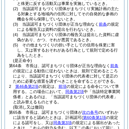
と殊更に反する活動又は事業を実施しているとき。
(2)
当該認可まちづくり団体がまちづくり実施計画の主た
る対象とする地域内の住民に対してその自発的な参画の
機会を何ら保障していないとき。
(3)
当該認可まちづくり団体が正当な理由なく
前条
の規定
による報告又は資料の提出を行わないとき。
(4)
当該認可まちづくり団体の報告又は提出した資料に虚
偽があり、かつ、それが悪質であるとき。
(5)
その他まちづくりの担い手としての信用を殊更に害
し、又は害するおそれがある行為として規則で定める行
為をしたとき。
(是正命令)
第64条
市長は、認可まちづくり団体が正当な理由なく
前条
の規定による勧告に従わないときは、規則で定めるところ
により、当該認可まちづくり団体の代表者に対して是正の
ために必要な措置を講ずべきことを命ずることができる。
2
第46条第2項
の規定は、
前項
の規定による命令について準
用する。
この場合において、
同条第2項
中「当該特定事業関
係者」とあるのは、「当該認可まちづくり団体の代表者」
と読み替えるものとする。
(取消し又は撤回)
第65条
市長は、認可まちづくり団体が
次の各号
のいずれか
に該当すると認めたときは、計画認可
(
第60条第1項
の規定
による認可をし、又は
同条第3項
の規定による届出があった
ときは、これらの効力を含む。以下この条において同じ。)