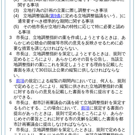
関する事項
(3)
立地行為の計画の立案に際し調整すべき事項
(4)
立地調整協議
(
第9条
に定める立地調整協議をいう。)
に
通常要すべき標準的な期間に関する事項
(5)
その他市長が立地行為の特性に応じて特に必要と認め
る事項
3
市長は、立地調整指針の案を作成しようとするときは、あ
らかじめ公聴会の開催等市民の意見を反映させるために必
要な措置を講じなければならない。
4
市長は、立地調整指針を策定しようとするときは、規則で
定めるところにより、あらかじめその旨を公告し、当該立
地調整指針の案にこれを策定しようとする理由を記載した
書面を添えて30日以上公衆の縦覧に供しなければならな
い。
5
前項
の規定による縦覧の期間内においては、何人も、規則
で定めるところにより、縦覧に供された立地調整指針の案
に対する自らの意見を記載した書面を市長に提出すること
ができる。
6
市長は、都市計画審議会の議を経て立地調整指針を策定す
るものとする。
この場合において、
前項
に規定する書面の
提出があったときは、規則で定めるところにより、あらか
じめその要旨とこれに対する市の見解を記載した書面を都
市計画審議会に提出しなければならない。
7
市長は、立地調整指針を策定したときは、規則で定めると