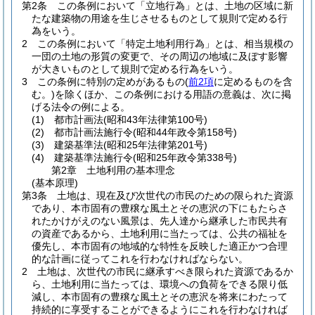
第2条
この条例において「立地行為」とは、土地の区域に新
たな建築物の用途を生じさせるものとして規則で定める行
為をいう。
2
この条例において「特定土地利用行為」とは、相当規模の
一団の土地の形質の変更で、その周辺の地域に及ぼす影響
が大きいものとして規則で定める行為をいう。
3
この条例に特別の定めがあるもの
(
前2項
に定めるものを含
む。)
を除くほか、この条例における用語の意義は、次に掲
げる法令の例による。
(1)
都市計画法
(昭和43年法律第100号)
(2)
都市計画法施行令
(昭和44年政令第158号)
(3)
建築基準法
(昭和25年法律第201号)
(4)
建築基準法施行令
(昭和25年政令第338号)
第2章
土地利用の基本理念
(基本原理)
第3条
土地は、現在及び次世代の市民のための限られた資源
であり、本市固有の豊穣な風土とその恵沢の下にもたらさ
れたかけがえのない風景は、先人達から継承した市民共有
の資産であるから、土地利用に当たっては、公共の福祉を
優先し、本市固有の地域的な特性を反映した適正かつ合理
的な計画に従ってこれを行わなければならない。
2
土地は、次世代の市民に継承すべき限られた資源であるか
ら、土地利用に当たっては、環境への負荷をできる限り低
減し、本市固有の豊穣な風土とその恵沢を将来にわたって
持続的に享受することができるようにこれを行わなければ