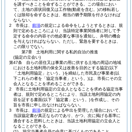
を講ずべきことを命ずることができる。
この場合におい
て、土地の原状回復又は工作物
(動産を含む。)
の移転若し
くは除却を命ずるときは、相当の猶予期限を付さなければ
ならない。
2
市長は、
前項
の規定による命令をしようとするときは、規
則で定めるところにより、当該特定事業関係者に対して予
定する命令の内容その他必要な事項を通知し、弁明の機会
を与えなければならない。
ただし、緊急を要するときは、
この限りでない。
第7章
土地利用に関する私的自治の推進
(協定の立会い)
第47条
自らの居住又は事業の用に供する土地の周辺の地域
における土地利用の保全又は改善を目的とする協定
(以下
「土地利用協定」という。)
を締結した市民及び事業者
(以
下これらの者を「協定当事者」という。)
は、市長にその立
会人となることを求めることができる。
2
市長に土地利用協定の立会人となることを求める協定当事
者は、規則で定めるところにより、当該土地利用協定の内
容を証する書面
(以下「協定書」という。)
を作成し、その
旨を市長に申し出なければならない。
3
市長は、
前項
の規定による申出を受理した場合において、
当該協定書が真正なものであり、かつ、次に掲げる基準に
適合すると思料したときは、当該土地利用協定の立会人と
なることができる。
(1)
協定当事者全員の合意に基づくものであること。