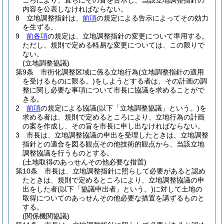
ころにより、直ちにその旨を告示し、当該立地調整指針の
内容を公表しなければならない。
8
立地調整指針は、
前項
の規定による告示によってその効力
を生ずる。
9
前各項
の規定は、立地調整指針の変更について準用する。
ただし、規則で定める軽易な変更については、この限りで
ない。
(立地調整協議)
第9条
市街化調整区域に係る立地行為
(立地調整指針の適用
を受けるものに限る。)
をしようとする者は、その計画の調
整に関し必要な事項について市長に協議を求めることがで
きる。
2
前項
の規定による協議
(以下「立地調整協議」という。)
を
求める者は、規則で定めるところにより、立地行為の計画
の案を作成し、その旨を市長に申し出なければならない。
3
市長は、立地調整協議の申出を受理したときは、立地調整
指針との適合を図る観点その他技術的観点から、当該立地
調整協議を行うものとする。
(土地取得のあっせんその他必要な措置)
第10条
市長は、立地調整指針に照らして必要があると認め
たときは、規則で定めるところにより、立地調整協議の申
出をした者
(以下「協議申出者」という。)
に対して土地の
取得についてのあっせんその他必要な措置を講ずるものと
する。
(関係機関協議)