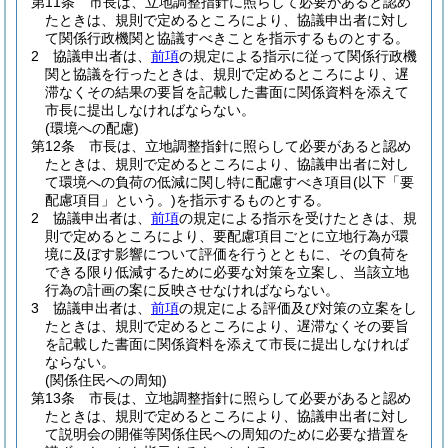
第11条
市長は、立地調整指針に照らして必要があると認め
たときは、規則で定めるところにより、協議申出者に対し
て関係行政機関と協議すべきことを指示するものとする。
2
協議申出者は、
前項
の規定による指示に従って関係行政機
関と協議を行ったときは、規則で定めるところにより、遅
滞なくその結果の要旨を記載した書面に関係資料を添えて
市長に提出しなければならない。
(環境への配慮)
第12条
市長は、立地調整指針に照らして必要があると認め
たときは、規則で定めるところにより、協議申出者に対し
て環境への負荷の低減に関し特に配慮すべき項目
(以下「要
配慮項目」という。)
を指示するものとする。
2
協議申出者は、
前項
の規定による指示を受けたときは、規
則で定めるところにより、要配慮項目ごとに立地行為が環
境に及ぼす影響について評価を行うとともに、その負荷を
できる限り低減するために必要な対策を立案し、当該立地
行為の計画の案に反映させなければならない。
3
協議申出者は、
前項
の規定による評価及び対策の立案をし
たときは、規則で定めるところにより、遅滞なくその要旨
を記載した書面に関係資料を添えて市長に提出しなければ
ならない。
(関係住民への周知)
第13条
市長は、立地調整指針に照らして必要があると認め
たときは、規則で定めるところにより、協議申出者に対し
て説明会の開催等関係住民への周知のために必要な措置を