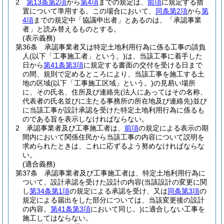
2
第13条第2項
から
第4項
までの規定は、
前項
に規定する措
置について準用する。
この場合において、
同条第2項
から
第
4項
までの規定中「協議申出者」とあるのは、「承認事業
者」と読み替えるものとする。
(表示義務)
第36条
承認事業者又は特定土地利用行為に係る工事の請負
人
(以下「工事施工者」という。)
は、当該工事に着手した
日から
第41条第3項
に規定する書面の交付を受ける日まで
の間、規則で定めるところにより、当該工事を施工する土
地の区域
(以下「工事施工区域」という。)
の見易い場所
に、その氏名、住所及び連絡先
(法人にあってはその名称、
代表者の氏名並びに主たる事務所の所在地及び連絡先)
並び
に当該工事が設計承認を受けた特定土地利用行為に係るも
のである旨を表示しなければならない。
2
承認事業者及び工事施工者は、
前項
の規定による表示の期
間内において関係住民から当該工事の内容について説明を
求められたときは、これに応ずるよう努めなければならな
い。
(適合義務)
第37条
承認事業者及び工事施工者は、特定土地利用行為に
ついて、設計承認を受けた設計の内容
(当該設計の変更に関
し
第34条第1項
の規定による承認を受け、又は
同条第3項
の
規定による届出をした部分については、当該変更後の設計
の内容。
第41条第3項
において同じ。)
に適合しない工事を
施工してはならない。