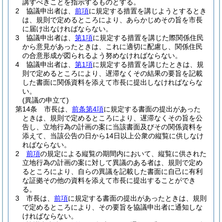
講ずべきことを指示するものとする。
2
協議申出者は、
前項
に規定する措置を講じようとするとき
は、規則で定めるところにより、あらかじめその旨を市長
に届け出なければならない。
3
協議申出者は、
第1項
に規定する措置を講じた際関係住民
から意見があったときは、これに適切に配慮し、関係住民
の合意形成が図られるよう努めなければならない。
4
協議申出者は、
第1項
に規定する措置を講じたときは、規
則で定めるところにより、遅滞なくその結果の要旨を記載
した書面に関係資料を添えて市長に提出しなければならな
い。
(異議の申立て)
第14条
市長は、
前条第4項
に規定する書面の提出があった
ときは、規則で定めるところにより、遅滞なくその旨を公
告し、立地行為の計画の案に当該書面及びその関係資料を
添えて、当該公告の日から14日以上公衆の縦覧に供しなけ
ればならない。
2
前項
の規定による縦覧の期間内において、縦覧に供された
立地行為の計画の案に対して異議のある者は、規則で定め
るところにより、自らの異議を記載した書面に自己に有利
な証拠その他の資料を添えて市長に提出することができ
る。
3
市長は、
前項
に規定する書面の提出があったときは、規則
で定めるところにより、その要旨を協議申出者に通知しな
ければならない。