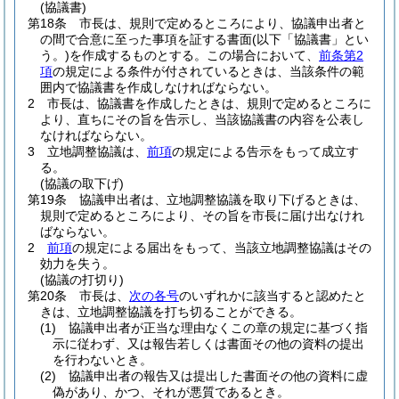
(協議書)
第18条
市長は、規則で定めるところにより、協議申出者と
の間で合意に至った事項を証する書面
(以下「協議書」とい
う。)
を作成するものとする。
この場合において、
前条第2
項
の規定による条件が付されているときは、当該条件の範
囲内で協議書を作成しなければならない。
2
市長は、協議書を作成したときは、規則で定めるところに
より、直ちにその旨を告示し、当該協議書の内容を公表し
なければならない。
3
立地調整協議は、
前項
の規定による告示をもって成立す
る。
(協議の取下げ)
第19条
協議申出者は、立地調整協議を取り下げるときは、
規則で定めるところにより、その旨を市長に届け出なけれ
ばならない。
2
前項
の規定による届出をもって、当該立地調整協議はその
効力を失う。
(協議の打切り)
第20条
市長は、
次の各号
のいずれかに該当すると認めたと
きは、立地調整協議を打ち切ることができる。
(1)
協議申出者が正当な理由なくこの章の規定に基づく指
示に従わず、又は報告若しくは書面その他の資料の提出
を行わないとき。
(2)
協議申出者の報告又は提出した書面その他の資料に虚
偽があり、かつ、それが悪質であるとき。