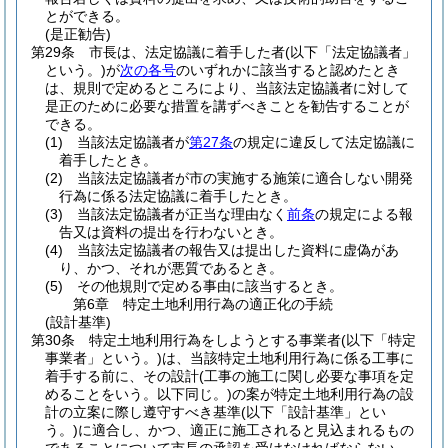
とができる。
(是正勧告)
第29条
市長は、法定協議に着手した者
(以下「法定協議者」
という。)
が
次の各号
のいずれかに該当すると認めたとき
は、規則で定めるところにより、当該法定協議者に対して
是正のために必要な措置を講ずべきことを勧告することが
できる。
(1)
当該法定協議者が
第27条
の規定に違反して法定協議に
着手したとき。
(2)
当該法定協議者が市の実施する施策に適合しない開発
行為に係る法定協議に着手したとき。
(3)
当該法定協議者が正当な理由なく
前条
の規定による報
告又は資料の提出を行わないとき。
(4)
当該法定協議者の報告又は提出した資料に虚偽があ
り、かつ、それが悪質であるとき。
(5)
その他規則で定める事由に該当するとき。
第6章
特定土地利用行為の適正化の手続
(設計基準)
第30条
特定土地利用行為をしようとする事業者
(以下「特定
事業者」という。)
は、当該特定土地利用行為に係る工事に
着手する前に、その設計
(工事の施工に関し必要な事項を定
めることをいう。以下同じ。)
の案が特定土地利用行為の設
計の立案に際し遵守すべき基準
(以下「設計基準」とい
う。)
に適合し、かつ、適正に施工されると見込まれるもの