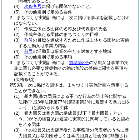
関与があること。
(4)
次条各号
に掲げる団体でないこと。
(5)
その他規則で定める要件
2
まちづくり実施計画には、次に掲げる事項を記載しなけれ
ばならない。
(1)
作成主体たる団体の名称及び代表者の氏名
(2)
作成主体たる団体のまちづくりの目標
(3)
前号
の目標を達成するために作成主体たる団体の実施
する活動又は事業の内容
(4)
前号
の活動又は事業の主たる対象とする地域
(5)
その他規則で定める事項
3
まちづくり実施計画には、
前項第3号
の活動又は事業の実
施に関し必要な建築物その他の施設の整備に関する事項を
記載することができる。
(欠格条項)
第53条
次に掲げる団体は、まちづくり実施計画を策定する
ことができない。
(1)
暴力団
(暴力団員による不当な行為の防止等に関する
法律
(平成3年法律第77号)
第2条第2号に規定する暴力団を
いう。)
と認められる団体
(2)
暴力団又は暴力団の構成員
(以下「暴力団員」とい
う。)
がその経営又は運営に実質的に関与していると認め
られる団体
(3)
その役員又は支店等従たる事務所の代表者のうちに暴
力団員又は暴力団若しくは暴力団員と社会的に非難され