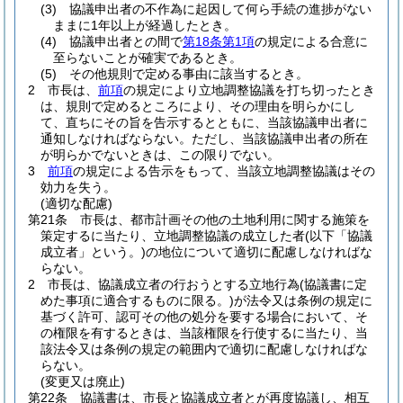
(3)
協議申出者の不作為に起因して何ら手続の進捗がない
ままに1年以上が経過したとき。
(4)
協議申出者との間で
第18条第1項
の規定による合意に
至らないことが確実であるとき。
(5)
その他規則で定める事由に該当するとき。
2
市長は、
前項
の規定により立地調整協議を打ち切ったとき
は、規則で定めるところにより、その理由を明らかにし
て、直ちにその旨を告示するとともに、当該協議申出者に
通知しなければならない。
ただし、当該協議申出者の所在
が明らかでないときは、この限りでない。
3
前項
の規定による告示をもって、当該立地調整協議はその
効力を失う。
(適切な配慮)
第21条
市長は、都市計画その他の土地利用に関する施策を
策定するに当たり、立地調整協議の成立した者
(以下「協議
成立者」という。)
の地位について適切に配慮しなければな
らない。
2
市長は、協議成立者の行おうとする立地行為
(協議書に定
めた事項に適合するものに限る。)
が法令又は条例の規定に
基づく許可、認可その他の処分を要する場合において、そ
の権限を有するときは、当該権限を行使するに当たり、当
該法令又は条例の規定の範囲内で適切に配慮しなければな
らない。
(変更又は廃止)
第22条
協議書は、市長と協議成立者とが再度協議し、相互