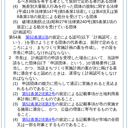
るべき関係を有する者として規則で定める者のある団体
(4)
無差別大量殺人行為を行った団体の規制に関する法律
(平成11年法律第147号)
第5条第1項若しくは第4項又は第
8条第1項の規定による処分を受けている団体
(5)
破壊活動防止法
(昭和27年法律第240号)
第5条第1項の
規定による処分を受けている団体
(計画認可)
第54条
第52条第1項
の規定による認可
(以下「計画認可」と
いう。)
を受けようとする団体の代表者は、規則で定めると
ころにより、まちづくり実施計画の案を作成し、その旨を
市長に申請しなければならない。
2
市長は、計画認可の申請を受理した場合において、当該申
請をした団体
(以下「申請団体」という。)
が資格要件に該
当し、かつ、当該まちづくり実施計画の案が次に掲げる基
準に適合すると認めたときは、遅滞なく計画認可をしなけ
ればならない。
(1)
申請団体の能力に照らして適正に実施されると見込ま
れるものであること。
(2)
第52条第2項第2号
の規定による記載事項が土地利用基
本計画に即したものであること。
(3)
第52条第2項第3号
の規定による記載事項が市の実施す
る施策に適合し、かつ、公益の増進に寄与するものであ
ること。
(4)
第52条第2項第4号
の規定による記載事項が市域の全部
又は一部を対象とするものであること。