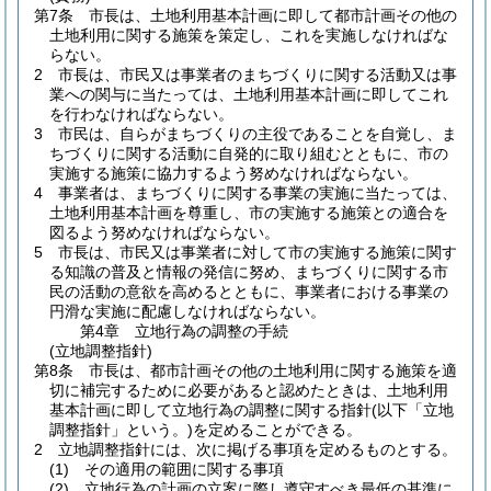
第7条
市長は、土地利用基本計画に即して都市計画その他の
土地利用に関する施策を策定し、これを実施しなければな
らない。
2
市長は、市民又は事業者のまちづくりに関する活動又は事
業への関与に当たっては、土地利用基本計画に即してこれ
を行わなければならない。
3
市民は、自らがまちづくりの主役であることを自覚し、ま
ちづくりに関する活動に自発的に取り組むとともに、市の
実施する施策に協力するよう努めなければならない。
4
事業者は、まちづくりに関する事業の実施に当たっては、
土地利用基本計画を尊重し、市の実施する施策との適合を
図るよう努めなければならない。
5
市長は、市民又は事業者に対して市の実施する施策に関す
る知識の普及と情報の発信に努め、まちづくりに関する市
民の活動の意欲を高めるとともに、事業者における事業の
円滑な実施に配慮しなければならない。
第4章
立地行為の調整の手続
(立地調整指針)
第8条
市長は、都市計画その他の土地利用に関する施策を適
切に補完するために必要があると認めたときは、土地利用
基本計画に即して立地行為の調整に関する指針
(以下「立地
調整指針」という。)
を定めることができる。
2
立地調整指針には、次に掲げる事項を定めるものとする。
(1)
その適用の範囲に関する事項
(2)
立地行為の計画の立案に際し遵守すべき最低の基準に