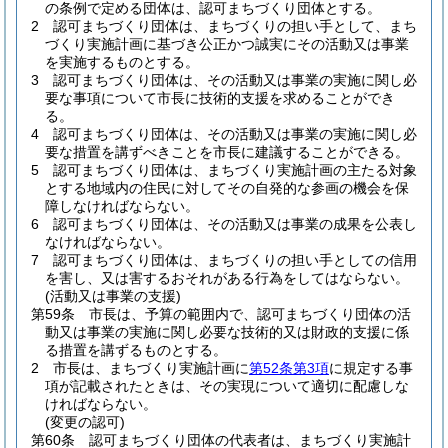
の条例で定める団体は、認可まちづくり団体とする。
2
認可まちづくり団体は、まちづくりの担い手として、まち
づくり実施計画に基づき公正かつ誠実にその活動又は事業
を実施するものとする。
3
認可まちづくり団体は、その活動又は事業の実施に関し必
要な事項について市長に技術的支援を求めることができ
る。
4
認可まちづくり団体は、その活動又は事業の実施に関し必
要な措置を講ずべきことを市長に建議することができる。
5
認可まちづくり団体は、まちづくり実施計画の主たる対象
とする地域内の住民に対してその自発的な参画の機会を保
障しなければならない。
6
認可まちづくり団体は、その活動又は事業の成果を公表し
なければならない。
7
認可まちづくり団体は、まちづくりの担い手としての信用
を害し、又は害するおそれがある行為をしてはならない。
(活動又は事業の支援)
第59条
市長は、予算の範囲内で、認可まちづくり団体の活
動又は事業の実施に関し必要な技術的又は財政的支援に係
る措置を講ずるものとする。
2
市長は、まちづくり実施計画に
第52条第3項
に規定する事
項が記載されたときは、その実現について適切に配慮しな
ければならない。
(変更の認可)
第60条
認可まちづくり団体の代表者は、まちづくり実施計