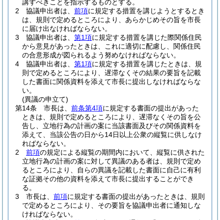
講ずべきことを指示するものとする。
2
協議申出者は、
前項
に規定する措置を講じようとするとき
は、規則で定めるところにより、あらかじめその旨を市長
に届け出なければならない。
3
協議申出者は、
第1項
に規定する措置を講じた際関係住民
から意見があったときは、これに適切に配慮し、関係住民
の合意形成が図られるよう努めなければならない。
4
協議申出者は、
第1項
に規定する措置を講じたときは、規
則で定めるところにより、遅滞なくその結果の要旨を記載
した書面に関係資料を添えて市長に提出しなければならな
い。
(異議の申立て)
第14条
市長は、
前条第4項
に規定する書面の提出があった
ときは、規則で定めるところにより、遅滞なくその旨を公
告し、立地行為の計画の案に当該書面及びその関係資料を
添えて、当該公告の日から14日以上公衆の縦覧に供しなけ
ればならない。
2
前項
の規定による縦覧の期間内において、縦覧に供された
立地行為の計画の案に対して異議のある者は、規則で定め
るところにより、自らの異議を記載した書面に自己に有利
な証拠その他の資料を添えて市長に提出することができ
る。
3
市長は、
前項
に規定する書面の提出があったときは、規則
で定めるところにより、その要旨を協議申出者に通知しな
ければならない。