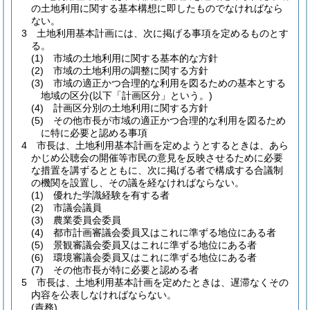
の土地利用に関する基本構想に即したものでなければなら
ない。
3
土地利用基本計画には、次に掲げる事項を定めるものとす
る。
(1)
市域の土地利用に関する基本的な方針
(2)
市域の土地利用の調整に関する方針
(3)
市域の適正かつ合理的な利用を図るための基本とする
地域の区分
(以下「計画区分」という。)
(4)
計画区分別の土地利用に関する方針
(5)
その他市長が市域の適正かつ合理的な利用を図るため
に特に必要と認める事項
4
市長は、土地利用基本計画を定めようとするときは、あら
かじめ公聴会の開催等市民の意見を反映させるために必要
な措置を講ずるとともに、次に掲げる者で構成する合議制
の機関を設置し、その議を経なければならない。
(1)
優れた学識経験を有する者
(2)
市議会議員
(3)
農業委員会委員
(4)
都市計画審議会委員又はこれに準ずる地位にある者
(5)
景観審議会委員又はこれに準ずる地位にある者
(6)
環境審議会委員又はこれに準ずる地位にある者
(7)
その他市長が特に必要と認める者
5
市長は、土地利用基本計画を定めたときは、遅滞なくその
内容を公表しなければならない。
(責務)