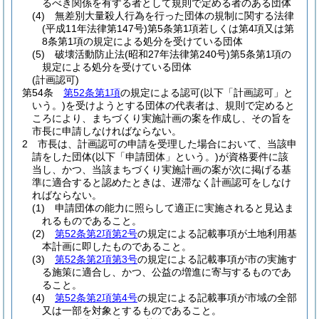
るべき関係を有する者として規則で定める者のある団体
(4)
無差別大量殺人行為を行った団体の規制に関する法律
(平成11年法律第147号)
第5条第1項若しくは第4項又は第
8条第1項の規定による処分を受けている団体
(5)
破壊活動防止法
(昭和27年法律第240号)
第5条第1項の
規定による処分を受けている団体
(計画認可)
第54条
第52条第1項
の規定による認可
(以下「計画認可」と
いう。)
を受けようとする団体の代表者は、規則で定めると
ころにより、まちづくり実施計画の案を作成し、その旨を
市長に申請しなければならない。
2
市長は、計画認可の申請を受理した場合において、当該申
請をした団体
(以下「申請団体」という。)
が資格要件に該
当し、かつ、当該まちづくり実施計画の案が次に掲げる基
準に適合すると認めたときは、遅滞なく計画認可をしなけ
ればならない。
(1)
申請団体の能力に照らして適正に実施されると見込ま
れるものであること。
(2)
第52条第2項第2号
の規定による記載事項が土地利用基
本計画に即したものであること。
(3)
第52条第2項第3号
の規定による記載事項が市の実施す
る施策に適合し、かつ、公益の増進に寄与するものであ
ること。
(4)
第52条第2項第4号
の規定による記載事項が市域の全部
又は一部を対象とするものであること。