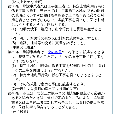
(防災上必要な措置)
第38条
承認事業者又は工事施工者は、特定土地利用行為に
係る工事の施工に当たっては、工事施工区域及びその周辺
の地域において次に掲げる事態を防止するために必要な対
策を講じなければならない。
当該工事を廃止し、又は中断
しようとするときも、同様とする。
(1)
地盤の沈下、崖崩れ、出水等による災害を生ずるこ
と。
(2)
河川、水路等の利水又は排水に支障を及ぼすこと。
(3)
道路、通路等の交通に支障を及ぼすこと。
(中断又は廃止)
第39条
承認事業者は、
次の各号
のいずれかに該当するとき
は、規則で定めるところにより、その旨を市長に届け出な
ければならない。
(1)
特定土地利用行為に係る工事を60日以上中断し、又は
その工事を再開しようとするとき。
(2)
特定土地利用行為に係る工事を廃止しようとすると
き。
(3)
その他規則で定める事由に該当するとき。
(報告若しくは資料の提出又は技術的助言)
第40条
市長は、防災上の観点その他技術的観点から必要が
あると認めたときは、規則で定めるところにより、承認事
業者又は工事施工者に対して報告若しくは資料の提出を求
め、又は技術的助言をすることができる。
(完了検査)