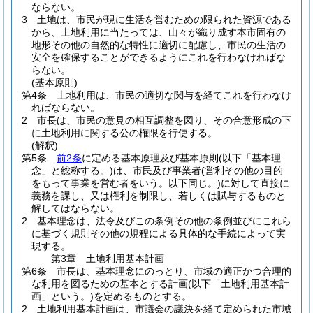
ならない。
3
土地は、市民が現に生活を営むための限られた資源である
から、土地利用に当たっては、山々が織り成す本市固有の
地形その他の自然的な特性に適切に配慮し、市民の生活の
安全を確保することができるようにこれを行わなければな
らない。
(基本原則)
第4条
土地利用は、市民の適切な関与を経てこれを行わなけ
ればならない。
2
市長は、市民の意見の相互調整を図り、その合意形成の下
に土地利用に関する公の権限を行使する。
(解釈)
第5条
前2条
に定める基本原理及び基本原則
(以下「基本理
念」と総称する。)
は、市民及び事業者
(営利その他の目的
をもって事業を営む者をいう。以下同じ。)
に対して直接に
義務を課し、又は権利を制限し、若しくは賦与するものと
解してはならない。
2
基本理念は、法令及びこの条例その他の条例並びにこれら
に基づく規則その他の規程による具体的な手続によって実
現する。
第3章
土地利用基本計画
第6条
市長は、基本理念にのっとり、市域の適正かつ合理的
な利用を図るための基本とする計画
(以下「土地利用基本計
画」という。)
を定めるものとする。
2
土地利用基本計画は、市議会の議決を経て定められた市域