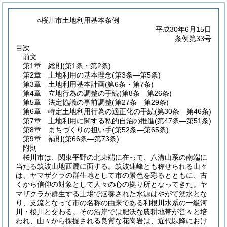
○桜川市土地利用基本条例
平成30年6月15日
条例第33号
目次
前文
第1章
総則
(第1条・第2条)
第2章
土地利用の基本理念
(第3条―第5条)
第3章
土地利用基本計画
(第6条・第7条)
第4章
立地行為の調整の手続
(第8条―第26条)
第5章
法定協議の事前調整
(第27条―第29条)
第6章
特定土地利用行為の適正化の手続
(第30条―第46条)
第7章
土地利用に関する私的自治の推進
(第47条―第51条)
第8章
まちづくりの担い手
(第52条―第65条)
第9章
補則
(第66条―第73条)
附則
桜川市は、関東平野の北東端に在って、八溝山系の南端に
当たる筑波山地西麓に面する。筑波連峰とも称せられる山々
は、ヤマザクラの群生地として市の景色を彩るとともに、古
くから信仰の対象として人々の心の拠り所となってきた。ヤ
マザクラが群生する土壌で涵養された水源はやがて湧水とな
り、支流となって市の名称の由来である利根川水系の一級河
川・桜川と交わる。その沿岸では肥沃な農耕地帯が営々と培
われ、山々から採掘される良質な花崗岩は、近代以降におけ