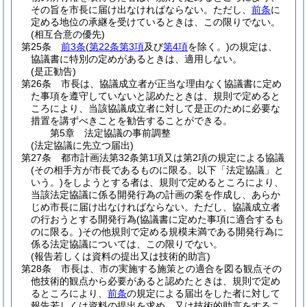
その旨を市長に届け出なければならない。
ただし、
前条
に
定める地位の承継を受けているときは、この限りでない。
(相互合意の優先)
第25条
前3条
(
第22条第3項
及び
第4項
を除く。)
の規定は、
協議書に特別の定めがあるときは、適用しない。
(是正勧告)
第26条
市長は、協議成立者が正当な理由なく協議書に定め
た事項を遵守していないと認めたときは、規則で定めると
ころにより、当該協議成立者に対して是正のために必要な
措置を講ずべきことを勧告することができる。
第5章
法定協議の事前調整
(法定協議に先立つ届出)
第27条
都市計画法第32条第1項又は第2項の規定による協議
(その相手方が市長であるものに限る。以下「法定協議」と
いう。)
をしようとする者は、規則で定めるところにより、
当該法定協議に係る開発行為の計画の案を作成し、あらか
じめ市長に届け出なければならない。
ただし、協議成立者
の行おうとする開発行為
(協議書に定めた事項に適合するも
のに限る。)
その他規則で定める規模未満である開発行為に
係る法定協議については、この限りでない。
(報告若しくは資料の提出又は技術的助言)
第28条
市長は、市の実施する施策との適合を図る観点その
他技術的観点から必要があると認めたときは、規則で定め
るところにより、
前条
の規定による届出をした者に対して
報告若しくは資料の提出を求め、又は技術的助言をするこ