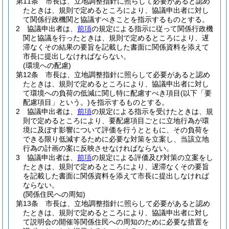
第11条
市長は、立地調整指針に照らして必要があると認め
たときは、規則で定めるところにより、協議申出者に対し
て関係行政機関と協議すべきことを指示するものとする。
2
協議申出者は、
前項
の規定による指示に従って関係行政機
関と協議を行ったときは、規則で定めるところにより、遅
滞なくその結果の要旨を記載した書面に関係資料を添えて
市長に提出しなければならない。
(環境への配慮)
第12条
市長は、立地調整指針に照らして必要があると認め
たときは、規則で定めるところにより、協議申出者に対し
て環境への負荷の低減に関し特に配慮すべき項目
(以下「要
配慮項目」という。)
を指示するものとする。
2
協議申出者は、
前項
の規定による指示を受けたときは、規
則で定めるところにより、要配慮項目ごとに立地行為が環
境に及ぼす影響について評価を行うとともに、その負荷を
できる限り低減するために必要な対策を立案し、当該立地
行為の計画の案に反映させなければならない。
3
協議申出者は、
前項
の規定による評価及び対策の立案をし
たときは、規則で定めるところにより、遅滞なくその要旨
を記載した書面に関係資料を添えて市長に提出しなければ
ならない。
(関係住民への周知)
第13条
市長は、立地調整指針に照らして必要があると認め
たときは、規則で定めるところにより、協議申出者に対し
て説明会の開催等関係住民への周知のために必要な措置を