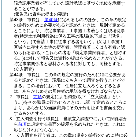
該承認事業者が有していた設計承認に基づく地位を承継す
ることができる。
(報告又は資料の提出の要請)
第43条
市長は、
第40条
に定めるもののほか、この章の規定
の施行のために必要があると認めたときは、規則で定める
ところにより、特定事業者、工事施工者若しくは現場従事
者
(特定土地利用行為に係る工事の現場
(以下単に「現場」
という。)
で当該工事に従事する者をいう。)
又は工事施工
区域内に存する土地の所有者、管理者若しくは占有者と認
められる者
(以下これらの者を「特定事業関係者」と総称す
る。)
に対して報告又は資料の提出を求めることができる。
特定事業関係者と思料される者に対しても、同様とする。
(立入調査)
第44条
市長は、この章の規定の施行のために特に必要があ
ると認めたときは、現場に立ち入って調査を行うことがで
きる。
この場合において、住居に立ち入ろうとするとき
は、あらかじめその居住者の承諾を得なければならない。
2
市長は、
前項
の規定による調査
(以下「立入調査」とい
う。)
をその職員に行わせるときは、規則で定めるところに
より、あらかじめ当該職員にその身分を証する書面を交付
するものとする。
3
立入調査を行う職員は、当該立入調査中において関係者か
ら
前項
に規定する書面の提示を求められたときは、これに
応じなければならない。
4
立入調査を行う者は、この章の規定の施行のために特に必