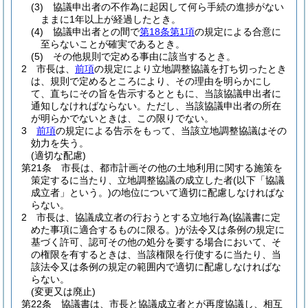
(3)
協議申出者の不作為に起因して何ら手続の進捗がない
ままに1年以上が経過したとき。
(4)
協議申出者との間で
第18条第1項
の規定による合意に
至らないことが確実であるとき。
(5)
その他規則で定める事由に該当するとき。
2
市長は、
前項
の規定により立地調整協議を打ち切ったとき
は、規則で定めるところにより、その理由を明らかにし
て、直ちにその旨を告示するとともに、当該協議申出者に
通知しなければならない。
ただし、当該協議申出者の所在
が明らかでないときは、この限りでない。
3
前項
の規定による告示をもって、当該立地調整協議はその
効力を失う。
(適切な配慮)
第21条
市長は、都市計画その他の土地利用に関する施策を
策定するに当たり、立地調整協議の成立した者
(以下「協議
成立者」という。)
の地位について適切に配慮しなければな
らない。
2
市長は、協議成立者の行おうとする立地行為
(協議書に定
めた事項に適合するものに限る。)
が法令又は条例の規定に
基づく許可、認可その他の処分を要する場合において、そ
の権限を有するときは、当該権限を行使するに当たり、当
該法令又は条例の規定の範囲内で適切に配慮しなければな
らない。
(変更又は廃止)
第22条
協議書は、市長と協議成立者とが再度協議し、相互