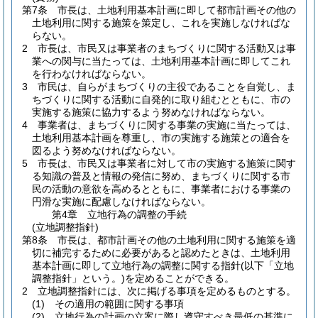
第7条
市長は、土地利用基本計画に即して都市計画その他の
土地利用に関する施策を策定し、これを実施しなければな
らない。
2
市長は、市民又は事業者のまちづくりに関する活動又は事
業への関与に当たっては、土地利用基本計画に即してこれ
を行わなければならない。
3
市民は、自らがまちづくりの主役であることを自覚し、ま
ちづくりに関する活動に自発的に取り組むとともに、市の
実施する施策に協力するよう努めなければならない。
4
事業者は、まちづくりに関する事業の実施に当たっては、
土地利用基本計画を尊重し、市の実施する施策との適合を
図るよう努めなければならない。
5
市長は、市民又は事業者に対して市の実施する施策に関す
る知識の普及と情報の発信に努め、まちづくりに関する市
民の活動の意欲を高めるとともに、事業者における事業の
円滑な実施に配慮しなければならない。
第4章
立地行為の調整の手続
(立地調整指針)
第8条
市長は、都市計画その他の土地利用に関する施策を適
切に補完するために必要があると認めたときは、土地利用
基本計画に即して立地行為の調整に関する指針
(以下「立地
調整指針」という。)
を定めることができる。
2
立地調整指針には、次に掲げる事項を定めるものとする。
(1)
その適用の範囲に関する事項
(2)
立地行為の計画の立案に際し遵守すべき最低の基準に