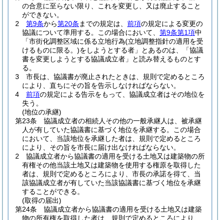
の合意に至らない限り、これを変更し、又は廃止すること
ができない。
2
第9条
から
第20条
までの規定は、
前項
の規定による変更の
協議について準用する。
この場合において、
第9条第1項
中
「市街化調整区域に係る立地行為
(立地調整指針の適用を受
けるものに限る。)
をしようとする者」とあるのは、「協議
書を変更しようとする協議成立者」と読み替えるものとす
る。
3
市長は、協議書が廃止されたときは、規則で定めるところ
により、直ちにその旨を告示しなければならない。
4
前項
の規定による告示をもって、協議成立者はその地位を
失う。
(地位の承継)
第23条
協議成立者の相続人その他の一般承継人は、被承継
人が有していた協議書に基づく地位を承継する。
この場合
において、当該地位を承継した者は、規則で定めるところ
により、その旨を市長に届け出なければならない。
2
協議成立者から協議書の適用を受ける土地又は建築物の所
有権その他当該土地又は建築物を使用する権原を取得した
者は、規則で定めるところにより、市長の承諾を得て、当
該協議成立者が有していた当該協議書に基づく地位を承継
することができる。
(取得の届出)
第24条
協議成立者から協議書の適用を受ける土地又は建築
物の所有権を取得した者は、規則で定めるところにより、