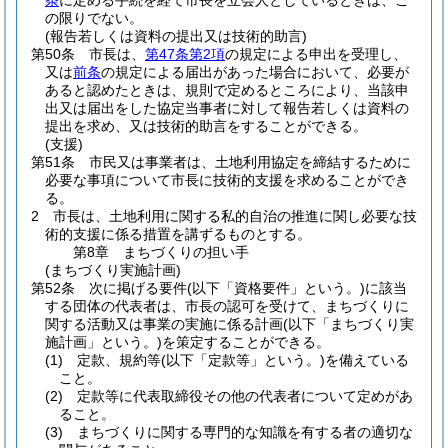
条
に定める手続を経て市長を立会人としているときは、こ
の限りでない。
(報告若しくは資料の提出又は技術的助言)
第50条
市長は、
第47条第2項
の規定による申出を受理し、
又は
前条
の規定による届出があった場合において、必要が
あると認めたときは、規則で定めるところにより、当該申
出又は届出をした協定当事者に対して報告若しくは資料の
提出を求め、又は技術的助言をすることができる。
(支援)
第51条
市民又は事業者は、土地利用協定を締結するために
必要な事項について市長に技術的支援を求めることができ
る。
2
市長は、土地利用に関する私的自治の推進に関し必要な技
術的支援に係る措置を講ずるものとする。
第8章
まちづくりの担い手
(まちづくり実施計画)
第52条
次に掲げる要件
(以下「資格要件」という。)
に該当
する団体の代表者は、市長の認可を受けて、まちづくりに
関する活動又は事業の実施に係る計画
(以下「まちづくり実
施計画」という。)
を策定することができる。
(1)
定款、規約等
(以下「定款等」という。)
を備えている
こと。
(2)
定款等に代表取締役その他の代表者について定めがあ
ること。
(3)
まちづくりに関する専門的な知識を有する者の適切な