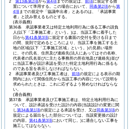
2
第13条第2項
から
第4項
までの規定は、
前項
に規定する措
置について準用する。
この場合において、
同条第2項
から
第
4項
までの規定中「協議申出者」とあるのは、「承認事業
者」と読み替えるものとする。
(表示義務)
第36条
承認事業者又は特定土地利用行為に係る工事の請負
人
(以下「工事施工者」という。)
は、当該工事に着手した
日から
第41条第3項
に規定する書面の交付を受ける日まで
の間、規則で定めるところにより、当該工事を施工する土
地の区域
(以下「工事施工区域」という。)
の見易い場所
に、その氏名、住所及び連絡先
(法人にあってはその名称、
代表者の氏名並びに主たる事務所の所在地及び連絡先)
並び
に当該工事が設計承認を受けた特定土地利用行為に係るも
のである旨を表示しなければならない。
2
承認事業者及び工事施工者は、
前項
の規定による表示の期
間内において関係住民から当該工事の内容について説明を
求められたときは、これに応ずるよう努めなければならな
い。
(適合義務)
第37条
承認事業者及び工事施工者は、特定土地利用行為に
ついて、設計承認を受けた設計の内容
(当該設計の変更に関
し
第34条第1項
の規定による承認を受け、又は
同条第3項
の
規定による届出をした部分については、当該変更後の設計
の内容。
第41条第3項
において同じ。)
に適合しない工事を
施工してはならない。