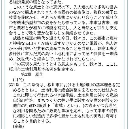
る経済発展の礎となってきた。
このような風土とその恵沢の下、先人達の紡ぐ多彩な営み
のなかで醸成されてきた本市固有の都市像は、複数の種子に
枝葉を芽吹かせ、それらが密接にかかわり合うことで成り立
つ有機連携型都市の姿をかたち作っている。本市は古来、都
市と農村とが相互に機能を補完し、人と自然とが共生し支え
合うことで稔り豊かな暮らしを持続させてきた。
成熟と縮退の時代を迎えた今日、我々は、この都市と農村
と神秘なる山々とが織り成すかけがえのない風景が、先人達
から受け継いだ共有の資産であることを自覚し、創意工夫と
多様性に富んだ質の高い土地利用によってその価値を一層高
め、次世代へと継承していかなければならない。
その実現を果たそうとする意志をもって、我々は、ここに
桜川市土地利用基本条例を制定する。
第1章
総則
(目的)
第1条
この条例は、桜川市における土地利用の基本理念を定
めるとともに、土地利用の総合調整を図るための仕組みと
これに即して行われるべき諸手続、土地利用に関する私的
自治の推進、まちづくりの担い手に関する制度の創設その
他市の行政区域
(以下「市域」という。)
の適正かつ合理的
な利用を図るために必要な事項を定め、もって本市の特性
に相応しい創造的で多様性豊かな土地利用の実現に寄与す
ることを目的とする。
(定義)