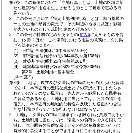
第2条
この条例において「立地行為」とは、土地の区域に新
たな建築物の用途を生じさせるものとして規則で定める行
為をいう。
2
この条例において「特定土地利用行為」とは、相当規模の
一団の土地の形質の変更で、その周辺の地域に及ぼす影響
が大きいものとして規則で定める行為をいう。
3
この条例に特別の定めがあるもの
(
前2項
に定めるものを含
む。)
を除くほか、この条例における用語の意義は、次に掲
げる法令の例による。
(1)
都市計画法
(昭和43年法律第100号)
(2)
都市計画法施行令
(昭和44年政令第158号)
(3)
建築基準法
(昭和25年法律第201号)
(4)
建築基準法施行令
(昭和25年政令第338号)
第2章
土地利用の基本理念
(基本原理)
第3条
土地は、現在及び次世代の市民のための限られた資源
であり、本市固有の豊穣な風土とその恵沢の下にもたらさ
れたかけがえのない風景は、先人達から継承した市民共有
の資産であるから、土地利用に当たっては、公共の福祉を
優先し、本市固有の地域的な特性を反映した適正かつ合理
的な計画に従ってこれを行わなければならない。
2
土地は、次世代の市民に継承すべき限られた資源であるか
ら、土地利用に当たっては、環境への負荷をできる限り低
減し、本市固有の豊穣な風土とその恵沢を将来にわたって
持続的に享受することができるようにこれを行わなければ