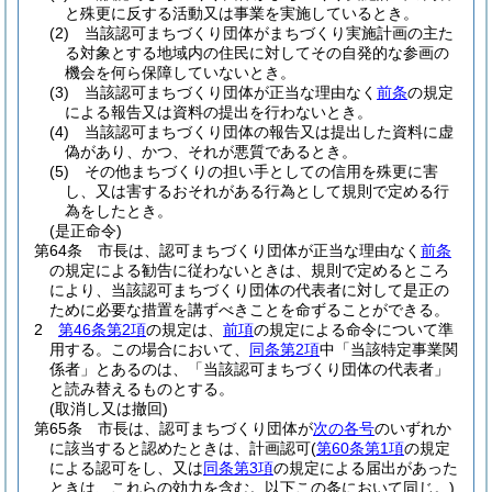
と殊更に反する活動又は事業を実施しているとき。
(2)
当該認可まちづくり団体がまちづくり実施計画の主た
る対象とする地域内の住民に対してその自発的な参画の
機会を何ら保障していないとき。
(3)
当該認可まちづくり団体が正当な理由なく
前条
の規定
による報告又は資料の提出を行わないとき。
(4)
当該認可まちづくり団体の報告又は提出した資料に虚
偽があり、かつ、それが悪質であるとき。
(5)
その他まちづくりの担い手としての信用を殊更に害
し、又は害するおそれがある行為として規則で定める行
為をしたとき。
(是正命令)
第64条
市長は、認可まちづくり団体が正当な理由なく
前条
の規定による勧告に従わないときは、規則で定めるところ
により、当該認可まちづくり団体の代表者に対して是正の
ために必要な措置を講ずべきことを命ずることができる。
2
第46条第2項
の規定は、
前項
の規定による命令について準
用する。
この場合において、
同条第2項
中「当該特定事業関
係者」とあるのは、「当該認可まちづくり団体の代表者」
と読み替えるものとする。
(取消し又は撤回)
第65条
市長は、認可まちづくり団体が
次の各号
のいずれか
に該当すると認めたときは、計画認可
(
第60条第1項
の規定
による認可をし、又は
同条第3項
の規定による届出があった
ときは、これらの効力を含む。以下この条において同じ。)