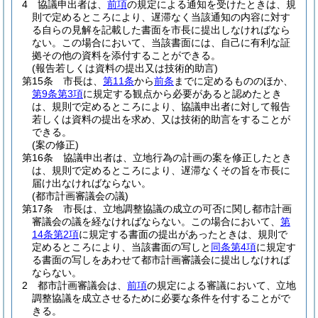
4
協議申出者は、
前項
の規定による通知を受けたときは、規
則で定めるところにより、遅滞なく当該通知の内容に対す
る自らの見解を記載した書面を市長に提出しなければなら
ない。
この場合において、当該書面には、自己に有利な証
拠その他の資料を添付することができる。
(報告若しくは資料の提出又は技術的助言)
第15条
市長は、
第11条
から
前条
までに定めるもののほか、
第9条第3項
に規定する観点から必要があると認めたとき
は、規則で定めるところにより、協議申出者に対して報告
若しくは資料の提出を求め、又は技術的助言をすることが
できる。
(案の修正)
第16条
協議申出者は、立地行為の計画の案を修正したとき
は、規則で定めるところにより、遅滞なくその旨を市長に
届け出なければならない。
(都市計画審議会の議)
第17条
市長は、立地調整協議の成立の可否に関し都市計画
審議会の議を経なければならない。
この場合において、
第
14条第2項
に規定する書面の提出があったときは、規則で
定めるところにより、当該書面の写しと
同条第4項
に規定す
る書面の写しをあわせて都市計画審議会に提出しなければ
ならない。
2
都市計画審議会は、
前項
の規定による審議において、立地
調整協議を成立させるために必要な条件を付することがで
きる。