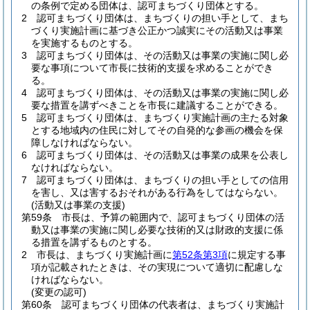
の条例で定める団体は、認可まちづくり団体とする。
2
認可まちづくり団体は、まちづくりの担い手として、まち
づくり実施計画に基づき公正かつ誠実にその活動又は事業
を実施するものとする。
3
認可まちづくり団体は、その活動又は事業の実施に関し必
要な事項について市長に技術的支援を求めることができ
る。
4
認可まちづくり団体は、その活動又は事業の実施に関し必
要な措置を講ずべきことを市長に建議することができる。
5
認可まちづくり団体は、まちづくり実施計画の主たる対象
とする地域内の住民に対してその自発的な参画の機会を保
障しなければならない。
6
認可まちづくり団体は、その活動又は事業の成果を公表し
なければならない。
7
認可まちづくり団体は、まちづくりの担い手としての信用
を害し、又は害するおそれがある行為をしてはならない。
(活動又は事業の支援)
第59条
市長は、予算の範囲内で、認可まちづくり団体の活
動又は事業の実施に関し必要な技術的又は財政的支援に係
る措置を講ずるものとする。
2
市長は、まちづくり実施計画に
第52条第3項
に規定する事
項が記載されたときは、その実現について適切に配慮しな
ければならない。
(変更の認可)
第60条
認可まちづくり団体の代表者は、まちづくり実施計