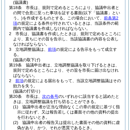
(協議書)
第18条
市長は、規則で定めるところにより、協議申出者と
の間で合意に至った事項を証する書面
(以下「協議書」とい
う。)
を作成するものとする。
この場合において、
前条第2
項
の規定による条件が付されているときは、当該条件の範
囲内で協議書を作成しなければならない。
2
市長は、協議書を作成したときは、規則で定めるところに
より、直ちにその旨を告示し、当該協議書の内容を公表し
なければならない。
3
立地調整協議は、
前項
の規定による告示をもって成立す
る。
(協議の取下げ)
第19条
協議申出者は、立地調整協議を取り下げるときは、
規則で定めるところにより、その旨を市長に届け出なけれ
ばならない。
2
前項
の規定による届出をもって、当該立地調整協議はその
効力を失う。
(協議の打切り)
第20条
市長は、
次の各号
のいずれかに該当すると認めたと
きは、立地調整協議を打ち切ることができる。
(1)
協議申出者が正当な理由なくこの章の規定に基づく指
示に従わず、又は報告若しくは書面その他の資料の提出
を行わないとき。
(2)
協議申出者の報告又は提出した書面その他の資料に虚
偽があり、かつ、それが悪質であるとき。