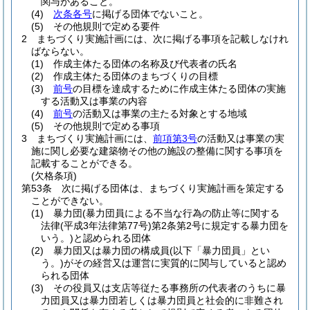
関与があること。
(4)
次条各号
に掲げる団体でないこと。
(5)
その他規則で定める要件
2
まちづくり実施計画には、次に掲げる事項を記載しなけれ
ばならない。
(1)
作成主体たる団体の名称及び代表者の氏名
(2)
作成主体たる団体のまちづくりの目標
(3)
前号
の目標を達成するために作成主体たる団体の実施
する活動又は事業の内容
(4)
前号
の活動又は事業の主たる対象とする地域
(5)
その他規則で定める事項
3
まちづくり実施計画には、
前項第3号
の活動又は事業の実
施に関し必要な建築物その他の施設の整備に関する事項を
記載することができる。
(欠格条項)
第53条
次に掲げる団体は、まちづくり実施計画を策定する
ことができない。
(1)
暴力団
(暴力団員による不当な行為の防止等に関する
法律
(平成3年法律第77号)
第2条第2号に規定する暴力団を
いう。)
と認められる団体
(2)
暴力団又は暴力団の構成員
(以下「暴力団員」とい
う。)
がその経営又は運営に実質的に関与していると認め
られる団体
(3)
その役員又は支店等従たる事務所の代表者のうちに暴
力団員又は暴力団若しくは暴力団員と社会的に非難され