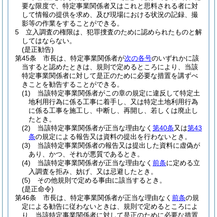
要な限度で、特定事業関係者又はこれと思料される者に対
して情報の提供を求め、及び現場における状況の記録、撮
影等の作業をすることができる。
5
立入調査の権限は、犯罪捜査のために認められたものと解
してはならない。
(是正勧告)
第45条
市長は、特定事業関係者が
次の各号
のいずれかに該
当すると認めたときは、規則で定めるところにより、当該
特定事業関係者に対して是正のために必要な措置を講ずべ
きことを勧告することができる。
(1)
当該特定事業関係者がこの章の規定に違反して特定土
地利用行為に係る工事に着手し、又は特定土地利用行為
に係る工事を施工し、中断し、再開し、若しくは廃止し
たとき。
(2)
当該特定事業関係者が正当な理由なく
第40条
又は
第43
条
の規定による報告又は資料の提出を行わないとき。
(3)
当該特定事業関係者の報告又は提出した資料に虚偽が
あり、かつ、それが悪質であるとき。
(4)
当該特定事業関係者が正当な理由なく
前条
に定める立
入調査を拒み、妨げ、又は忌避したとき。
(5)
その他規則で定める事由に該当するとき。
(是正命令)
第46条
市長は、特定事業関係者が正当な理由なく
前条
の規
定による勧告に従わないときは、規則で定めるところによ
り、当該特定事業関係者に対して是正のために必要な措置