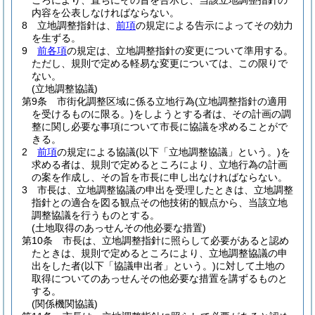
ころにより、直ちにその旨を告示し、当該立地調整指針の
内容を公表しなければならない。
8
立地調整指針は、
前項
の規定による告示によってその効力
を生ずる。
9
前各項
の規定は、立地調整指針の変更について準用する。
ただし、規則で定める軽易な変更については、この限りで
ない。
(立地調整協議)
第9条
市街化調整区域に係る立地行為
(立地調整指針の適用
を受けるものに限る。)
をしようとする者は、その計画の調
整に関し必要な事項について市長に協議を求めることがで
きる。
2
前項
の規定による協議
(以下「立地調整協議」という。)
を
求める者は、規則で定めるところにより、立地行為の計画
の案を作成し、その旨を市長に申し出なければならない。
3
市長は、立地調整協議の申出を受理したときは、立地調整
指針との適合を図る観点その他技術的観点から、当該立地
調整協議を行うものとする。
(土地取得のあっせんその他必要な措置)
第10条
市長は、立地調整指針に照らして必要があると認め
たときは、規則で定めるところにより、立地調整協議の申
出をした者
(以下「協議申出者」という。)
に対して土地の
取得についてのあっせんその他必要な措置を講ずるものと
する。
(関係機関協議)