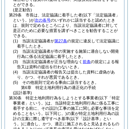
とができる。
(是正勧告)
第29条
市長は、法定協議に着手した者
(以下「法定協議者」
という。)
が
次の各号
のいずれかに該当すると認めたとき
は、規則で定めるところにより、当該法定協議者に対して
是正のために必要な措置を講ずべきことを勧告することが
できる。
(1)
当該法定協議者が
第27条
の規定に違反して法定協議に
着手したとき。
(2)
当該法定協議者が市の実施する施策に適合しない開発
行為に係る法定協議に着手したとき。
(3)
当該法定協議者が正当な理由なく
前条
の規定による報
告又は資料の提出を行わないとき。
(4)
当該法定協議者の報告又は提出した資料に虚偽があ
り、かつ、それが悪質であるとき。
(5)
その他規則で定める事由に該当するとき。
第6章
特定土地利用行為の適正化の手続
(設計基準)
第30条
特定土地利用行為をしようとする事業者
(以下「特定
事業者」という。)
は、当該特定土地利用行為に係る工事に
着手する前に、その設計
(工事の施工に関し必要な事項を定
めることをいう。以下同じ。)
の案が特定土地利用行為の設
計の立案に際し遵守すべき基準
(以下「設計基準」とい
う。)
に適合し、かつ、適正に施工されると見込まれるもの