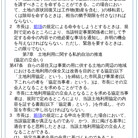
を講ずべきことを命ずることができる。
この場合におい
て、土地の原状回復又は工作物
(動産を含む。)
の移転若し
くは除却を命ずるときは、相当の猶予期限を付さなければ
ならない。
2
市長は、
前項
の規定による命令をしようとするときは、規
則で定めるところにより、当該特定事業関係者に対して予
定する命令の内容その他必要な事項を通知し、弁明の機会
を与えなければならない。
ただし、緊急を要するときは、
この限りでない。
第7章
土地利用に関する私的自治の推進
(協定の立会い)
第47条
自らの居住又は事業の用に供する土地の周辺の地域
における土地利用の保全又は改善を目的とする協定
(以下
「土地利用協定」という。)
を締結した市民及び事業者
(以
下これらの者を「協定当事者」という。)
は、市長にその立
会人となることを求めることができる。
2
市長に土地利用協定の立会人となることを求める協定当事
者は、規則で定めるところにより、当該土地利用協定の内
容を証する書面
(以下「協定書」という。)
を作成し、その
旨を市長に申し出なければならない。
3
市長は、
前項
の規定による申出を受理した場合において、
当該協定書が真正なものであり、かつ、次に掲げる基準に
適合すると思料したときは、当該土地利用協定の立会人と
なることができる。
(1)
協定当事者全員の合意に基づくものであること。