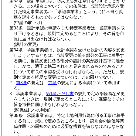
第32条
設計承認には、防災上必要な条件を付することがで
きる。
この場合において、その条件は、当該設計承認を受
けた特定事業者
(以下「承認事業者」という。)
に不当な義
務を課するものであってはならない。
(申請の取下げ)
第33条
設計承認の申請をした特定事業者は、当該申請を取
り下げるときは、規則で定めるところにより、その旨を市
長に届け出なければならない。
(設計の変更)
第34条
承認事業者は、設計承認を受けた設計の内容を変更
しようとするときは、当該変更に係る部分の工事に着手す
る前に、当該変更に係る部分の設計の案が設計基準に適合
し、かつ、適正に施工されると見込まれるものであること
について市長の承認を受けなければならない。
ただし、規
則で定める軽易な変更については、この限りでない。
2
前3条
の規定は、
前項
の規定による承認について準用す
る。
3
承認事業者は、
第1項ただし書
の規則で定める軽易な変更
をしたときは、規則で定めるところにより、遅滞なくその
旨を市長に届け出なければならない。
(関係住民への周知)
第35条
承認事業者は、特定土地利用行為に係る工事に着手
する前に、規則で定めるところにより、説明会の開催等関
係住民への周知のために必要な措置を講じなければならな
い。