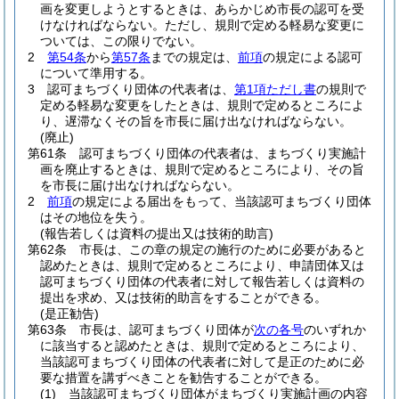
画を変更しようとするときは、あらかじめ市長の認可を受
けなければならない。
ただし、規則で定める軽易な変更に
ついては、この限りでない。
2
第54条
から
第57条
までの規定は、
前項
の規定による認可
について準用する。
3
認可まちづくり団体の代表者は、
第1項ただし書
の規則で
定める軽易な変更をしたときは、規則で定めるところによ
り、遅滞なくその旨を市長に届け出なければならない。
(廃止)
第61条
認可まちづくり団体の代表者は、まちづくり実施計
画を廃止するときは、規則で定めるところにより、その旨
を市長に届け出なければならない。
2
前項
の規定による届出をもって、当該認可まちづくり団体
はその地位を失う。
(報告若しくは資料の提出又は技術的助言)
第62条
市長は、この章の規定の施行のために必要があると
認めたときは、規則で定めるところにより、申請団体又は
認可まちづくり団体の代表者に対して報告若しくは資料の
提出を求め、又は技術的助言をすることができる。
(是正勧告)
第63条
市長は、認可まちづくり団体が
次の各号
のいずれか
に該当すると認めたときは、規則で定めるところにより、
当該認可まちづくり団体の代表者に対して是正のために必
要な措置を講ずべきことを勧告することができる。
(1)
当該認可まちづくり団体がまちづくり実施計画の内容