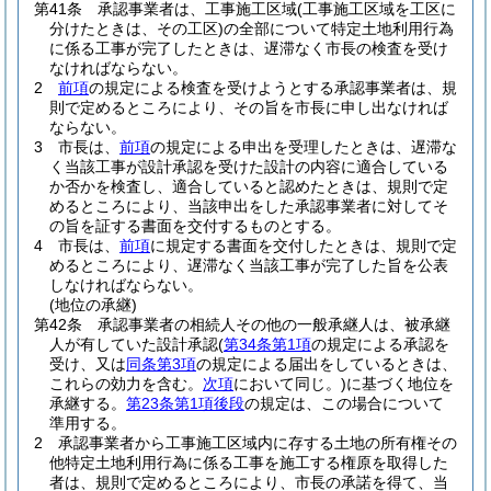
第41条
承認事業者は、工事施工区域
(工事施工区域を工区に
分けたときは、その工区)
の全部について特定土地利用行為
に係る工事が完了したときは、遅滞なく市長の検査を受け
なければならない。
2
前項
の規定による検査を受けようとする承認事業者は、規
則で定めるところにより、その旨を市長に申し出なければ
ならない。
3
市長は、
前項
の規定による申出を受理したときは、遅滞な
く当該工事が設計承認を受けた設計の内容に適合している
か否かを検査し、適合していると認めたときは、規則で定
めるところにより、当該申出をした承認事業者に対してそ
の旨を証する書面を交付するものとする。
4
市長は、
前項
に規定する書面を交付したときは、規則で定
めるところにより、遅滞なく当該工事が完了した旨を公表
しなければならない。
(地位の承継)
第42条
承認事業者の相続人その他の一般承継人は、被承継
人が有していた設計承認
(
第34条第1項
の規定による承認を
受け、又は
同条第3項
の規定による届出をしているときは、
これらの効力を含む。
次項
において同じ。)
に基づく地位を
承継する。
第23条第1項後段
の規定は、この場合について
準用する。
2
承認事業者から工事施工区域内に存する土地の所有権その
他特定土地利用行為に係る工事を施工する権原を取得した
者は、規則で定めるところにより、市長の承諾を得て、当