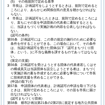
(5)
その他規則で定める基準
3
市長は、計画認可をしようとするときは、規則で定めると
ころにより、あらかじめ関係住民の意見を聴かなければな
らない。
4
市長は、計画認可をしたときは、規則で定めるところによ
り、直ちにその旨を申請団体の代表者に通知するととも
に、当該まちづくり実施計画の内容を公表しなければなら
ない。
(認可の条件)
第55条
計画認可には、この章の規定の施行のために必要な
条件を付することができる。
この場合において、その条件
は、当該計画認可を受けた団体
(以下「認可まちづくり団
体」という。)
に不当な義務を課するものであってはならな
い。
(策定の支援)
第56条
計画認可を受けようとする団体の代表者若しくはそ
の構成員又は当該団体を設立しようとする者は、まちづく
り実施計画の案を作成するために必要な事項について市長
に技術的支援を求めることができる。
(申請の取下げ)
第57条
申請団体の代表者は、計画認可の申請を取り下げる
ときは、規則で定めるところにより、その旨を市長に届け
出なければならない。
(認可まちづくり団体)
第58条
都市計画法第21条の2第2項に規定する地方公共団体