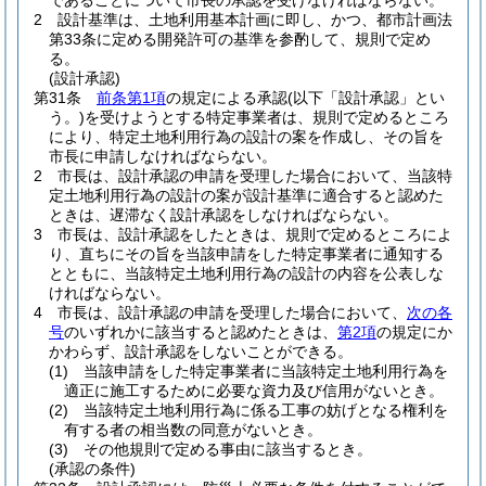
であることについて市長の承認を受けなければならない。
2
設計基準は、土地利用基本計画に即し、かつ、都市計画法
第33条に定める開発許可の基準を参酌して、規則で定め
る。
(設計承認)
第31条
前条第1項
の規定による承認
(以下「設計承認」とい
う。)
を受けようとする特定事業者は、規則で定めるところ
により、特定土地利用行為の設計の案を作成し、その旨を
市長に申請しなければならない。
2
市長は、設計承認の申請を受理した場合において、当該特
定土地利用行為の設計の案が設計基準に適合すると認めた
ときは、遅滞なく設計承認をしなければならない。
3
市長は、設計承認をしたときは、規則で定めるところによ
り、直ちにその旨を当該申請をした特定事業者に通知する
とともに、当該特定土地利用行為の設計の内容を公表しな
ければならない。
4
市長は、設計承認の申請を受理した場合において、
次の各
号
のいずれかに該当すると認めたときは、
第2項
の規定にか
かわらず、設計承認をしないことができる。
(1)
当該申請をした特定事業者に当該特定土地利用行為を
適正に施工するために必要な資力及び信用がないとき。
(2)
当該特定土地利用行為に係る工事の妨げとなる権利を
有する者の相当数の同意がないとき。
(3)
その他規則で定める事由に該当するとき。
(承認の条件)