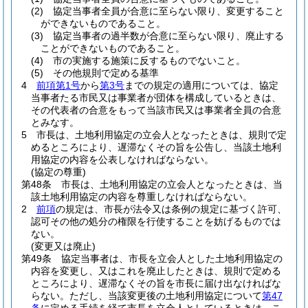
(2)
協定当事者全員が合意に至らない限り、変更すること
ができないものであること。
(3)
協定当事者の過半数が合意に至らない限り、廃止する
ことができないものであること。
(4)
市の実施する施策に反するものでないこと。
(5)
その他規則で定める基準
4
前項第1号
から
第3号
までの規定の適用については、協定
当事者たる市民又は事業者が団体を構成しているときは、
その代表者の合意をもって当該市民又は事業者全員の合意
とみなす。
5
市長は、土地利用協定の立会人となったときは、規則で定
めるところにより、遅滞なくその旨を公告し、当該土地利
用協定の内容を公表しなければならない。
(協定の尊重)
第48条
市長は、土地利用協定の立会人となったときは、当
該土地利用協定の内容を尊重しなければならない。
2
前項
の規定は、市長が法令又は条例の規定に基づく許可、
認可その他の処分の権限を行使することを妨げるものでは
ない。
(変更又は廃止)
第49条
協定当事者は、市長を立会人とした土地利用協定の
内容を変更し、又はこれを廃止したときは、規則で定める
ところにより、遅滞なくその旨を市長に届け出なければな
らない。
ただし、当該変更後の土地利用協定について
第47