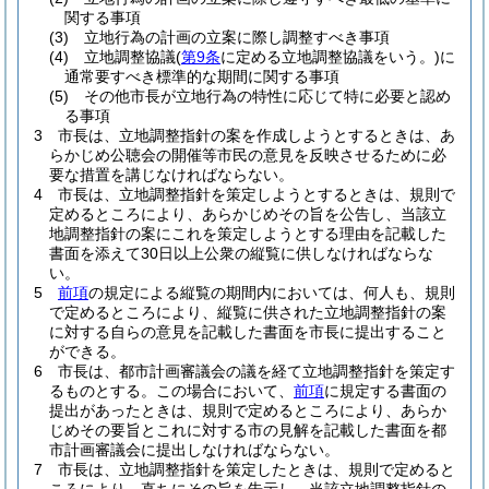
関する事項
(3)
立地行為の計画の立案に際し調整すべき事項
(4)
立地調整協議
(
第9条
に定める立地調整協議をいう。)
に
通常要すべき標準的な期間に関する事項
(5)
その他市長が立地行為の特性に応じて特に必要と認め
る事項
3
市長は、立地調整指針の案を作成しようとするときは、あ
らかじめ公聴会の開催等市民の意見を反映させるために必
要な措置を講じなければならない。
4
市長は、立地調整指針を策定しようとするときは、規則で
定めるところにより、あらかじめその旨を公告し、当該立
地調整指針の案にこれを策定しようとする理由を記載した
書面を添えて30日以上公衆の縦覧に供しなければならな
い。
5
前項
の規定による縦覧の期間内においては、何人も、規則
で定めるところにより、縦覧に供された立地調整指針の案
に対する自らの意見を記載した書面を市長に提出すること
ができる。
6
市長は、都市計画審議会の議を経て立地調整指針を策定す
るものとする。
この場合において、
前項
に規定する書面の
提出があったときは、規則で定めるところにより、あらか
じめその要旨とこれに対する市の見解を記載した書面を都
市計画審議会に提出しなければならない。
7
市長は、立地調整指針を策定したときは、規則で定めると