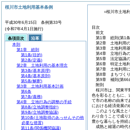
桜川市土地利用基本条例
○桜川市土地
平成30年6月15日 条例第33号
目次
(令和7年4月1日施行)
前文
第1章
総則
(第1
条項目次
沿革
第2章
土地利用
本則
第3章
土地利用
第1章
総則
第4章
立地行為
第1条
(目的)
第5章
法定協議
第2条
(定義)
第6章
特定土地
第2章
土地利用の基本理念
第7章
土地利用
第3条
(基本原理)
第8章
まちづく
第4条
(基本原則)
第9章
補則
(第6
第5条
(解釈)
附則
第3章
土地利用基本計画
桜川市は、関東平
第6条
色を彩るとともに、
第7条
(責務)
て市の名称の由来で
第4章
立地行為の調整の手続
における経済発展の
第8条
(立地調整指針)
このような風土と
第9条
(立地調整協議)
わり合うことで成り
第10条
(土地取得のあっせんその他
豊かな暮らしを持続
必要な措置)
成熟と縮退の時代
第11条
(関係機関協議)