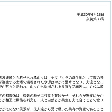
平成30年6月15日
条例第33号
筑波連峰とも称せられる山々は、ヤマザクラの群生地として市の景
が群生する土壌で涵養された水源はやがて湧水となり、支流となっ
帯が営々と培われ、山々から採掘される良質な花崗岩は、近代以降
有の都市像は、複数の種子に枝葉を芽吹かせ、それらが密接にかか
とが相互に機能を補完し、人と自然とが共生し支え合うことで稔り
けがえのない風景が、先人達から受け継いだ共有の資産であること