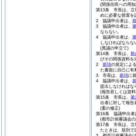
(関係住民への周知
第13条
市長は、立
めに必要な措置を
2
協議申出者は、
3
協議申出者は、
第
ならない。
4
協議申出者は、
第
しなければならな
(異議の申立て)
第14条
市長は、
前
びその関係資料を
2
前項
の規定によ
た書面に自己に有
3
市長は、
前項
に
4
協議申出者は、
提出しなければな
(報告若しくは資料
第15条
市長は、
第
出者に対して報告
(案の修正)
第16条
協議申出者
(都市計画審議会の
第17条
市長は、立
たときは、規則で
2
都市計画審議会