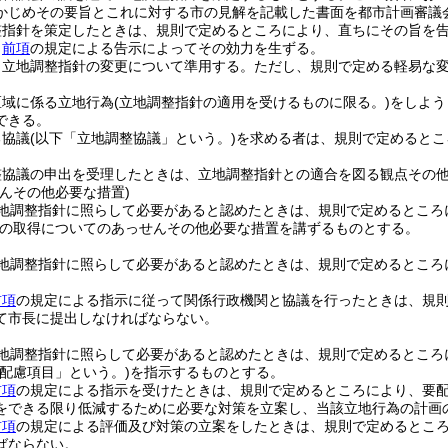
かじめその要旨とこれに対する市の見解を記載した書面を都市計画審議
整指針を策定したときは、規則で定めるところにより、直ちにその旨を
、
前項
の規定による告示によってその効力を生ずる。
、立地調整指針の変更について準用する。
ただし、規則で定める軽易な
区域に係る立地行為
(立地調整指針の適用を受けるものに限る。)
をしよう
できる。
る協議
(以下「立地調整協議」という。)
を求める者は、規則で定めるとこ
。
整協議の申出を受理したときは、立地調整指針との適合を図る観点その
んその他必要な措置)
地調整指針に照らして必要があると認めたときは、規則で定めるところ
の取得についてのあっせんその他必要な措置を講ずるものとする。
地調整指針に照らして必要があると認めたときは、規則で定めるところ
前項
の規定による指示に従って関係行政機関と協議を行ったときは、規
て市長に提出しなければならない。
地調整指針に照らして必要があると認めたときは、規則で定めるところ
要配慮項目」という。)
を指示するものとする。
前項
の規定による指示を受けたときは、規則で定めるところにより、要
をできる限り低減するために必要な対策を立案し、当該立地行為の計画
前項
の規定による評価及び対策の立案をしたときは、規則で定めるとこ
ばならない。