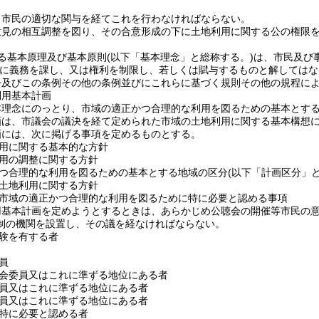
、市民の適切な関与を経てこれを行わなければならない。
意見の相互調整を図り、その合意形成の下に土地利用に関する公の権限
る基本原理及び基本原則
(以下「基本理念」と総称する。)
は、市民及び
に義務を課し、又は権利を制限し、若しくは賦与するものと解してはな
令及びこの条例その他の条例並びにこれらに基づく規則その他の規程に
利用基本計画
本理念にのっとり、市域の適正かつ合理的な利用を図るための基本とす
画は、市議会の議決を経て定められた市域の土地利用に関する基本構想
画には、次に掲げる事項を定めるものとする。
用に関する基本的な方針
用の調整に関する方針
つ合理的な利用を図るための基本とする地域の区分
(以下「計画区分」と
土地利用に関する方針
市域の適正かつ合理的な利用を図るために特に必要と認める事項
用基本計画を定めようとするときは、あらかじめ公聴会の開催等市民の
制の機関を設置し、その議を経なければならない。
験を有する者
員
会委員又はこれに準ずる地位にある者
員又はこれに準ずる地位にある者
員又はこれに準ずる地位にある者
特に必要と認める者