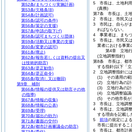
5
市長は、土地利
第52条
(まちづくり実施計画)
(責務)
第53条
(欠格条項)
第7条
市長は、土
第54条
(計画認可)
2
市長は、市民又
第55条
(認可の条件)
3
市民は、自らが
第56条
(策定の支援)
ればならない。
第57条
(申請の取下げ)
4
事業者は、まち
第58条
(認可まちづくり団体)
5
市長は、市民又
第59条
(活動又は事業の支援)
業者における事業
第60条
(変更の認可)
第4章
立地
第61条
(廃止)
(立地調整指針)
第62条
(報告若しくは資料の提出又
第8条
市長は、都
は技術的助言)
する指針
(以下「
第63条
(是正勧告)
2
立地調整指針に
第64条
(是正命令)
(1)
その適用の範
第65条
(取消し又は撤回)
(2)
立地行為の計
第9章
補則
(3)
立地行為の計
第66条
(情報の提供又は助言その他
(4)
立地調整協議
の指導)
(5)
その他市長が
第67条
(情報の収集)
3
市長は、立地調
第68条
(情報の公表)
4
市長は、立地調
第69条
(受理)
する理由を記載し
第70条
(届出の効力)
5
前項
の規定によ
第71条
(書面の交付)
市長に提出するこ
第72条
(都市計画審議会の助言)
6
市長は、都市計
第73条
(委任)