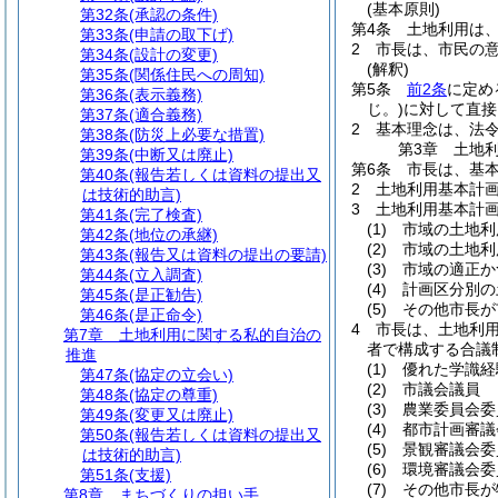
(基本原則)
第32条
(承認の条件)
第4条
土地利用は
第33条
(申請の取下げ)
2
市長は、市民の
第34条
(設計の変更)
(解釈)
第35条
(関係住民への周知)
第5条
前2条
に定め
第36条
(表示義務)
じ。)
に対して直接
第37条
(適合義務)
2
基本理念は、法
第38条
(防災上必要な措置)
第3章
土地
第39条
(中断又は廃止)
第6条
市長は、基
第40条
(報告若しくは資料の提出又
2
土地利用基本計
は技術的助言)
3
土地利用基本計
第41条
(完了検査)
(1)
市域の土地利
第42条
(地位の承継)
(2)
市域の土地利
第43条
(報告又は資料の提出の要請)
(3)
市域の適正か
第44条
(立入調査)
(4)
計画区分別の
第45条
(是正勧告)
(5)
その他市長が
第46条
(是正命令)
4
市長は、土地利
第7章
土地利用に関する私的自治の
者で構成する合議
推進
(1)
優れた学識経
第47条
(協定の立会い)
(2)
市議会議員
第48条
(協定の尊重)
(3)
農業委員会委
第49条
(変更又は廃止)
(4)
都市計画審議
第50条
(報告若しくは資料の提出又
(5)
景観審議会委
は技術的助言)
(6)
環境審議会委
第51条
(支援)
(7)
その他市長が
第8章
まちづくりの担い手