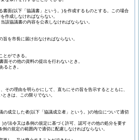
る書面
(以下「協議書」という。)
を作成するものとする。
この場合
書を作成しなければならない。
、当該協議書の内容を公表しなければならない。
の旨を市長に届け出なければならない。
ことができる。
書面その他の資料の提出を行わないとき。
あるとき。
。
。
り、その理由を明らかにして、直ちにその旨を告示するとともに、
いときは、この限りでない。
議の成立した者
(以下「協議成立者」という。)
の地位について適切
)
が法令又は条例の規定に基づく許可、認可その他の処分を要す
条例の規定の範囲内で適切に配慮しなければならない。