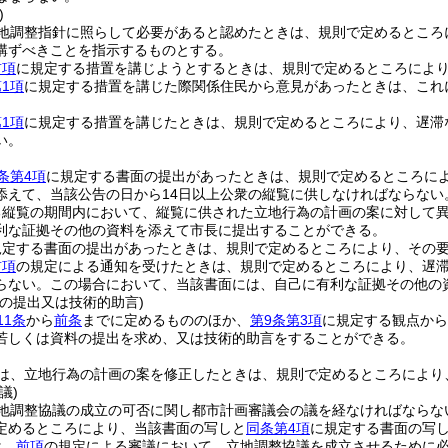
)
地調整指針に照らして必要があると認めたときは、規則で定めるところ
講ずべきことを指示するものとする。
前項
に規定する措置を講じようとするときは、規則で定めるところによ
1項
に規定する措置を講じた際関係住民から意見があったときは、これ
1項
に規定する措置を講じたときは、規則で定めるところにより、遅滞
い。
条第4項
に規定する書面の提出があったときは、規則で定めるところに
添えて、当該公告の日から14日以上公衆の縦覧に供しなければならない
る縦覧の期間内において、縦覧に供された立地行為の計画の案に対して
利な証拠その他の資料を添えて市長に提出することができる。
規定する書面の提出があったときは、規則で定めるところにより、その
前項
の規定による通知を受けたときは、規則で定めるところにより、遅
らない。
この場合において、当該書面には、自己に有利な証拠その他の
の提出又は技術的助言)
11条
から
前条
までに定めるもののほか、
第9条第3項
に規定する観点から
若しくは資料の提出を求め、又は技術的助言をすることができる。
は、立地行為の計画の案を修正したときは、規則で定めるところにより
議)
地調整協議の成立の可否に関し都市計画審議会の議を経なければならな
定めるところにより、当該書面の写しと
同条第4項
に規定する書面の写
は、
前項
の規定による審議において、立地調整協議を成立させるために