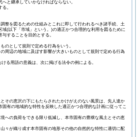
代へと継承していかなければならない。
する。
合調整を図るための仕組みとこれに即して行われるべき諸手続、土
区域
(以下「市域」という。)
の適正かつ合理的な利用を図るために
寄与することを目的とする。
るものとして規則で定める行為をいう。
その周辺の地域に及ぼす影響が大きいものとして規則で定める行為
おける用語の意義は、次に掲げる法令の例による。
土とその恵沢の下にもたらされたかけがえのない風景は、先人達か
市固有の地域的な特性を反映した適正かつ合理的な計画に従ってこ
環境への負荷をできる限り低減し、本市固有の豊穣な風土とその恵
、山々が織り成す本市固有の地形その他の自然的な特性に適切に配