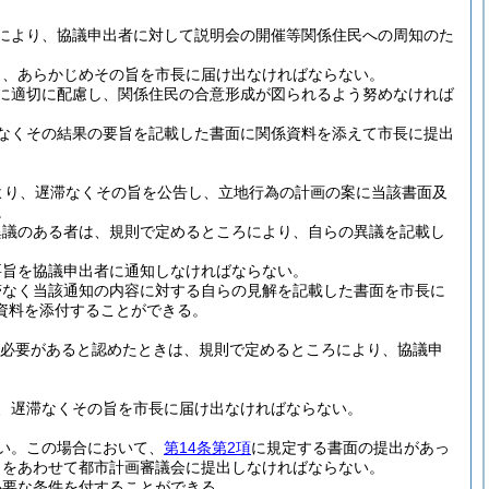
により、協議申出者に対して説明会の開催等関係住民への周知のた
り、あらかじめその旨を市長に届け出なければならない。
に適切に配慮し、関係住民の合意形成が図られるよう努めなければ
なくその結果の要旨を記載した書面に関係資料を添えて市長に提出
より、遅滞なくその旨を公告し、立地行為の計画の案に当該書面及
。
異議のある者は、規則で定めるところにより、自らの異議を記載し
要旨を協議申出者に通知しなければならない。
滞なく当該通知の内容に対する自らの見解を記載した書面を市長に
資料を添付することができる。
必要があると認めたときは、規則で定めるところにより、協議申
、遅滞なくその旨を市長に届け出なければならない。
い。
この場合において、
第14条第2項
に規定する書面の提出があっ
しをあわせて都市計画審議会に提出しなければならない。
必要な条件を付することができる。