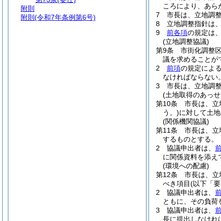
ころにより、あら
附則
7
市長は、立地調
附則
(令和7年条例第6号)
8
立地調整指針は
9
前各項
の規定は
(立地調整協議)
第9条
市街化調整
議を求めることが
2
前項
の規定によ
なければならない
3
市長は、立地調
(土地取得のあっせ
第10条
市長は、立
う。)
に対して土地
(関係機関協議)
第11条
市長は、立
するものとする。
2
協議申出者は、
に関係資料を添え
(環境への配慮)
第12条
市長は、立
べき項目
(以下「
2
協議申出者は、
ともに、その負荷
3
協議申出者は、
長に提出しなけれ