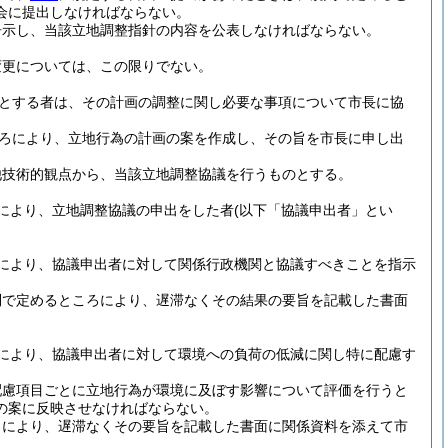
会に提出しなければならない。
告示し、当該立地調整指針の内容を公表しなければならない。
変更については、この限りでない。
とする者は、その計画の調整に関し必要な事項について市長に協
ろにより、立地行為の計画の案を作成し、その旨を市長に申し出
他技術的観点から、当該立地調整協議を行うものとする。
により、立地調整協議の申出をした者
(以下「協議申出者」とい
により、協議申出者に対して関係行政機関と協議すべきことを指示
則で定めるところにより、遅滞なくその結果の要旨を記載した書面
により、協議申出者に対して環境への負荷の低減に関し特に配慮す
配慮項目ごとに立地行為が環境に及ぼす影響について評価を行うと
の案に反映させなければならない。
ろにより、遅滞なくその要旨を記載した書面に関係資料を添えて市