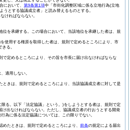
変更し、又は廃止することができない。
合において、
第9条第1項
中「市街化調整区域に係る立地行為
(立地
ようとする協議成立者」と読み替えるものとする。
しなければならない。
地位を承継する。
この場合において、当該地位を承継した者は、規
物を使用する権原を取得した者は、規則で定めるところにより、市
できる。
則で定めるところにより、その旨を市長に届け出なければならな
は、適用しない。
たときは、規則で定めるところにより、当該協議成立者に対して是
に限る。以下「法定協議」という。)
をしようとする者は、規則で定
届け出なければならない。
ただし、協議成立者の行おうとする開発
発行為に係る法定協議については、この限りでない。
認めたときは、規則で定めるところにより、
前条
の規定による届出