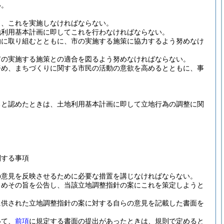
い。
し、これを実施しなければならない。
地利用基本計画に即してこれを行わなければならない。
的に取り組むとともに、市の実施する施策に協力するよう努めなけ
市の実施する施策との適合を図るよう努めなければならない。
努め、まちづくりに関する市民の活動の意欲を高めるとともに、事
ると認めたときは、土地利用基本計画に即して立地行為の調整に関
関する事項
の意見を反映させるために必要な措置を講じなければならない。
じめその旨を公告し、当該立地調整指針の案にこれを策定しようと
に供された立地調整指針の案に対する自らの意見を記載した書面を
いて、
前項
に規定する書面の提出があったときは、規則で定めると