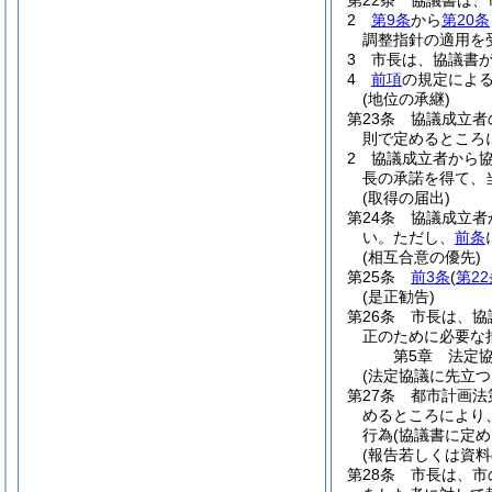
第22条
協議書は、
2
第9条
から
第20条
調整指針の適用を
3
市長は、協議書
4
前項
の規定によ
(地位の承継)
第23条
協議成立者
則で定めるところ
2
協議成立者から
長の承諾を得て、
(取得の届出)
第24条
協議成立者
い。
ただし、
前条
(相互合意の優先)
第25条
前3条
(
第2
(是正勧告)
第26条
市長は、協
正のために必要な
第5章
法定
(法定協議に先立つ
第27条
都市計画法
めるところにより
行為
(協議書に定
(報告若しくは資料
第28条
市長は、市