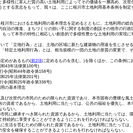
と多様性に富んだ質の高い土地利用によってその価値を一層高め、次世
うとする意志をもって、我々は、ここに桜川市土地利用基本条例を制定
、桜川市における土地利用の基本理念を定めるとともに、土地利用の総
的自治の推進、まちづくりの担い手に関する制度の創設その他市の行政
、もって本市の特性に相応しい創造的で多様性豊かな土地利用の実現に
おいて「立地行為」とは、土地の区域に新たな建築物の用途を生じさせ
て「特定土地利用行為」とは、相当規模の一団の土地の形質の変更で、
の定めがあるもの
(
前2項
に定めるものを含む。)
を除くほか、この条例に
昭和43年法律第100号)
行令
(昭和44年政令第158号)
昭和25年法律第201号)
行令
(昭和25年政令第338号)
利用の基本理念
在及び次世代の市民のための限られた資源であり、本市固有の豊穣な風
有の資産であるから、土地利用に当たっては、公共の福祉を優先し、本
ならない。
の市民に継承すべき限られた資源であるから、土地利用に当たっては、
て持続的に享受することができるようにこれを行わなければならない。
現に生活を営むための限られた資源であるから、土地利用に当たっては
の安全を確保することができるようにこれを行わなければならない。