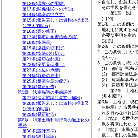
を自覚し、創意工夫
第12条
(環境への配慮)
その実現を果たそ
第13条
(関係住民への周知)
第1章
総則
第14条
(異議の申立て)
(目的)
第15条
(報告若しくは資料の提出又
第1条
この条例は
は技術的助言)
地利用に関する私
第16条
(案の修正)
必要な事項を定め
第17条
(都市計画審議会の議)
(定義)
第18条
(協議書)
第2条
この条例に
第19条
(協議の取下げ)
2
この条例におい
第20条
(協議の打切り)
をいう。
第21条
(適切な配慮)
3
この条例に特別
第22条
(変更又は廃止)
(1)
都市計画法
(
第23条
(地位の承継)
(2)
都市計画法施
第24条
(取得の届出)
(3)
建築基準法
(
第25条
(相互合意の優先)
(4)
建築基準法施
第26条
(是正勧告)
第2章
土地
第5章
法定協議の事前調整
(基本原理)
第27条
(法定協議に先立つ届出)
第3条
土地は、現
第28条
(報告若しくは資料の提出又
ら継承した市民共
は技術的助言)
れを行わなければ
第29条
(是正勧告)
2
土地は、次世代
第6章
特定土地利用行為の適正化の
沢を将来にわたっ
手続
3
土地は、市民が
第30条
(設計基準)
慮し、市民の生活
第31条
(設計承認)