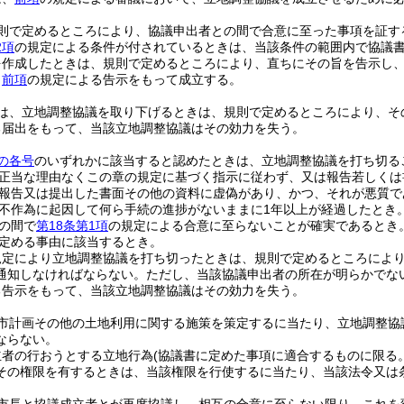
則で定めるところにより、協議申出者との間で合意に至った事項を証す
2項
の規定による条件が付されているときは、当該条件の範囲内で協議
を作成したときは、規則で定めるところにより、直ちにその旨を告示し
、
前項
の規定による告示をもって成立する。
は、立地調整協議を取り下げるときは、規則で定めるところにより、そ
る届出をもって、当該立地調整協議はその効力を失う。
の各号
のいずれかに該当すると認めたときは、立地調整協議を打ち切る
正当な理由なくこの章の規定に基づく指示に従わず、又は報告若しくは
報告又は提出した書面その他の資料に虚偽があり、かつ、それが悪質で
不作為に起因して何ら手続の進捗がないままに1年以上が経過したとき
の間で
第18条第1項
の規定による合意に至らないことが確実であるとき
定める事由に該当するとき。
規定により立地調整協議を打ち切ったときは、規則で定めるところによ
通知しなければならない。
ただし、当該協議申出者の所在が明らかでな
る告示をもって、当該立地調整協議はその効力を失う。
市計画その他の土地利用に関する施策を策定するに当たり、立地調整協
ならない。
立者の行おうとする立地行為
(協議書に定めた事項に適合するものに限る。
その権限を有するときは、当該権限を行使するに当たり、当該法令又は