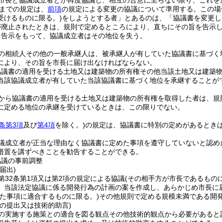
市長と協議成立者とが再度協議し、相互の合意に至らない限り、これを
までの規定は、
前項
の規定による変更の協議について準用する。
この場
受けるものに限る。)
をしようとする者」とあるのは、「協議書を変更し
が廃止されたときは、規則で定めるところにより、直ちにその旨を告示
る告示をもって、協議成立者はその地位を失う。
の相続人その他の一般承継人は、被承継人が有していた協議書に基づく
により、その旨を市長に届け出なければならない。
協議書の適用を受ける土地又は建築物の所有権その他当該土地又は建築
当該協議成立者が有していた当該協議書に基づく地位を承継することが
から協議書の適用を受ける土地又は建築物の所有権を取得した者は、規
に定める地位の承継を受けているときは、この限りでない。
2条第3項
及び
第4項
を除く。)
の規定は、協議書に特別の定めがあるとき
議成立者が正当な理由なく協議書に定めた事項を遵守していないと認め
措置を講ずべきことを勧告することができる。
協議の事前調整
届出)
第32条第1項又は第2項の規定による協議
(その相手方が市長であるもの
、当該法定協議に係る開発行為の計画の案を作成し、あらかじめ市長に
めた事項に適合するものに限る。)
その他規則で定める規模未満である開
の提出又は技術的助言)
の実施する施策との適合を図る観点その他技術的観点から必要があると