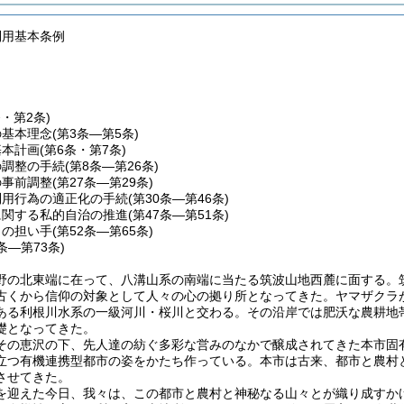
利用基本条例
条・第2条)
の基本理念
(第3条―第5条)
基本計画
(第6条・第7条)
の調整の手続
(第8条―第26条)
の事前調整
(第27条―第29条)
利用行為の適正化の手続
(第30条―第46条)
に関する私的自治の推進
(第47条―第51条)
りの担い手
(第52条―第65条)
6条―第73条)
野の北東端に在って、八溝山系の南端に当たる筑波山地西麓に面する。
古くから信仰の対象として人々の心の拠り所となってきた。ヤマザクラ
ある利根川水系の一級河川・桜川と交わる。その沿岸では肥沃な農耕地
礎となってきた。
その恵沢の下、先人達の紡ぐ多彩な営みのなかで醸成されてきた本市固
立つ有機連携型都市の姿をかたち作っている。本市は古来、都市と農村
させてきた。
を迎えた今日、我々は、この都市と農村と神秘なる山々とが織り成すか