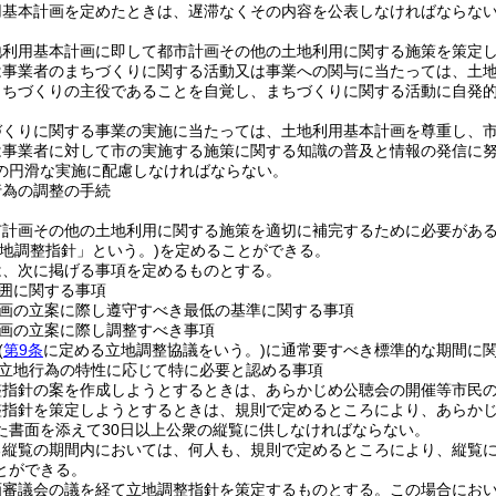
用基本計画を定めたときは、遅滞なくその内容を公表しなければならな
地利用基本計画に即して都市計画その他の土地利用に関する施策を策定
は事業者のまちづくりに関する活動又は事業への関与に当たっては、土
まちづくりの主役であることを自覚し、まちづくりに関する活動に自発
づくりに関する事業の実施に当たっては、土地利用基本計画を尊重し、
は事業者に対して市の実施する施策に関する知識の普及と情報の発信に
の円滑な実施に配慮しなければならない。
行為の調整の手続
市計画その他の土地利用に関する施策を適切に補完するために必要があ
立地調整指針」という。)
を定めることができる。
は、次に掲げる事項を定めるものとする。
囲に関する事項
画の立案に際し遵守すべき最低の基準に関する事項
画の立案に際し調整すべき事項
(
第9条
に定める立地調整協議をいう。)
に通常要すべき標準的な期間に
立地行為の特性に応じて特に必要と認める事項
整指針の案を作成しようとするときは、あらかじめ公聴会の開催等市民
整指針を策定しようとするときは、規則で定めるところにより、あらか
た書面を添えて30日以上公衆の縦覧に供しなければならない。
る縦覧の期間内においては、何人も、規則で定めるところにより、縦覧
とができる。
画審議会の議を経て立地調整指針を策定するものとする。
この場合にお