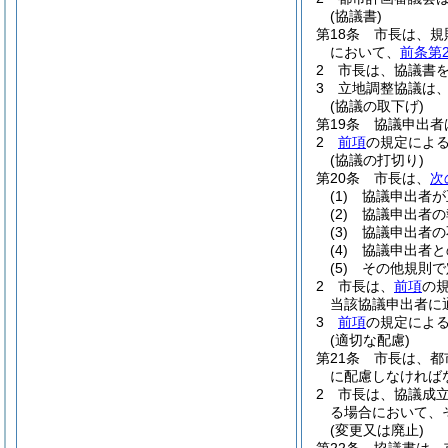
(協議書)
第18条
市長は、規
において、
前条第
2
市長は、協議書
3
立地調整協議は
(協議の取下げ)
第19条
協議申出者
2
前項
の規定によ
(協議の打切り)
第20条
市長は、
次
(1)
協議申出者が
(2)
協議申出者の
(3)
協議申出者の
(4)
協議申出者と
(5)
その他規則で
2
市長は、
前項
の
当該協議申出者に
3
前項
の規定によ
(適切な配慮)
第21条
市長は、都
に配慮しなければ
2
市長は、協議成
る場合において、
(変更又は廃止)