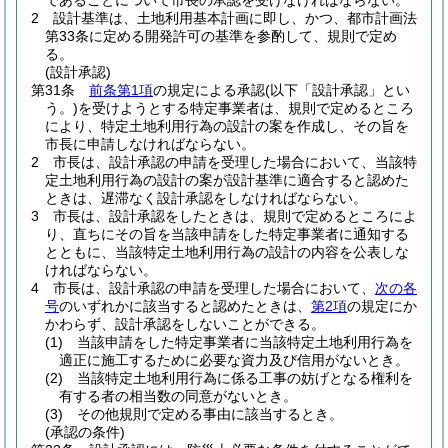
であることについて市長の承認を受けなければならない。
2
設計基準は、土地利用基本計画に即し、かつ、都市計画法
第33条に定める開発許可の基準を参酌して、規則で定め
る。
(設計承認)
第31条
前条第1項
の規定による承認
(以下「設計承認」とい
う。)
を受けようとする特定事業者は、規則で定めるところ
により、特定土地利用行為の設計の案を作成し、その旨を
市長に申請しなければならない。
2
市長は、設計承認の申請を受理した場合において、当該特
定土地利用行為の設計の案が設計基準に適合すると認めた
ときは、遅滞なく設計承認をしなければならない。
3
市長は、設計承認をしたときは、規則で定めるところによ
り、直ちにその旨を当該申請をした特定事業者に通知する
とともに、当該特定土地利用行為の設計の内容を公表しな
ければならない。
4
市長は、設計承認の申請を受理した場合において、
次の各
号
のいずれかに該当すると認めたときは、
第2項
の規定にか
かわらず、設計承認をしないことができる。
(1)
当該申請をした特定事業者に当該特定土地利用行為を
適正に施工するために必要な資力及び信用がないとき。
(2)
当該特定土地利用行為に係る工事の妨げとなる権利を
有する者の相当数の同意がないとき。
(3)
その他規則で定める事由に該当するとき。
(承認の条件)