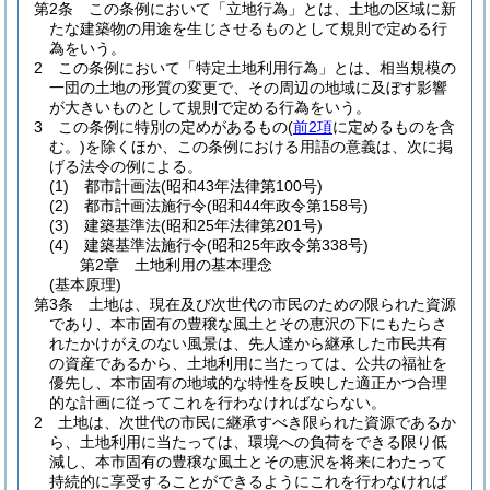
第2条
この条例において「立地行為」とは、土地の区域に新
たな建築物の用途を生じさせるものとして規則で定める行
為をいう。
2
この条例において「特定土地利用行為」とは、相当規模の
一団の土地の形質の変更で、その周辺の地域に及ぼす影響
が大きいものとして規則で定める行為をいう。
3
この条例に特別の定めがあるもの
(
前2項
に定めるものを含
む。)
を除くほか、この条例における用語の意義は、次に掲
げる法令の例による。
(1)
都市計画法
(昭和43年法律第100号)
(2)
都市計画法施行令
(昭和44年政令第158号)
(3)
建築基準法
(昭和25年法律第201号)
(4)
建築基準法施行令
(昭和25年政令第338号)
第2章
土地利用の基本理念
(基本原理)
第3条
土地は、現在及び次世代の市民のための限られた資源
であり、本市固有の豊穣な風土とその恵沢の下にもたらさ
れたかけがえのない風景は、先人達から継承した市民共有
の資産であるから、土地利用に当たっては、公共の福祉を
優先し、本市固有の地域的な特性を反映した適正かつ合理
的な計画に従ってこれを行わなければならない。
2
土地は、次世代の市民に継承すべき限られた資源であるか
ら、土地利用に当たっては、環境への負荷をできる限り低
減し、本市固有の豊穣な風土とその恵沢を将来にわたって
持続的に享受することができるようにこれを行わなければ