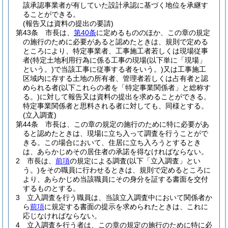
該承認事業者が有していた設計承認に基づく地位を承継す
ることができる。
(報告又は資料の提出の要請)
第43条
市長は、
第40条
に定めるもののほか、この章の規定
の施行のために必要があると認めたときは、規則で定める
ところにより、特定事業者、工事施工者若しくは現場従事
者
(特定土地利用行為に係る工事の現場
(以下単に「現場」
という。)
で当該工事に従事する者をいう。)
又は工事施工
区域内に存する土地の所有者、管理者若しくは占有者と認
められる者
(以下これらの者を「特定事業関係者」と総称す
る。)
に対して報告又は資料の提出を求めることができる。
特定事業関係者と思料される者に対しても、同様とする。
(立入調査)
第44条
市長は、この章の規定の施行のために特に必要があ
ると認めたときは、現場に立ち入って調査を行うことがで
きる。
この場合において、住居に立ち入ろうとするとき
は、あらかじめその居住者の承諾を得なければならない。
2
市長は、
前項
の規定による調査
(以下「立入調査」とい
う。)
をその職員に行わせるときは、規則で定めるところに
より、あらかじめ当該職員にその身分を証する書面を交付
するものとする。
3
立入調査を行う職員は、当該立入調査中において関係者か
ら
前項
に規定する書面の提示を求められたときは、これに
応じなければならない。
4
立入調査を行う者は、この章の規定の施行のために特に必