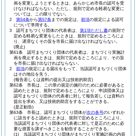
画を変更しようとするときは、あらかじめ市長の認可を受
けなければならない。
ただし、規則で定める軽易な変更に
ついては、この限りでない。
2
第54条
から
第57条
までの規定は、
前項
の規定による認可
について準用する。
3
認可まちづくり団体の代表者は、
第1項ただし書
の規則で
定める軽易な変更をしたときは、規則で定めるところによ
り、遅滞なくその旨を市長に届け出なければならない。
(廃止)
第61条
認可まちづくり団体の代表者は、まちづくり実施計
画を廃止するときは、規則で定めるところにより、その旨
を市長に届け出なければならない。
2
前項
の規定による届出をもって、当該認可まちづくり団体
はその地位を失う。
(報告若しくは資料の提出又は技術的助言)
第62条
市長は、この章の規定の施行のために必要があると
認めたときは、規則で定めるところにより、申請団体又は
認可まちづくり団体の代表者に対して報告若しくは資料の
提出を求め、又は技術的助言をすることができる。
(是正勧告)
第63条
市長は、認可まちづくり団体が
次の各号
のいずれか
に該当すると認めたときは、規則で定めるところにより、
当該認可まちづくり団体の代表者に対して是正のために必
要な措置を講ずべきことを勧告することができる。
(1)
当該認可まちづくり団体がまちづくり実施計画の内容