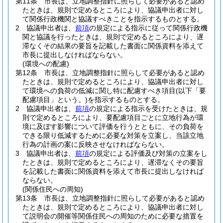
第11条
市長は、立地調整指針に照らして必要があると認め
たときは、規則で定めるところにより、協議申出者に対し
て関係行政機関と協議すべきことを指示するものとする。
2
協議申出者は、
前項
の規定による指示に従って関係行政機
関と協議を行ったときは、規則で定めるところにより、遅
滞なくその結果の要旨を記載した書面に関係資料を添えて
市長に提出しなければならない。
(環境への配慮)
第12条
市長は、立地調整指針に照らして必要があると認め
たときは、規則で定めるところにより、協議申出者に対し
て環境への負荷の低減に関し特に配慮すべき項目
(以下「要
配慮項目」という。)
を指示するものとする。
2
協議申出者は、
前項
の規定による指示を受けたときは、規
則で定めるところにより、要配慮項目ごとに立地行為が環
境に及ぼす影響について評価を行うとともに、その負荷を
できる限り低減するために必要な対策を立案し、当該立地
行為の計画の案に反映させなければならない。
3
協議申出者は、
前項
の規定による評価及び対策の立案をし
たときは、規則で定めるところにより、遅滞なくその要旨
を記載した書面に関係資料を添えて市長に提出しなければ
ならない。
(関係住民への周知)
第13条
市長は、立地調整指針に照らして必要があると認め
たときは、規則で定めるところにより、協議申出者に対し
て説明会の開催等関係住民への周知のために必要な措置を