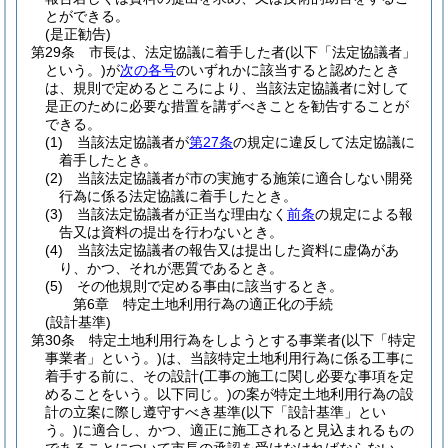
とができる。
(是正勧告)
第29条
市長は、法定協議に着手した者
(以下「法定協議者」
という。)
が
次の各号
のいずれかに該当すると認めたとき
は、規則で定めるところにより、当該法定協議者に対して
是正のために必要な措置を講ずべきことを勧告することが
できる。
(1)
当該法定協議者が
第27条
の規定に違反して法定協議に
着手したとき。
(2)
当該法定協議者が市の実施する施策に適合しない開発
行為に係る法定協議に着手したとき。
(3)
当該法定協議者が正当な理由なく
前条
の規定による報
告又は資料の提出を行わないとき。
(4)
当該法定協議者の報告又は提出した資料に虚偽があ
り、かつ、それが悪質であるとき。
(5)
その他規則で定める事由に該当するとき。
第6章
特定土地利用行為の適正化の手続
(設計基準)
第30条
特定土地利用行為をしようとする事業者
(以下「特定
事業者」という。)
は、当該特定土地利用行為に係る工事に
着手する前に、その設計
(工事の施工に関し必要な事項を定
めることをいう。以下同じ。)
の案が特定土地利用行為の設
計の立案に際し遵守すべき基準
(以下「設計基準」とい
う。)
に適合し、かつ、適正に施工されると見込まれるもの