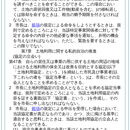
を講ずべきことを命ずることができる。
この場合におい
て、土地の原状回復又は工作物
(動産を含む。)
の移転若し
くは除却を命ずるときは、相当の猶予期限を付さなければ
ならない。
2
市長は、
前項
の規定による命令をしようとするときは、規
則で定めるところにより、当該特定事業関係者に対して予
定する命令の内容その他必要な事項を通知し、弁明の機会
を与えなければならない。
ただし、緊急を要するときは、
この限りでない。
第7章
土地利用に関する私的自治の推進
(協定の立会い)
第47条
自らの居住又は事業の用に供する土地の周辺の地域
における土地利用の保全又は改善を目的とする協定
(以下
「土地利用協定」という。)
を締結した市民及び事業者
(以
下これらの者を「協定当事者」という。)
は、市長にその立
会人となることを求めることができる。
2
市長に土地利用協定の立会人となることを求める協定当事
者は、規則で定めるところにより、当該土地利用協定の内
容を証する書面
(以下「協定書」という。)
を作成し、その
旨を市長に申し出なければならない。
3
市長は、
前項
の規定による申出を受理した場合において、
当該協定書が真正なものであり、かつ、次に掲げる基準に
適合すると思料したときは、当該土地利用協定の立会人と
なることができる。
(1)
協定当事者全員の合意に基づくものであること。