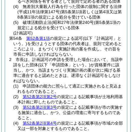
るべき関係を有する者として規則で定める者のある団体
(4)
無差別大量殺人行為を行った団体の規制に関する法律
(平成11年法律第147号)
第5条第1項若しくは第4項又は第
8条第1項の規定による処分を受けている団体
(5)
破壊活動防止法
(昭和27年法律第240号)
第5条第1項の
規定による処分を受けている団体
(計画認可)
第54条
第52条第1項
の規定による認可
(以下「計画認可」と
いう。)
を受けようとする団体の代表者は、規則で定めると
ころにより、まちづくり実施計画の案を作成し、その旨を
市長に申請しなければならない。
2
市長は、計画認可の申請を受理した場合において、当該申
請をした団体
(以下「申請団体」という。)
が資格要件に該
当し、かつ、当該まちづくり実施計画の案が次に掲げる基
準に適合すると認めたときは、遅滞なく計画認可をしなけ
ればならない。
(1)
申請団体の能力に照らして適正に実施されると見込ま
れるものであること。
(2)
第52条第2項第2号
の規定による記載事項が土地利用基
本計画に即したものであること。
(3)
第52条第2項第3号
の規定による記載事項が市の実施す
る施策に適合し、かつ、公益の増進に寄与するものであ
ること。
(4)
第52条第2項第4号
の規定による記載事項が市域の全部
又は一部を対象とするものであること。