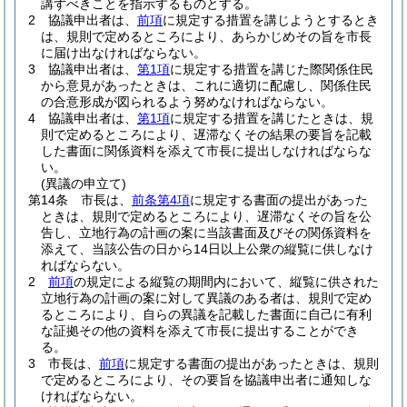
講ずべきことを指示するものとする。
2
協議申出者は、
前項
に規定する措置を講じようとするとき
は、規則で定めるところにより、あらかじめその旨を市長
に届け出なければならない。
3
協議申出者は、
第1項
に規定する措置を講じた際関係住民
から意見があったときは、これに適切に配慮し、関係住民
の合意形成が図られるよう努めなければならない。
4
協議申出者は、
第1項
に規定する措置を講じたときは、規
則で定めるところにより、遅滞なくその結果の要旨を記載
した書面に関係資料を添えて市長に提出しなければならな
い。
(異議の申立て)
第14条
市長は、
前条第4項
に規定する書面の提出があった
ときは、規則で定めるところにより、遅滞なくその旨を公
告し、立地行為の計画の案に当該書面及びその関係資料を
添えて、当該公告の日から14日以上公衆の縦覧に供しなけ
ればならない。
2
前項
の規定による縦覧の期間内において、縦覧に供された
立地行為の計画の案に対して異議のある者は、規則で定め
るところにより、自らの異議を記載した書面に自己に有利
な証拠その他の資料を添えて市長に提出することができ
る。
3
市長は、
前項
に規定する書面の提出があったときは、規則
で定めるところにより、その要旨を協議申出者に通知しな
ければならない。