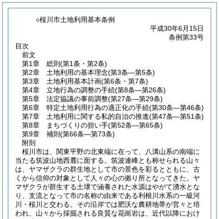
○桜川市土地利用基本条例
平成30年6月15日
条例第33号
目次
前文
第1章
総則
(第1条・第2条)
第2章
土地利用の基本理念
(第3条―第5条)
第3章
土地利用基本計画
(第6条・第7条)
第4章
立地行為の調整の手続
(第8条―第26条)
第5章
法定協議の事前調整
(第27条―第29条)
第6章
特定土地利用行為の適正化の手続
(第30条―第46条)
第7章
土地利用に関する私的自治の推進
(第47条―第51条)
第8章
まちづくりの担い手
(第52条―第65条)
第9章
補則
(第66条―第73条)
附則
桜川市は、関東平野の北東端に在って、八溝山系の南端に
当たる筑波山地西麓に面する。筑波連峰とも称せられる山々
は、ヤマザクラの群生地として市の景色を彩るとともに、古
くから信仰の対象として人々の心の拠り所となってきた。ヤ
マザクラが群生する土壌で涵養された水源はやがて湧水とな
り、支流となって市の名称の由来である利根川水系の一級河
川・桜川と交わる。その沿岸では肥沃な農耕地帯が営々と培
われ、山々から採掘される良質な花崗岩は、近代以降におけ