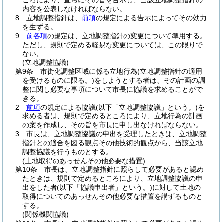
ころにより、直ちにその旨を告示し、当該立地調整指針の
内容を公表しなければならない。
8
立地調整指針は、
前項
の規定による告示によってその効力
を生ずる。
9
前各項
の規定は、立地調整指針の変更について準用する。
ただし、規則で定める軽易な変更については、この限りで
ない。
(立地調整協議)
第9条
市街化調整区域に係る立地行為
(立地調整指針の適用
を受けるものに限る。)
をしようとする者は、その計画の調
整に関し必要な事項について市長に協議を求めることがで
きる。
2
前項
の規定による協議
(以下「立地調整協議」という。)
を
求める者は、規則で定めるところにより、立地行為の計画
の案を作成し、その旨を市長に申し出なければならない。
3
市長は、立地調整協議の申出を受理したときは、立地調整
指針との適合を図る観点その他技術的観点から、当該立地
調整協議を行うものとする。
(土地取得のあっせんその他必要な措置)
第10条
市長は、立地調整指針に照らして必要があると認め
たときは、規則で定めるところにより、立地調整協議の申
出をした者
(以下「協議申出者」という。)
に対して土地の
取得についてのあっせんその他必要な措置を講ずるものと
する。
(関係機関協議)