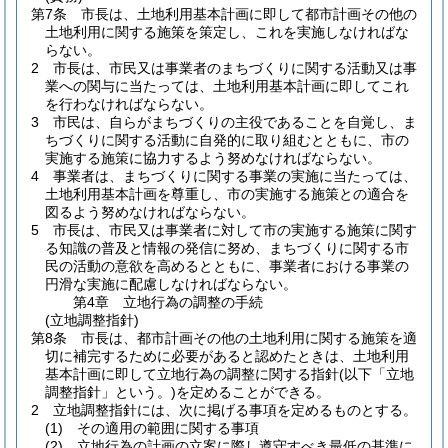
第7条
市長は、土地利用基本計画に即して都市計画その他の
土地利用に関する施策を策定し、これを実施しなければな
らない。
2
市長は、市民又は事業者のまちづくりに関する活動又は事
業への関与に当たっては、土地利用基本計画に即してこれ
を行わなければならない。
3
市民は、自らがまちづくりの主役であることを自覚し、ま
ちづくりに関する活動に自発的に取り組むとともに、市の
実施する施策に協力するよう努めなければならない。
4
事業者は、まちづくりに関する事業の実施に当たっては、
土地利用基本計画を尊重し、市の実施する施策との適合を
図るよう努めなければならない。
5
市長は、市民又は事業者に対して市の実施する施策に関す
る知識の普及と情報の発信に努め、まちづくりに関する市
民の活動の意欲を高めるとともに、事業者における事業の
円滑な実施に配慮しなければならない。
第4章
立地行為の調整の手続
(立地調整指針)
第8条
市長は、都市計画その他の土地利用に関する施策を適
切に補完するために必要があると認めたときは、土地利用
基本計画に即して立地行為の調整に関する指針
(以下「立地
調整指針」という。)
を定めることができる。
2
立地調整指針には、次に掲げる事項を定めるものとする。
(1)
その適用の範囲に関する事項
(2)
立地行為の計画の立案に際し遵守すべき最低の基準に