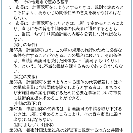
(5)
その他規則で定める基準
3
市長は、計画認可をしようとするときは、規則で定めると
ころにより、あらかじめ関係住民の意見を聴かなければな
らない。
4
市長は、計画認可をしたときは、規則で定めるところによ
り、直ちにその旨を申請団体の代表者に通知するととも
に、当該まちづくり実施計画の内容を公表しなければなら
ない。
(認可の条件)
第55条
計画認可には、この章の規定の施行のために必要な
条件を付することができる。
この場合において、その条件
は、当該計画認可を受けた団体
(以下「認可まちづくり団
体」という。)
に不当な義務を課するものであってはならな
い。
(策定の支援)
第56条
計画認可を受けようとする団体の代表者若しくはそ
の構成員又は当該団体を設立しようとする者は、まちづく
り実施計画の案を作成するために必要な事項について市長
に技術的支援を求めることができる。
(申請の取下げ)
第57条
申請団体の代表者は、計画認可の申請を取り下げる
ときは、規則で定めるところにより、その旨を市長に届け
出なければならない。
(認可まちづくり団体)
第58条
都市計画法第21条の2第2項に規定する地方公共団体