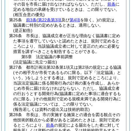
その旨を市長に届け出なければならない。
ただし、
前条
に
定める地位の承継を受けているときは、この限りでない。
(相互合意の優先)
第25条
前3条
(
第22条第3項
及び
第4項
を除く。)
の規定は、
協議書に特別の定めがあるときは、適用しない。
(是正勧告)
第26条
市長は、協議成立者が正当な理由なく協議書に定め
た事項を遵守していないと認めたときは、規則で定めると
ころにより、当該協議成立者に対して是正のために必要な
措置を講ずべきことを勧告することができる。
第5章
法定協議の事前調整
(法定協議に先立つ届出)
第27条
都市計画法第32条第1項又は第2項の規定による協議
(その相手方が市長であるものに限る。以下「法定協議」と
いう。)
をしようとする者は、規則で定めるところにより、
当該法定協議に係る開発行為の計画の案を作成し、あらか
じめ市長に届け出なければならない。
ただし、協議成立者
の行おうとする開発行為
(協議書に定めた事項に適合するも
のに限る。)
その他規則で定める規模未満である開発行為に
係る法定協議については、この限りでない。
(報告若しくは資料の提出又は技術的助言)
第28条
市長は、市の実施する施策との適合を図る観点その
他技術的観点から必要があると認めたときは、規則で定め
るところにより、
前条
の規定による届出をした者に対して
報告若しくは資料の提出を求め、又は技術的助言をするこ