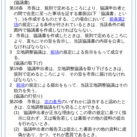
(協議書)
第18条
市長は、規則で定めるところにより、協議申出者と
の間で合意に至った事項を証する書面
(以下「協議書」とい
う。)
を作成するものとする。
この場合において、
前条第2
項
の規定による条件が付されているときは、当該条件の範
囲内で協議書を作成しなければならない。
2
市長は、協議書を作成したときは、規則で定めるところに
より、直ちにその旨を告示し、当該協議書の内容を公表し
なければならない。
3
立地調整協議は、
前項
の規定による告示をもって成立す
る。
(協議の取下げ)
第19条
協議申出者は、立地調整協議を取り下げるときは、
規則で定めるところにより、その旨を市長に届け出なけれ
ばならない。
2
前項
の規定による届出をもって、当該立地調整協議はその
効力を失う。
(協議の打切り)
第20条
市長は、
次の各号
のいずれかに該当すると認めたと
きは、立地調整協議を打ち切ることができる。
(1)
協議申出者が正当な理由なくこの章の規定に基づく指
示に従わず、又は報告若しくは書面その他の資料の提出
を行わないとき。
(2)
協議申出者の報告又は提出した書面その他の資料に虚
偽があり、かつ、それが悪質であるとき。