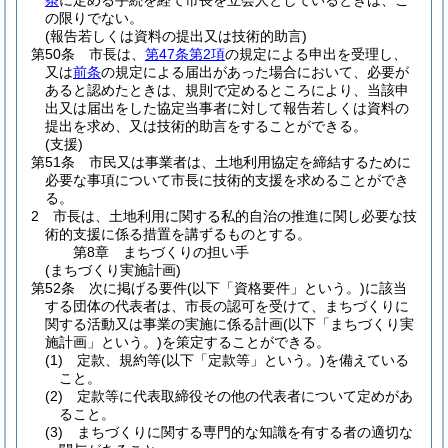
条
に定める手続を経て市長を立会人としているときは、こ
の限りでない。
(報告若しくは資料の提出又は技術的助言)
第50条
市長は、
第47条第2項
の規定による申出を受理し、
又は
前条
の規定による届出があった場合において、必要が
あると認めたときは、規則で定めるところにより、当該申
出又は届出をした協定当事者に対して報告若しくは資料の
提出を求め、又は技術的助言をすることができる。
(支援)
第51条
市民又は事業者は、土地利用協定を締結するために
必要な事項について市長に技術的支援を求めることができ
る。
2
市長は、土地利用に関する私的自治の推進に関し必要な技
術的支援に係る措置を講ずるものとする。
第8章
まちづくりの担い手
(まちづくり実施計画)
第52条
次に掲げる要件
(以下「資格要件」という。)
に該当
する団体の代表者は、市長の認可を受けて、まちづくりに
関する活動又は事業の実施に係る計画
(以下「まちづくり実
施計画」という。)
を策定することができる。
(1)
定款、規約等
(以下「定款等」という。)
を備えている
こと。
(2)
定款等に代表取締役その他の代表者について定めがあ
ること。
(3)
まちづくりに関する専門的な知識を有する者の適切な