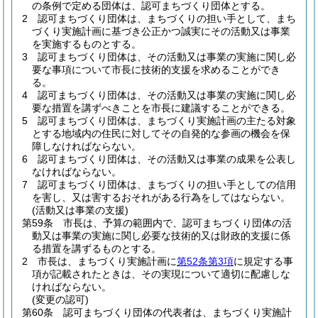
の条例で定める団体は、認可まちづくり団体とする。
2
認可まちづくり団体は、まちづくりの担い手として、まち
づくり実施計画に基づき公正かつ誠実にその活動又は事業
を実施するものとする。
3
認可まちづくり団体は、その活動又は事業の実施に関し必
要な事項について市長に技術的支援を求めることができ
る。
4
認可まちづくり団体は、その活動又は事業の実施に関し必
要な措置を講ずべきことを市長に建議することができる。
5
認可まちづくり団体は、まちづくり実施計画の主たる対象
とする地域内の住民に対してその自発的な参画の機会を保
障しなければならない。
6
認可まちづくり団体は、その活動又は事業の成果を公表し
なければならない。
7
認可まちづくり団体は、まちづくりの担い手としての信用
を害し、又は害するおそれがある行為をしてはならない。
(活動又は事業の支援)
第59条
市長は、予算の範囲内で、認可まちづくり団体の活
動又は事業の実施に関し必要な技術的又は財政的支援に係
る措置を講ずるものとする。
2
市長は、まちづくり実施計画に
第52条第3項
に規定する事
項が記載されたときは、その実現について適切に配慮しな
ければならない。
(変更の認可)
第60条
認可まちづくり団体の代表者は、まちづくり実施計