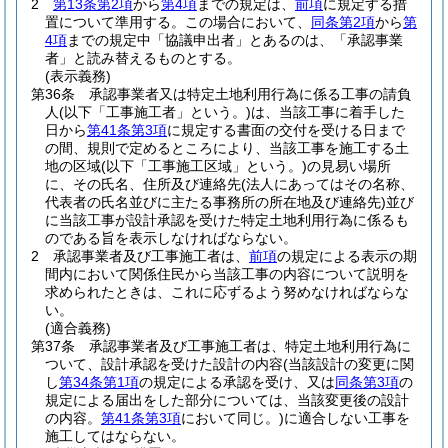
2
第13条第2項
から
第4項
までの規定は、
前項
に規定する措
置について準用する。
この場合において、
同条第2項
から
第
4項
までの規定中「協議申出者」とあるのは、「承認事業
者」と読み替えるものとする。
(表示義務)
第36条
承認事業者又は特定土地利用行為に係る工事の請負
人
(以下「工事施工者」という。)
は、当該工事に着手した
日から
第41条第3項
に規定する書面の交付を受ける日まで
の間、規則で定めるところにより、当該工事を施工する土
地の区域
(以下「工事施工区域」という。)
の見易い場所
に、その氏名、住所及び連絡先
(法人にあってはその名称、
代表者の氏名並びに主たる事務所の所在地及び連絡先)
並び
に当該工事が設計承認を受けた特定土地利用行為に係るも
のである旨を表示しなければならない。
2
承認事業者及び工事施工者は、
前項
の規定による表示の期
間内において関係住民から当該工事の内容について説明を
求められたときは、これに応ずるよう努めなければならな
い。
(適合義務)
第37条
承認事業者及び工事施工者は、特定土地利用行為に
ついて、設計承認を受けた設計の内容
(当該設計の変更に関
し
第34条第1項
の規定による承認を受け、又は
同条第3項
の
規定による届出をした部分については、当該変更後の設計
の内容。
第41条第3項
において同じ。)
に適合しない工事を
施工してはならない。