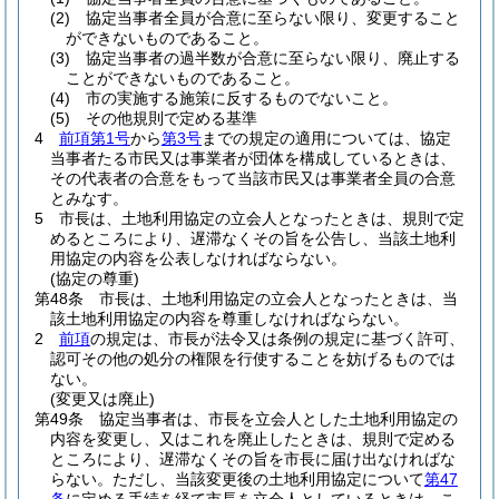
(2)
協定当事者全員が合意に至らない限り、変更すること
ができないものであること。
(3)
協定当事者の過半数が合意に至らない限り、廃止する
ことができないものであること。
(4)
市の実施する施策に反するものでないこと。
(5)
その他規則で定める基準
4
前項第1号
から
第3号
までの規定の適用については、協定
当事者たる市民又は事業者が団体を構成しているときは、
その代表者の合意をもって当該市民又は事業者全員の合意
とみなす。
5
市長は、土地利用協定の立会人となったときは、規則で定
めるところにより、遅滞なくその旨を公告し、当該土地利
用協定の内容を公表しなければならない。
(協定の尊重)
第48条
市長は、土地利用協定の立会人となったときは、当
該土地利用協定の内容を尊重しなければならない。
2
前項
の規定は、市長が法令又は条例の規定に基づく許可、
認可その他の処分の権限を行使することを妨げるものでは
ない。
(変更又は廃止)
第49条
協定当事者は、市長を立会人とした土地利用協定の
内容を変更し、又はこれを廃止したときは、規則で定める
ところにより、遅滞なくその旨を市長に届け出なければな
らない。
ただし、当該変更後の土地利用協定について
第47