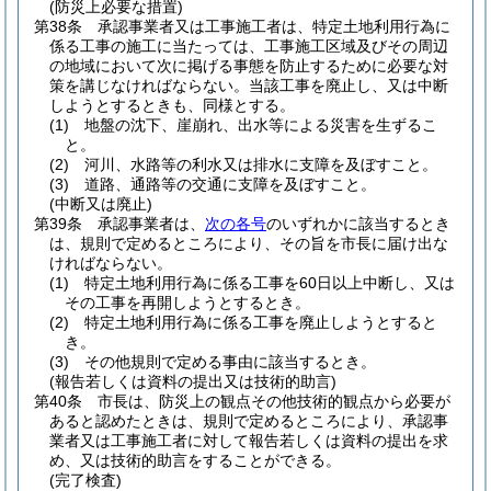
(防災上必要な措置)
第38条
承認事業者又は工事施工者は、特定土地利用行為に
係る工事の施工に当たっては、工事施工区域及びその周辺
の地域において次に掲げる事態を防止するために必要な対
策を講じなければならない。
当該工事を廃止し、又は中断
しようとするときも、同様とする。
(1)
地盤の沈下、崖崩れ、出水等による災害を生ずるこ
と。
(2)
河川、水路等の利水又は排水に支障を及ぼすこと。
(3)
道路、通路等の交通に支障を及ぼすこと。
(中断又は廃止)
第39条
承認事業者は、
次の各号
のいずれかに該当するとき
は、規則で定めるところにより、その旨を市長に届け出な
ければならない。
(1)
特定土地利用行為に係る工事を60日以上中断し、又は
その工事を再開しようとするとき。
(2)
特定土地利用行為に係る工事を廃止しようとすると
き。
(3)
その他規則で定める事由に該当するとき。
(報告若しくは資料の提出又は技術的助言)
第40条
市長は、防災上の観点その他技術的観点から必要が
あると認めたときは、規則で定めるところにより、承認事
業者又は工事施工者に対して報告若しくは資料の提出を求
め、又は技術的助言をすることができる。
(完了検査)