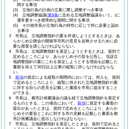
関する事項
(3)
立地行為の計画の立案に際し調整すべき事項
(4)
立地調整協議
(
第9条
に定める立地調整協議をいう。)
に
通常要すべき標準的な期間に関する事項
(5)
その他市長が立地行為の特性に応じて特に必要と認め
る事項
3
市長は、立地調整指針の案を作成しようとするときは、あ
らかじめ公聴会の開催等市民の意見を反映させるために必
要な措置を講じなければならない。
4
市長は、立地調整指針を策定しようとするときは、規則で
定めるところにより、あらかじめその旨を公告し、当該立
地調整指針の案にこれを策定しようとする理由を記載した
書面を添えて30日以上公衆の縦覧に供しなければならな
い。
5
前項
の規定による縦覧の期間内においては、何人も、規則
で定めるところにより、縦覧に供された立地調整指針の案
に対する自らの意見を記載した書面を市長に提出すること
ができる。
6
市長は、都市計画審議会の議を経て立地調整指針を策定す
るものとする。
この場合において、
前項
に規定する書面の
提出があったときは、規則で定めるところにより、あらか
じめその要旨とこれに対する市の見解を記載した書面を都
市計画審議会に提出しなければならない。
7
市長は、立地調整指針を策定したときは、規則で定めると