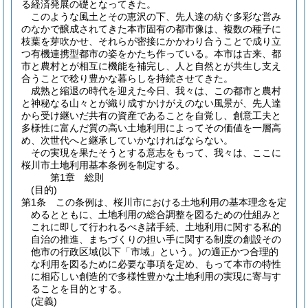
る経済発展の礎となってきた。
このような風土とその恵沢の下、先人達の紡ぐ多彩な営み
のなかで醸成されてきた本市固有の都市像は、複数の種子に
枝葉を芽吹かせ、それらが密接にかかわり合うことで成り立
つ有機連携型都市の姿をかたち作っている。本市は古来、都
市と農村とが相互に機能を補完し、人と自然とが共生し支え
合うことで稔り豊かな暮らしを持続させてきた。
成熟と縮退の時代を迎えた今日、我々は、この都市と農村
と神秘なる山々とが織り成すかけがえのない風景が、先人達
から受け継いだ共有の資産であることを自覚し、創意工夫と
多様性に富んだ質の高い土地利用によってその価値を一層高
め、次世代へと継承していかなければならない。
その実現を果たそうとする意志をもって、我々は、ここに
桜川市土地利用基本条例を制定する。
第1章
総則
(目的)
第1条
この条例は、桜川市における土地利用の基本理念を定
めるとともに、土地利用の総合調整を図るための仕組みと
これに即して行われるべき諸手続、土地利用に関する私的
自治の推進、まちづくりの担い手に関する制度の創設その
他市の行政区域
(以下「市域」という。)
の適正かつ合理的
な利用を図るために必要な事項を定め、もって本市の特性
に相応しい創造的で多様性豊かな土地利用の実現に寄与す
ることを目的とする。
(定義)