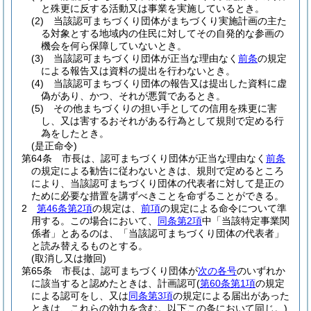
と殊更に反する活動又は事業を実施しているとき。
(2)
当該認可まちづくり団体がまちづくり実施計画の主た
る対象とする地域内の住民に対してその自発的な参画の
機会を何ら保障していないとき。
(3)
当該認可まちづくり団体が正当な理由なく
前条
の規定
による報告又は資料の提出を行わないとき。
(4)
当該認可まちづくり団体の報告又は提出した資料に虚
偽があり、かつ、それが悪質であるとき。
(5)
その他まちづくりの担い手としての信用を殊更に害
し、又は害するおそれがある行為として規則で定める行
為をしたとき。
(是正命令)
第64条
市長は、認可まちづくり団体が正当な理由なく
前条
の規定による勧告に従わないときは、規則で定めるところ
により、当該認可まちづくり団体の代表者に対して是正の
ために必要な措置を講ずべきことを命ずることができる。
2
第46条第2項
の規定は、
前項
の規定による命令について準
用する。
この場合において、
同条第2項
中「当該特定事業関
係者」とあるのは、「当該認可まちづくり団体の代表者」
と読み替えるものとする。
(取消し又は撤回)
第65条
市長は、認可まちづくり団体が
次の各号
のいずれか
に該当すると認めたときは、計画認可
(
第60条第1項
の規定
による認可をし、又は
同条第3項
の規定による届出があった
ときは、これらの効力を含む。以下この条において同じ。)