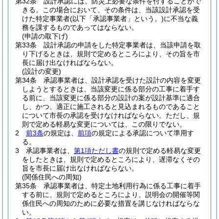
第32条
設計承認には、防災上必要な条件を付することがで
きる。
この場合において、その条件は、当該設計承認を受
けた特定事業者
(以下「承認事業者」という。)
に不当な義
務を課するものであってはならない。
(申請の取下げ)
第33条
設計承認の申請をした特定事業者は、当該申請を取
り下げるときは、規則で定めるところにより、その旨を市
長に届け出なければならない。
(設計の変更)
第34条
承認事業者は、設計承認を受けた設計の内容を変更
しようとするときは、当該変更に係る部分の工事に着手す
る前に、当該変更に係る部分の設計の案が設計基準に適合
し、かつ、適正に施工されると見込まれるものであること
について市長の承認を受けなければならない。
ただし、規
則で定める軽易な変更については、この限りでない。
2
前3条
の規定は、
前項
の規定による承認について準用す
る。
3
承認事業者は、
第1項ただし書
の規則で定める軽易な変更
をしたときは、規則で定めるところにより、遅滞なくその
旨を市長に届け出なければならない。
(関係住民への周知)
第35条
承認事業者は、特定土地利用行為に係る工事に着手
する前に、規則で定めるところにより、説明会の開催等関
係住民への周知のために必要な措置を講じなければならな
い。