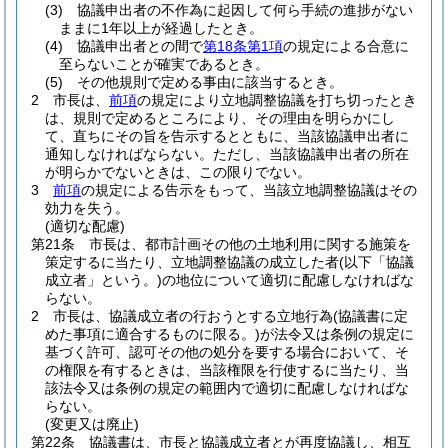
(3)
協議申出者の不作為に起因して何ら手続の進捗がない
ままに1年以上が経過したとき。
(4)
協議申出者との間で
第18条第1項
の規定による合意に
至らないことが確実であるとき。
(5)
その他規則で定める事由に該当するとき。
2
市長は、
前項
の規定により立地調整協議を打ち切ったとき
は、規則で定めるところにより、その理由を明らかにし
て、直ちにその旨を告示するとともに、当該協議申出者に
通知しなければならない。
ただし、当該協議申出者の所在
が明らかでないときは、この限りでない。
3
前項
の規定による告示をもって、当該立地調整協議はその
効力を失う。
(適切な配慮)
第21条
市長は、都市計画その他の土地利用に関する施策を
策定するに当たり、立地調整協議の成立した者
(以下「協議
成立者」という。)
の地位について適切に配慮しなければな
らない。
2
市長は、協議成立者の行おうとする立地行為
(協議書に定
めた事項に適合するものに限る。)
が法令又は条例の規定に
基づく許可、認可その他の処分を要する場合において、そ
の権限を有するときは、当該権限を行使するに当たり、当
該法令又は条例の規定の範囲内で適切に配慮しなければな
らない。
(変更又は廃止)
第22条
協議書は、市長と協議成立者とが再度協議し、相互