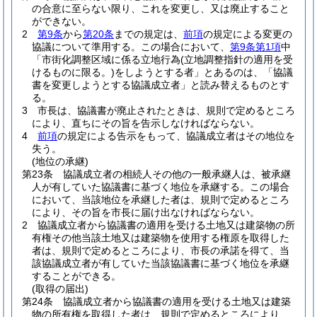
の合意に至らない限り、これを変更し、又は廃止すること
ができない。
2
第9条
から
第20条
までの規定は、
前項
の規定による変更の
協議について準用する。
この場合において、
第9条第1項
中
「市街化調整区域に係る立地行為
(立地調整指針の適用を受
けるものに限る。)
をしようとする者」とあるのは、「協議
書を変更しようとする協議成立者」と読み替えるものとす
る。
3
市長は、協議書が廃止されたときは、規則で定めるところ
により、直ちにその旨を告示しなければならない。
4
前項
の規定による告示をもって、協議成立者はその地位を
失う。
(地位の承継)
第23条
協議成立者の相続人その他の一般承継人は、被承継
人が有していた協議書に基づく地位を承継する。
この場合
において、当該地位を承継した者は、規則で定めるところ
により、その旨を市長に届け出なければならない。
2
協議成立者から協議書の適用を受ける土地又は建築物の所
有権その他当該土地又は建築物を使用する権原を取得した
者は、規則で定めるところにより、市長の承諾を得て、当
該協議成立者が有していた当該協議書に基づく地位を承継
することができる。
(取得の届出)
第24条
協議成立者から協議書の適用を受ける土地又は建築
物の所有権を取得した者は、規則で定めるところにより、