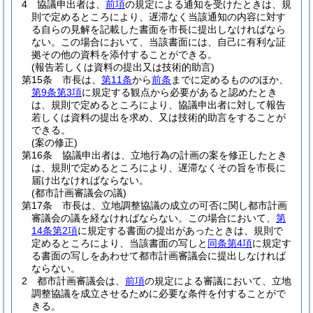
4
協議申出者は、
前項
の規定による通知を受けたときは、規
則で定めるところにより、遅滞なく当該通知の内容に対す
る自らの見解を記載した書面を市長に提出しなければなら
ない。
この場合において、当該書面には、自己に有利な証
拠その他の資料を添付することができる。
(報告若しくは資料の提出又は技術的助言)
第15条
市長は、
第11条
から
前条
までに定めるもののほか、
第9条第3項
に規定する観点から必要があると認めたとき
は、規則で定めるところにより、協議申出者に対して報告
若しくは資料の提出を求め、又は技術的助言をすることが
できる。
(案の修正)
第16条
協議申出者は、立地行為の計画の案を修正したとき
は、規則で定めるところにより、遅滞なくその旨を市長に
届け出なければならない。
(都市計画審議会の議)
第17条
市長は、立地調整協議の成立の可否に関し都市計画
審議会の議を経なければならない。
この場合において、
第
14条第2項
に規定する書面の提出があったときは、規則で
定めるところにより、当該書面の写しと
同条第4項
に規定す
る書面の写しをあわせて都市計画審議会に提出しなければ
ならない。
2
都市計画審議会は、
前項
の規定による審議において、立地
調整協議を成立させるために必要な条件を付することがで
きる。