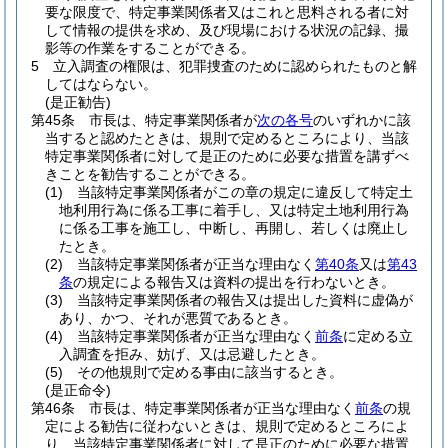
要な限度で、特定事業関係者又はこれと思料される者に対
して情報の提供を求め、及び現場における状況の記録、撮
影等の作業をすることができる。
5
立入調査の権限は、犯罪捜査のために認められたものと解
してはならない。
(是正勧告)
第45条
市長は、特定事業関係者が
次の各号
のいずれかに該
当すると認めたときは、規則で定めるところにより、当該
特定事業関係者に対して是正のために必要な措置を講ずべ
きことを勧告することができる。
(1)
当該特定事業関係者がこの章の規定に違反して特定土
地利用行為に係る工事に着手し、又は特定土地利用行為
に係る工事を施工し、中断し、再開し、若しくは廃止し
たとき。
(2)
当該特定事業関係者が正当な理由なく
第40条
又は
第43
条
の規定による報告又は資料の提出を行わないとき。
(3)
当該特定事業関係者の報告又は提出した資料に虚偽が
あり、かつ、それが悪質であるとき。
(4)
当該特定事業関係者が正当な理由なく
前条
に定める立
入調査を拒み、妨げ、又は忌避したとき。
(5)
その他規則で定める事由に該当するとき。
(是正命令)
第46条
市長は、特定事業関係者が正当な理由なく
前条
の規
定による勧告に従わないときは、規則で定めるところによ
り、当該特定事業関係者に対して是正のために必要な措置