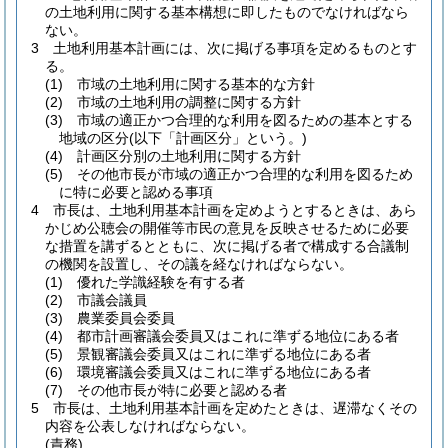
の土地利用に関する基本構想に即したものでなければなら
ない。
3
土地利用基本計画には、次に掲げる事項を定めるものとす
る。
(1)
市域の土地利用に関する基本的な方針
(2)
市域の土地利用の調整に関する方針
(3)
市域の適正かつ合理的な利用を図るための基本とする
地域の区分
(以下「計画区分」という。)
(4)
計画区分別の土地利用に関する方針
(5)
その他市長が市域の適正かつ合理的な利用を図るため
に特に必要と認める事項
4
市長は、土地利用基本計画を定めようとするときは、あら
かじめ公聴会の開催等市民の意見を反映させるために必要
な措置を講ずるとともに、次に掲げる者で構成する合議制
の機関を設置し、その議を経なければならない。
(1)
優れた学識経験を有する者
(2)
市議会議員
(3)
農業委員会委員
(4)
都市計画審議会委員又はこれに準ずる地位にある者
(5)
景観審議会委員又はこれに準ずる地位にある者
(6)
環境審議会委員又はこれに準ずる地位にある者
(7)
その他市長が特に必要と認める者
5
市長は、土地利用基本計画を定めたときは、遅滞なくその
内容を公表しなければならない。
(責務)