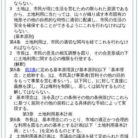
ならない。
3
土地は、市民が現に生活を営むための限られた資源である
から、土地利用に当たっては、山々が織り成す本市固有の
地形その他の自然的な特性に適切に配慮し、市民の生活の
安全を確保することができるようにこれを行わなければな
らない。
(基本原則)
第4条
土地利用は、市民の適切な関与を経てこれを行わなけ
ればならない。
2
市長は、市民の意見の相互調整を図り、その合意形成の下
に土地利用に関する公の権限を行使する。
(解釈)
第5条
前2条
に定める基本原理及び基本原則
(以下「基本理
念」と総称する。)
は、市民及び事業者
(営利その他の目的
をもって事業を営む者をいう。以下同じ。)
に対して直接に
義務を課し、又は権利を制限し、若しくは賦与するものと
解してはならない。
2
基本理念は、法令及びこの条例その他の条例並びにこれら
に基づく規則その他の規程による具体的な手続によって実
現する。
第3章
土地利用基本計画
第6条
市長は、基本理念にのっとり、市域の適正かつ合理的
な利用を図るための基本とする計画
(以下「土地利用基本計
画」という。)
を定めるものとする。
2
土地利用基本計画は、市議会の議決を経て定められた市域