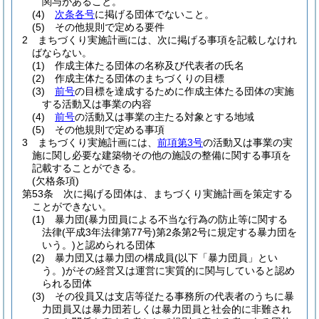
関与があること。
(4)
次条各号
に掲げる団体でないこと。
(5)
その他規則で定める要件
2
まちづくり実施計画には、次に掲げる事項を記載しなけれ
ばならない。
(1)
作成主体たる団体の名称及び代表者の氏名
(2)
作成主体たる団体のまちづくりの目標
(3)
前号
の目標を達成するために作成主体たる団体の実施
する活動又は事業の内容
(4)
前号
の活動又は事業の主たる対象とする地域
(5)
その他規則で定める事項
3
まちづくり実施計画には、
前項第3号
の活動又は事業の実
施に関し必要な建築物その他の施設の整備に関する事項を
記載することができる。
(欠格条項)
第53条
次に掲げる団体は、まちづくり実施計画を策定する
ことができない。
(1)
暴力団
(暴力団員による不当な行為の防止等に関する
法律
(平成3年法律第77号)
第2条第2号に規定する暴力団を
いう。)
と認められる団体
(2)
暴力団又は暴力団の構成員
(以下「暴力団員」とい
う。)
がその経営又は運営に実質的に関与していると認め
られる団体
(3)
その役員又は支店等従たる事務所の代表者のうちに暴
力団員又は暴力団若しくは暴力団員と社会的に非難され