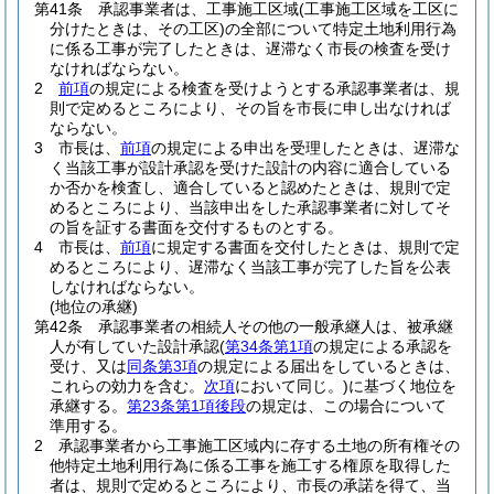
第41条
承認事業者は、工事施工区域
(工事施工区域を工区に
分けたときは、その工区)
の全部について特定土地利用行為
に係る工事が完了したときは、遅滞なく市長の検査を受け
なければならない。
2
前項
の規定による検査を受けようとする承認事業者は、規
則で定めるところにより、その旨を市長に申し出なければ
ならない。
3
市長は、
前項
の規定による申出を受理したときは、遅滞な
く当該工事が設計承認を受けた設計の内容に適合している
か否かを検査し、適合していると認めたときは、規則で定
めるところにより、当該申出をした承認事業者に対してそ
の旨を証する書面を交付するものとする。
4
市長は、
前項
に規定する書面を交付したときは、規則で定
めるところにより、遅滞なく当該工事が完了した旨を公表
しなければならない。
(地位の承継)
第42条
承認事業者の相続人その他の一般承継人は、被承継
人が有していた設計承認
(
第34条第1項
の規定による承認を
受け、又は
同条第3項
の規定による届出をしているときは、
これらの効力を含む。
次項
において同じ。)
に基づく地位を
承継する。
第23条第1項後段
の規定は、この場合について
準用する。
2
承認事業者から工事施工区域内に存する土地の所有権その
他特定土地利用行為に係る工事を施工する権原を取得した
者は、規則で定めるところにより、市長の承諾を得て、当