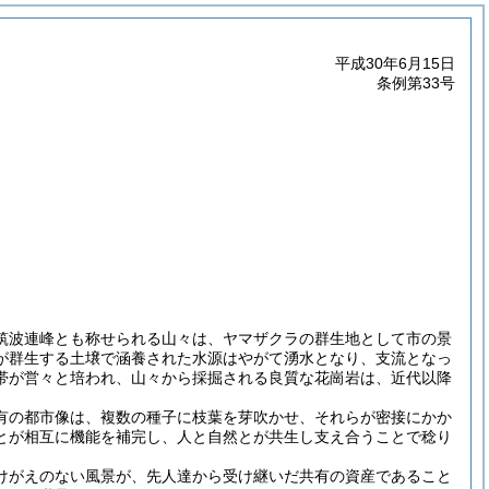
平成30年6月15日
条例第33号
筑波連峰とも称せられる山々は、ヤマザクラの群生地として市の景
が群生する土壌で涵養された水源はやがて湧水となり、支流となっ
帯が営々と培われ、山々から採掘される良質な花崗岩は、近代以降
有の都市像は、複数の種子に枝葉を芽吹かせ、それらが密接にかか
とが相互に機能を補完し、人と自然とが共生し支え合うことで稔り
けがえのない風景が、先人達から受け継いだ共有の資産であること