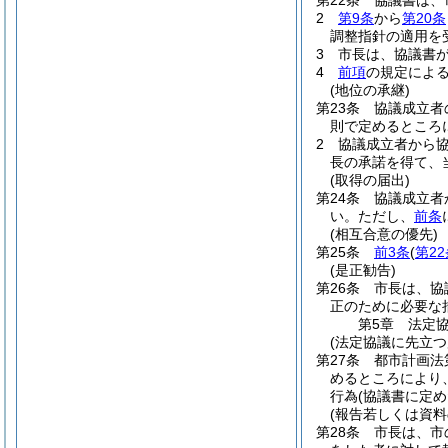
第22条
協議書は、
2
第9条
から
第20条
調整指針の適用を
3
市長は、協議書
4
前項
の規定によ
(地位の承継)
第23条
協議成立者
則で定めるところ
2
協議成立者から
長の承諾を得て、
(取得の届出)
第24条
協議成立者
い。
ただし、
前条
(相互合意の優先)
第25条
前3条
(
第2
(是正勧告)
第26条
市長は、協
正のために必要な
第5章
法定
(法定協議に先立つ
第27条
都市計画法
めるところにより
行為
(協議書に定
(報告若しくは資料
第28条
市長は、市