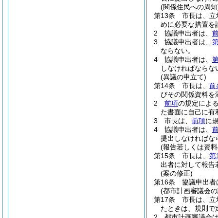
(関係住民への周知
第13条
市長は、立
めに必要な措置を
2
協議申出者は、
3
協議申出者は、
第
ならない。
4
協議申出者は、
第
しなければならな
(異議の申立て)
第14条
市長は、
前
びその関係資料を
2
前項
の規定によ
た書面に自己に有
3
市長は、
前項
に
4
協議申出者は、
提出しなければな
(報告若しくは資料
第15条
市長は、
第
出者に対して報告
(案の修正)
第16条
協議申出者
(都市計画審議会の
第17条
市長は、立
たときは、規則で
2
都市計画審議会