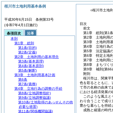
桜川市土地利用基本条例
○桜川市土地
平成30年6月15日 条例第33号
目次
(令和7年4月1日施行)
前文
第1章
総則
(第1
条項目次
沿革
第2章
土地利用
本則
第3章
土地利用
第1章
総則
第4章
立地行為
第1条
(目的)
第5章
法定協議
第2条
(定義)
第6章
特定土地
第2章
土地利用の基本理念
第7章
土地利用
第3条
(基本原理)
第8章
まちづく
第4条
(基本原則)
第9章
補則
(第6
第5条
(解釈)
附則
第3章
土地利用基本計画
桜川市は、関東平
第6条
色を彩るとともに、
第7条
(責務)
て市の名称の由来で
第4章
立地行為の調整の手続
における経済発展の
第8条
(立地調整指針)
このような風土と
第9条
(立地調整協議)
わり合うことで成り
第10条
(土地取得のあっせんその他
豊かな暮らしを持続
必要な措置)
成熟と縮退の時代
第11条
(関係機関協議)