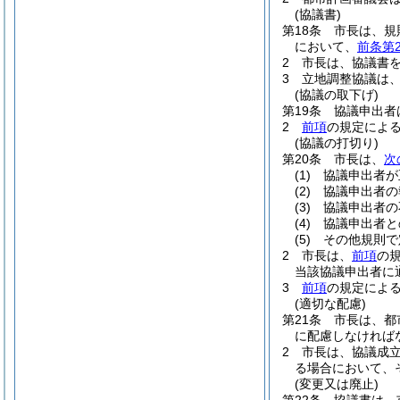
(協議書)
第18条
市長は、規
において、
前条第
2
市長は、協議書
3
立地調整協議は
(協議の取下げ)
第19条
協議申出者
2
前項
の規定によ
(協議の打切り)
第20条
市長は、
次
(1)
協議申出者が
(2)
協議申出者の
(3)
協議申出者の
(4)
協議申出者と
(5)
その他規則で
2
市長は、
前項
の
当該協議申出者に
3
前項
の規定によ
(適切な配慮)
第21条
市長は、都
に配慮しなければ
2
市長は、協議成
る場合において、
(変更又は廃止)