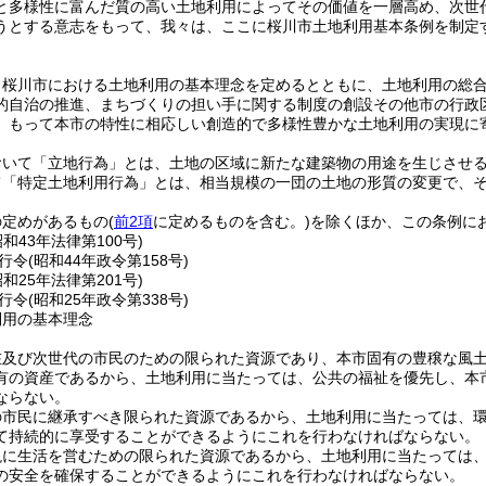
と多様性に富んだ質の高い土地利用によってその価値を一層高め、次世
うとする意志をもって、我々は、ここに桜川市土地利用基本条例を制定
、桜川市における土地利用の基本理念を定めるとともに、土地利用の総
的自治の推進、まちづくりの担い手に関する制度の創設その他市の行政
、もって本市の特性に相応しい創造的で多様性豊かな土地利用の実現に
おいて「立地行為」とは、土地の区域に新たな建築物の用途を生じさせ
て「特定土地利用行為」とは、相当規模の一団の土地の形質の変更で、
の定めがあるもの
(
前2項
に定めるものを含む。)
を除くほか、この条例に
昭和43年法律第100号)
行令
(昭和44年政令第158号)
昭和25年法律第201号)
行令
(昭和25年政令第338号)
利用の基本理念
在及び次世代の市民のための限られた資源であり、本市固有の豊穣な風
有の資産であるから、土地利用に当たっては、公共の福祉を優先し、本
ならない。
の市民に継承すべき限られた資源であるから、土地利用に当たっては、
て持続的に享受することができるようにこれを行わなければならない。
現に生活を営むための限られた資源であるから、土地利用に当たっては
の安全を確保することができるようにこれを行わなければならない。