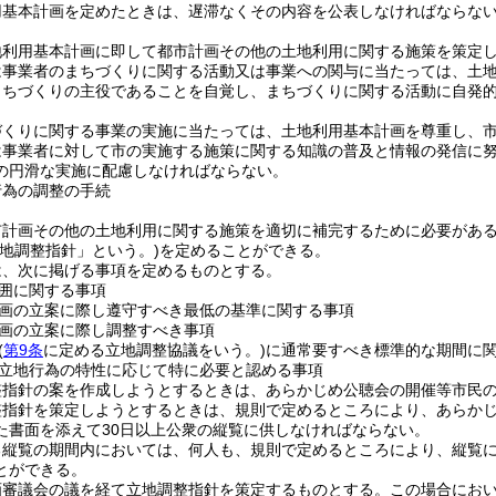
用基本計画を定めたときは、遅滞なくその内容を公表しなければならな
地利用基本計画に即して都市計画その他の土地利用に関する施策を策定
は事業者のまちづくりに関する活動又は事業への関与に当たっては、土
まちづくりの主役であることを自覚し、まちづくりに関する活動に自発
づくりに関する事業の実施に当たっては、土地利用基本計画を尊重し、
は事業者に対して市の実施する施策に関する知識の普及と情報の発信に
の円滑な実施に配慮しなければならない。
行為の調整の手続
市計画その他の土地利用に関する施策を適切に補完するために必要があ
立地調整指針」という。)
を定めることができる。
は、次に掲げる事項を定めるものとする。
囲に関する事項
画の立案に際し遵守すべき最低の基準に関する事項
画の立案に際し調整すべき事項
(
第9条
に定める立地調整協議をいう。)
に通常要すべき標準的な期間に
立地行為の特性に応じて特に必要と認める事項
整指針の案を作成しようとするときは、あらかじめ公聴会の開催等市民
整指針を策定しようとするときは、規則で定めるところにより、あらか
た書面を添えて30日以上公衆の縦覧に供しなければならない。
る縦覧の期間内においては、何人も、規則で定めるところにより、縦覧
とができる。
画審議会の議を経て立地調整指針を策定するものとする。
この場合にお