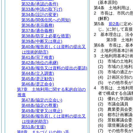
(基本原則)
第32条
(承認の条件)
第4条
土地利用は
第33条
(申請の取下げ)
2
市長は、市民の
第34条
(設計の変更)
(解釈)
第35条
(関係住民への周知)
第5条
前2条
に定め
第36条
(表示義務)
じ。)
に対して直接
第37条
(適合義務)
2
基本理念は、法
第38条
(防災上必要な措置)
第3章
土地
第39条
(中断又は廃止)
第6条
市長は、基
第40条
(報告若しくは資料の提出又
2
土地利用基本計
は技術的助言)
3
土地利用基本計
第41条
(完了検査)
(1)
市域の土地利
第42条
(地位の承継)
(2)
市域の土地利
第43条
(報告又は資料の提出の要請)
(3)
市域の適正か
第44条
(立入調査)
(4)
計画区分別の
第45条
(是正勧告)
(5)
その他市長が
第46条
(是正命令)
4
市長は、土地利
第7章
土地利用に関する私的自治の
者で構成する合議
推進
(1)
優れた学識経
第47条
(協定の立会い)
(2)
市議会議員
第48条
(協定の尊重)
(3)
農業委員会委
第49条
(変更又は廃止)
(4)
都市計画審議
第50条
(報告若しくは資料の提出又
(5)
景観審議会委
は技術的助言)
(6)
環境審議会委
第51条
(支援)
(7)
その他市長が
第8章
まちづくりの担い手