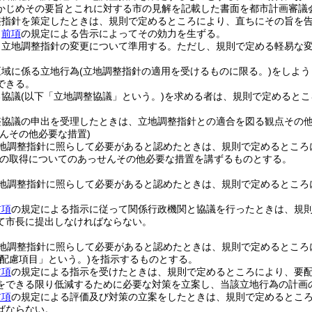
かじめその要旨とこれに対する市の見解を記載した書面を都市計画審議
整指針を策定したときは、規則で定めるところにより、直ちにその旨を
、
前項
の規定による告示によってその効力を生ずる。
、立地調整指針の変更について準用する。
ただし、規則で定める軽易な
区域に係る立地行為
(立地調整指針の適用を受けるものに限る。)
をしよう
できる。
る協議
(以下「立地調整協議」という。)
を求める者は、規則で定めるとこ
。
整協議の申出を受理したときは、立地調整指針との適合を図る観点その
んその他必要な措置)
地調整指針に照らして必要があると認めたときは、規則で定めるところ
の取得についてのあっせんその他必要な措置を講ずるものとする。
地調整指針に照らして必要があると認めたときは、規則で定めるところ
前項
の規定による指示に従って関係行政機関と協議を行ったときは、規
て市長に提出しなければならない。
地調整指針に照らして必要があると認めたときは、規則で定めるところ
要配慮項目」という。)
を指示するものとする。
前項
の規定による指示を受けたときは、規則で定めるところにより、要
をできる限り低減するために必要な対策を立案し、当該立地行為の計画
前項
の規定による評価及び対策の立案をしたときは、規則で定めるとこ
ばならない。