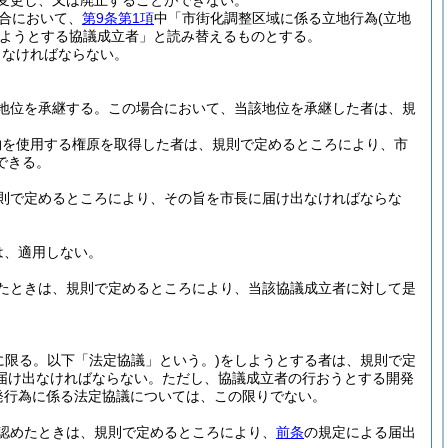
変更し、又は廃止することができない。
合において、
第9条第1項
中「市街化調整区域に係る立地行為
(立地
ようとする協議成立者」と読み替えるものとする。
しなければならない。
地位を承継する。
この場合において、当該地位を承継した者は、規
物を使用する権原を取得した者は、規則で定めるところにより、市
できる。
則で定めるところにより、その旨を市長に届け出なければならな
は、適用しない。
たときは、規則で定めるところにより、当該協議成立者に対して是
に限る。以下「法定協議」という。)
をしようとする者は、規則で定
届け出なければならない。
ただし、協議成立者の行おうとする開発
発行為に係る法定協議については、この限りでない。
認めたときは、規則で定めるところにより、
前条
の規定による届出