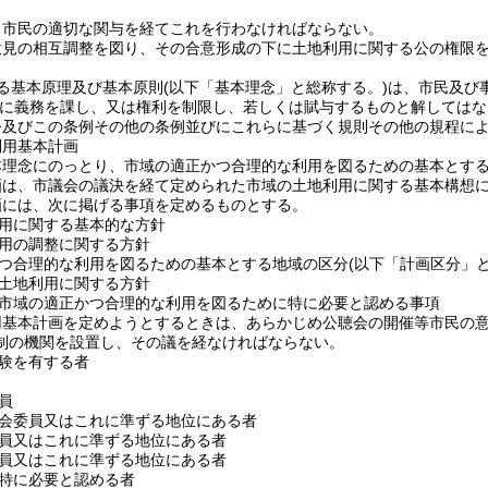
、市民の適切な関与を経てこれを行わなければならない。
意見の相互調整を図り、その合意形成の下に土地利用に関する公の権限
る基本原理及び基本原則
(以下「基本理念」と総称する。)
は、市民及び
に義務を課し、又は権利を制限し、若しくは賦与するものと解してはな
令及びこの条例その他の条例並びにこれらに基づく規則その他の規程に
利用基本計画
本理念にのっとり、市域の適正かつ合理的な利用を図るための基本とす
画は、市議会の議決を経て定められた市域の土地利用に関する基本構想
画には、次に掲げる事項を定めるものとする。
用に関する基本的な方針
用の調整に関する方針
つ合理的な利用を図るための基本とする地域の区分
(以下「計画区分」と
土地利用に関する方針
市域の適正かつ合理的な利用を図るために特に必要と認める事項
用基本計画を定めようとするときは、あらかじめ公聴会の開催等市民の
制の機関を設置し、その議を経なければならない。
験を有する者
員
会委員又はこれに準ずる地位にある者
員又はこれに準ずる地位にある者
員又はこれに準ずる地位にある者
特に必要と認める者