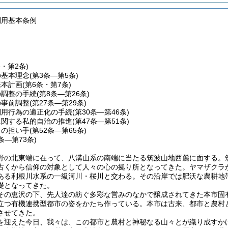
利用基本条例
条・第2条)
の基本理念
(第3条―第5条)
基本計画
(第6条・第7条)
の調整の手続
(第8条―第26条)
の事前調整
(第27条―第29条)
利用行為の適正化の手続
(第30条―第46条)
に関する私的自治の推進
(第47条―第51条)
りの担い手
(第52条―第65条)
6条―第73条)
野の北東端に在って、八溝山系の南端に当たる筑波山地西麓に面する。
古くから信仰の対象として人々の心の拠り所となってきた。ヤマザクラ
ある利根川水系の一級河川・桜川と交わる。その沿岸では肥沃な農耕地
礎となってきた。
その恵沢の下、先人達の紡ぐ多彩な営みのなかで醸成されてきた本市固
立つ有機連携型都市の姿をかたち作っている。本市は古来、都市と農村
させてきた。
を迎えた今日、我々は、この都市と農村と神秘なる山々とが織り成すか