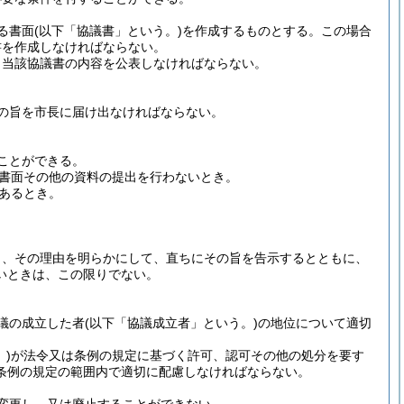
る書面
(以下「協議書」という。)
を作成するものとする。
この場合
書を作成しなければならない。
、当該協議書の内容を公表しなければならない。
の旨を市長に届け出なければならない。
ことができる。
書面その他の資料の提出を行わないとき。
あるとき。
。
。
り、その理由を明らかにして、直ちにその旨を告示するとともに、
いときは、この限りでない。
議の成立した者
(以下「協議成立者」という。)
の地位について適切
)
が法令又は条例の規定に基づく許可、認可その他の処分を要す
条例の規定の範囲内で適切に配慮しなければならない。