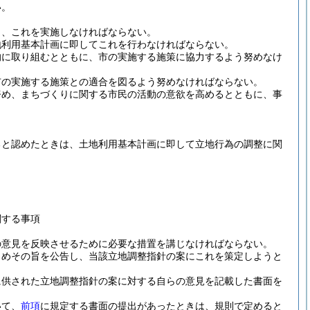
い。
し、これを実施しなければならない。
地利用基本計画に即してこれを行わなければならない。
的に取り組むとともに、市の実施する施策に協力するよう努めなけ
市の実施する施策との適合を図るよう努めなければならない。
努め、まちづくりに関する市民の活動の意欲を高めるとともに、事
ると認めたときは、土地利用基本計画に即して立地行為の調整に関
関する事項
の意見を反映させるために必要な措置を講じなければならない。
じめその旨を公告し、当該立地調整指針の案にこれを策定しようと
に供された立地調整指針の案に対する自らの意見を記載した書面を
いて、
前項
に規定する書面の提出があったときは、規則で定めると