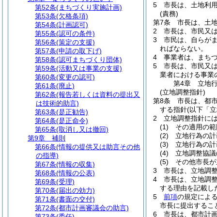
5
市長は、土地利
第52条
(まちづくり実施計画)
(責務)
第53条
(欠格条項)
第7条
市長は、土
第54条
(計画認可)
2
市長は、市民又
第55条
(認可の条件)
3
市民は、自らが
第56条
(策定の支援)
ればならない。
第57条
(申請の取下げ)
4
事業者は、まち
第58条
(認可まちづくり団体)
5
市長は、市民又
第59条
(活動又は事業の支援)
業者における事業
第60条
(変更の認可)
第4章
立地
第61条
(廃止)
(立地調整指針)
第62条
(報告若しくは資料の提出又
第8条
市長は、都
は技術的助言)
する指針
(以下「
第63条
(是正勧告)
2
立地調整指針に
第64条
(是正命令)
(1)
その適用の範
第65条
(取消し又は撤回)
(2)
立地行為の計
第9章
補則
(3)
立地行為の計
第66条
(情報の提供又は助言その他
(4)
立地調整協議
の指導)
(5)
その他市長が
第67条
(情報の収集)
3
市長は、立地調
第68条
(情報の公表)
4
市長は、立地調
第69条
(受理)
する理由を記載し
第70条
(届出の効力)
5
前項
の規定によ
第71条
(書面の交付)
市長に提出するこ
第72条
(都市計画審議会の助言)
6
市長は、都市計
第73条
(委任)