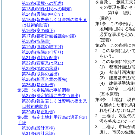
を自覚し、創意工夫
第12条
(環境への配慮)
その実現を果たそ
第13条
(関係住民への周知)
第1章
総則
第14条
(異議の申立て)
(目的)
第15条
(報告若しくは資料の提出又
第1条
この条例は
は技術的助言)
地利用に関する私
第16条
(案の修正)
必要な事項を定め
第17条
(都市計画審議会の議)
(定義)
第18条
(協議書)
第2条
この条例に
第19条
(協議の取下げ)
2
この条例におい
第20条
(協議の打切り)
をいう。
第21条
(適切な配慮)
3
この条例に特別
第22条
(変更又は廃止)
(1)
都市計画法
(
第23条
(地位の承継)
(2)
都市計画法施
第24条
(取得の届出)
(3)
建築基準法
(
第25条
(相互合意の優先)
(4)
建築基準法施
第26条
(是正勧告)
第2章
土地
第5章
法定協議の事前調整
(基本原理)
第27条
(法定協議に先立つ届出)
第3条
土地は、現
第28条
(報告若しくは資料の提出又
ら継承した市民共
は技術的助言)
れを行わなければ
第29条
(是正勧告)
2
土地は、次世代
第6章
特定土地利用行為の適正化の
沢を将来にわたっ
手続
3
土地は、市民が
第30条
(設計基準)
慮し、市民の生活
第31条
(設計承認)