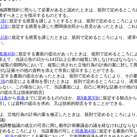
)
地調整指針に照らして必要があると認めたときは、規則で定めるところ
講ずべきことを指示するものとする。
前項
に規定する措置を講じようとするときは、規則で定めるところによ
1項
に規定する措置を講じた際関係住民から意見があったときは、これ
1項
に規定する措置を講じたときは、規則で定めるところにより、遅滞
い。
条第4項
に規定する書面の提出があったときは、規則で定めるところに
添えて、当該公告の日から14日以上公衆の縦覧に供しなければならない
る縦覧の期間内において、縦覧に供された立地行為の計画の案に対して
利な証拠その他の資料を添えて市長に提出することができる。
規定する書面の提出があったときは、規則で定めるところにより、その
前項
の規定による通知を受けたときは、規則で定めるところにより、遅
らない。
この場合において、当該書面には、自己に有利な証拠その他の
の提出又は技術的助言)
11条
から
前条
までに定めるもののほか、
第9条第3項
に規定する観点から
若しくは資料の提出を求め、又は技術的助言をすることができる。
は、立地行為の計画の案を修正したときは、規則で定めるところにより
議)
地調整協議の成立の可否に関し都市計画審議会の議を経なければならな
定めるところにより、当該書面の写しと
同条第4項
に規定する書面の写
は、
前項
の規定による審議において、立地調整協議を成立させるために