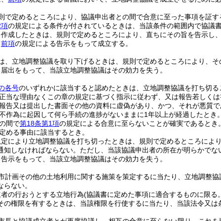
則で定めるところにより、協議申出者との間で合意に至った事項を証す
2項
の規定による条件が付されているときは、当該条件の範囲内で協議
を作成したときは、規則で定めるところにより、直ちにその旨を告示し
、
前項
の規定による告示をもって成立する。
は、立地調整協議を取り下げるときは、規則で定めるところにより、そ
る届出をもって、当該立地調整協議はその効力を失う。
の各号
のいずれかに該当すると認めたときは、立地調整協議を打ち切る
正当な理由なくこの章の規定に基づく指示に従わず、又は報告若しくは
報告又は提出した書面その他の資料に虚偽があり、かつ、それが悪質で
不作為に起因して何ら手続の進捗がないままに1年以上が経過したとき
の間で
第18条第1項
の規定による合意に至らないことが確実であるとき
定める事由に該当するとき。
規定により立地調整協議を打ち切ったときは、規則で定めるところによ
通知しなければならない。
ただし、当該協議申出者の所在が明らかでな
る告示をもって、当該立地調整協議はその効力を失う。
市計画その他の土地利用に関する施策を策定するに当たり、立地調整協
ならない。
立者の行おうとする立地行為
(協議書に定めた事項に適合するものに限る。
その権限を有するときは、当該権限を行使するに当たり、当該法令又は