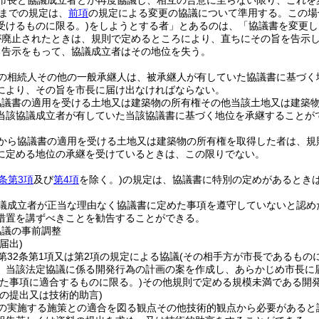
市長と協議成立者とが再度協議し、相互の合意に至らない限り、これを
までの規定は、
前項
の規定による変更の協議について準用する。
この場
受けるものに限る。)
をしようとする者」とあるのは、「協議書を変更し
が廃止されたときは、規則で定めるところにより、直ちにその旨を告示
る告示をもって、協議成立者はその地位を失う。
の相続人その他の一般承継人は、被承継人が有していた協議書に基づく
により、その旨を市長に届け出なければならない。
協議書の適用を受ける土地又は建築物の所有権その他当該土地又は建築
当該協議成立者が有していた当該協議書に基づく地位を承継することが
から協議書の適用を受ける土地又は建築物の所有権を取得した者は、規
に定める地位の承継を受けているときは、この限りでない。
2条第3項
及び
第4項
を除く。)
の規定は、協議書に特別の定めがあるとき
議成立者が正当な理由なく協議書に定めた事項を遵守していないと認め
措置を講ずべきことを勧告することができる。
協議の事前調整
届出)
第32条第1項又は第2項の規定による協議
(その相手方が市長であるもの
、当該法定協議に係る開発行為の計画の案を作成し、あらかじめ市長に
めた事項に適合するものに限る。)
その他規則で定める規模未満である開
の提出又は技術的助言)
の実施する施策との適合を図る観点その他技術的観点から必要があると