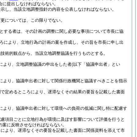
会に提出しなければならない。
告示し、当該立地調整指針の内容を公表しなければならない。
変更については、この限りでない。
とする者は、その計画の調整に関し必要な事項について市長に協
ろにより、立地行為の計画の案を作成し、その旨を市長に申し出
他技術的観点から、当該立地調整協議を行うものとする。
により、立地調整協議の申出をした者
(以下「協議申出者」とい
により、協議申出者に対して関係行政機関と協議すべきことを指示
則で定めるところにより、遅滞なくその結果の要旨を記載した書面
により、協議申出者に対して環境への負荷の低減に関し特に配慮す
配慮項目ごとに立地行為が環境に及ぼす影響について評価を行うと
の案に反映させなければならない。
ろにより、遅滞なくその要旨を記載した書面に関係資料を添えて市