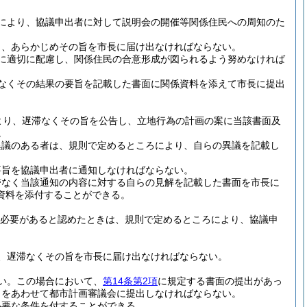
により、協議申出者に対して説明会の開催等関係住民への周知のた
り、あらかじめその旨を市長に届け出なければならない。
に適切に配慮し、関係住民の合意形成が図られるよう努めなければ
なくその結果の要旨を記載した書面に関係資料を添えて市長に提出
より、遅滞なくその旨を公告し、立地行為の計画の案に当該書面及
。
異議のある者は、規則で定めるところにより、自らの異議を記載し
要旨を協議申出者に通知しなければならない。
滞なく当該通知の内容に対する自らの見解を記載した書面を市長に
資料を添付することができる。
必要があると認めたときは、規則で定めるところにより、協議申
、遅滞なくその旨を市長に届け出なければならない。
い。
この場合において、
第14条第2項
に規定する書面の提出があっ
しをあわせて都市計画審議会に提出しなければならない。
必要な条件を付することができる。