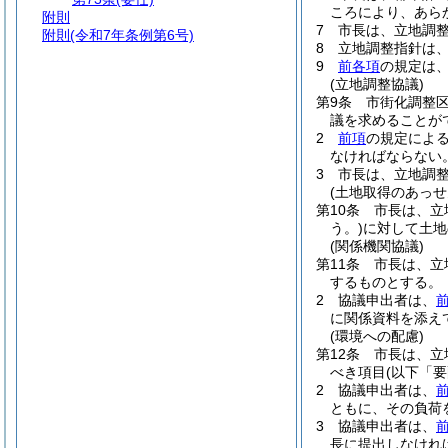
ころにより、あら
附則
7
市長は、立地調
附則
(令和7年条例第6号)
8
立地調整指針は
9
前各項
の規定は
(立地調整協議)
第9条
市街化調整
議を求めることが
2
前項
の規定によ
なければならない
3
市長は、立地調
(土地取得のあっせ
第10条
市長は、立
う。)
に対して土地
(関係機関協議)
第11条
市長は、立
するものとする。
2
協議申出者は、
に関係資料を添え
(環境への配慮)
第12条
市長は、立
べき項目
(以下「
2
協議申出者は、
ともに、その負荷
3
協議申出者は、
長に提出しなけれ