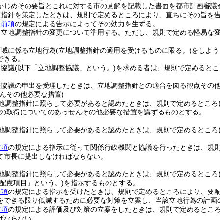
かじめその要旨とこれに対する市の見解を記載した書面を都市計画審議
整指針を策定したときは、規則で定めるところにより、直ちにその旨を
、
前項
の規定による告示によってその効力を生ずる。
、立地調整指針の変更について準用する。
ただし、規則で定める軽易な
区域に係る立地行為
(立地調整指針の適用を受けるものに限る。)
をしよう
できる。
る協議
(以下「立地調整協議」という。)
を求める者は、規則で定めるとこ
。
整協議の申出を受理したときは、立地調整指針との適合を図る観点その
んその他必要な措置)
地調整指針に照らして必要があると認めたときは、規則で定めるところ
の取得についてのあっせんその他必要な措置を講ずるものとする。
地調整指針に照らして必要があると認めたときは、規則で定めるところ
前項
の規定による指示に従って関係行政機関と協議を行ったときは、規
て市長に提出しなければならない。
地調整指針に照らして必要があると認めたときは、規則で定めるところ
要配慮項目」という。)
を指示するものとする。
前項
の規定による指示を受けたときは、規則で定めるところにより、要
をできる限り低減するために必要な対策を立案し、当該立地行為の計画
前項
の規定による評価及び対策の立案をしたときは、規則で定めるとこ
ばならない。