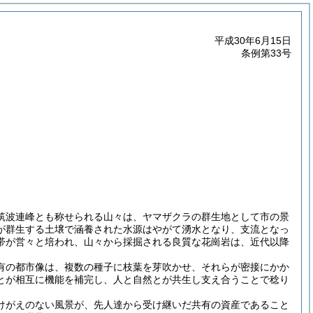
平成30年6月15日
条例第33号
筑波連峰とも称せられる山々は、ヤマザクラの群生地として市の景
が群生する土壌で涵養された水源はやがて湧水となり、支流となっ
帯が営々と培われ、山々から採掘される良質な花崗岩は、近代以降
有の都市像は、複数の種子に枝葉を芽吹かせ、それらが密接にかか
とが相互に機能を補完し、人と自然とが共生し支え合うことで稔り
けがえのない風景が、先人達から受け継いだ共有の資産であること