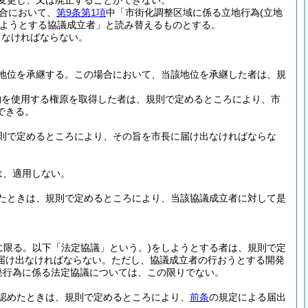
変更し、又は廃止することができない。
合において、
第9条第1項
中「市街化調整区域に係る立地行為
(立地
ようとする協議成立者」と読み替えるものとする。
しなければならない。
地位を承継する。
この場合において、当該地位を承継した者は、規
物を使用する権原を取得した者は、規則で定めるところにより、市
できる。
則で定めるところにより、その旨を市長に届け出なければならな
は、適用しない。
たときは、規則で定めるところにより、当該協議成立者に対して是
に限る。以下「法定協議」という。)
をしようとする者は、規則で定
届け出なければならない。
ただし、協議成立者の行おうとする開発
発行為に係る法定協議については、この限りでない。
認めたときは、規則で定めるところにより、
前条
の規定による届出