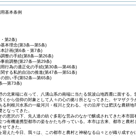
利用基本条例
条・第2条)
の基本理念
(第3条―第5条)
基本計画
(第6条・第7条)
の調整の手続
(第8条―第26条)
の事前調整
(第27条―第29条)
利用行為の適正化の手続
(第30条―第46条)
に関する私的自治の推進
(第47条―第51条)
りの担い手
(第52条―第65条)
6条―第73条)
野の北東端に在って、八溝山系の南端に当たる筑波山地西麓に面する。
古くから信仰の対象として人々の心の拠り所となってきた。ヤマザクラ
ある利根川水系の一級河川・桜川と交わる。その沿岸では肥沃な農耕地
礎となってきた。
その恵沢の下、先人達の紡ぐ多彩な営みのなかで醸成されてきた本市固
立つ有機連携型都市の姿をかたち作っている。本市は古来、都市と農村
させてきた。
を迎えた今日、我々は、この都市と農村と神秘なる山々とが織り成すか