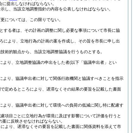
会に提出しなければならない。
告示し、当該立地調整指針の内容を公表しなければならない。
変更については、この限りでない。
とする者は、その計画の調整に関し必要な事項について市長に協
ろにより、立地行為の計画の案を作成し、その旨を市長に申し出
他技術的観点から、当該立地調整協議を行うものとする。
により、立地調整協議の申出をした者
(以下「協議申出者」とい
により、協議申出者に対して関係行政機関と協議すべきことを指示
則で定めるところにより、遅滞なくその結果の要旨を記載した書面
により、協議申出者に対して環境への負荷の低減に関し特に配慮す
配慮項目ごとに立地行為が環境に及ぼす影響について評価を行うと
の案に反映させなければならない。
ろにより、遅滞なくその要旨を記載した書面に関係資料を添えて市