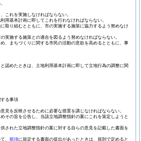
い。
し、これを実施しなければならない。
地利用基本計画に即してこれを行わなければならない。
的に取り組むとともに、市の実施する施策に協力するよう努めなけ
市の実施する施策との適合を図るよう努めなければならない。
努め、まちづくりに関する市民の活動の意欲を高めるとともに、事
ると認めたときは、土地利用基本計画に即して立地行為の調整に関
関する事項
の意見を反映させるために必要な措置を講じなければならない。
じめその旨を公告し、当該立地調整指針の案にこれを策定しようと
に供された立地調整指針の案に対する自らの意見を記載した書面を
いて、
前項
に規定する書面の提出があったときは、規則で定めると