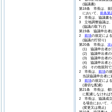
(協議書)
第18条
市長は、規
において、
前条第
2
市長は、協議書
3
立地調整協議は
(協議の取下げ)
第19条
協議申出者
2
前項
の規定によ
(協議の打切り)
第20条
市長は、
次
(1)
協議申出者が
(2)
協議申出者の
(3)
協議申出者の
(4)
協議申出者と
(5)
その他規則で
2
市長は、
前項
の
当該協議申出者に
3
前項
の規定によ
(適切な配慮)
第21条
市長は、都
に配慮しなければ
2
市長は、協議成
る場合において、
(変更又は廃止)