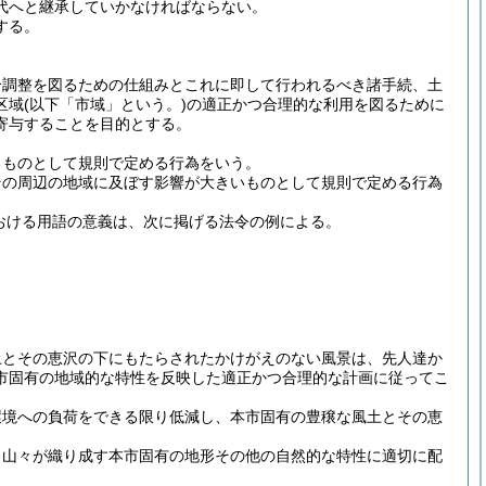
代へと継承していかなければならない。
する。
合調整を図るための仕組みとこれに即して行われるべき諸手続、土
区域
(以下「市域」という。)
の適正かつ合理的な利用を図るために
寄与することを目的とする。
るものとして規則で定める行為をいう。
その周辺の地域に及ぼす影響が大きいものとして規則で定める行為
おける用語の意義は、次に掲げる法令の例による。
土とその恵沢の下にもたらされたかけがえのない風景は、先人達か
市固有の地域的な特性を反映した適正かつ合理的な計画に従ってこ
環境への負荷をできる限り低減し、本市固有の豊穣な風土とその恵
、山々が織り成す本市固有の地形その他の自然的な特性に適切に配