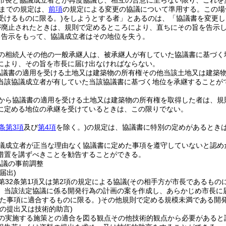
市長と協議成立者とが再度協議し、相互の合意に至らない限り、これを
までの規定は、
前項
の規定による変更の協議について準用する。
この場
受けるものに限る。)
をしようとする者」とあるのは、「協議書を変更し
が廃止されたときは、規則で定めるところにより、直ちにその旨を告示
る告示をもって、協議成立者はその地位を失う。
の相続人その他の一般承継人は、被承継人が有していた協議書に基づく
により、その旨を市長に届け出なければならない。
協議書の適用を受ける土地又は建築物の所有権その他当該土地又は建築
当該協議成立者が有していた当該協議書に基づく地位を承継することが
から協議書の適用を受ける土地又は建築物の所有権を取得した者は、規
に定める地位の承継を受けているときは、この限りでない。
2条第3項
及び
第4項
を除く。)
の規定は、協議書に特別の定めがあるとき
議成立者が正当な理由なく協議書に定めた事項を遵守していないと認め
措置を講ずべきことを勧告することができる。
協議の事前調整
届出)
第32条第1項又は第2項の規定による協議
(その相手方が市長であるもの
、当該法定協議に係る開発行為の計画の案を作成し、あらかじめ市長に
めた事項に適合するものに限る。)
その他規則で定める規模未満である開
の提出又は技術的助言)
の実施する施策との適合を図る観点その他技術的観点から必要があると