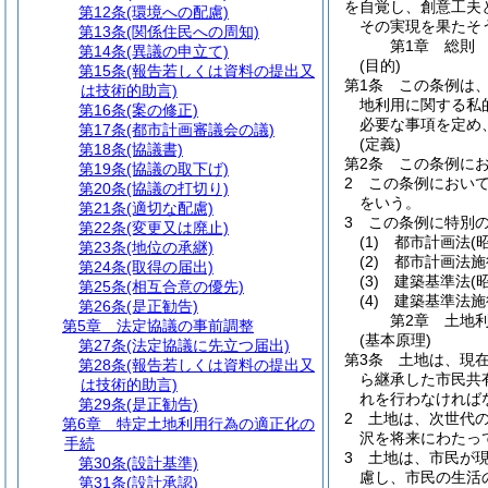
を自覚し、創意工夫
第12条
(環境への配慮)
その実現を果たそ
第13条
(関係住民への周知)
第1章
総則
第14条
(異議の申立て)
(目的)
第15条
(報告若しくは資料の提出又
第1条
この条例は
は技術的助言)
地利用に関する私
第16条
(案の修正)
必要な事項を定め
第17条
(都市計画審議会の議)
(定義)
第18条
(協議書)
第2条
この条例に
第19条
(協議の取下げ)
2
この条例におい
第20条
(協議の打切り)
をいう。
第21条
(適切な配慮)
3
この条例に特別
第22条
(変更又は廃止)
(1)
都市計画法
(
第23条
(地位の承継)
(2)
都市計画法施
第24条
(取得の届出)
(3)
建築基準法
(
第25条
(相互合意の優先)
(4)
建築基準法施
第26条
(是正勧告)
第2章
土地
第5章
法定協議の事前調整
(基本原理)
第27条
(法定協議に先立つ届出)
第3条
土地は、現
第28条
(報告若しくは資料の提出又
ら継承した市民共
は技術的助言)
れを行わなければ
第29条
(是正勧告)
2
土地は、次世代
第6章
特定土地利用行為の適正化の
沢を将来にわたっ
手続
3
土地は、市民が
第30条
(設計基準)
慮し、市民の生活
第31条
(設計承認)