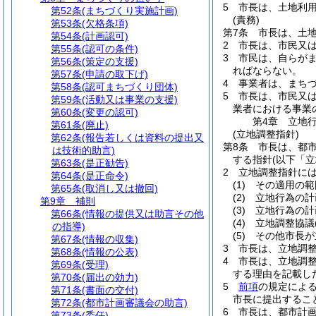
5
市長は、土地利
第52条
(まちづくり実施計画)
(責務)
第53条
(欠格条項)
第7条
市長は、土
第54条
(計画認可)
2
市長は、市民又
第55条
(認可の条件)
3
市民は、自らが
第56条
(策定の支援)
ればならない。
第57条
(申請の取下げ)
4
事業者は、まち
第58条
(認可まちづくり団体)
5
市長は、市民又
第59条
(活動又は事業の支援)
業者における事業
第60条
(変更の認可)
第4章
立地
第61条
(廃止)
(立地調整指針)
第62条
(報告若しくは資料の提出又
第8条
市長は、都
は技術的助言)
する指針
(以下「
第63条
(是正勧告)
2
立地調整指針に
第64条
(是正命令)
(1)
その適用の範
第65条
(取消し又は撤回)
(2)
立地行為の計
第9章
補則
(3)
立地行為の計
第66条
(情報の提供又は助言その他
(4)
立地調整協議
の指導)
(5)
その他市長が
第67条
(情報の収集)
3
市長は、立地調
第68条
(情報の公表)
4
市長は、立地調
第69条
(受理)
する理由を記載し
第70条
(届出の効力)
5
前項
の規定によ
第71条
(書面の交付)
市長に提出するこ
第72条
(都市計画審議会の助言)
6
市長は、都市計
第73条
(委任)