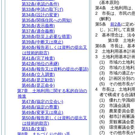
(基本原則)
第32条
(承認の条件)
第4条
土地利用は
第33条
(申請の取下げ)
2
市長は、市民の
第34条
(設計の変更)
(解釈)
第35条
(関係住民への周知)
第5条
前2条
に定め
第36条
(表示義務)
じ。)
に対して直接
第37条
(適合義務)
2
基本理念は、法
第38条
(防災上必要な措置)
第3章
土地
第39条
(中断又は廃止)
第6条
市長は、基
第40条
(報告若しくは資料の提出又
2
土地利用基本計
は技術的助言)
3
土地利用基本計
第41条
(完了検査)
(1)
市域の土地利
第42条
(地位の承継)
(2)
市域の土地利
第43条
(報告又は資料の提出の要請)
(3)
市域の適正か
第44条
(立入調査)
(4)
計画区分別の
第45条
(是正勧告)
(5)
その他市長が
第46条
(是正命令)
4
市長は、土地利
第7章
土地利用に関する私的自治の
者で構成する合議
推進
(1)
優れた学識経
第47条
(協定の立会い)
(2)
市議会議員
第48条
(協定の尊重)
(3)
農業委員会委
第49条
(変更又は廃止)
(4)
都市計画審議
第50条
(報告若しくは資料の提出又
(5)
景観審議会委
は技術的助言)
(6)
環境審議会委
第51条
(支援)
(7)
その他市長が
第8章
まちづくりの担い手