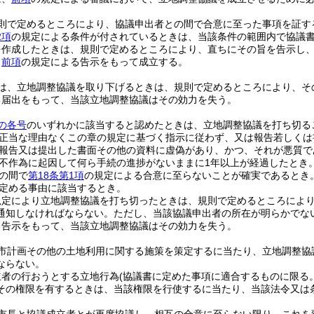
則で定めるところにより、協議申出者との間で合意に至った事項を証す
2項
の規定による条件が付されているときは、当該条件の範囲内で協議
を作成したときは、規則で定めるところにより、直ちにその旨を告示し
、
前項
の規定による告示をもって成立する。
は、立地調整協議を取り下げるときは、規則で定めるところにより、そ
る届出をもって、当該立地調整協議はその効力を失う。
の各号
のいずれかに該当すると認めたときは、立地調整協議を打ち切る
正当な理由なくこの章の規定に基づく指示に従わず、又は報告若しくは
報告又は提出した書面その他の資料に虚偽があり、かつ、それが悪質で
不作為に起因して何ら手続の進捗がないままに1年以上が経過したとき
の間で
第18条第1項
の規定による合意に至らないことが確実であるとき
定める事由に該当するとき。
規定により立地調整協議を打ち切ったときは、規則で定めるところによ
通知しなければならない。
ただし、当該協議申出者の所在が明らかでな
る告示をもって、当該立地調整協議はその効力を失う。
市計画その他の土地利用に関する施策を策定するに当たり、立地調整協
ならない。
立者の行おうとする立地行為
(協議書に定めた事項に適合するものに限る。
その権限を有するときは、当該権限を行使するに当たり、当該法令又は