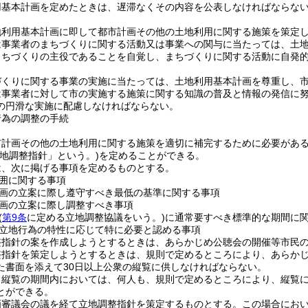
用基本計画を定めたときは、遅滞なくその内容を公表しなければならな
地利用基本計画に即して都市計画その他の土地利用に関する施策を策定
は事業者のまちづくりに関する活動又は事業への関与に当たっては、土
まちづくりの主役であることを自覚し、まちづくりに関する活動に自発
づくりに関する事業の実施に当たっては、土地利用基本計画を尊重し、
は事業者に対して市の実施する施策に関する知識の普及と情報の発信に
の円滑な実施に配慮しなければならない。
行為の調整の手続
市計画その他の土地利用に関する施策を適切に補完するために必要があ
立地調整指針」という。)
を定めることができる。
は、次に掲げる事項を定めるものとする。
囲に関する事項
画の立案に際し遵守すべき最低の基準に関する事項
画の立案に際し調整すべき事項
(
第9条
に定める立地調整協議をいう。)
に通常要すべき標準的な期間に
立地行為の特性に応じて特に必要と認める事項
整指針の案を作成しようとするときは、あらかじめ公聴会の開催等市民
整指針を策定しようとするときは、規則で定めるところにより、あらか
た書面を添えて30日以上公衆の縦覧に供しなければならない。
る縦覧の期間内においては、何人も、規則で定めるところにより、縦覧
とができる。
画審議会の議を経て立地調整指針を策定するものとする。
この場合にお