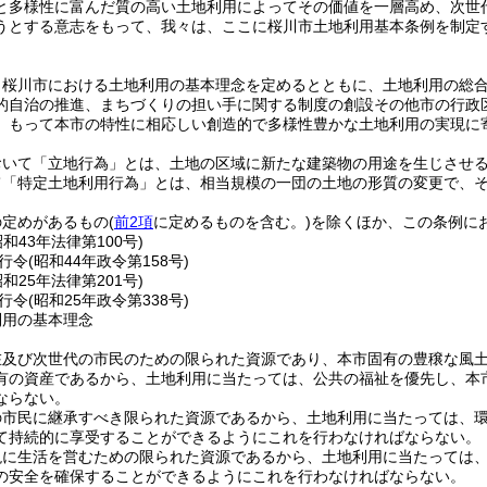
と多様性に富んだ質の高い土地利用によってその価値を一層高め、次世
うとする意志をもって、我々は、ここに桜川市土地利用基本条例を制定
、桜川市における土地利用の基本理念を定めるとともに、土地利用の総
的自治の推進、まちづくりの担い手に関する制度の創設その他市の行政
、もって本市の特性に相応しい創造的で多様性豊かな土地利用の実現に
おいて「立地行為」とは、土地の区域に新たな建築物の用途を生じさせ
て「特定土地利用行為」とは、相当規模の一団の土地の形質の変更で、
の定めがあるもの
(
前2項
に定めるものを含む。)
を除くほか、この条例に
昭和43年法律第100号)
行令
(昭和44年政令第158号)
昭和25年法律第201号)
行令
(昭和25年政令第338号)
利用の基本理念
在及び次世代の市民のための限られた資源であり、本市固有の豊穣な風
有の資産であるから、土地利用に当たっては、公共の福祉を優先し、本
ならない。
の市民に継承すべき限られた資源であるから、土地利用に当たっては、
て持続的に享受することができるようにこれを行わなければならない。
現に生活を営むための限られた資源であるから、土地利用に当たっては
の安全を確保することができるようにこれを行わなければならない。