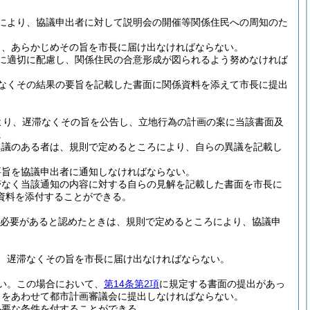
により、協議申出者に対して説明会の開催等関係住民への周知のた
り、あらかじめその旨を市長に届け出なければならない。
に適切に配慮し、関係住民の合意形成が図られるよう努めなければ
なくその結果の要旨を記載した書面に関係資料を添えて市長に提出
より、遅滞なくその旨を公告し、立地行為の計画の案に当該書面及
。
異議のある者は、規則で定めるところにより、自らの異議を記載し
要旨を協議申出者に通知しなければならない。
滞なく当該通知の内容に対する自らの見解を記載した書面を市長に
資料を添付することができる。
必要があると認めたときは、規則で定めるところにより、協議申
、遅滞なくその旨を市長に届け出なければならない。
い。
この場合において、
第14条第2項
に規定する書面の提出があっ
しをあわせて都市計画審議会に提出しなければならない。
必要な条件を付することができる。