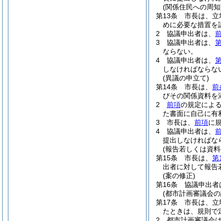
(関係住民への周知
第13条
市長は、立
めに必要な措置を
2
協議申出者は、
3
協議申出者は、
第
ならない。
4
協議申出者は、
第
しなければならな
(異議の申立て)
第14条
市長は、
前
びその関係資料を
2
前項
の規定によ
た書面に自己に有
3
市長は、
前項
に
4
協議申出者は、
提出しなければな
(報告若しくは資料
第15条
市長は、
第
出者に対して報告
(案の修正)
第16条
協議申出者
(都市計画審議会の
第17条
市長は、立
たときは、規則で
2
都市計画審議会