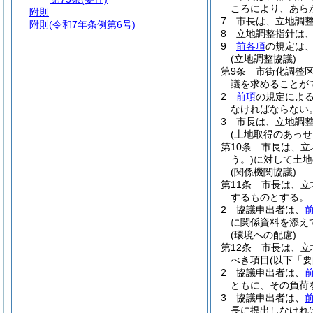
ころにより、あら
附則
7
市長は、立地調
附則
(令和7年条例第6号)
8
立地調整指針は
9
前各項
の規定は
(立地調整協議)
第9条
市街化調整
議を求めることが
2
前項
の規定によ
なければならない
3
市長は、立地調
(土地取得のあっせ
第10条
市長は、立
う。)
に対して土地
(関係機関協議)
第11条
市長は、立
するものとする。
2
協議申出者は、
に関係資料を添え
(環境への配慮)
第12条
市長は、立
べき項目
(以下「
2
協議申出者は、
ともに、その負荷
3
協議申出者は、
長に提出しなけれ