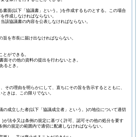
る書面
(以下「協議書」という。)
を作成するものとする。
この場合
書を作成しなければならない。
、当該協議書の内容を公表しなければならない。
の旨を市長に届け出なければならない。
ことができる。
書面その他の資料の提出を行わないとき。
あるとき。
。
。
り、その理由を明らかにして、直ちにその旨を告示するとともに、
いときは、この限りでない。
議の成立した者
(以下「協議成立者」という。)
の地位について適切
)
が法令又は条例の規定に基づく許可、認可その他の処分を要す
条例の規定の範囲内で適切に配慮しなければならない。