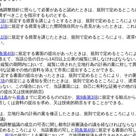
)
地調整指針に照らして必要があると認めたときは、規則で定めるところ
講ずべきことを指示するものとする。
前項
に規定する措置を講じようとするときは、規則で定めるところによ
1項
に規定する措置を講じた際関係住民から意見があったときは、これ
1項
に規定する措置を講じたときは、規則で定めるところにより、遅滞
い。
条第4項
に規定する書面の提出があったときは、規則で定めるところに
添えて、当該公告の日から14日以上公衆の縦覧に供しなければならない
る縦覧の期間内において、縦覧に供された立地行為の計画の案に対して
利な証拠その他の資料を添えて市長に提出することができる。
規定する書面の提出があったときは、規則で定めるところにより、その
前項
の規定による通知を受けたときは、規則で定めるところにより、遅
らない。
この場合において、当該書面には、自己に有利な証拠その他の
の提出又は技術的助言)
11条
から
前条
までに定めるもののほか、
第9条第3項
に規定する観点から
若しくは資料の提出を求め、又は技術的助言をすることができる。
は、立地行為の計画の案を修正したときは、規則で定めるところにより
議)
地調整協議の成立の可否に関し都市計画審議会の議を経なければならな
定めるところにより、当該書面の写しと
同条第4項
に規定する書面の写
は、
前項
の規定による審議において、立地調整協議を成立させるために