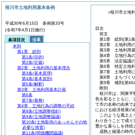
桜川市土地利用基本条例
○桜川市土地
平成30年6月15日 条例第33号
目次
(令和7年4月1日施行)
前文
第1章
総則
(第1
条項目次
沿革
第2章
土地利用
本則
第3章
土地利用
第1章
総則
第4章
立地行為
第1条
(目的)
第5章
法定協議
第2条
(定義)
第6章
特定土地
第2章
土地利用の基本理念
第7章
土地利用
第3条
(基本原理)
第8章
まちづく
第4条
(基本原則)
第9章
補則
(第6
第5条
(解釈)
附則
第3章
土地利用基本計画
桜川市は、関東平
第6条
色を彩るとともに、
第7条
(責務)
て市の名称の由来で
第4章
立地行為の調整の手続
における経済発展の
第8条
(立地調整指針)
このような風土と
第9条
(立地調整協議)
わり合うことで成り
第10条
(土地取得のあっせんその他
豊かな暮らしを持続
必要な措置)
成熟と縮退の時代
第11条
(関係機関協議)