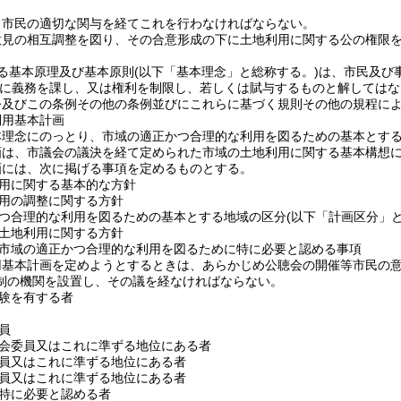
、市民の適切な関与を経てこれを行わなければならない。
意見の相互調整を図り、その合意形成の下に土地利用に関する公の権限
る基本原理及び基本原則
(以下「基本理念」と総称する。)
は、市民及び
に義務を課し、又は権利を制限し、若しくは賦与するものと解してはな
令及びこの条例その他の条例並びにこれらに基づく規則その他の規程に
利用基本計画
本理念にのっとり、市域の適正かつ合理的な利用を図るための基本とす
画は、市議会の議決を経て定められた市域の土地利用に関する基本構想
画には、次に掲げる事項を定めるものとする。
用に関する基本的な方針
用の調整に関する方針
つ合理的な利用を図るための基本とする地域の区分
(以下「計画区分」と
土地利用に関する方針
市域の適正かつ合理的な利用を図るために特に必要と認める事項
用基本計画を定めようとするときは、あらかじめ公聴会の開催等市民の
制の機関を設置し、その議を経なければならない。
験を有する者
員
会委員又はこれに準ずる地位にある者
員又はこれに準ずる地位にある者
員又はこれに準ずる地位にある者
特に必要と認める者