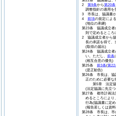
第22条
協議書は、
2
第9条
から
第20条
調整指針の適用を
3
市長は、協議書
4
前項
の規定によ
(地位の承継)
第23条
協議成立者
則で定めるところ
2
協議成立者から
長の承諾を得て、
(取得の届出)
第24条
協議成立者
い。
ただし、
前条
(相互合意の優先)
第25条
前3条
(
第2
(是正勧告)
第26条
市長は、協
正のために必要な
第5章
法定
(法定協議に先立つ
第27条
都市計画法
めるところにより
行為
(協議書に定
(報告若しくは資料
第28条
市長は、市