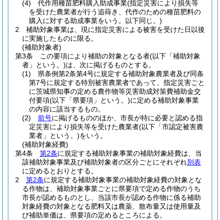
(4)
代作用種苗肥料購入助成事業
(指定災害により損失等
を受けた農業者が行う追蒔き、代作のための種苗肥料の
購入に対する助成事業をいう。以下同じ。)
2
補助対象事業は、現に指定災害による被害を受けた日以後
に実施したものに限る。
(補助対象者)
第3条
この要項により補助の対象となる者
(以下「補助対象
者」という。)
は、次に掲げるものとする。
(1)
県条例第2条第4号に規定する補助対象農業者及び同条
第7号に規定する特別被害農業者であって、指定災害ごと
に茨城県知事の定める農作物等災害助成対策費補助金交
付要項
(以下「県要項」という。)
に定める補助対象事業
の内容に該当するもの。
(2)
前号
に掲げるもののほか、市長が特に必要と認める指
定災害により損失等を受けた農業者
(以下「市認定被害農
業者」という。)
をいう。
(補助対象経費)
第4条
第2条
に規定する補助対象事業の補助対象経費は、当
該補助対象事業及び補助対象者の区分ごとにそれぞれ
別表
に定めるとおりとする。
2
第2条
に規定する補助対象事業の補助対象経費の対象とな
る作物は、補助対象事業ごとに県要項で定める作物のうち
市長が認めるものとし、当該市長が認める作物に係る補助
対象経費の対象となる肥料又は農薬、散布量又は使用量及
び補助単価は、県要項の定めるところによる。