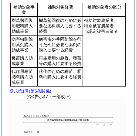
補助対象事
補助対象経費
補助対象者の区分
業
樹草勢回復
樹草勢回復のために必
補助対象農業者
用肥料購入
要な肥料購入に要する
特別被害農業者
助成事業
経費
市認定被害農業者
病害虫防除
病害虫の共同防除を行
用薬剤購入
うために必要な薬剤の
助成事業
購入に要する経費
種苗購入助
再生産用の趣旨、種苗
成事業
等の購入に要する経費
代作用種苗
代作のための種苗、肥
肥料購入助
料の購入に要する経費
成事業
様式第1号
(第5条関係)
(令4告示47・一部改正)