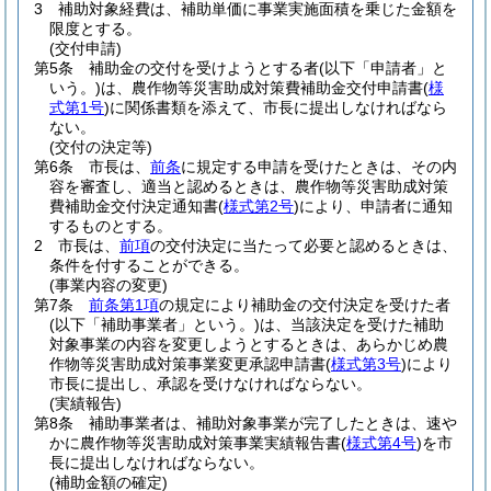
3
補助対象経費は、補助単価に事業実施面積を乗じた金額を
限度とする。
(交付申請)
第5条
補助金の交付を受けようとする者
(以下「申請者」と
いう。)
は、農作物等災害助成対策費補助金交付申請書
(
様
式第1号
)
に関係書類を添えて、市長に提出しなければなら
ない。
(交付の決定等)
第6条
市長は、
前条
に規定する申請を受けたときは、その内
容を審査し、適当と認めるときは、農作物等災害助成対策
費補助金交付決定通知書
(
様式第2号
)
により、申請者に通知
するものとする。
2
市長は、
前項
の交付決定に当たって必要と認めるときは、
条件を付することができる。
(事業内容の変更)
第7条
前条第1項
の規定により補助金の交付決定を受けた者
(以下「補助事業者」という。)
は、当該決定を受けた補助
対象事業の内容を変更しようとするときは、あらかじめ農
作物等災害助成対策事業変更承認申請書
(
様式第3号
)
により
市長に提出し、承認を受けなければならない。
(実績報告)
第8条
補助事業者は、補助対象事業が完了したときは、速や
かに農作物等災害助成対策事業実績報告書
(
様式第4号
)
を市
長に提出しなければならない。
(補助金額の確定)