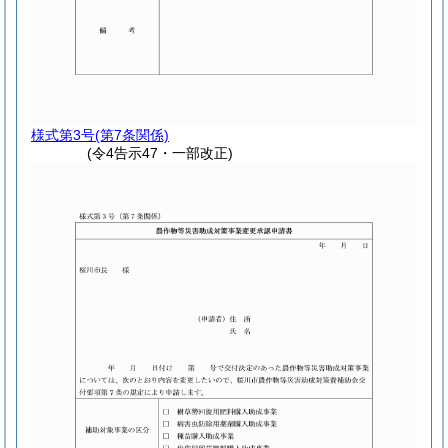
様式第3号
(第7条関係)
(令4告示47・一部改正)