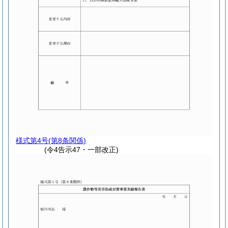
様式第4号
(第8条関係)
(令4告示47・一部改正)