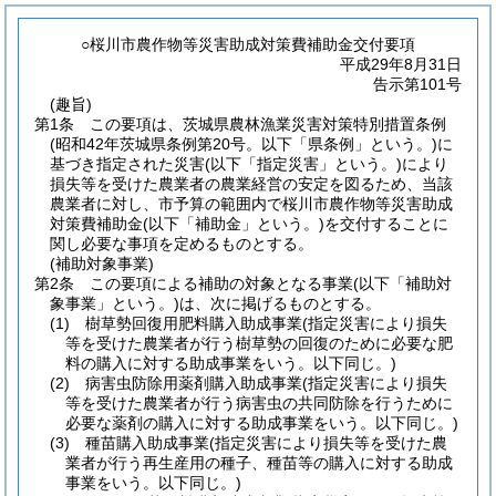
○桜川市農作物等災害助成対策費補助金交付要項
平成29年8月31日
告示第101号
(趣旨)
第1条
この要項は、茨城県農林漁業災害対策特別措置条例
(昭和42年茨城県条例第20号。以下「県条例」という。)
に
基づき指定された災害
(以下「指定災害」という。)
により
損失等を受けた農業者の農業経営の安定を図るため、当該
農業者に対し、市予算の範囲内で桜川市農作物等災害助成
対策費補助金
(以下「補助金」という。)
を交付することに
関し必要な事項を定めるものとする。
(補助対象事業)
第2条
この要項による補助の対象となる事業
(以下「補助対
象事業」という。)
は、次に掲げるものとする。
(1)
樹草勢回復用肥料購入助成事業
(指定災害により損失
等を受けた農業者が行う樹草勢の回復のために必要な肥
料の購入に対する助成事業をいう。以下同じ。)
(2)
病害虫防除用薬剤購入助成事業
(指定災害により損失
等を受けた農業者が行う病害虫の共同防除を行うために
必要な薬剤の購入に対する助成事業をいう。以下同じ。)
(3)
種苗購入助成事業
(指定災害により損失等を受けた農
業者が行う再生産用の種子、種苗等の購入に対する助成
事業をいう。以下同じ。)