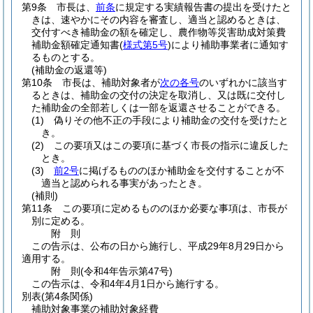
第9条
市長は、
前条
に規定する実績報告書の提出を受けたと
きは、速やかにその内容を審査し、適当と認めるときは、
交付すべき補助金の額を確定し、農作物等災害助成対策費
補助金額確定通知書
(
様式第5号
)
により補助事業者に通知す
るものとする。
(補助金の返還等)
第10条
市長は、補助対象者が
次の各号
のいずれかに該当す
るときは、補助金の交付の決定を取消し、又は既に交付し
た補助金の全部若しくは一部を返還させることができる。
(1)
偽りその他不正の手段により補助金の交付を受けたと
き。
(2)
この要項又はこの要項に基づく市長の指示に違反した
とき。
(3)
前2号
に掲げるもののほか補助金を交付することが不
適当と認められる事実があったとき。
(補則)
第11条
この要項に定めるもののほか必要な事項は、市長が
別に定める。
附
則
この告示は、公布の日から施行し、平成29年8月29日から
適用する。
附
則
(令和4年
告示第47号)
この告示は、令和4年4月1日から施行する。
別表
(第4条関係)
補助対象事業の補助対象経費