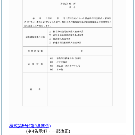
様式第5号
(第9条関係)
(令4告示47・一部改正)