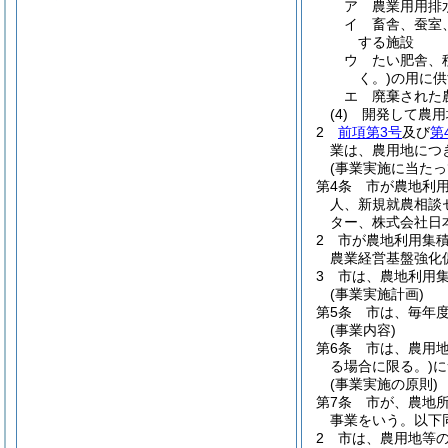
ア
農業用用排
イ
畜舎、蚕室
する施設
ウ
たい肥舎、
く。)
の用に供
エ
廃棄された
(4)
開発して農用
2
前項第3号
及び
第
業は、農用地につ
(事業実施に当たっ
第4条
市が農地利
人、新規就農相談
ター、株式会社日
2
市が農地利用集
農業経営基盤強化
3
市は、農地利用
(事業実施計画)
第5条
市は、毎年
(事業内容)
第6条
市は、農用
る場合に限る。)
に
(事業実施の原則)
第7条
市が、農地
事業をいう。以下
2
市は、農用地等