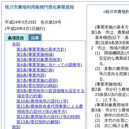
桜川市農地利用集積円滑化事業規程
○桜川市農地
平成24年3月29日 告示第19号
(事業実施の基本方
(平成24年4月1日施行)
第1条
市は、農業
基本構想
(以下「
条項目次
沿革
業
(法第4条第3
本則
2
市は、地域の面
第1条
(事業実施の基本方針)
(1)
関係機関及び
第2条
(事業実施地域)
安定的な農業経
第3条
(事業対象農用地等)
る。
第4条
(事業実施に当たっての調整等)
(2)
多数の農用地
第5条
(事業実施計画)
等の意向を把握
第6条
(事業内容)
る。
第7条
(事業実施の原則)
(事業実施地域)
第8条
(委任契約の締結)
第2条
市が行う農
第9条
(農用地等の賃貸借権を設定する
23条第1項の規定
場合等の対価)
く。)
とする。
第10条
(農用地等の貸付け等)
(事業対象農用地等
第11条
(農地所有者代理事業による農
第3条
市が行う農
用地等の貸付け等の相手方)
(1)
耕作の目的又
第12条
(農用地等の貸付け等の特例)
(2)
木竹の生育に
第13条
(委任契約の解除)
(3)
次に掲げる農
附則