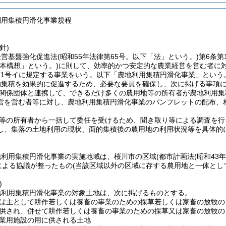
利用集積円滑化事業規程
針)
経営基盤強化促進法
(昭和55年法律第65号。以下「法」という。)
第6条
基本構想」という。)
に則して、効率的かつ安定的な農業経営を営む者に
項第1号イに規定する事業をいう。以下「農地利用集積円滑化事業」という
的集積を効果的に促進するため、必要な要員を確保し、次に掲げる事項
関係団体と連携して、できるだけ多くの農用地等の所有者が農地利用集
営を営む者等に対し、農地利用集積円滑化事業のパンフレットの配布、
等の所有者から一括して委任を受けるため、聞き取り等による調査を行
し、集落の土地利用の現状、面的集積後の農用地の利用状況等を具体的
地利用集積円滑化事業の実施地域は、桜川市の区域
(都市計画法
(昭和43
による協議が整ったもの
(当該区域以外の区域に存する農用地と一体とし
)
地利用集積円滑化事業の対象土地は、次に掲げるものとする。
は主として耕作若しくは養畜の事業のための採草若しくは家畜の放牧の
供され、併せて耕作若しくは養畜の事業のための採草又は家畜の放牧の
業用施設の用に供される土地