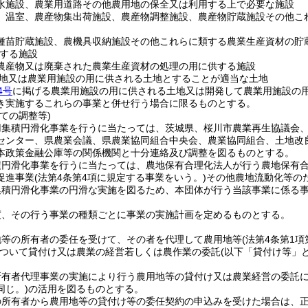
水施設、農業用道路その他農用地の保全又は利用する上で必要な施設
、温室、農産物集出荷施設、農産物調整施設、農産物貯蔵施設その他こ
種苗貯蔵施設、農機具収納施設その他これらに類する農業生産資材の貯
する施設
農産物又は廃棄された農業生産資材の処理の用に供する施設
地又は農業用施設の用に供される土地とすることが適当な土地
4号
に掲げる農業用施設の用に供される土地又は開発して農業用施設の
き実施するこれらの事業と併せ行う場合に限るものとする。
ての調整等)
用集積円滑化事業を行うに当たっては、茨城県、桜川市農業再生協議会
センター、県農業会議、県農業協同組合中央会、農業協同組合、土地改
本政策金融公庫等の関係機関と十分連絡及び調整を図るものとする。
積円滑化事業を行うに当たっては、農地保有合理化法人が行う農地保有
促進事業
(法第4条第4項に規定する事業をいう。)
その他農地流動化等の
集積円滑化事業の円滑な実施を図るため、本団体が行う当該事業に係る
度、その行う事業の種類ごとに事業の実施計画を定めるものとする。
地等の所有者の委任を受けて、その者を代理して農用地等
(法第4条第1
ついて貸付け又は農業の経営若しくは農作業の委託
(以下「貸付け等」
所有者代理事業の実施により行う農用地等の貸付け又は農業経営の委託
同じ。)
の活用を図るものとする。
の所有者から農用地等の貸付け等の委任契約の申込みを受けた場合は、