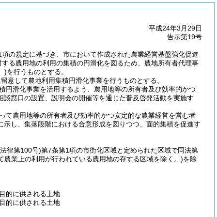
平成24年3月29日
告示第19号
第1項の規定に基づき、市において作成された農業経営基盤強化促進
対する農用地の利用の集積の円滑化を図るため、農地所有者代理事
。)
を行うものとする。
に留意して農地利用集積円滑化事業を行うものとする。
積円滑化事業を活用するよう、農用地等の所有者及び効率的かつ
相談窓口の設置、説明会の開催等を通じた普及啓発活動を実施す
って農用地等の所有者及び効率的かつ安定的な農業経営を営む者
に示し、集落段階における合意形成を図りつつ、面的集積を促進す
年法律第100号)
第7条第1項の市街化区域と定められた区域で同法第
て農業上の利用が行われている農用地の存する区域を除く。)
を除
目的に供される土地
目的に供される土地