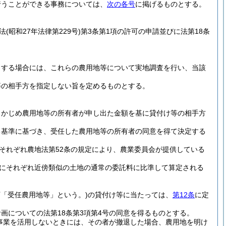
行うことができる事務については、
次の各号
に掲げるものとする。
法
(昭和27年法律第229号)
第3条第1項の許可の申請並びに法第18条
とする場合には、これらの農用地等について実地調査を行い、当該
等の相手方を指定しない旨を定めるものとする。
らかじめ農用地等の所有者が申し出た金額を基に貸付け等の相手方
る基準に基づき、受任した農用地等の所有者の同意を得て決定する
それぞれ農地法第52条の規定により、農業委員会が提供している
にそれぞれ近傍類似の土地の通常の委託料に比準して算定される
下「受任農用地等」という。)
の貸付け等に当たっては、
第12条
に定
画についての法第18条第3項第4号の同意を得るものとする。
進事業を活用しないときには、その者が撤退した場合、農用地を明け