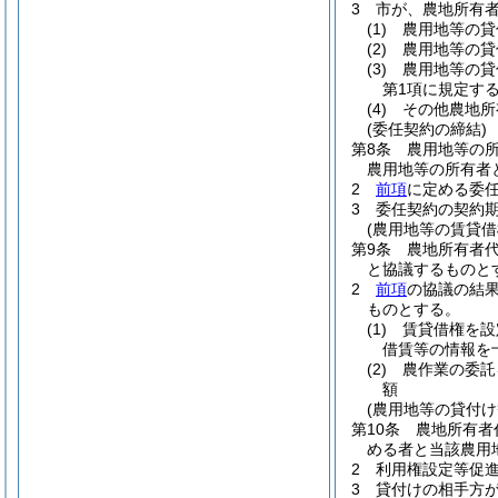
3
市が、農地所有
(1)
農用地等の貸
(2)
農用地等の貸
(3)
農用地等の貸
第1項に規定す
(4)
その他農地所
(委任契約の締結)
第8条
農用地等の
農用地等の所有者
2
前項
に定める委
3
委任契約の契約
(農用地等の賃貸
第9条
農地所有者
と協議するものと
2
前項
の協議の結
ものとする。
(1)
賃貸借権を設
借賃等の情報を
(2)
農作業の委託
額
(農用地等の貸付け
第10条
農地所有者
める者と当該農用
2
利用権設定等促進
3
貸付けの相手方が