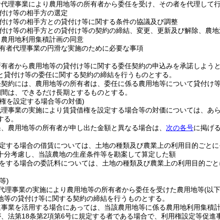
者代理事業により農用地等の所有者から委任を受け、その者を代理して
付け等の相手方の選定
付け等の相手方との貸付け等に関する条件の協議及び調整
付け等の相手方との貸付け等の契約の締結、変更、更新及び解除、農地
る農用地利用集積計画の同意
有者代理事業の円滑な実施のために必要な事項
所有者から農用地等の貸付け等に関する委任契約の申込みを承諾しよう
と貸付け等の委任に関する契約の締結を行うものとする。
任契約には、農用地等の所有者は、委任に係る農用地等について貸付け
期間は、できるだけ長期とするものとする。
借権を設定する場合等の対価)
代理事業の実施により賃貸借権を設定する場合等の対価については、あ
する。
果、農用地等の所有者が申し出た金額と異なる場合は、
次の各号
に掲げ
定する場合の借賃については、土地の種類及び農業上の利用目的ごとに
十分考慮し、当該農地の生産条件等を勘案して算定した額
をする場合の委託料については、土地の種類及び農業上の利用目的ごと
等)
代理事業の実施により農用地等の所有者から委任を受けた農用地等
(以
地等の貸付け等に関する契約の締結を行うものとする。
事業を活用する場合にあっては、当該農用地等に係る農用地利用集積計
、法第18条第2項第6号に規定する者である場合で、利用権設定等促