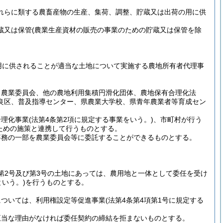
れらに類する農畜産物の生産、集荷、調整、貯蔵又は出荷の用に供
蔵又は保管
(農業生産資材の販売の事業のための貯蔵又は保管を除
用に供されることが適当な土地について実施する農地所有者代理事
、農業委員会、他の農地利用集積円滑化団体、農地保有合理化法
良区、普及指導センター、県農業大学校、県青年農業者等育成セン
合理化事業
(法第4条第2項に規定する事業をいう。)
、市町村が行う
ための施策と連携して行うものとする。
事務の一部を農業委員会等に委託することができるものとする。
項第2号及び第3号の土地にあっては、農用地と一体として委任を受け
という。)
を行うものとする。
については、利用権設定等促進事業
(法第4条第4項第1号に規定する
正当な理由がなければ委任契約の締結を拒まないものとする。