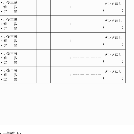
)
7・一部改正)