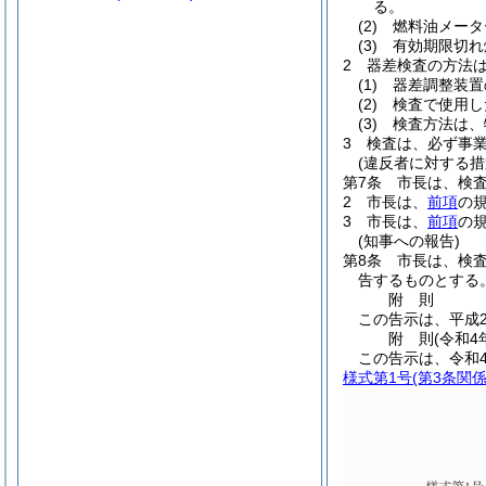
る。
(2)
燃料油メータ
(3)
有効期限切れ
2
器差検査の方法
(1)
器差調整装置
(2)
検査で使用し
(3)
検査方法は、
3
検査は、必ず事
(違反者に対する措
第7条
市長は、検
2
市長は、
前項
の
3
市長は、
前項
の
(知事への報告)
第8条
市長は、検
告するものとする
附
則
この告示は、平成2
附
則
(令和4
この告示は、令和
様式第1号
(第3条関係