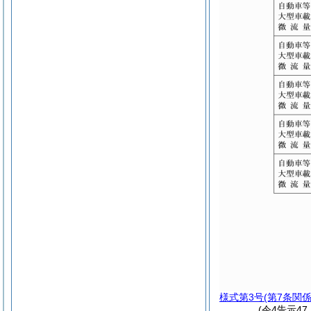
様式第3号
(第7条関係
(令4告示4