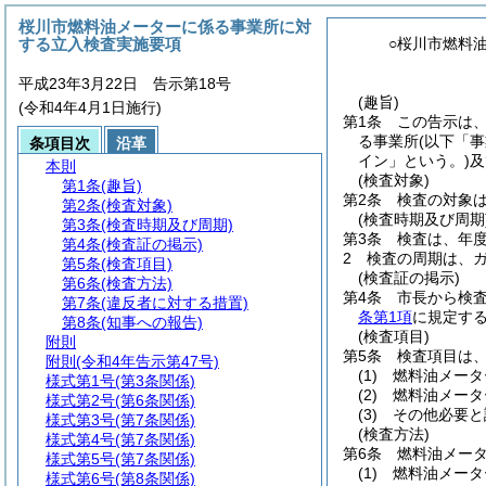
桜川市燃料油メーターに係る事業所に対
する立入検査実施要項
○桜川市燃料
平成23年3月22日 告示第18号
(趣旨)
(令和4年4月1日施行)
第1条
この告示は
る事業所
(以下「
条項目次
沿革
イン」という。)
及
本則
(検査対象)
第1条
(趣旨)
第2条
検査の対象
第2条
(検査対象)
(検査時期及び周期
第3条
(検査時期及び周期)
第3条
検査は、年
第4条
(検査証の掲示)
2
検査の周期は、
第5条
(検査項目)
(検査証の掲示)
第6条
(検査方法)
第4条
市長から検
第7条
(違反者に対する措置)
条第1項
に規定す
第8条
(知事への報告)
(検査項目)
附則
第5条
検査項目は
附則
(令和4年告示第47号)
(1)
燃料油メータ
様式第1号
(第3条関係)
(2)
燃料油メータ
様式第2号
(第6条関係)
(3)
その他必要と
様式第3号
(第7条関係)
(検査方法)
様式第4号
(第7条関係)
第6条
燃料油メー
様式第5号
(第7条関係)
(1)
燃料油メータ
様式第6号
(第8条関係)