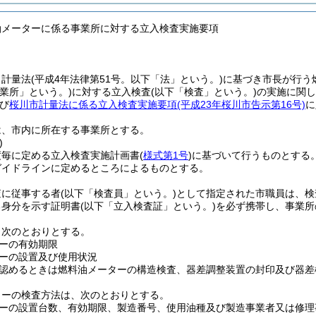
油メーターに係る事業所に対する立入検査実施要項
、計量法
(平成4年法律第51号。以下「法」という。)
に基づき市長が行う
事業所」という。)
に対する立入検査
(以下「検査」という。)
の実施に関し
び
桜川市計量法に係る立入検査実施要項
(平成23年桜川市告示第16号)
に
は、市内に所在する事業所とする。
)
度毎に定める立入検査実施計画書
(
様式第1号
)
に基づいて行うものとする
ガイドラインに定めるところによるものとする。
査に従事する者
(以下「検査員」という。)
として指定された市職員は、検
る身分を示す証明書
(以下「立入検査証」という。)
を必ず携帯し、事業所
、次のとおりとする。
ーの有効期限
ーの設置及び使用状況
認めるときは燃料油メーターの構造検査、器差調整装置の封印及び器差
ターの検査方法は、次のとおりとする。
ーの設置台数、有効期限、製造番号、使用油種及び製造事業者又は修理