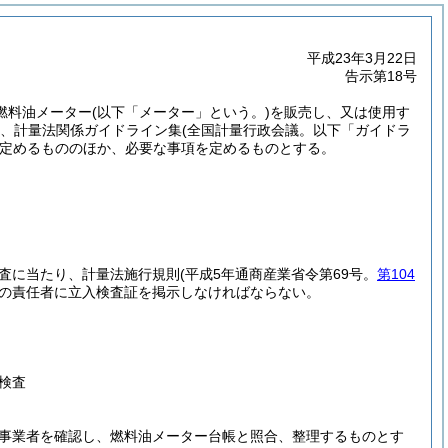
平成23年3月22日
告示第18号
燃料油メーター
(以下「メーター」という。)
を販売し、又は使用す
、計量法関係ガイドライン集
(全国計量行政会議。以下「ガイドラ
定めるもののほか、必要な事項を定めるものとする。
。
査に当たり、計量法施行規則(平成5年通商産業省令第69号。
第104
の責任者に立入検査証を掲示しなければならない。
検査
事業者を確認し、燃料油メーター台帳と照合、整理するものとす