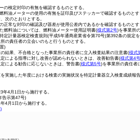
ーの検定封印の有無を確認するものとする。
燃料油メーターの使用の有無を証印及びステッカーで確認するものとす
は、次のとおりとする。
の正常な封印の確認及び器差が使用公差内であるかを確認するものとす
た燃料油については、燃料油メーター使用証明書
(
様式第2号
)
を事業所
特定計量器検定検査規則
(平成5年通商産業省令第70号)
第392条の規定
業所の責任者の立会いのもと行うものとする。
置)
査の結果、不合格となった事業所の責任者に立入検査結果の注意書
(
様式
規定による指導に対し改善が認められないときは、改善勧告書
(
様式第4
規定による勧告に応じないときは、警告書
(
様式第5号
)
を事業所の責任者
査を実施した年度における検査の実施状況を特定計量器立入検査成績報
。
3年4月1日から施行する。
年
告示第47号)
4年4月1日から施行する。
)