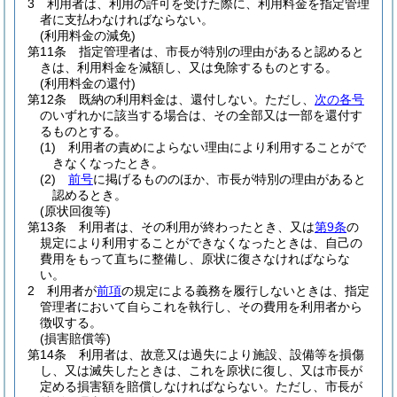
3
利用者は、利用の許可を受けた際に、利用料金を指定管理
者に支払わなければならない。
(利用料金の減免)
第11条
指定管理者は、市長が特別の理由があると認めると
きは、利用料金を減額し、又は免除するものとする。
(利用料金の還付)
第12条
既納の利用料金は、還付しない。
ただし、
次の各号
のいずれかに該当する場合は、その全部又は一部を還付す
るものとする。
(1)
利用者の責めによらない理由により利用することがで
きなくなったとき。
(2)
前号
に掲げるもののほか、市長が特別の理由があると
認めるとき。
(原状回復等)
第13条
利用者は、その利用が終わったとき、又は
第9条
の
規定により利用することができなくなったときは、自己の
費用をもって直ちに整備し、原状に復さなければならな
い。
2
利用者が
前項
の規定による義務を履行しないときは、指定
管理者において自らこれを執行し、その費用を利用者から
徴収する。
(損害賠償等)
第14条
利用者は、故意又は過失により施設、設備等を損傷
し、又は滅失したときは、これを原状に復し、又は市長が
定める損害額を賠償しなければならない。
ただし、市長が