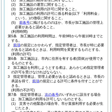
(1)
加工施設の維持管理に関すること。
(2)
加工施設の運営に関すること。
(3)
加工施設の利用の許可に関すること。
(4)
加工施設の利用の許可に係る料金
(以下「利用料金」
という。)
の徴収に関すること。
(5)
前各号
に掲げるもののほか、市長が加工施設の管理上
必要があると認めること。
(利用時間)
第5条
加工施設の利用時間は、午前9時から午後10時までと
する。
2
前項
の規定にかかわらず、指定管理者は、市長が特に必要
があると認めるときは、利用時間を変更するものとする。
(利用の許可)
第6条
加工施設は、市内に住所を有する者
(団体)
が使用でき
るものとする。
2
加工施設を利用しようとする者は、あらかじめ指定管理者
の許可を受けなければならない。
3
指定管理者は、管理上必要があると認めるときは、市長の
承認を得て、
前項
の規定による許可に条件を付すことがで
きる。
(利用の不許可)
第7条
指定管理者は、
次の各号
のいずれかに該当する場合
は、加工施設の利用を許可しないものとする。
(1)
災害その他緊急の場合等、市が直接利用する必要が生
じたとき。