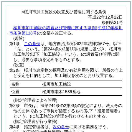
○桜川市加工施設の設置及び管理に関する条例
平成22年12月22日
条例第21号
桜川市加工施設の設置及び管理に関する条例(平成17年桜川
市条例第118号)
の全部を改正する。
(趣旨)
第1条
この条例
は、地方自治法
(昭和22年法律第67号。以下
「法」という。)
第244条の2第1項の規定に基づき、桜川市
加工施設
(以下「加工施設」という。)
の設置及び管理に関
し、必要な事項を定めるものとする。
(設置)
第2条
桜川市農産物の振興及び有効利用を図り、所得の向上
と安定を目的として、加工施設を次のとおり設置する。
名称
桜川市加工施設
位置
桜川市本木1539番地
(指定管理者による管理)
第3条
市長は、法第244条の2第3項の規定により、法人その
他の団体であって市長が指定するもの
(以下「指定管理者」
という。)
に加工施設の管理を行わせるものとする。
(指定管理者が行う業務)
第4条
指定管理者は、
次の各号
に掲げる業務を行う。