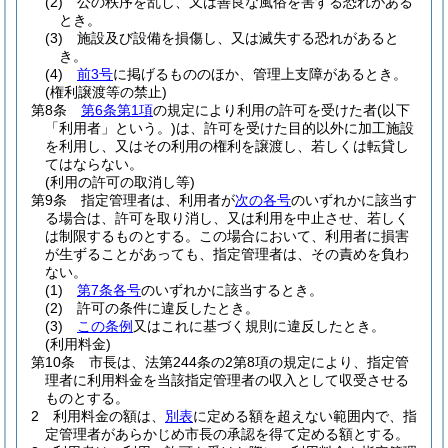
(2)
公の秩序を乱し、又は善良な風俗を害する恐れがある
とき。
(3)
施設及び設備を損傷し、又は滅失する恐れがあると
き。
(4)
前3号
に掲げるもののほか、管理上支障があるとき。
(権利譲渡等の禁止)
第8条
第6条第1項
の規定により利用の許可を受けた者
(以下
「利用者」という。)
は、許可を受けた目的以外に加工施設
を利用し、又はその利用の権利を譲渡し、若しくは転貸し
てはならない。
(利用の許可の取消し等)
第9条
指定管理者は、利用者が
次の各号
のいずれかに該当す
る場合は、許可を取り消し、又は利用を中止させ、若しく
は制限するものとする。
この場合において、利用者に損害
が生ずることがあっても、指定管理者は、その責めを負わ
ない。
(1)
第7条各号
のいずれかに該当するとき。
(2)
許可の条件に違反したとき。
(3)
この条例
又はこれに基づく規則に違反したとき。
(利用料金)
第10条
市長は、法第244条の2第8項の規定により、指定管
理者に利用料金を当該指定管理者の収入として収受させる
ものとする。
2
利用料金の額は、
別表
に定める額を超えない範囲内で、指
定管理者があらかじめ市長の承認を得て定める額とする。