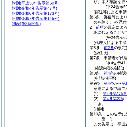
り、本人確認を行
附則
(平成30年告示第60号)
(平24告示
附則
(令和4年告示第47号)
(郵送等による申請
附則
(令和6年告示第173号)
第5条
郵便等によ
附則
(令和7年告示第145号)
のを除く。)
を添付
別表
(第2条関係)
2
前項
の規定によ
認に代えることが
(平24告示
(代理人による申請
第6条
前2条
の規定
(委任状)
第7条
申請者が代
(令4告示4
(確認内容の補記)
第8条
第4条
の確認
(申請の拒否)
第9条
第4条
から
第
意思による申請で
(1)
第4条第1項
(2)
第4条第2項
に
き。
(補則)
第10条
この告示に
附
則
この告示は、平成2