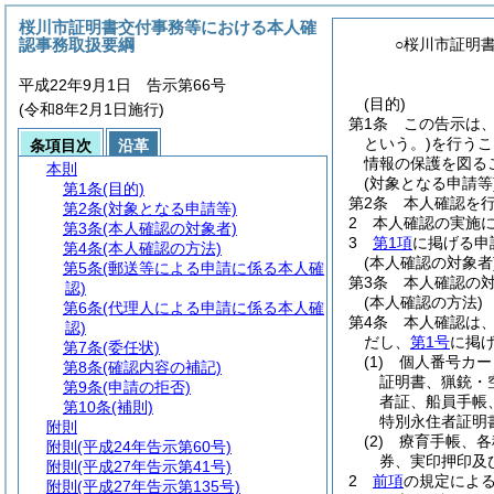
桜川市証明書交付事務等における本人確
認事務取扱要綱
○桜川市証明
平成22年9月1日 告示第66号
(目的)
(令和8年2月1日施行)
第1条
この告示は
という。)
を行うこ
条項目次
沿革
情報の保護を図る
本則
(対象となる申請等
第1条
(目的)
第2条
本人確認を
第2条
(対象となる申請等)
2
本人確認の実施
第3条
(本人確認の対象者)
3
第1項
に掲げる申
第4条
(本人確認の方法)
(本人確認の対象者
第5条
(郵送等による申請に係る本人確
第3条
本人確認の
認)
(本人確認の方法)
第6条
(代理人による申請に係る本人確
第4条
本人確認は
認)
だし、
第1号
に掲
第7条
(委任状)
(1)
個人番号カー
第8条
(確認内容の補記)
証明書、猟銃・
第9条
(申請の拒否)
者証、船員手帳
第10条
(補則)
特別永住者証明
附則
(2)
療育手帳、各
附則
(平成24年告示第60号)
券、実印押印及
附則
(平成27年告示第41号)
2
前項
の規定によ
附則
(平成27年告示第135号)