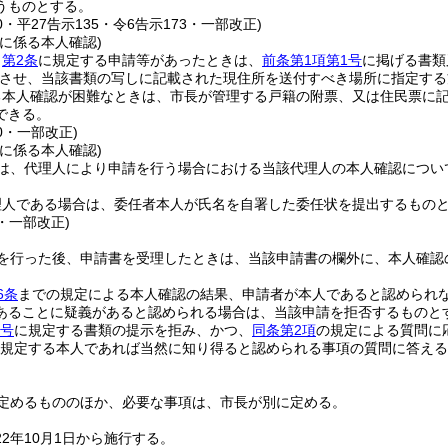
うものとする。
60・平27告示135・令6告示173・一部改正)
に係る本人確認)
り
第2条
に規定する申請等があったときは、
前条第1項第1号
に掲げる書類
させ、当該書類の写しに記載された現住所を送付すべき場所に指定する
る本人確認が困難なときは、市長が管理する戸籍の附票、又は住民票に
できる。
60・一部改正)
に係る本人確認)
は、代理人により申請を行う場合における当該代理人の本人確認につい
理人である場合は、委任者本人が氏名を自署した委任状を提出するもの
7・一部改正)
を行った後、申請書を受理したときは、当該申請書の欄外に、本人確認
6条
までの規定による本人確認の結果、申請者が本人であると認められ
あることに疑義があると認められる場合は、当該申請を拒否するものと
各号
に規定する書類の提示を拒み、かつ、
同条第2項
の規定による質問に
規定する本人であれば当然に知り得ると認められる事項の質問に答える
定めるもののほか、必要な事項は、市長が別に定める。
2年10月1日から施行する。