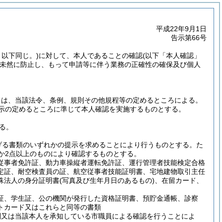
平成22年9月1日
告示第66号
。以下同じ。)
に対して、本人であることの確認
(以下「本人確認」
未然に防止し、もって申請等に伴う業務の正確性の確保及び個人
ては、当該法令、条例、規則その他規程等の定めるところによる。
示の定めるところに準じて本人確認を実施するものとする。
る。
げる書類のいずれかの提示を求めることにより行うものとする。
た
か2点以上のものにより確認するものとする。
従事者免許証、動力車操縦者運転免許証、運行管理者技能検定合格
定証、耐空検査員の証、航空従事者技能証明書、宅地建物取引主任
殊法人の身分証明書
(写真及び生年月日のあるもの)
、在留カード、
証、学生証、公の機関が発行した資格証明書、預貯金通帳、診察
トカード又はこれらと同等の書類
問又は当該本人を承知している市職員による確認を行うことによ