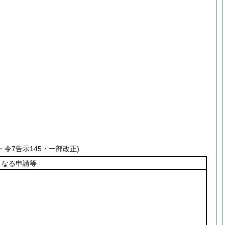
3・令7告示145・一部改正)
となる申請等