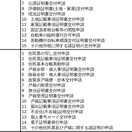
7 公課証明書交付申請
8 評価額証明書
(土地・家屋)
交付申請
9 現況証明書交付申請
10 土地記載事項証明書交付申請
11 家屋記載事項証明書交付申請
12 固定資産税台帳等の閲覧申請
13 自動車の臨時運行許可申請
14 原動機付自転車標識交付証明書交付申請
15 その他市税に関する諸証明の交付申請
1 住民票の写し交付申請
2 住民票記載事項証明書交付申請
3 住民基本台帳異動申請
4 戸籍全部・個人事項証明書交付申請
5 除籍全部・個人事項証明書交付申請
6 改製原戸籍謄・抄本交付申請
7 戸籍の附票交付申請
8 身分証明書交付申請
9 戸籍受理証明書交付申請
10 戸籍記載事項証明書交付申請
11 届出記載事項証明書交付申請
12 不在住
(不在籍)
証明交付申請
13 個人番号カード交付申請
14 電子証明書発行申請
15 その他住民票及び戸籍に関する諸証明の申請