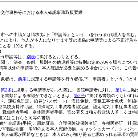
書交付事務等における本人確認事務取扱要綱
、市への申請又は請求
(以下「申請等」という。)
を行う者
(代理人を含む
とにより、他人が本人になりすます等の虚偽の申請等による不正行為を
ことを目的とする。
)
行う申請等は、
別表
に掲げるとおりとする。
に関し、法令、条例、規則その他規程等に特別の定めがある場合につい
請等以外の申請等で、本人確認が必要と認める場合については、この告
)
対象者は、
前条
に規定する申請等を行う者
(以下「申請者」という。)
とす
、
第2条
に規定する申請等があった際に、当該申請者に対し、
第1号
に掲
げる書類による確認ができないときは、
第2号
に掲げる書類のうちいずれ
ド、運転免許証、旅券
(パスポート)
、海技免状、電気工事士免状、無線
空気銃所持許可証、特殊電気工事資格者認定証、認定電気工事従事者認
、戦傷病者手帳、身体障害者手帳、官公署又は独立行政法人若しくは特
書又はこれらと同等の書類
種年金証書
(手帳)
、恩給証書、介護保険被保険者証、各種医療証、社員
び印鑑証明書、消印のある本人宛郵便物、キャッシュカード、クレジッ
る本人確認が困難なときは、本人のみが知り得ると認められる事項の質