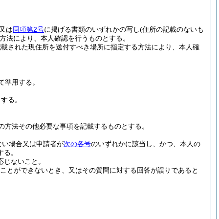
又は
同項第2号
に掲げる書類のいずれかの写し
(住所の記載のないも
方法により、本人確認を行うものとする。
記載された現住所を送付すべき場所に指定する方法により、本人確
て準用する。
とする。
の方法その他必要な事項を記載するものとする。
ない場合又は申請者が
次の各号
のいずれかに該当し、かつ、本人の
する。
応じないこと。
ことができないとき、又はその質問に対する回答が誤りであると