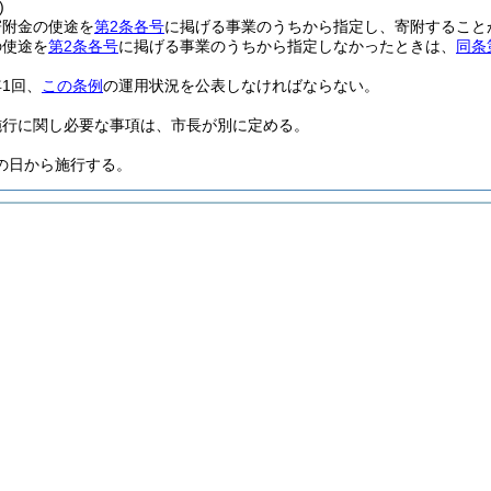
)
寄附金の使途を
第2条各号
に掲げる事業のうちから指定し、寄附すること
の使途を
第2条各号
に掲げる事業のうちから指定しなかったときは、
同条
1回、
この条例
の運用状況を公表しなければならない。
施行に関し必要な事項は、市長が別に定める。
の日から施行する。