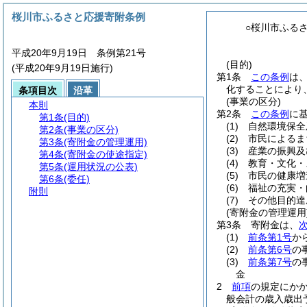
桜川市ふるさと応援寄附条例
○桜川市ふる
平成20年9月19日 条例第21号
(目的)
(平成20年9月19日施行)
第1条
この条例
は
化することにより
条項目次
沿革
(事業の区分)
本則
第2条
この条例
に
第1条
(目的)
(1)
自然環境保全
第2条
(事業の区分)
(2)
市民によるま
第3条
(寄附金の管理運用)
(3)
産業の振興及
第4条
(寄附金の使途指定)
(4)
教育・文化・
第5条
(運用状況の公表)
(5)
市民の健康増
第6条
(委任)
(6)
福祉の充実・
附則
(7)
その他目的達
(寄附金の管理運用
第3条
寄附金は、
(1)
前条第1号
か
(2)
前条第6号
の
(3)
前条第7号
の
金
2
前項
の規定にか
般会計の歳入歳出