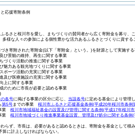
さと応援寄附条例
、ふるさと桜川市を愛し、まちづくりの賛同者から広く寄附金を募り、
、多様な人々の参加による個性豊かな活力あるふるさとづくりに資する
基づき寄附された寄附金
(以下「寄附金」という。)
を財源として実施する
及び景観の維持、再生に関する事業
ちづくり活動の推進に関する事業
び魅力ある観光地づくりに関する事業
スポーツ活動の充実に関する事業
進及び医療施設の充実に関する事業
向上に関する事業
成のために市長が必要と認める事業
)
次の各号
に掲げる事業の区分に応じ、
当該各号
に定める基金により管理
ら
第5号
までの事業
桜川市ふるさと応援基金条例
(平成20年桜川市条例第
事業
桜川市地域福祉基金の設置及び管理に関する条例
(平成17年桜川市
事業
桜川市地域づくり推進事業基金設置、管理及び処分に関する条例
かわらず、市長は、必要があると認めるときは、寄附金を基金として積
予算に計上しなければならない。