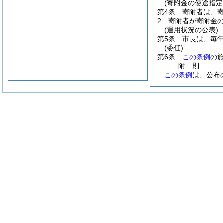
(寄附金の使途指定
第4条
寄附者は、
2
寄附者が寄附金
(運用状況の公表)
第5条
市長は、毎年
(委任)
第6条
この条例
の
附
則
この条例
は、公布