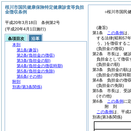
桜川市国民健康保険特定健康診査等負担
金徴収条例
○桜川市国民
平成20年3月18日 条例第2号
(趣旨)
(平成20年4月1日施行)
第1条
この条例
は
する法律
(昭和57
条項目次
沿革
う。)
を徴収するこ
本則
(負担金の徴収)
第1条
(趣旨)
第2条
市長は、健診
第2条
(負担金の徴収)
負担金として徴収
第3条
(負担金の額)
(負担金の額)
第4条
(負担金の徴収時期)
第3条
負担金の額
第5条
(負担金の免除)
(負担金の徴収時期
第6条
(その他)
第4条
負担金の徴
附則
(負担金の免除)
別表
(第3条関係)
第5条
市長は、受
(その他)
第6条
この条例
に
附
則
この条例
は、平成
別表
(第3条関係)