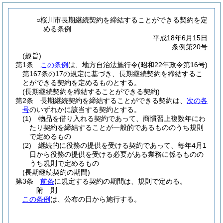
○桜川市長期継続契約を締結することができる契約を定
める条例
平成18年6月15日
条例第20号
(趣旨)
第1条
この条例
は、地方自治法施行令
(昭和22年政令第16号)
第167条の17の規定に基づき、長期継続契約を締結するこ
とができる契約を定めるものとする。
(長期継続契約を締結することができる契約)
第2条
長期継続契約を締結することができる契約は、
次の各
号
のいずれかに該当する契約とする。
(1)
物品を借り入れる契約であって、商慣習上複数年にわ
たり契約を締結することが一般的であるもののうち規則
で定めるもの
(2)
継続的に役務の提供を受ける契約であって、毎年4月1
日から役務の提供を受ける必要がある業務に係るものの
うち規則で定めるもの
(長期継続契約の期間)
第3条
前条
に規定する契約の期間は、規則で定める。
附
則
この条例
は、公布の日から施行する。