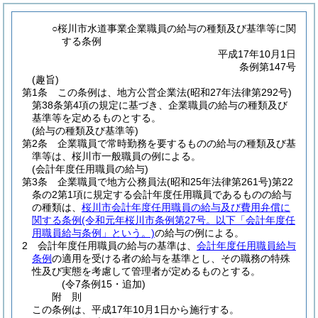
○桜川市水道事業企業職員の給与の種類及び基準等に関
する条例
平成17年10月1日
条例第147号
(趣旨)
第1条
この条例は、地方公営企業法
(昭和27年法律第292号)
第38条第4項の規定に基づき、企業職員の給与の種類及び
基準等を定めるものとする。
(給与の種類及び基準等)
第2条
企業職員で常時勤務を要するものの給与の種類及び基
準等は、桜川市一般職員の例による。
(会計年度任用職員の給与)
第3条
企業職員で地方公務員法
(昭和25年法律第261号)
第22
条の2第1項に規定する会計年度任用職員であるものの給与
の種類は、
桜川市会計年度任用職員の給与及び費用弁償に
関する条例
(令和元年桜川市条例第27号。以下「会計年度任
用職員給与条例」という。)
の給与の例による。
2
会計年度任用職員の給与の基準は、
会計年度任用職員給与
条例
の適用を受ける者の給与を基準とし、その職務の特殊
性及び実態を考慮して管理者が定めるものとする。
(令7条例15・追加)
附
則
この条例は、平成17年10月1日から施行する。