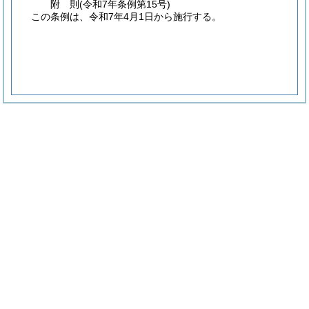
附
則
(令和7年
条例第15号)
この条例は、令和7年4月1日から施行する。