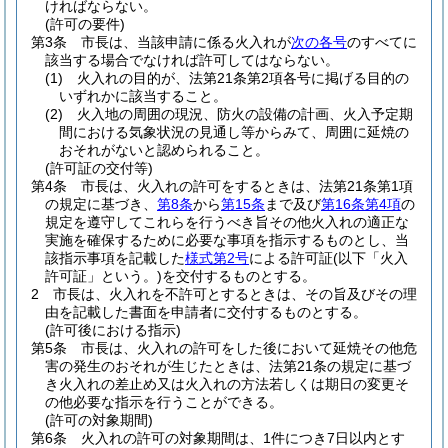
ければならない。
(許可の要件)
第3条
市長は、当該申請に係る火入れが
次の各号
のすべてに
該当する場合でなければ許可してはならない。
(1)
火入れの目的が、法第21条第2項各号に掲げる目的の
いずれかに該当すること。
(2)
火入地の周囲の現況、防火の設備の計画、火入予定期
間における気象状況の見通し等からみて、周囲に延焼の
おそれがないと認められること。
(許可証の交付等)
第4条
市長は、火入れの許可をするときは、法第21条第1項
の規定に基づき、
第8条
から
第15条
まで及び
第16条第4項
の
規定を遵守してこれらを行うべき旨その他火入れの適正な
実施を確保するために必要な事項を指示するものとし、当
該指示事項を記載した
様式第2号
による許可証
(以下「火入
許可証」という。)
を交付するものとする。
2
市長は、火入れを不許可とするときは、その旨及びその理
由を記載した書面を申請者に交付するものとする。
(許可後における指示)
第5条
市長は、火入れの許可をした後において延焼その他危
害の発生のおそれが生じたときは、法第21条の規定に基づ
き火入れの差止め又は火入れの方法若しくは期日の変更そ
の他必要な指示を行うことができる。
(許可の対象期間)
第6条
火入れの許可の対象期間は、1件につき7日以内とす