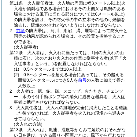
第11条
火入責任者は、火入地の周囲に幅3メートル以上
(火
入地が傾斜地である場合におけるその上側又は風勢のある
場合における風下に当たる部分については6メートル以上)
の防火帯を設け、その防火帯の中の立木その他の可燃物を
除去し、延焼のおそれがないようにしなければならない。
2
前項
の防火帯は、河川、湖沼、溝、堰等によって防火帯と
同等の効果が認められる場合は、その設置を省略すること
ができる。
(火入従事者)
第12条
火入者は、火入れに当たっては、1回の火入れの面
積に応じ、次のとおり火入れの作業に従事する者
(以下「火
入従事者」という。)
を配置しなければならない。
(1)
0.5ヘクタールまでは10人以上
(2)
0.5ヘクタールを超える場合にあっては、その超える
面積0.5ヘクタールにつき5人を
前号
の人数に加えて得た
人数以上
2
火入者は、鋸、鉈、鎌、スコップ、火たたき、チェンソ
ー、水のう付手動ポンプ等の消火に必要な器具を、火入従
事者に携行させなければならない。
3
火入責任者は、火入れの跡地が完全に消火したことを確認
した後でなければ、火入従事者を火入れの現場から退去さ
せてはならない。
(火入れの方法)
第13条
火入れは、風速、湿度等からみて延焼のおそれがな
い日を選び、できる限り小区画ごとに、風下から行わなけ