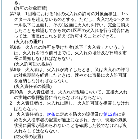
る。
(許可の対象面積)
第7条
1団地における1回の火入れの許可の対象面積は、1ヘ
クタールを超えないものとする。
ただし、火入地を1ヘクタ
ール以下に区画し、その1区画に火入れを行い、完全に消火
したことを確認してから次の1区画の火入れを行う場合にあ
っては、市長はこれを超えて許可することができる。
(火入れの通知)
第8条
火入れの許可を受けた者
(以下「火入者」という。)
は、火入れを行う前日までに、火入れの場所及び日時を市
長に通知しなければならない。
(火入許可証の返納)
第9条
火入者は、火入れが終了したとき、又は火入れの許可
の対象期間を経過したときは、速やかに市長に火入許可証
を返納しなければならない。
(火入責任者の義務)
第10条
火入責任者は、火入れの現場において、直接火入れ
の実施の指揮監督に当たらなければならない。
2
火入責任者は、火入れに際し、火入許可証を携帯しなけれ
ばならない。
3
火入責任者は、
次条
に定める防火の設備及び
第12条
に定
める火入従事者の配置が適正になされ、かつ、現地の気象
状況に異常が認められないことを確認した後でなければ火
入れをしてはならない。
(防火帯の設置)