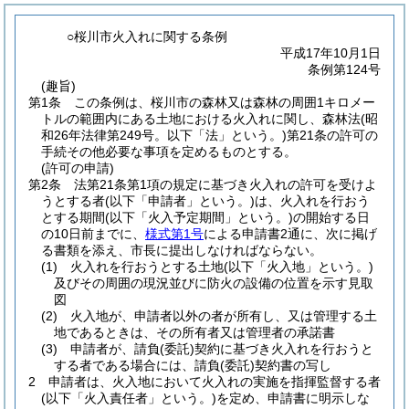
○桜川市火入れに関する条例
平成17年10月1日
条例第124号
(趣旨)
第1条
この条例は、桜川市の森林又は森林の周囲1キロメー
トルの範囲内にある土地における火入れに関し、森林法
(昭
和26年法律第249号。以下「法」という。)
第21条の許可の
手続その他必要な事項を定めるものとする。
(許可の申請)
第2条
法第21条第1項の規定に基づき火入れの許可を受けよ
うとする者
(以下「申請者」という。)
は、火入れを行おう
とする期間
(以下「火入予定期間」という。)
の開始する日
の10日前までに、
様式第1号
による申請書2通に、次に掲げ
る書類を添え、市長に提出しなければならない。
(1)
火入れを行おうとする土地
(以下「火入地」という。)
及びその周囲の現況並びに防火の設備の位置を示す見取
図
(2)
火入地が、申請者以外の者が所有し、又は管理する土
地であるときは、その所有者又は管理者の承諾書
(3)
申請者が、請負
(委託)
契約に基づき火入れを行おうと
する者である場合には、請負
(委託)
契約書の写し
2
申請者は、火入地において火入れの実施を指揮監督する者
(以下「火入責任者」という。)
を定め、申請書に明示しな