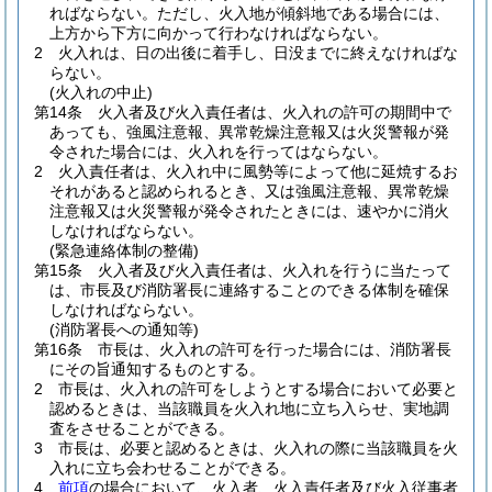
ればならない。
ただし、火入地が傾斜地である場合には、
上方から下方に向かって行わなければならない。
2
火入れは、日の出後に着手し、日没までに終えなければな
らない。
(火入れの中止)
第14条
火入者及び火入責任者は、火入れの許可の期間中で
あっても、強風注意報、異常乾燥注意報又は火災警報が発
令された場合には、火入れを行ってはならない。
2
火入責任者は、火入れ中に風勢等によって他に延焼するお
それがあると認められるとき、又は強風注意報、異常乾燥
注意報又は火災警報が発令されたときには、速やかに消火
しなければならない。
(緊急連絡体制の整備)
第15条
火入者及び火入責任者は、火入れを行うに当たって
は、市長及び消防署長に連絡することのできる体制を確保
しなければならない。
(消防署長への通知等)
第16条
市長は、火入れの許可を行った場合には、消防署長
にその旨通知するものとする。
2
市長は、火入れの許可をしようとする場合において必要と
認めるときは、当該職員を火入れ地に立ち入らせ、実地調
査をさせることができる。
3
市長は、必要と認めるときは、火入れの際に当該職員を火
入れに立ち会わせることができる。
4
前項
の場合において、火入者、火入責任者及び火入従事者