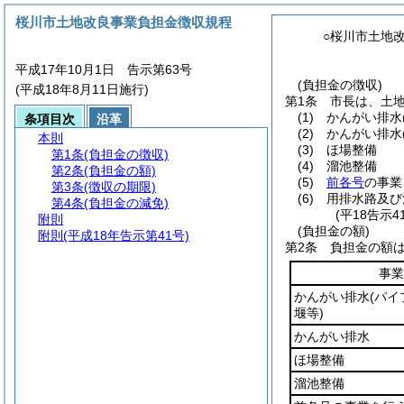
桜川市土地改良事業負担金徴収規程
○桜川市土地
平成17年10月1日 告示第63号
(負担金の徴収)
(平成18年8月11日施行)
第1条
市長は、土
(1)
かんがい排水
条項目次
沿革
(2)
かんがい排水
本則
(3)
ほ場整備
第1条
(負担金の徴収)
(4)
溜池整備
第2条
(負担金の額)
(5)
前各号
の事業
第3条
(徴収の期限)
(6)
用排水路及び
第4条
(負担金の減免)
(平18告示
附則
(負担金の額)
附則
(平成18年告示第41号)
第2条
負担金の額
事業
かんがい排水
(パ
堰等)
かんがい排水
ほ場整備
溜池整備