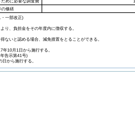
うために必要な調査費
等の修繕
41・一部改正)
により、負担金をその年度内に徴収する。
を得ないと認める場合、減免措置をとることができる。
17年10月1日から施行する。
8年
告示第41号)
の日から施行する。