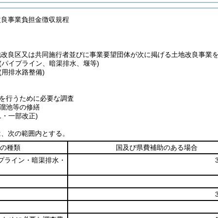
改良事業負担金徴収規程
地改良区又は共同施行者並びに事業要望団体が次に掲げる土地改良事業
(パイプライン、暗渠排水、堰等)
(用排水路整備)
を行うために必要な調査
溜池等の修繕
41・一部改正)
は、次の範囲内とする。
の種類
国及び県費補助のある場合
イプライン・暗渠排水・