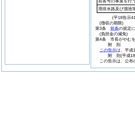
前各号の事業を行
用排水路及び溜池
(平18告示
(徴収の期限)
第3条
前条
の規定
(負担金の減免)
第4条
市長がやむ
附
則
この告示
は、平成
附
則
(平成1
この告示は、公布