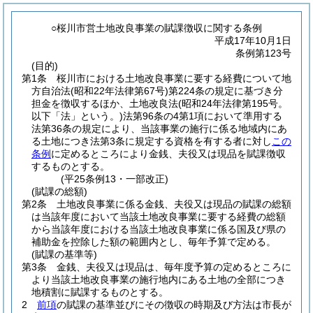
○桜川市営土地改良事業の賦課徴収に関する条例
平成17年10月1日
条例第123号
(目的)
第1条
桜川市における土地改良事業に要する経費について地
方自治法
(昭和22年法律第67号)
第224条の規定に基づき分
担金を徴収するほか、土地改良法
(昭和24年法律第195号。
以下「法」という。)
法第96条の4第1項において準用する
法第36条の規定により、当該事業の施行に係る地域内にあ
る土地につき法第3条に規定する資格を有する者に対し
この
条例
に定めるところにより金銭、夫役又は現品を賦課徴収
するものとする。
(平25条例13・一部改正)
(賦課の総額)
第2条
土地改良事業に係る金銭、夫役又は現品の賦課の総額
は当該年度において当該土地改良事業に要する経費の総額
から当該年度における当該土地改良事業に係る国及び県の
補助金を控除した額の範囲内とし、毎年予算で定める。
(賦課の基準等)
第3条
金銭、夫役又は現品は、毎年度予算の定めるところに
より当該土地改良事業の施行地内にある土地の全部につき
地積割に賦課するものとする。
2
前項
の賦課の基準並びにその徴収の時期及び方法は市長が