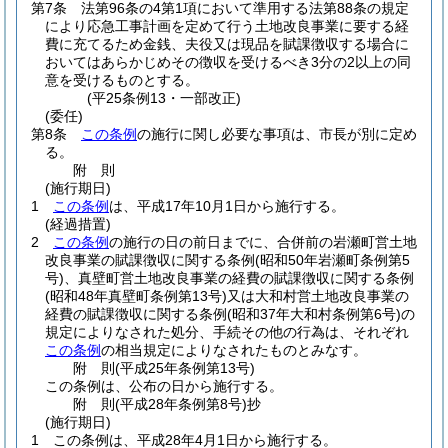
第7条
法第96条の4第1項において準用する法第88条の規定
により応急工事計画を定めて行う土地改良事業に要する経
費に充てるため金銭、夫役又は現品を賦課徴収する場合に
おいてはあらかじめその徴収を受けるべき3分の2以上の同
意を受けるものとする。
(平25条例13・一部改正)
(委任)
第8条
この条例
の施行に関し必要な事項は、市長が別に定め
る。
附
則
(施行期日)
1
この条例
は、平成17年10月1日から施行する。
(経過措置)
2
この条例
の施行の日の前日までに、合併前の岩瀬町営土地
改良事業の賦課徴収に関する条例
(昭和50年岩瀬町条例第5
号)
、真壁町営土地改良事業の経費の賦課徴収に関する条例
(昭和48年真壁町条例第13号)
又は大和村営土地改良事業の
経費の賦課徴収に関する条例
(昭和37年大和村条例第6号)
の
規定によりなされた処分、手続その他の行為は、それぞれ
この条例
の相当規定によりなされたものとみなす。
附
則
(平成25年
条例第13号)
この条例は、公布の日から施行する。
附
則
(平成28年
条例第8号)
抄
(施行期日)
1
この条例は、平成28年4月1日から施行する。