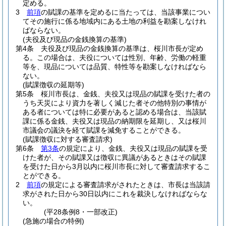
定める。
3
前項
の賦課の基準を定めるに当たっては、当該事業につい
てその施行に係る地域内にある土地の利益を勘案しなけれ
ばならない。
(夫役及び現品の金銭換算の基準)
第4条
夫役及び現品の金銭換算の基準は、桜川市長が定め
る。
この場合は、夫役については性別、年齢、労働の軽重
等を、現品については品質、特性等を勘案しなければなら
ない。
(賦課徴収の延期等)
第5条
桜川市長は、金銭、夫役又は現品の賦課を受けた者の
うち天災により資力を著しく減じた者その他特別の事情が
ある者については特に必要があると認める場合は、当該賦
課に係る金銭、夫役又は現品の納期限を延期し、又は桜川
市議会の議決を経て賦課を減免することができる。
(賦課徴収に対する審査請求)
第6条
第3条
の規定により、金銭、夫役又は現品の賦課を受
けた者が、その賦課又は徴収に異議があるときはその賦課
を受けた日から3月以内に桜川市長に対して審査請求するこ
とができる。
2
前項
の規定による審査請求がされたときは、市長は当該請
求がされた日から30日以内にこれを裁決しなければならな
い。
(平28条例8・一部改正)
(急施の場合の特例)