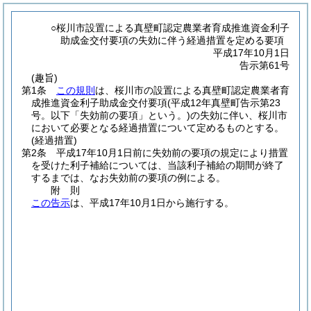
○桜川市設置による真壁町認定農業者育成推進資金利子
助成金交付要項の失効に伴う経過措置を定める要項
平成17年10月1日
告示第61号
(趣旨)
第1条
この規則
は、桜川市の設置による真壁町認定農業者育
成推進資金利子助成金交付要項
(平成12年真壁町告示第23
号。以下「失効前の要項」という。)
の失効に伴い、桜川市
において必要となる経過措置について定めるものとする。
(経過措置)
第2条
平成17年10月1日前に失効前の要項の規定により措置
を受けた利子補給については、当該利子補給の期間が終了
するまでは、なお失効前の要項の例による。
附
則
この告示
は、平成17年10月1日から施行する。