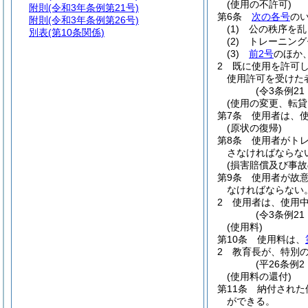
(使用の不許可)
附則
(令和3年条例第21号)
第6条
次の各号
の
附則
(令和3年条例第26号)
(1)
公の秩序を乱
別表
(第10条関係)
(2)
トレーニング
(3)
前2号
のほか
2
既に使用を許可
使用許可を受けた
(令3条例2
(使用の変更、転貸
第7条
使用者は、
(原状の復帰)
第8条
使用者がト
さなければならな
(損害賠償及び事故
第9条
使用者が故
なければならない
2
使用者は、使用
(令3条例2
(使用料)
第10条
使用料は、
2
教育長が、特別
(平26条例
(使用料の還付)
第11条
納付された
ができる。