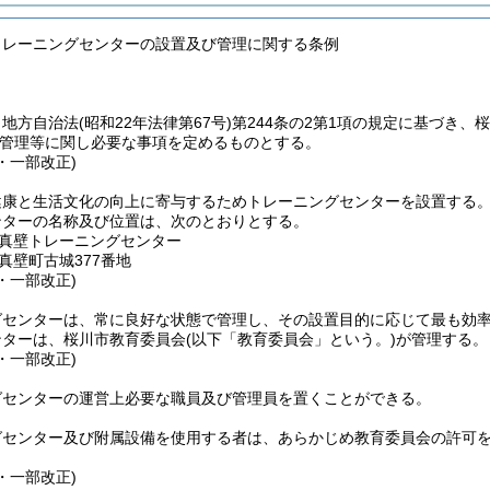
トレーニングセンターの設置及び管理に関する条例
、地方自治法
(昭和22年法律第67号)
第244条の2第1項の規定に基づき、
管理等に関し必要な事項を定めるものとする。
1・一部改正)
健康と生活文化の向上に寄与するためトレーニングセンターを設置する
ンターの名称及び位置は、次のとおりとする。
真壁トレーニングセンター
真壁町古城377番地
1・一部改正)
グセンターは、常に良好な状態で管理し、その設置目的に応じて最も効
ンターは、桜川市教育委員会
(以下「教育委員会」という。)
が管理する。
1・一部改正)
グセンターの運営上必要な職員及び管理員を置くことができる。
グセンター及び附属設備を使用する者は、あらかじめ教育委員会の許可
1・一部改正)