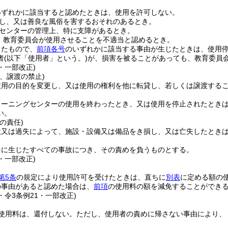
いずれかに該当すると認めたときは、使用を許可しない。
し、又は善良な風俗を害するおそれのあるとき。
センターの管理上、特に支障があるとき。
、教育委員会が使用させることを不適当と認めるとき。
したもので、
前項各号
のいずれかに該当する事由が生じたときは、使用
者
(以下「使用者」という。)
が、損害を被ることがあっても、教育委員
1・一部改正)
、譲渡の禁止)
使用の目的を変更し、又は使用の権利を他に転貸し、若しくは譲渡する
レーニングセンターの使用を終わったとき、又は使用を停止されたとき
い。
の責任)
意又は過失によって、施設・設備又は備品をき損し、又は亡失したとき
。
中に生じたすべての事故につき、その責めを負うものとする。
1・一部改正)
第5条
の規定により使用許可を受けたときは、直ちに
別表
に定める額の
の事由があると認めた場合は、
前項
の使用料の額を減免することができ
2・令3条例21・一部改正)
使用料は、還付しない。
ただし、使用者の責めに帰さない事由により、