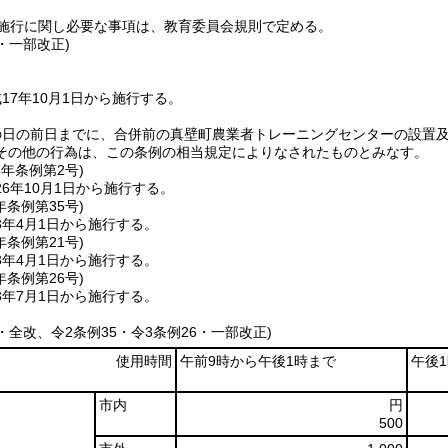
施行に関し必要な事項は、教育委員会規則で定める。
1・一部改正)
17年10月1日から施行する。
の日の前日までに、合併前の真壁町農業者トレーニングセンターの設置
その他の行為は、この条例の相当規定によりなされたものとみなす。
6年
条例第2号)
6年10月1日から施行する。
年
条例第35号)
3年4月1日から施行する。
年
条例第21号)
3年4月1日から施行する。
年
条例第26号)
3年7月1日から施行する。
2・全改、令2条例35・令3条例26・一部改正)
使用時間
午前9時から午後1時まで
午後
市内
円
500