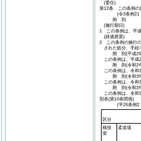
(委任)
第12条
この条例の
(令3条例2
附
則
(施行期日)
1
この条例は、平成
(経過措置)
2
この条例の施行
された処分、手続
附
則
(平成2
この条例は、平成2
附
則
(令和2
この条例は、令和
附
則
(令和3
この条例は、令和
附
則
(令和3
この条例は、令和
別表
(第10条関係)
(平26条例
区分
格技
柔道場
室