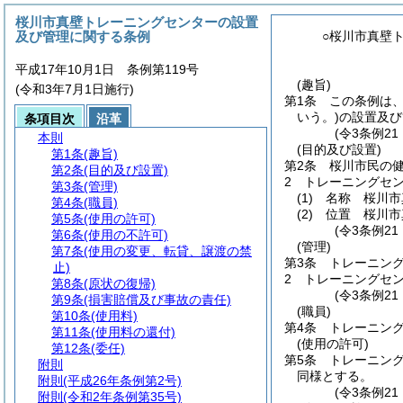
桜川市真壁トレーニングセンターの設置
及び管理に関する条例
○桜川市真壁
平成17年10月1日 条例第119号
(趣旨)
(令和3年7月1日施行)
第1条
この条例は
いう。)
の設置及び
条項目次
沿革
(令3条例2
本則
(目的及び設置)
第1条
(趣旨)
第2条
桜川市民の
第2条
(目的及び設置)
2
トレーニングセ
第3条
(管理)
(1)
名称 桜川市
第4条
(職員)
(2)
位置 桜川市
第5条
(使用の許可)
(令3条例2
第6条
(使用の不許可)
(管理)
第7条
(使用の変更、転貸、譲渡の禁
第3条
トレーニン
止)
2
トレーニングセ
第8条
(原状の復帰)
(令3条例2
第9条
(損害賠償及び事故の責任)
(職員)
第10条
(使用料)
第4条
トレーニン
第11条
(使用料の還付)
(使用の許可)
第12条
(委任)
第5条
トレーニン
附則
同様とする。
附則
(平成26年条例第2号)
(令3条例2
附則
(令和2年条例第35号)