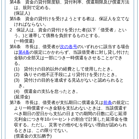
第4条
資金の貸付限度額、貸付利率、償還期限及び償還方法
は、規則で定める。
(保証人)
第5条
資金の貸付けを受けようとする者は、保証人を立てな
ければならない。
2
保証人は、資金の貸付けを受けた者
(以下「借受者」とい
う。)
と連帯して債務を負担するものとする。
(一時償還)
第6条
市長は、借受者が
次の各号
のいずれかに該当する場合
は
第4条
の規定にかかわらず、当該借受者に対し貸し付けた
金額の全部又は一部につき一時償還をさせることができ
る。
(1)
貸付けの目的以外の経費として使用したとき。
(2)
偽りその他不正手段により貸付けを受けたとき。
(3)
貸付けの目的を達成する見込がないと認められると
き。
(4)
償還金の支払を怠ったとき。
(延滞金)
第7条
市長は、借受者が支払期日に償還金又は
前条
の規定に
より一時償還すべき金額を支払わないときは、当該償還す
べき期日の翌日から支払の日までの期間の日数に応じ延滞
元利金につき年10パーセントの割合で計算した延滞金を徴
収する。
ただし、災害その他やむを得ない理由が認められ
るときは、この限りでない。
(償還金の支払猶予)