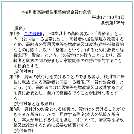
○桜川市高齢者住宅整備資金貸付条例
平成17年10月1日
条例第105号
(目的)
第1条
この条例
は、60歳以上の高齢者
(以下「高齢者」とい
う。)
と同居する世帯に対し、高齢者の居住環境を改善する
ため、高齢者の専用居室等を増改築又は改造
(維持補修費的
なものは除く。以下「整備」という。)
するために必要な経
費
(以下「資金」という。)
の貸付けを行うことにより、高
齢者と家族の間の好ましい家族関係の維持に寄与すること
を目的とする。
(貸付対象)
第2条
資金の貸付けを受けることのできる者は、桜川市に居
住し親族である高齢者と同居する者
(以下「貸付対象者」と
いう。)
で、高齢者向けに居室等を増改築又は改造すること
を真に必要とし、自力で整備を行うことが困難な者とす
る。
(貸付対象となる経費)
第3条
貸付けの対象となる経費は、貸付けを受けることがで
きる者が所有し、かつ、居住する住宅
(本人の親族が所有
し、本人が居住する住宅を含む。)
について、居室等を増改
築又は改造するために必要な経費とする。
(貸付条件)