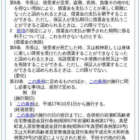
第8条
市長は、借受者が災害、盗難、疾病、負傷その他やむ
を得ない理由により、償還金を支払うことが著しく困難に
なったと認められるときは、償還金の支払を猶予すること
ができる。
ただし、保証人が支払期日に償還金を支払うこ
とができると認められるときは、この限りでない。
2
前項
の規定により、償還金の支払が猶予された期間に係る
利子については、これを付さないものとする。
(償還金の免除)
第9条
市長は、借受者が死亡した時、又は精神若しくは身体
に著しい障害を受けたため償還することができなくなった
と認められるときは、当該償還すべき債務の全部又は一部
を免除することができる。
ただし、保証人が償還すること
ができると認められるときは、この限りでない。
(委任)
第10条
この条例
に定めるもののほか、
この条例
の施行に関
し必要な事項は、規則で定める。
附
則
(施行期日)
1
この条例
は、平成17年10月1日から施行する。
(経過措置)
2
この条例
の施行の日の前日までに、合併前の岩瀬町高齢者
住宅整備資金貸付条例
(昭和57年岩瀬町条例第17号)
、真壁
町老人居室整備資金貸付条例
(昭和47年真壁町条例第23号)
又は大和村高齢者居室整備資金貸付条例
(平成元年大和村条
例第29号)
の規定によりなされた処分、手続その他の行為