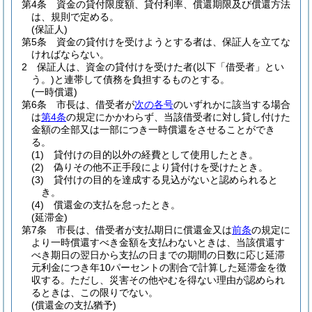
第4条
資金の貸付限度額、貸付利率、償還期限及び償還方法
は、規則で定める。
(保証人)
第5条
資金の貸付けを受けようとする者は、保証人を立てな
ければならない。
2
保証人は、資金の貸付けを受けた者
(以下「借受者」とい
う。)
と連帯して債務を負担するものとする。
(一時償還)
第6条
市長は、借受者が
次の各号
のいずれかに該当する場合
は
第4条
の規定にかかわらず、当該借受者に対し貸し付けた
金額の全部又は一部につき一時償還をさせることができ
る。
(1)
貸付けの目的以外の経費として使用したとき。
(2)
偽りその他不正手段により貸付けを受けたとき。
(3)
貸付けの目的を達成する見込がないと認められると
き。
(4)
償還金の支払を怠ったとき。
(延滞金)
第7条
市長は、借受者が支払期日に償還金又は
前条
の規定に
より一時償還すべき金額を支払わないときは、当該償還す
べき期日の翌日から支払の日までの期間の日数に応じ延滞
元利金につき年10パーセントの割合で計算した延滞金を徴
収する。
ただし、災害その他やむを得ない理由が認められ
るときは、この限りでない。
(償還金の支払猶予)