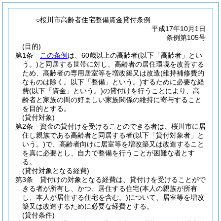
○桜川市高齢者住宅整備資金貸付条例
平成17年10月1日
条例第105号
(目的)
第1条
この条例
は、60歳以上の高齢者
(以下「高齢者」とい
う。)
と同居する世帯に対し、高齢者の居住環境を改善する
ため、高齢者の専用居室等を増改築又は改造
(維持補修費的
なものは除く。以下「整備」という。)
するために必要な経
費
(以下「資金」という。)
の貸付けを行うことにより、高
齢者と家族の間の好ましい家族関係の維持に寄与すること
を目的とする。
(貸付対象)
第2条
資金の貸付けを受けることのできる者は、桜川市に居
住し親族である高齢者と同居する者
(以下「貸付対象者」と
いう。)
で、高齢者向けに居室等を増改築又は改造すること
を真に必要とし、自力で整備を行うことが困難な者とす
る。
(貸付対象となる経費)
第3条
貸付けの対象となる経費は、貸付けを受けることがで
きる者が所有し、かつ、居住する住宅
(本人の親族が所有
し、本人が居住する住宅を含む。)
について、居室等を増改
築又は改造するために必要な経費とする。
(貸付条件)