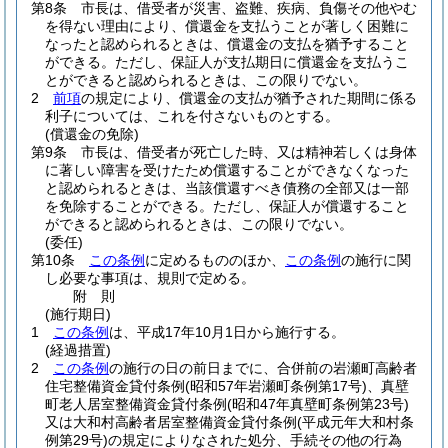
第8条
市長は、借受者が災害、盗難、疾病、負傷その他やむ
を得ない理由により、償還金を支払うことが著しく困難に
なったと認められるときは、償還金の支払を猶予すること
ができる。
ただし、保証人が支払期日に償還金を支払うこ
とができると認められるときは、この限りでない。
2
前項
の規定により、償還金の支払が猶予された期間に係る
利子については、これを付さないものとする。
(償還金の免除)
第9条
市長は、借受者が死亡した時、又は精神若しくは身体
に著しい障害を受けたため償還することができなくなった
と認められるときは、当該償還すべき債務の全部又は一部
を免除することができる。
ただし、保証人が償還すること
ができると認められるときは、この限りでない。
(委任)
第10条
この条例
に定めるもののほか、
この条例
の施行に関
し必要な事項は、規則で定める。
附
則
(施行期日)
1
この条例
は、平成17年10月1日から施行する。
(経過措置)
2
この条例
の施行の日の前日までに、合併前の岩瀬町高齢者
住宅整備資金貸付条例
(昭和57年岩瀬町条例第17号)
、真壁
町老人居室整備資金貸付条例
(昭和47年真壁町条例第23号)
又は大和村高齢者居室整備資金貸付条例
(平成元年大和村条
例第29号)
の規定によりなされた処分、手続その他の行為