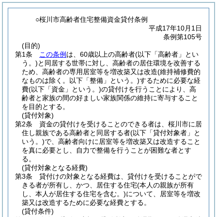
○桜川市高齢者住宅整備資金貸付条例
平成17年10月1日
条例第105号
(目的)
第1条
この条例
は、60歳以上の高齢者
(以下「高齢者」とい
う。)
と同居する世帯に対し、高齢者の居住環境を改善する
ため、高齢者の専用居室等を増改築又は改造
(維持補修費的
なものは除く。以下「整備」という。)
するために必要な経
費
(以下「資金」という。)
の貸付けを行うことにより、高
齢者と家族の間の好ましい家族関係の維持に寄与すること
を目的とする。
(貸付対象)
第2条
資金の貸付けを受けることのできる者は、桜川市に居
住し親族である高齢者と同居する者
(以下「貸付対象者」と
いう。)
で、高齢者向けに居室等を増改築又は改造すること
を真に必要とし、自力で整備を行うことが困難な者とす
る。
(貸付対象となる経費)
第3条
貸付けの対象となる経費は、貸付けを受けることがで
きる者が所有し、かつ、居住する住宅
(本人の親族が所有
し、本人が居住する住宅を含む。)
について、居室等を増改
築又は改造するために必要な経費とする。
(貸付条件)