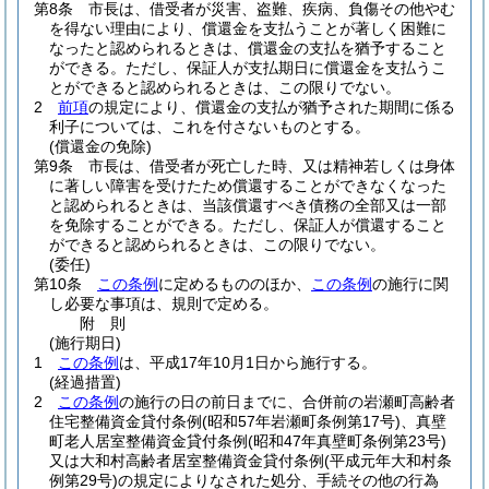
第8条
市長は、借受者が災害、盗難、疾病、負傷その他やむ
を得ない理由により、償還金を支払うことが著しく困難に
なったと認められるときは、償還金の支払を猶予すること
ができる。
ただし、保証人が支払期日に償還金を支払うこ
とができると認められるときは、この限りでない。
2
前項
の規定により、償還金の支払が猶予された期間に係る
利子については、これを付さないものとする。
(償還金の免除)
第9条
市長は、借受者が死亡した時、又は精神若しくは身体
に著しい障害を受けたため償還することができなくなった
と認められるときは、当該償還すべき債務の全部又は一部
を免除することができる。
ただし、保証人が償還すること
ができると認められるときは、この限りでない。
(委任)
第10条
この条例
に定めるもののほか、
この条例
の施行に関
し必要な事項は、規則で定める。
附
則
(施行期日)
1
この条例
は、平成17年10月1日から施行する。
(経過措置)
2
この条例
の施行の日の前日までに、合併前の岩瀬町高齢者
住宅整備資金貸付条例
(昭和57年岩瀬町条例第17号)
、真壁
町老人居室整備資金貸付条例
(昭和47年真壁町条例第23号)
又は大和村高齢者居室整備資金貸付条例
(平成元年大和村条
例第29号)
の規定によりなされた処分、手続その他の行為