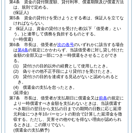
第4条
資金の貸付限度額、貸付利率、償還期限及び償還方法
は、規則で定める。
(保証人)
第5条
資金の貸付けを受けようとする者は、保証人を立てな
ければならない。
2
保証人は、資金の貸付けを受けた者
(以下「借受者」とい
う。)
と連帯して債務を負担するものとする。
(一時償還)
第6条
市長は、借受者が
次の各号
のいずれかに該当する場合
は
第4条
の規定にかかわらず、当該借受者に対し貸し付けた
金額の全部又は一部につき一時償還をさせることができ
る。
(1)
貸付けの目的以外の経費として使用したとき。
(2)
偽りその他不正手段により貸付けを受けたとき。
(3)
貸付けの目的を達成する見込がないと認められると
き。
(4)
償還金の支払を怠ったとき。
(延滞金)
第7条
市長は、借受者が支払期日に償還金又は
前条
の規定に
より一時償還すべき金額を支払わないときは、当該償還す
べき期日の翌日から支払の日までの期間の日数に応じ延滞
元利金につき年10パーセントの割合で計算した延滞金を徴
収する。
ただし、災害その他やむを得ない理由が認められ
るときは、この限りでない。
(償還金の支払猶予)