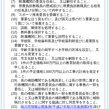
(7)
附属機関の委員を任命し、又は解任すること。
(8)
県費負担教職員の懲戒並びに県費負担教職員たる校長
の任免及び分限について内申すること。
(9)
スポーツ推進委員を委嘱すること。
(10)
重要なほう賞を行い、及び国又は県の行う重要なほ
う賞について推薦すること。
(11)
請願、陳情等を処理すること。
(12)
教科書を採択すること。
(13)
附属機関に対して重要な諮問をすること。
(14)
学校医、学校歯科医及び学校薬剤師並びに産業医を
委嘱すること。
(15)
学齢児童生徒の就学すべき学校の区域を設定し、又
はこれを変更すること。
(16)
市文化財を指定し、又は指定を解除すること。
(17)
1件の予定価格300万円以上の教育財産の取得を長に
申し出ること。
(18)
1件の予定価格1,000万円以上の工事の計画を策定す
ること。
(19)
長の補助機関である職員若しくは長の管理に属する
行政機関の長に教育委員会の権限に属する事務の一部を
委任し、又は補助執行させること。
(20)
長の権限に属する事務の一部を教育委員会等に委任
すること又は教育委員会の補助機関である職員等に補助
執行させることに関する協議に対し同意等をすること。
(21)
桜川市情報公開条例
(平成17年桜川市条例第9号)
並び