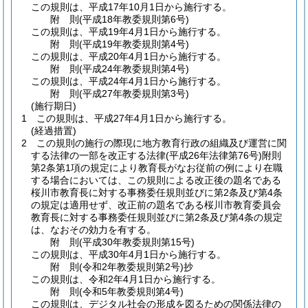
この規則は、平成17年10月1日から施行する。
附
則
(平成18年
教委規則第6号)
この規則は、平成19年4月1日から施行する。
附
則
(平成19年
教委規則第4号)
この規則は、平成20年4月1日から施行する。
附
則
(平成24年
教委規則第4号)
この規則は、平成24年4月1日から施行する。
附
則
(平成27年
教委規則第3号)
(施行期日)
1
この規則は、平成27年4月1日から施行する。
(経過措置)
2
この規則の施行の際現に地方教育行政の組織及び運営に関
する法律の一部を改正する法律
(平成26年法律第76号)
附則
第2条第1項の規定により教育長がなお従前の例により在職
する場合においては、この規則による改正後の題名である
桜川市教育長に対する事務委任規則並びに第2条及び第4条
の規定は適用せず、改正前の題名である桜川市教育委員会
教育長に対する事務委任規則並びに第2条及び第4条の規定
は、なおその効力を有する。
附
則
(平成30年
教委規則第15号)
この規則は、平成30年4月1日から施行する。
附
則
(令和2年
教委規則第2号)
抄
この規則は、令和2年4月1日から施行する。
附
則
(令和5年
教委規則第4号)
この規則は、デジタル社会の形成を図るための関係法律の