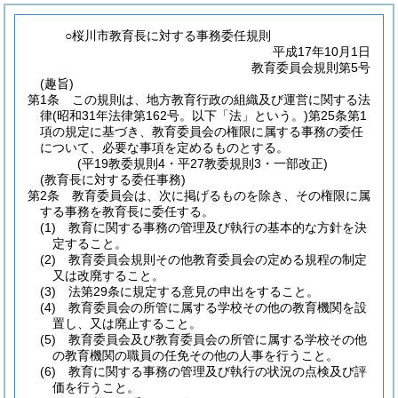
○桜川市教育長に対する事務委任規則
平成17年10月1日
教育委員会規則第5号
(趣旨)
第1条
この規則は、地方教育行政の組織及び運営に関する法
律
(昭和31年法律第162号。以下「法」という。)
第25条第1
項の規定に基づき、教育委員会の権限に属する事務の委任
について、必要な事項を定めるものとする。
(平19教委規則4・平27教委規則3・一部改正)
(教育長に対する委任事務)
第2条
教育委員会は、次に掲げるものを除き、その権限に属
する事務を教育長に委任する。
(1)
教育に関する事務の管理及び執行の基本的な方針を決
定すること。
(2)
教育委員会規則その他教育委員会の定める規程の制定
又は改廃すること。
(3)
法第29条に規定する意見の申出をすること。
(4)
教育委員会の所管に属する学校その他の教育機関を設
置し、又は廃止すること。
(5)
教育委員会及び教育委員会の所管に属する学校その他
の教育機関の職員の任免その他の人事を行うこと。
(6)
教育に関する事務の管理及び執行の状況の点検及び評
価を行うこと。