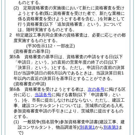
ものとする。
(2)
定期資格審査の実施後において新たに資格審査を受け
ようとする者
(既に資格審査を受けた者で、新たな業種に
係る資格審査を受けようとする者を含む。)
を対象として
行う資格審査
(以下「追加資格審査」という。)
について
は、随時実施するものとする。
2
特定建設工事共同企業体の資格審査は、必要に応じその都
度実施するものとする。
(平30告示112・一部改正)
(資格審査の基準日)
第5条
資格審査の基準日は、資格審査の申請をする日
(以下
「申請日」という。)
の直前の営業年度の終了の日
(以下
「決算日」という。)
とする。
ただし、申請日の直前の決算
日が当該申請日の前6月以内であるときは、当該決算日前1
年以内の直近の決算日を基準日とすることができる。
(資格審査の申請)
第6条
資格審査を受けようとする者は、
次の各号
に掲げる区
分に応じ、
当該各号
に掲げる書類
(以下「申請書等」とい
う。)
を、市長に提出しなければならない。
ただし、建設工
事、建設コンサルタントについては、茨城県の定める入札
参加資格審査申請の手引きにより、茨城県に提出するもの
とする。
(1)
一般競争
(指名競争)
参加資格審査申請書
(建設工事、建
設コンサルタント、物品調達等)
(
別表第1
から
別表第3
ま
で)