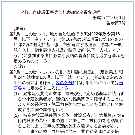
○桜川市建設工事等入札参加資格審査規程
平成17年10月1日
告示第7号
(趣旨)
第1条
この告示は、地方自治法施行令
(昭和22年政令第16
号。以下「令」という。)
第167条の5第1項及び第167条の
11第2項の規定に基づき、市が発注する建設工事等の一般
競争入札、指名競争入札及び随意契約
(以下「入札」とい
う。)
に参加する者に必要な資格の審査に関し必要な事項を
定めるものとする。
(定義)
第2条
この告示において用いる用語の意義は、建設業法
(昭
和24年法律第100号。以下「法」という。)
第2条に定める
用語の例によるほか、
次の各号
に掲げる用語については
当
該各号
に定めるところによる。
(1)
経常建設共同企業体 市長が別に定める基準に該当す
る中小建設業者が、継続的な協業関係を確保することに
よりその経営力・施工力を強化することを目的として結
成する共同企業体をいう。
(2)
特定建設工事共同企業体 建設業者が、大規模かつ技
術的難度の高い工事の施工に際して、技術力等を結集す
ることにより工事の安定的施工を確保する必要があっ
て、工事の規模、性格等に照らし共同企業体による施工