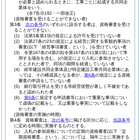
が必要と認められるときに、工事ごとに結成する共同企
業体をいう。
(令7告示192・一部改正)
(資格審査を受けることができない者)
第3条
次の各号
のいずれかに該当する者は、資格審査を受け
ることができない。
(1)
法第3条第1項の規定による許可を受けていない者
(2)
法第27条の23の規定による経営に関する客観的事項の
審査
(以下「経営事項審査」という。)
を受けていない者
(3)
令第167条の4第2項
(令第167条の11第1項において準
用する場合を含む。)
の規定により入札に参加させないこ
ととされた者で、同項の期間を経過していない者
(4)
経常建設共同企業体及び特定建設工事共同企業体にあ
っては、その構成員となる者が、
第6条
の規定による資格
審査の申請をしていない者
(5)
銀行取引停止を受ける等経営状態が著しく不健全であ
ると認められた者
(6)
第6条
に規定する申請書等において重要な事項につい
て虚偽の記載をし、又は重要な事実について記載をしな
かった者
(資格審査の実施の時期)
第4条
資格審査は、
次の各号
に掲げる区分に応じ、
当該各号
に定める時期に実施するものとする。
(1)
入札の参加資格についての定期の資格審査
(以下「定
期資格審査」という。)
については、隔年ごとに実施する