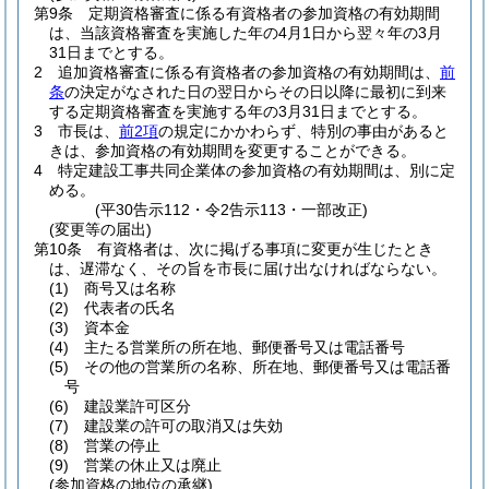
第9条
定期資格審査に係る有資格者の参加資格の有効期間
は、当該資格審査を実施した年の4月1日から翌々年の3月
31日までとする。
2
追加資格審査に係る有資格者の参加資格の有効期間は、
前
条
の決定がなされた日の翌日からその日以降に最初に到来
する定期資格審査を実施する年の3月31日までとする。
3
市長は、
前2項
の規定にかかわらず、特別の事由があると
きは、参加資格の有効期間を変更することができる。
4
特定建設工事共同企業体の参加資格の有効期間は、別に定
める。
(平30告示112・令2告示113・一部改正)
(変更等の届出)
第10条
有資格者は、次に掲げる事項に変更が生じたとき
は、遅滞なく、その旨を市長に届け出なければならない。
(1)
商号又は名称
(2)
代表者の氏名
(3)
資本金
(4)
主たる営業所の所在地、郵便番号又は電話番号
(5)
その他の営業所の名称、所在地、郵便番号又は電話番
号
(6)
建設業許可区分
(7)
建設業の許可の取消又は失効
(8)
営業の停止
(9)
営業の休止又は廃止
(参加資格の地位の承継)