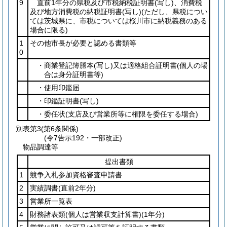
9
直前1年分の県税及び市税納税証明書
(写し)
、消費税
及び地方消費税の納税証明書
(写し)
(ただし、県税につい
ては茨城県に、市税については桜川市に納税義務のある
場合に限る)
1
その他市長が必要と認める書類等
0
・商業登記簿謄本
(写し)
又は適格組合証明書
(個人の場
合は身分証明書等)
・使用印鑑届
・印鑑証明書
(写し)
・委任状
(支店及び営業所等に権限を委任する場合)
別表第3
(第6条関係)
(令7告示192・一部改正)
物品調達等
提出書類
1
競争入札参加資格審査申請書
2
実績調書
(直前2年分)
3
営業所一覧表
4
財務諸表類
(個人は営業収支計算書)
(1年分)