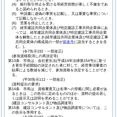
(4)
銀行取引停止を受ける等経営状態が著しく不健全であ
ると認められるとき。
(5)
申請書に虚偽の事実を記載し、又は重要な事実につい
て記載しなかったとき。
(6)
営業を停止したとき。
(7)
経常建設共同企業体及び特定建設工事共同企業体にあ
っては、経常建設共同企業体及び特定建設工事共同企業
体を解散したとき
(経常建設共同企業体及び特定建設工事
共同企業体の構成員の一部が
前各号
に該当するときを含
む。)
。
(令7告示192・一部改正)
(参加資格取消しの再決定等)
第13条
市長は、会社更生法
(平成14年法律第154号)
に基づ
き更生手続開始の決定された者に対して、経営事項審査の
結果による数値を減じて、参加資格を決定することができ
る。
(平30告示112・一部改正)
(資料提出の要求)
第14条
市長は、資格審査又は名簿への登載に関し必要があ
るときは、この告示に定めるもののほか、資料の提出若し
くは提示又は説明を求めることができる。
(建設コンサルタント及び物品調達等)
第15条
建設コンサルタント及び物品調達等については、こ
の告示を準用する。