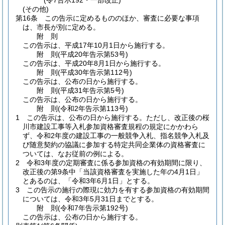
(令7告示192・一部改正)
(その他)
第16条
この告示に定めるもののほか、審査に必要な事項
は、市長が別に定める。
附
則
この告示は、平成17年10月1日から施行する。
附
則
(平成20年
告示第53号)
この告示は、平成20年8月1日から施行する。
附
則
(平成30年
告示第112号)
この告示は、公布の日から施行する。
附
則
(平成31年
告示第5号)
この告示は、公布の日から施行する。
附
則
(令和2年
告示第113号)
1
この告示は、公布の日から施行する。
ただし、改正後の桜
川市建設工事等入札参加資格審査規程の規定にかかわら
ず、令和2年度の建設工事の一般競争入札、指名競争入札及
び随意契約の協議に参加する特定共同企業体の資格審査に
ついては、なお従前の例による。
2
令和3年度の定期審査に係る参加資格の有効期間に限り、
改正後の第9条中「当該資格審査を実施した年の4月1日」
とあるのは、「令和3年6月1日」とする。
3
この告示の施行の際現に効力を有する参加資格の有効期間
については、令和3年5月31日までとする。
附
則
(令和7年
告示第192号)
この告示は、公布の日から施行する。