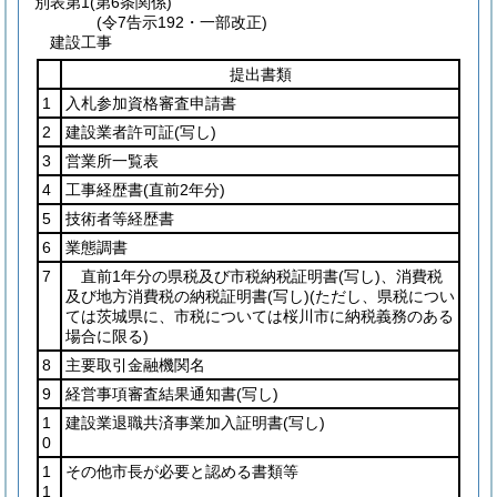
別表第1
(第6条関係)
(令7告示192・一部改正)
建設工事
提出書類
1
入札参加資格審査申請書
2
建設業者許可証
(写し)
3
営業所一覧表
4
工事経歴書
(直前2年分)
5
技術者等経歴書
6
業態調書
7
直前1年分の県税及び市税納税証明書
(写し)
、消費税
及び地方消費税の納税証明書
(写し)
(ただし、県税につい
ては茨城県に、市税については桜川市に納税義務のある
場合に限る)
8
主要取引金融機関名
9
経営事項審査結果通知書
(写し)
1
建設業退職共済事業加入証明書
(写し)
0
1
その他市長が必要と認める書類等
1