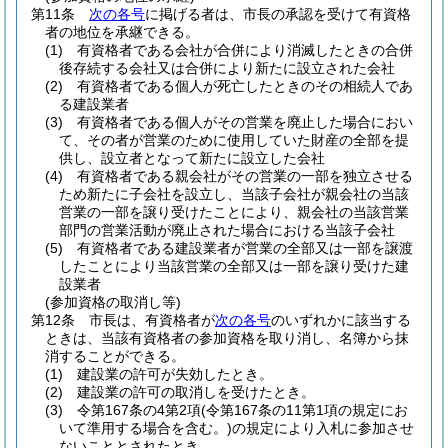
第11条
次の各号
に掲げる者は、市長の承認を受けて有資格
者の地位を承継できる。
(1)
有資格者である会社が合併により消滅したときの合併
後存続する会社又は合併により新たに設立された会社
(2)
有資格者である個人が死亡したときのその相続人であ
る建設業者
(3)
有資格者である個人がその営業を廃止した場合におい
て、その者が営業のために使用していた財産の全部を提
供し、設立者となって新たに設立した会社
(4)
有資格者である親会社がその営業の一部を独立させる
ため新たに子会社を設立し、当該子会社が親会社の当該
営業の一部を譲り受けたことにより、親会社の当該営業
部門の営業活動が廃止された場合における当該子会社
(5)
有資格者である建設業者が営業の全部又は一部を譲渡
したことにより当該営業の全部又は一部を譲り受けた建
設業者
(参加資格の取消し等)
第12条
市長は、有資格者が
次の各号
のいずれかに該当する
ときは、当該有資格者の参加資格を取り消し、名簿から抹
消することができる。
(1)
建設業の許可が失効したとき。
(2)
建設業の許可の取消しを受けたとき。
(3)
令第167条の4第2項
(令第167条の11第1項の規定にお
いて準用する場合を含む。)
の規定により入札に参加させ
ないこととされたとき。