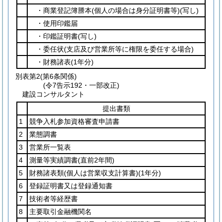
・商業登記簿謄本
(個人の場合は身分証明書等)
(写し)
・使用印鑑届
・印鑑証明書
(写し)
・委任状
(支店及び営業所等に権限を委任する場合)
・財務諸表
(1年分)
別表第2
(第6条関係)
(令7告示192・一部改正)
建設コンサルタント
提出書類
1
競争入札参加資格審査申請書
2
業態調書
3
営業所一覧表
4
測量等実績調書
(直前2年間)
5
財務諸表類
(個人は営業収支計算書)
(1年分)
6
登録証明書又は登録通知書
7
技術者等経歴書
8
主要取引金融機関名