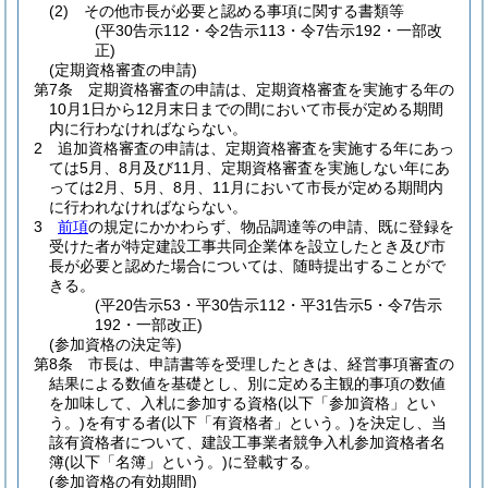
(2)
その他市長が必要と認める事項に関する書類等
(平30告示112・令2告示113・令7告示192・一部改
正)
(定期資格審査の申請)
第7条
定期資格審査の申請は、定期資格審査を実施する年の
10月1日から12月末日までの間において市長が定める期間
内に行わなければならない。
2
追加資格審査の申請は、定期資格審査を実施する年にあっ
ては5月、8月及び11月、定期資格審査を実施しない年にあ
っては2月、5月、8月、11月において市長が定める期間内
に行われなければならない。
3
前項
の規定にかかわらず、物品調達等の申請、既に登録を
受けた者が特定建設工事共同企業体を設立したとき及び市
長が必要と認めた場合については、随時提出することがで
きる。
(平20告示53・平30告示112・平31告示5・令7告示
192・一部改正)
(参加資格の決定等)
第8条
市長は、申請書等を受理したときは、経営事項審査の
結果による数値を基礎とし、別に定める主観的事項の数値
を加味して、入札に参加する資格
(以下「参加資格」とい
う。)
を有する者
(以下「有資格者」という。)
を決定し、当
該有資格者について、建設工事業者競争入札参加資格者名
簿
(以下「名簿」という。)
に登載する。
(参加資格の有効期間)