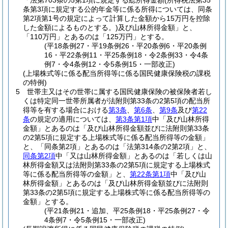
「法第703条の5第1項に規定する総所得金額
(所得税法第35
条第3項に規定する公的年金等に係る所得については、同条
第2項第1号の規定によって計算した金額から15万円を控除
した金額によるものとする。)
及び山林所得金額」と、
「110万円」とあるのは「125万円」とする。
(平18条例27・平19条例26・平20条例6・平20条例
16・平22条例11・平25条例18・令2条例33・令4条
例7・令4条例12・令5条例15・一部改正)
(上場株式等に係る配当所得等に係る国民健康保険税の課税
の特例)
5
世帯主又はその世帯に属する国民健康保険の被保険者若し
くは特定同一世帯所属者が法附則第33条の2第5項の配当所
得等を有する場合における
第3条
、
第6条
、
第9条
及び
第22
条
の規定の適用については、
第3条第1項
中「及び山林所得
金額」とあるのは「及び山林所得金額並びに法附則第33条
の2第5項に規定する上場株式等に係る配当所得等の金額」
と、「同条第2項」とあるのは「法第314条の2第2項」と、
同条第2項
中「又は山林所得金額」とあるのは「若しくは山
林所得金額又は法附則第33条の2第5項に規定する上場株式
等に係る配当所得等の金額」と、
第22条第1項
中「及び山
林所得金額」とあるのは「及び山林所得金額並びに法附則
第33条の2第5項に規定する上場株式等に係る配当所得等の
金額」とする。
(平21条例21・追加、平25条例18・平25条例27・令
4条例7・令5条例15・一部改正)