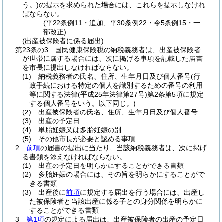
う。)
の提示を求められた場合には、これらを提示しなけれ
ばならない。
(平22条例11・追加、平30条例22・令5条例15・一
部改正)
(出産被保険者に係る届出)
第23条の3
国民健康保険税の納税義務者は、出産被保険者
が世帯に属する場合には、次に掲げる事項を記載した届書
を市長に提出しなければならない。
(1)
納税義務者の氏名、住所、生年月日及び個人番号
(行
政手続における特定の個人を識別するための番号の利用
等に関する法律
(平成25年法律第27号)
第2条第5項に規定
する個人番号をいう。以下同じ。)
(2)
出産被保険者の氏名、住所、生年月日及び個人番号
(3)
出産の予定日
(4)
単胎妊娠又は多胎妊娠の別
(5)
その他市長が必要と認める事項
2
前項
の届書の提出に当たり、当該納税義務者は、次に掲げ
る書類を添えなければならない。
(1)
出産の予定日を明らかにすることができる書類
(2)
多胎妊娠の場合には、その旨を明らかにすることがで
きる書類
(3)
出産後に
前項
に規定する届出を行う場合には、出産し
た被保険者と当該出産に係る子との身分関係を明らかに
することができる書類
3
第1項
の規定による届出は、出産被保険者の出産の予定日