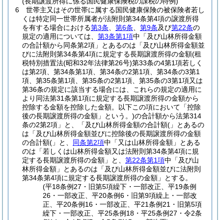
(長期譲渡所得に係る国民健康保険税の課税の特例)
6
世帯主又はその世帯に属する国民健康保険の被保険者若し
くは特定同一世帯所属者が法附則第34条第4項の譲渡所得
を有する場合における
第3条
、
第6条
、
第9条
及び
第22条
の
規定の適用については、
第3条第1項
中「及び山林所得金額
の合計額から同条第2項」とあるのは「及び山林所得金額並
びに法附則第34条第4項に規定する長期譲渡所得の金額
(租
税特別措置法
(昭和32年法律第26号)
第33条の4第1項若しく
は第2項、第34条第1項、第34条の2第1項、第34条の3第1
項、第35条第1項、第35条の2第1項、第35条の3第1項又は
第36条の規定に該当する場合には、これらの規定の適用に
より同法第31条第1項に規定する長期譲渡所得の金額から
控除する金額を控除した金額。以下この項において「控除
後の長期譲渡所得の金額」という。)
の合計額から法第314
条の2第2項」と、「及び山林所得金額の合計額(」とあるの
は「及び山林所得金額並びに控除後の長期譲渡所得の金額
の合計額(」と、
同条第2項
中「又は山林所得金額」とある
のは「若しくは山林所得金額又は法附則第34条第4項に規
定する長期譲渡所得の金額」と、
第22条第1項
中「及び山
林所得金額」とあるのは「及び山林所得金額並びに法附則
第34条第4項に規定する長期譲渡所得の金額」とする。
(平18条例27・旧第5項繰下・一部改正、平19条例
26・一部改正、平20条例6・旧第9項繰上・一部改
正、平20条例16・一部改正、平21条例21・旧第5項
繰下・一部改正、平25条例18・平25条例27・令2条