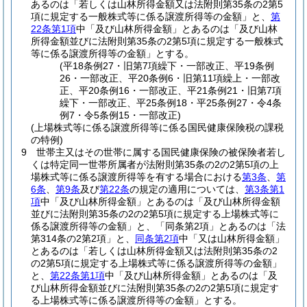
あるのは「若しくは山林所得金額又は法附則第35条の2第5
項に規定する一般株式等に係る譲渡所得等の金額」と、
第
22条第1項
中「及び山林所得金額」とあるのは「及び山林
所得金額並びに法附則第35条の2第5項に規定する一般株式
等に係る譲渡所得等の金額」とする。
(平18条例27・旧第7項繰下・一部改正、平19条例
26・一部改正、平20条例6・旧第11項繰上・一部改
正、平20条例16・一部改正、平21条例21・旧第7項
繰下・一部改正、平25条例18・平25条例27・令4条
例7・令5条例15・一部改正)
(上場株式等に係る譲渡所得等に係る国民健康保険税の課税
の特例)
9
世帯主又はその世帯に属する国民健康保険の被保険者若し
くは特定同一世帯所属者が法附則第35条の2の2第5項の上
場株式等に係る譲渡所得等を有する場合における
第3条
、
第
6条
、
第9条
及び
第22条
の規定の適用については、
第3条第1
項
中「及び山林所得金額」とあるのは「及び山林所得金額
並びに法附則第35条の2の2第5項に規定する上場株式等に
係る譲渡所得等の金額」と、「同条第2項」とあるのは「法
第314条の2第2項」と、
同条第2項
中「又は山林所得金額」
とあるのは「若しくは山林所得金額又は法附則第35条の2
の2第5項に規定する上場株式等に係る譲渡所得等の金額」
と、
第22条第1項
中「及び山林所得金額」とあるのは「及
び山林所得金額並びに法附則第35条の2の2第5項に規定す
る上場株式等に係る譲渡所得等の金額」とする。