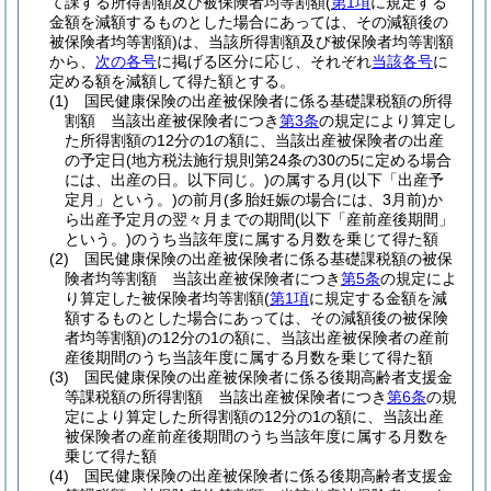
て課する所得割額及び被保険者均等割額
(
第1項
に規定する
金額を減額するものとした場合にあっては、その減額後の
被保険者均等割額)
は、当該所得割額及び被保険者均等割額
から、
次の各号
に掲げる区分に応じ、それぞれ
当該各号
に
定める額を減額して得た額とする。
(1)
国民健康保険の出産被保険者に係る基礎課税額の所得
割額 当該出産被保険者につき
第3条
の規定により算定し
た所得割額の12分の1の額に、当該出産被保険者の出産
の予定日
(地方税法施行規則第24条の30の5に定める場合
には、出産の日。以下同じ。)
の属する月
(以下「出産予
定月」という。)
の前月
(多胎妊娠の場合には、3月前)
か
ら出産予定月の翌々月までの期間
(以下「産前産後期間」
という。)
のうち当該年度に属する月数を乗じて得た額
(2)
国民健康保険の出産被保険者に係る基礎課税額の被保
険者均等割額 当該出産被保険者につき
第5条
の規定によ
り算定した被保険者均等割額
(
第1項
に規定する金額を減
額するものとした場合にあっては、その減額後の被保険
者均等割額)
の12分の1の額に、当該出産被保険者の産前
産後期間のうち当該年度に属する月数を乗じて得た額
(3)
国民健康保険の出産被保険者に係る後期高齢者支援金
等課税額の所得割額 当該出産被保険者につき
第6条
の規
定により算定した所得割額の12分の1の額に、当該出産
被保険者の産前産後期間のうち当該年度に属する月数を
乗じて得た額
(4)
国民健康保険の出産被保険者に係る後期高齢者支援金