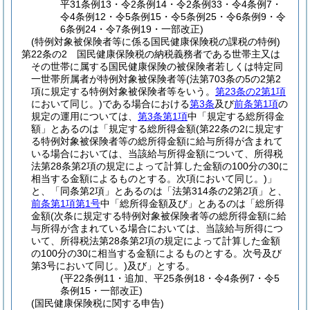
平31条例13・令2条例14・令2条例33・令4条例7・
令4条例12・令5条例15・令5条例25・令6条例9・令
6条例24・令7条例19・一部改正)
(特例対象被保険者等に係る国民健康保険税の課税の特例)
第22条の2
国民健康保険税の納税義務者である世帯主又は
その世帯に属する国民健康保険の被保険者若しくは特定同
一世帯所属者が特例対象被保険者等
(法第703条の5の2第2
項に規定する特例対象被保険者等をいう。
第23条の2第1項
において同じ。)
である場合における
第3条
及び
前条第1項
の
規定の運用については、
第3条第1項
中「規定する総所得金
額」とあるのは「規定する総所得金額
(第22条の2に規定す
る特例対象被保険者等の総所得金額に給与所得が含まれて
いる場合においては、当該給与所得金額について、所得税
法第28条第2項の規定によって計算した金額の100分の30に
相当する金額によるものとする。次項において同じ。)
」
と、「同条第2項」とあるのは「法第314条の2第2項」と、
前条第1項第1号
中「総所得金額及び」とあるのは「総所得
金額
(次条に規定する特例対象被保険者等の総所得金額に給
与所得が含まれている場合においては、当該給与所得につ
いて、所得税法第28条第2項の規定によって計算した金額
の100分の30に相当する金額によるものとする。次号及び
第3号において同じ。)
及び」とする。
(平22条例11・追加、平25条例18・令4条例7・令5
条例15・一部改正)
(国民健康保険税に関する申告)