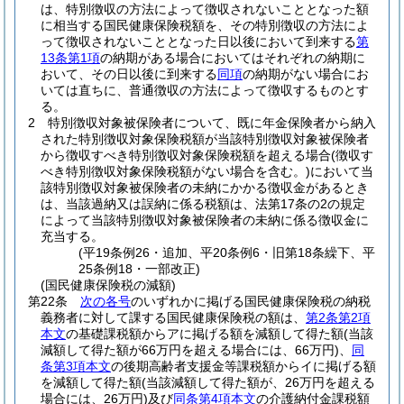
は、特別徴収の方法によって徴収されないこととなった額
に相当する国民健康保険税額を、その特別徴収の方法によ
って徴収されないこととなった日以後において到来する
第
13条第1項
の納期がある場合においてはそれぞれの納期に
おいて、その日以後に到来する
同項
の納期がない場合にお
いては直ちに、普通徴収の方法によって徴収するものとす
る。
2
特別徴収対象被保険者について、既に年金保険者から納入
された特別徴収対象保険税額が当該特別徴収対象被保険者
から徴収すべき特別徴収対象保険税額を超える場合
(徴収す
べき特別徴収対象保険税額がない場合を含む。)
において当
該特別徴収対象被保険者の未納にかかる徴収金があるとき
は、当該過納又は誤納に係る税額は、法第17条の2の規定
によって当該特別徴収対象被保険者の未納に係る徴収金に
充当する。
(平19条例26・追加、平20条例6・旧第18条繰下、平
25条例18・一部改正)
(国民健康保険税の減額)
第22条
次の各号
のいずれかに掲げる国民健康保険税の納税
義務者に対して課する国民健康保険税の額は、
第2条第2項
本文
の基礎課税額からアに掲げる額を減額して得た額
(当該
減額して得た額が66万円を超える場合には、66万円)
、
同
条第3項本文
の後期高齢者支援金等課税額からイに掲げる額
を減額して得た額
(当該減額して得た額が、26万円を超える
場合には、26万円)
及び
同条第4項本文
の介護納付金課税額