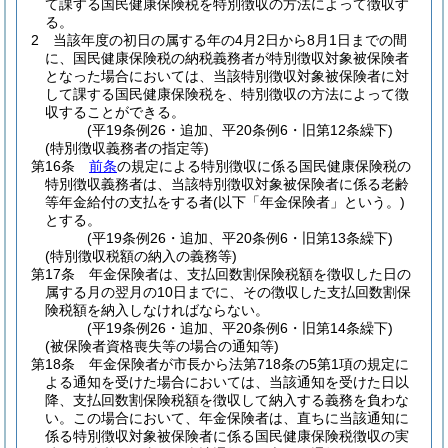
て課する国民健康保険税を特別徴収の方法によって徴収す
る。
2
当該年度の初日の属する年の4月2日から8月1日までの間
に、国民健康保険税の納税義務者が特別徴収対象被保険者
となった場合においては、当該特別徴収対象被保険者に対
して課する国民健康保険税を、特別徴収の方法によって徴
収することができる。
(平19条例26・追加、平20条例6・旧第12条繰下)
(特別徴収義務者の指定等)
第16条
前条
の規定による特別徴収に係る国民健康保険税の
特別徴収義務者は、当該特別徴収対象被保険者に係る老齢
等年金給付の支払をする者
(以下「年金保険者」という。)
とする。
(平19条例26・追加、平20条例6・旧第13条繰下)
(特別徴収税額の納入の義務等)
第17条
年金保険者は、支払回数割保険税額を徴収した日の
属する月の翌月の10日までに、その徴収した支払回数割保
険税額を納入しなければならない。
(平19条例26・追加、平20条例6・旧第14条繰下)
(被保険者資格喪失等の場合の通知等)
第18条
年金保険者が市長から法第718条の5第1項の規定に
よる通知を受けた場合においては、当該通知を受けた日以
降、支払回数割保険税額を徴収して納入する義務を負わな
い。
この場合において、年金保険者は、直ちに当該通知に
係る特別徴収対象被保険者に係る国民健康保険税徴収の実