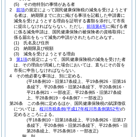
(5)
その他特別の事情がある者
2
前項
の規定によって国民健康保険税の減免を受けようとす
る者は、納期限までに次に掲げる事項を記載した申請書に
減免を受けようとする理由を証明する書類を添付して市長
に提出しなければならない。
ただし、
前項第4号
に掲げる者
に係る減免申請は、国民健康保険の被保険者の資格取得に
係る届出をもって減免の申請がされたものとみなす。
(1)
氏名及び住所
(2)
納期限及び税額
(3)
減免を受けようとする理由
3
第1項
の規定によって、国民健康保険税の減免を受けた者
は、その理由が消滅した場合においては、直ちにその旨を
市長に申告しなければならない。
4
その他必要な事項は、別に定める。
(平18条例10・旧第17条繰上、平19条例26・旧第16
条繰下、平20条例6・旧第24条繰下、平20条例16・
平21条例21・一部改正、平22条例5・旧第27条繰
上、平28条例19・令4条例7・一部改正)
第26条
この条例に定めるほか、国民健康保険税の賦課徴収
については、
桜川市税条例
(平成17年桜川市条例第52号)
の
定めるところによる。
(平18条例10・旧第18条繰上、平19条例26・旧第17
条繰下、平20条例6・旧第25条繰下、平22条例5・旧
第28条繰上、平25条例18・一部改正)
附
則