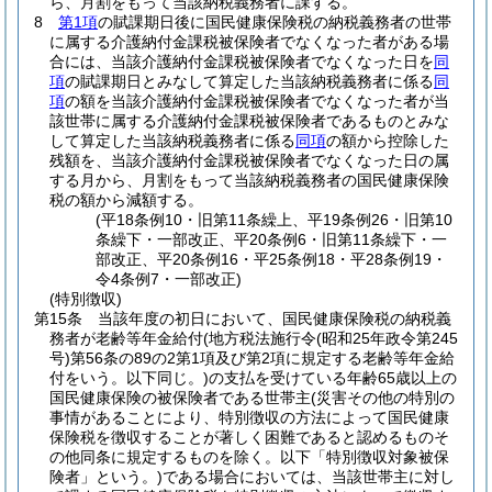
ら、月割をもって当該納税義務者に課する。
8
第1項
の賦課期日後に国民健康保険税の納税義務者の世帯
に属する介護納付金課税被保険者でなくなった者がある場
合には、当該介護納付金課税被保険者でなくなった日を
同
項
の賦課期日とみなして算定した当該納税義務者に係る
同
項
の額を当該介護納付金課税被保険者でなくなった者が当
該世帯に属する介護納付金課税被保険者であるものとみな
して算定した当該納税義務者に係る
同項
の額から控除した
残額を、当該介護納付金課税被保険者でなくなった日の属
する月から、月割をもって当該納税義務者の国民健康保険
税の額から減額する。
(平18条例10・旧第11条繰上、平19条例26・旧第10
条繰下・一部改正、平20条例6・旧第11条繰下・一
部改正、平20条例16・平25条例18・平28条例19・
令4条例7・一部改正)
(特別徴収)
第15条
当該年度の初日において、国民健康保険税の納税義
務者が老齢等年金給付
(地方税法施行令
(昭和25年政令第245
号)
第56条の89の2第1項及び第2項に規定する老齢等年金給
付をいう。以下同じ。)
の支払を受けている年齢65歳以上の
国民健康保険の被保険者である世帯主
(災害その他の特別の
事情があることにより、特別徴収の方法によって国民健康
保険税を徴収することが著しく困難であると認めるものそ
の他同条に規定するものを除く。以下「特別徴収対象被保
険者」という。)
である場合においては、当該世帯主に対し