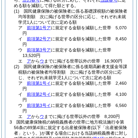
ら、
次の各号
に掲げる区分に応じ、それぞれ
当該各号
に定
める額を減額して得た額とする。
(1)
国民健康保険の被保険者に係る基礎課税額の被保険者
均等割額 次に掲げる世帯の区分に応じ、それぞれ未就
学児1人について次に定める額
ア
前項第1号ア
に規定する金額を減額した世帯 5,070
円
イ
前項第2号ア
に規定する金額を減額した世帯 8,450
円
ウ
前項第3号ア
に規定する金額を減額した世帯
13,520円
エ
ア
から
ウ
までに掲げる世帯以外の世帯 16,900円
(2)
国民健康保険の被保険者に係る後期高齢者支援金等課
税額の被保険者均等割額 次に掲げる世帯の区分に応
じ、それぞれ未就学児1人について次に定める額
ア
前項第1号イ
に規定する金額を減額した世帯 2,460
円
イ
前項第2号イ
に規定する金額を減額した世帯 4,100
円
ウ
前項第3号イ
に規定する金額を減額した世帯 6,560
円
エ
ア
から
ウ
までに掲げる世帯以外の世帯 8,200円
3
国民健康保険税の納税義務者の世帯に地方税法施行令第
56条の89第4項に規定する出産被保険者
(以下「出産被保険
者」という。)
が属する場合における当該納税義務者に対し