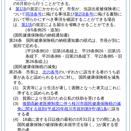
の6月前から行うことができる。
4
第1項
の規定にかかわらず、市長が、当該出産被保険者に
ついて
同項各号
に掲げる事項及び
第2項各号
に掲げる書類に
おいて明らかにすべき事項を確認することができる場合
は、
第1項
の規定による届出を省略させることができる。
(令5条例25・追加)
(国民健康保険税の納税通知書)
第24条
国民健康保険税の納税通知書の様式は、市長が別に
規則で定める。
(平18条例10・旧第16条繰上、平19条例26・旧第15
条繰下、平20条例6・旧第23条繰下、平22条例5・旧
第26条繰上)
(国民健康保険税の減免)
第25条
市長は、
次の各号
のいずれかに該当する者のうち必
要があると認められるものに対し、国民健康保険税を減免
する。
(1)
災害等により生活が著しく困難となった者又はこれに
準ずると認められる者
(2)
貧困により生活のため公私の扶助を受ける者
(3)
後期高齢者医療制度に伴う桜川市国民健康保険税の減
免に関する規則
(平成20年桜川市規則第9号)
第1条
に該当
する者
(4)
18歳に達する日以後の最初の3月31日までの間にある
国民健康保険の被保険者
(未就学児を除く。)
が属する世
帯の者