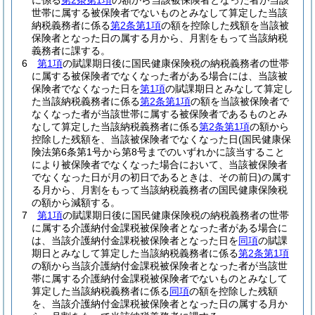
に係る
第2条第1項
の額から当該被保険者となった者が当該
世帯に属する被保険者でないものとみなして算定した当該
納税義務者に係る
第2条第1項
の額を控除した残額を当該被
保険者となった日の属する月から、月割をもって当該納税
義務者に課する。
6
第1項
の賦課期日後に国民健康保険税の納税義務者の世帯
に属する被保険者でなくなった者がある場合には、当該被
保険者でなくなった日を
第1項
の賦課期日とみなして算定し
た当該納税義務者に係る
第2条第1項
の額を当該被保険者で
なくなった者が当該世帯に属する被保険者であるものとみ
なして算定した当該納税義務者に係る
第2条第1項
の額から
控除した残額を、当該被保険者でなくなった日
(国民健康保
険法第6条第1号から第8号までのいずれかに該当すること
により被保険者でなくなった場合において、当該被保険者
でなくなった日が月の初日であるときは、その前日)
の属す
る月から、月割をもって当該納税義務者の国民健康保険税
の額から減額する。
7
第1項
の賦課期日後に国民健康保険税の納税義務者の世帯
に属する介護納付金課税被保険者となった者がある場合に
は、当該介護納付金課税被保険者となった日を
同項
の賦課
期日とみなして算定した当該納税義務者に係る
第2条第1項
の額から当該介護納付金課税被保険者となった者が当該世
帯に属する介護納付金課税被保険者でないものとみなして
算定した当該納税義務者に係る
同項
の額を控除した残額
を、当該介護納付金課税被保険者となった日の属する月か