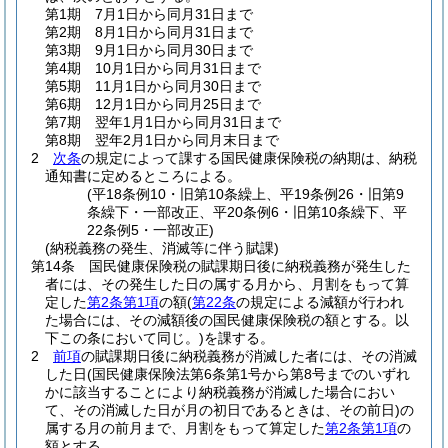
第1期 7月1日から同月31日まで
第2期 8月1日から同月31日まで
第3期 9月1日から同月30日まで
第4期 10月1日から同月31日まで
第5期 11月1日から同月30日まで
第6期 12月1日から同月25日まで
第7期 翌年1月1日から同月31日まで
第8期 翌年2月1日から同月末日まで
2
次条
の規定によって課する国民健康保険税の納期は、納税
通知書に定めるところによる。
(平18条例10・旧第10条繰上、平19条例26・旧第9
条繰下・一部改正、平20条例6・旧第10条繰下、平
22条例5・一部改正)
(納税義務の発生、消滅等に伴う賦課)
第14条
国民健康保険税の賦課期日後に納税義務が発生した
者には、その発生した日の属する月から、月割をもって算
定した
第2条第1項
の額
(
第22条
の規定による減額が行われ
た場合には、その減額後の国民健康保険税の額とする。以
下この条において同じ。)
を課する。
2
前項
の賦課期日後に納税義務が消滅した者には、その消滅
した日
(国民健康保険法第6条第1号から第8号までのいずれ
かに該当することにより納税義務が消滅した場合におい
て、その消滅した日が月の初日であるときは、その前日)
の
属する月の前月まで、月割をもって算定した
第2条第1項
の
額とする。