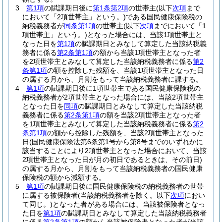
3
第1項
の賦課期日後に
第1条第2項
の世帯主
(以下
次項
まで
において「2項世帯主」という。)
である国民健康保険税の
納税義務者が
同条第1項
の世帯主
(以下
次項
までにおいて「1
項世帯主」という。)
となった場合には、当該1項世帯主と
なった日を
第1項
の賦課期日とみなして算定した当該納税義
務者に係る
第2条第1項
の額から当該1項世帯主となった者
を2項世帯主とみなして算定した当該納税義務者に係る
第2
条第1項
の額を控除した残額を、当該1項世帯主となった日
の属する月から、月割をもって当該納税義務者に課する。
4
第1項
の賦課期日後に1項世帯主である国民健康保険税の
納税義務者が2項世帯主となった場合には、当該2項世帯主
となった日を
同項
の賦課期日とみなして算定した当該納税
義務者に係る
第2条第1項
の額を当該2項世帯主となった者
を1項世帯主とみなして算定した当該納税義務者に係る
第2
条第1項
の額から控除した残額を、当該2項世帯主となった
日
(国民健康保険法第6条第1号から第8号までのいずれかに
該当することにより2項世帯主となった場合において、当該
2項世帯主となった日が月の初日であるときは、その前日)
の属する月から、月割をもって当該納税義務者の国民健康
保険税の額から減額する。
5
第1項
の賦課期日後に国民健康保険税の納税義務者の世帯
に属する被保険者
(当該納税義務者を除く。以下
次項
におい
て同じ。)
となった者がある場合には、当該被保険者となっ
た日を
第1項
の賦課期日とみなして算定した当該納税義務者