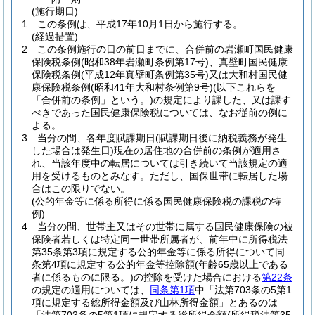
(施行期日)
1
この条例は、平成17年10月1日から施行する。
(経過措置)
2
この条例施行の日の前日までに、合併前の岩瀬町国民健康
保険税条例
(昭和38年岩瀬町条例第17号)
、真壁町国民健康
保険税条例
(平成12年真壁町条例第35号)
又は大和村国民健
康保険税条例
(昭和41年大和村条例第9号)
(以下これらを
「合併前の条例」という。)
の規定により課した、又は課す
べきであった国民健康保険税については、なお従前の例に
よる。
3
当分の間、各年度賦課期日
(賦課期日後に納税義務が発生
した場合は発生日)
現在の居住地の合併前の条例が適用さ
れ、当該年度中の転居については引き続いて当該規定の適
用を受けるものとみなす。
ただし、国保世帯に転居した場
合はこの限りでない。
(公的年金等に係る所得に係る国民健康保険税の課税の特
例)
4
当分の間、世帯主又はその世帯に属する国民健康保険の被
保険者若しくは特定同一世帯所属者が、前年中に所得税法
第35条第3項に規定する公的年金等に係る所得について同
条第4項に規定する公的年金等控除額
(年齢65歳以上である
者に係るものに限る。)
の控除を受けた場合における
第22条
の規定の適用については、
同条第1項
中「法第703条の5第1
項に規定する総所得金額及び山林所得金額」とあるのは