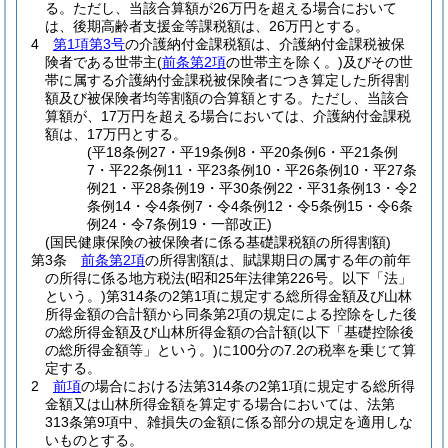
る。
ただし、当該合算額が26万円を超える場合において
は、後期高齢者支援金等課税額は、26万円とする。
4
第1項第3号
の介護納付金課税額は、介護納付金課税被保
険者である世帯主
(
前条第2項
の世帯主を除く。)
及びその世
帯に属する介護納付金課税被保険者につき算定した所得割
額及び被保険者均等割額の合算額とする。
ただし、当該合
算額が、17万円を超える場合においては、介護納付金課税
額は、17万円とする。
(平18条例27・平19条例8・平20条例6・平21条例
7・平22条例11・平23条例10・平26条例10・平27条
例21・平28条例19・平30条例22・平31条例13・令2
条例14・令4条例7・令4条例12・令5条例15・令6条
例24・令7条例19・一部改正)
(国民健康保険の被保険者に係る基礎課税額の所得割額)
第3条
前条第2項
の所得割額は、賦課期日の属する年の前年
の所得に係る地方税法
(昭和25年法律第226号。以下「法」
という。)
第314条の2第1項に規定する総所得金額及び山林
所得金額の合計額から同条第2項の規定による控除をした後
の総所得金額及び山林所得金額の合計額
(以下「基礎控除後
の総所得金額等」という。)
に100分の7.2の税率を乗じて算
定する。
2
前項
の場合における法第314条の2第1項に規定する総所得
金額又は山林所得金額を算定する場合においては、法第
313条第9項中、雑損失の金額に係る部分の規定を適用しな
いものとする。