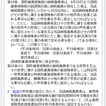
第23条
国民健康保険税の納税義務者は、4月15日まで
(国民
健康保険税の賦課期日後に納税義務が発生した者は、当該
納税義務が発生した日から15日以内)
に、当該納税義務者及
びその世帯に属する被保険者の所得その他市長が必要と認
める事項を記載した申告書を市長に提出しなければならな
い。
ただし、当該納税義務者及びその世帯に属する被保険
者の前年中の所得につき法第317条の2第1項の申告書が市
長に提出されている場合又は当該納税義務者及びその世帯
に属する被保険者が同項ただし書に規定する者
(法第317条
の2第1項ただし書の条例で定める者を除く。)
である場合に
おいては、この限りでない。
(平18条例10・旧第15条繰上、平19条例26・旧第14
条繰下、平20条例6・旧第22条繰下、平22条例5・旧
第25条繰上)
(特例対象被保険者等に係る申告)
第23条の2
国民健康保険税の納税義務者である世帯主又は
その世帯に属する国民健康保険の被保険者若しくは特定同
一世帯所属者が特例対象被保険者等である場合には、当該
納税義務者は、離職理由その他の事項で市長が必要と認め
る事項を記載した申告書を市長に提出しなければならな
い。
2
前項
の申告書の提出に当たり、当該納税義務者は、雇用保
険受給資格者証
(雇用保険法施行規則
(昭和50年労働省令第3
号)
第17条の2第1項第1号に規定するものをいう。)
又は雇用
保険受給資格通知
(同令第19条第3項に規定するものをい