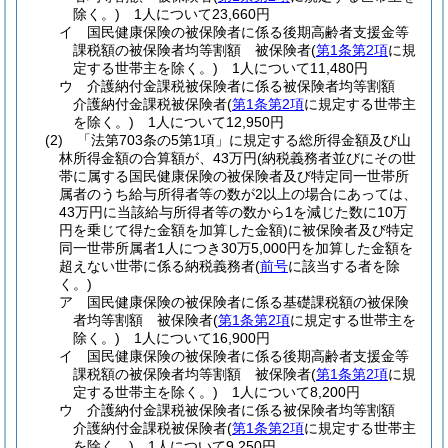
除く。)
1人について23,660円
イ
国民健康保険の被保険者に係る後期高齢者支援金等
課税額の被保険者均等割額 被保険者
(
第1条第2項
に規
定する世帯主を除く。)
1人について11,480円
ウ
介護納付金課税被保険者に係る被保険者均等割額
介護納付金課税被保険者
(
第1条第2項
に規定する世帯主
を除く。)
1人について12,950円
(2)
「法第703条の5第1項」に規定する総所得金額及び山
林所得金額の合算額が、43万円
(納税義務者並びにその世
帯に属する国民健康保険の被保険者及び特定同一世帯所
属者のうち給与所得者等の数が2以上の場合にあっては、
43万円に当該給与所得者等の数から1を減じた数に10万
円を乗じて得た金額を加算した金額)
に被保険者及び特定
同一世帯所属者1人につき30万5,000円を加算した金額を
超えない世帯に係る納税義務者
(
前号
に該当する者を除
く。)
ア
国民健康保険の被保険者に係る基礎課税額の被保険
者均等割額 被保険者
(
第1条第2項
に規定する世帯主を
除く。)
1人について16,900円
イ
国民健康保険の被保険者に係る後期高齢者支援金等
課税額の被保険者均等割額 被保険者
(
第1条第2項
に規
定する世帯主を除く。)
1人について8,200円
ウ
介護納付金課税被保険者に係る被保険者均等割額
介護納付金課税被保険者
(
第1条第2項
に規定する世帯主
を除く。)
1人について9,250円