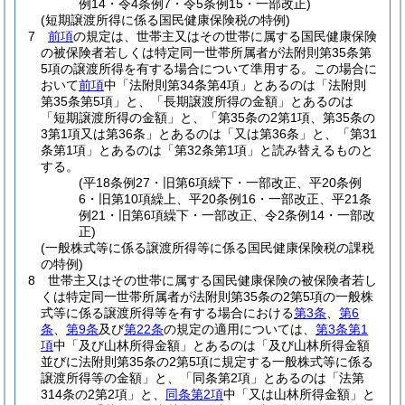
例14・令4条例7・令5条例15・一部改正)
(短期譲渡所得に係る国民健康保険税の特例)
7
前項
の規定は、世帯主又はその世帯に属する国民健康保険
の被保険者若しくは特定同一世帯所属者が法附則第35条第
5項の譲渡所得を有する場合について準用する。
この場合に
おいて
前項
中「法附則第34条第4項」とあるのは「法附則
第35条第5項」と、「長期譲渡所得の金額」とあるのは
「短期譲渡所得の金額」と、「第35条の2第1項、第35条の
3第1項又は第36条」とあるのは「又は第36条」と、「第31
条第1項」とあるのは「第32条第1項」と読み替えるものと
する。
(平18条例27・旧第6項繰下・一部改正、平20条例
6・旧第10項繰上、平20条例16・一部改正、平21条
例21・旧第6項繰下・一部改正、令2条例14・一部改
正)
(一般株式等に係る譲渡所得等に係る国民健康保険税の課税
の特例)
8
世帯主又はその世帯に属する国民健康保険の被保険者若し
くは特定同一世帯所属者が法附則第35条の2第5項の一般株
式等に係る譲渡所得等を有する場合における
第3条
、
第6
条
、
第9条
及び
第22条
の規定の適用については、
第3条第1
項
中「及び山林所得金額」とあるのは「及び山林所得金額
並びに法附則第35条の2第5項に規定する一般株式等に係る
譲渡所得等の金額」と、「同条第2項」とあるのは「法第
314条の2第2項」と、
同条第2項
中「又は山林所得金額」と