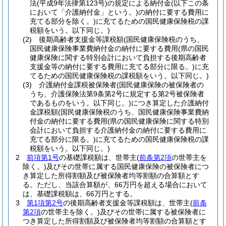
法
(平成9年法律第123号)
の規定による納付金
(以下この条
において「介護納付金」という。)
の納付に要する費用に
充てる部分を除く。)
に充てるための国民健康保険税の課
税額をいう。以下同じ。)
(2)
後期高齢者支援金等課税額
(国民健康保険税のうち、
国民健康保険事業費納付金の納付に要する費用
(県の国民
健康保険に関する特別会計において負担する後期高齢者
支援金等の納付に要する費用に充てる部分に限る。)
に充
てるための国民健康保険税の課税額をいう。以下同じ。)
(3)
介護納付金課税被保険者
(国民健康保険の被保険者の
うち、介護保険法第9条第2号に規定する第2号被保険者
であるものをいう。以下同じ。)
につき算定した介護納付
金課税額
(国民健康保険税のうち、国民健康保険事業費納
付金の納付に要する費用
(県の国民健康保険に関する特別
会計において負担する介護納付金の納付に要する費用に
充てる部分に限る。)
に充てるための国民健康保険税の課
税額をいう。以下同じ。)
2
前項第1号
の基礎課税額は、世帯主
(
前条第2項
の世帯主を
除く。)
及びその世帯に属する国民健康保険の被保険者につ
き算定した所得割額及び被保険者均等割額の合算額とす
る。
ただし、当該合算額が、66万円を超える場合において
は、基礎課税額は、66万円とする。
3
第1項第2号
の後期高齢者支援金等課税額は、世帯主
(
前条
第2項
の世帯主を除く。)
及びその世帯に属する被保険者に
つき算定した所得割額及び被保険者均等割額の合算額とす