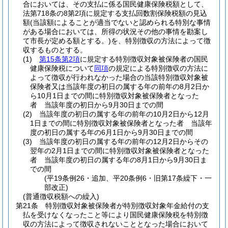
合においては、その支払に係る国民健康保険税額として、
法第718条の8第2項に規定する支払回数割保険税額の見込
額
(当該額によることが適当でないと認められる特別な事情
がある場合においては、所得の状況その他の事情を勘案し
て市長が定める額とする。)
を、特別徴収の方法によって徴
収するものとする。
(1)
第15条第2項
に規定する特別徴収対象被保険者の国民
健康保険税について
同項
の規定による特別徴収の方法に
よって徴収が行われなかった場合の当該特別徴収対象被
保険者又は当該年度の初日の属する年の前年の8月2日か
ら10月1日までの間に特別徴収対象被保険者となった
者 当該年度の初日から9月30日までの間
(2)
当該年度の初日の属する年の前年の10月2日から12月
1日までの間に特別徴収対象被保険者となった者 当該年
度の初日の属する年の6月1日から9月30日までの間
(3)
当該年度の初日の属する年の前年の12月2日からその
翌年の2月1日までの間に特別徴収対象被保険者となった
者 当該年度の初日の属する年の8月1日から9月30日ま
での間
(平19条例26・追加、平20条例6・旧第17条繰下・一
部改正)
(普通徴収税額への繰入)
第21条
特別徴収対象被保険者が特別徴収対象年金給付の支
払を受けなくなったこと等により国民健康保険税を特別徴
収の方法によって徴収されないこととなった場合において