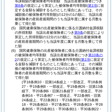
等課税額の被保険者均等割額 当該出産被保険者につき
第8条
の規定により算定した被保険者均等割額
(
第1項
に規
定する金額を減額するものとした場合にあっては、その
減額後の被保険者均等割額)
の12分の1の額に、当該出産
被保険者の産前産後期間のうち当該年度に属する月数を
乗じて得た額
(5)
国民健康保険の出産被保険者に係る介護納付金課税額
の所得割額 当該出産被保険者につき
第9条
の規定により
算定した所得割額の12分の1の額に、当該出産被保険者
の産前産後期間のうち当該年度に属する月数を乗じて得
た額
(6)
国民健康保険の出産被保険者に係る介護納付金課税額
の被保険者均等割額 当該出産被保険者につき
第10条の
2
の規定により算定した被保険者均等割額
(
第1項
に規定す
る金額を減額するものとした場合にあっては、その減額
後の被保険者均等割額)
の12分の1の額に、当該出産被保
険者の産前産後期間のうち当該年度に属する月数を乗じ
て得た額
(平18条例10・旧第14条繰上・一部改正、平18条例
27・平19条例8・一部改正、平19条例26・旧第13条
繰下、平20条例6・旧第21条繰下・一部改正、平20
条例16・平21条例7・一部改正、平22条例5・旧第
24条繰上、平22条例11・平23条例10・平25条例
18・平26条例10・平27条例21・平28条例19・平28
条例35・平29条例11・平30条例11・平30条例22・