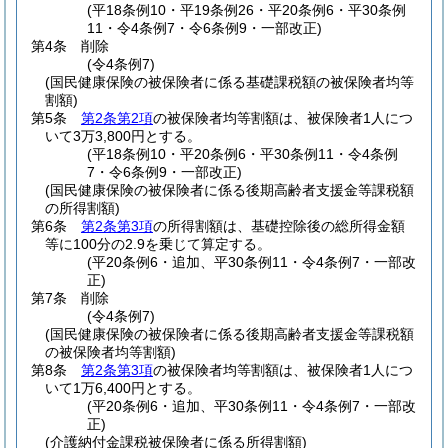
(平18条例10・平19条例26・平20条例6・平30条例
11・令4条例7・令6条例9・一部改正)
第4条
削除
(令4条例7)
(国民健康保険の被保険者に係る基礎課税額の被保険者均等
割額)
第5条
第2条第2項
の被保険者均等割額は、被保険者1人につ
いて3万3,800円とする。
(平18条例10・平20条例6・平30条例11・令4条例
7・令6条例9・一部改正)
(国民健康保険の被保険者に係る後期高齢者支援金等課税額
の所得割額)
第6条
第2条第3項
の所得割額は、基礎控除後の総所得金額
等に100分の2.9を乗じて算定する。
(平20条例6・追加、平30条例11・令4条例7・一部改
正)
第7条
削除
(令4条例7)
(国民健康保険の被保険者に係る後期高齢者支援金等課税額
の被保険者均等割額)
第8条
第2条第3項
の被保険者均等割額は、被保険者1人につ
いて1万6,400円とする。
(平20条例6・追加、平30条例11・令4条例7・一部改
正)
(介護納付金課税被保険者に係る所得割額)