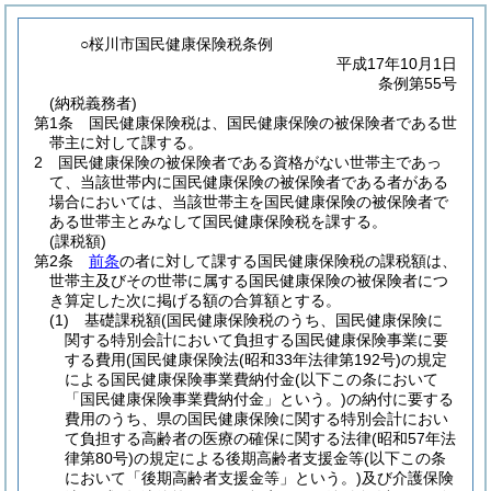
○桜川市国民健康保険税条例
平成17年10月1日
条例第55号
(納税義務者)
第1条
国民健康保険税は、国民健康保険の被保険者である世
帯主に対して課する。
2
国民健康保険の被保険者である資格がない世帯主であっ
て、当該世帯内に国民健康保険の被保険者である者がある
場合においては、当該世帯主を国民健康保険の被保険者で
ある世帯主とみなして国民健康保険税を課する。
(課税額)
第2条
前条
の者に対して課する国民健康保険税の課税額は、
世帯主及びその世帯に属する国民健康保険の被保険者につ
き算定した次に掲げる額の合算額とする。
(1)
基礎課税額
(国民健康保険税のうち、国民健康保険に
関する特別会計において負担する国民健康保険事業に要
する費用
(国民健康保険法
(昭和33年法律第192号)
の規定
による国民健康保険事業費納付金
(以下この条において
「国民健康保険事業費納付金」という。)
の納付に要する
費用のうち、県の国民健康保険に関する特別会計におい
て負担する高齢者の医療の確保に関する法律
(昭和57年法
律第80号)
の規定による後期高齢者支援金等
(以下この条
において「後期高齢者支援金等」という。)
及び介護保険