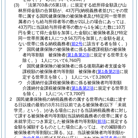
(3)
「法第703条の5第1項」に規定する総所得金額及び山
林所得金額の合算額が、43万円
(納税義務者並びにその世
帯に属する国民健康保険の被保険者及び特定同一世帯所
属者のうち給与所得者等の数が2以上の場合にあっては、
43万円に当該給与所得者等の数から1を減じた数に10万
円を乗じて得た金額を加算した金額)
に被保険者及び特定
同一世帯所属者1人につき56万円を加算した金額を超え
ない世帯に係る納税義務者
(
前2号
に該当する者を除く。)
ア
国民健康保険の被保険者に係る基礎課税額の被保険
者均等割額 被保険者
(
第1条第2項
に規定する世帯主を
除く。)
1人について6,760円
イ
国民健康保険の被保険者に係る後期高齢者支援金等
課税額の被保険者均等割額 被保険者
(
第1条第2項
に規
定する世帯主を除く。)
1人について3,280円
ウ
介護納付金課税被保険者に係る被保険者均等割額
介護納付金課税被保険者
(
第1条第2項
に規定する世帯主
を除く。)
1人について3,700円
2
国民健康保険税の納税義務者の属する世帯内に6歳に達す
る日以後の最初の3月31日以前である被保険者
(以下「未就
学児」という。)
がある場合における当該納税義務者に対し
て課する被保険者均等割額
(当該納税義務者の世帯に属する
未就学児につき算定した被保険者均等割額
(
前項
に規定する
金額を減額するものとした場合にあっては、その減額後の
被保険者均等割額)
に限る。)
は、当該被保険者均等割額か