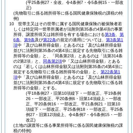
(平25条例27・全改、令4条例7・令5条例15・一部改
正)
(先物取引に係る雑所得等に係る国民健康保険税の課税の特
例)
10
世帯主又はその世帯に属する国民健康保険の被保険者若
しくは特定同一世帯所属者が法附則第35条の4第4項の事業
所得、譲渡所得又は雑所得を有する場合における
第3条
、
第
6条
、
第9条
及び
第22条
の規定の適用については、
第3条第1
項
中「及び山林所得金額」とあるのは「及び山林所得金額
並びに法附則第35条の4第4項に規定する先物取引に係る雑
所得等の金額」と、「同条第2項」とあるのは「法第314条
の2第2項」と、
同条第2項
中「又は山林所得金額」とある
のは「若しくは山林所得金額又は法附則第35条の4第4項に
規定する先物取引に係る雑所得等の金額」と、
第22条第1
項
中「及び山林所得金額」とあるのは「及び山林所得金額
並びに法附則第35条の4第4項に規定する先物取引に係る雑
所得等の金額」とする。
(平18条例27・旧第10項繰下・一部改正、平19条例
26・一部改正、平20条例6・旧第14項繰上・一部改
正、平20条例16・一部改正、平21条例21・旧第10
項繰下・一部改正、平25条例18・一部改正、平25条
例27・旧第12項繰上、令4条例7・令5条例15・一部
改正)
(土地の譲渡等に係る事業所得等に係る国民健康保険税の課
税の特例)