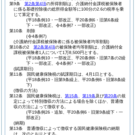
第9条
第2条第4項
の所得割額は、介護納付金課税被保険者
に係る基礎控除後の総所得金額等に100分の2.6の税率を乗
じて算定する。
(平18条例10・一部改正、平20条例6・旧第6条繰
下・一部改正、令4条例7・一部改正)
第10条
削除
(令4条例7)
(介護納付金課税被保険者に係る被保険者均等割額)
第10条の2
第2条第4項
の被保険者均等割額は、介護納付金
課税被保険者1人について1万8,500円とする。
(平18条例10・一部改正、平20条例6・旧第7条の2繰
下・一部改正、令4条例7・一部改正)
(賦課期日)
第11条
国民健康保険税の賦課期日は、4月1日とする。
(平18条例10・旧第9条繰上、平20条例6・旧第8条繰
下)
(徴収の方法)
第12条
国民健康保険税は、
第15条
、
第19条
及び
第20条
の規
定によって特別徴収の方法による場合を除くほか、普通徴
収の方法によって徴収する。
(平19条例26・追加、平20条例6・旧第9条繰下・一
部改正)
(納期)
第13条
普通徴収によって徴収する国民健康保険税の納期
は、次のとおりとする。