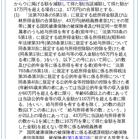
からウに掲げる額を減額して得た額
(当該減額して得た額が
17万円を超える場合には、17万円)
の合算額とする。
(1)
「法第703条の5第1項」に規定する総所得金額及び山
林所得金額の合算額が、43万円
(納税義務者並びにその世
帯に属する国民健康保険の被保険者及び特定同一世帯所
属者のうち給与所得を有する者
(前年中に「法第703条の
5第1項」に規定する総所得金額に係る所得税法
(昭和40
年法律第33号)
第28条第1項に規定する給与所得について
同条第3項に規定する給与所得控除額の控除を受けた者
(同条第1項に規定する給与等の収入金額が55万円を超え
る者に限る。)
をいう。以下この号において同じ。)
の数
及び公的年金等に係る所得を有する者
(前年中に「法第
703条の5第1項」に規定する総所得金額に係る所得税法
第35条第3項に規定する公的年金等に係る所得について
同条第4項に規定する公的年金等控除額の控除を受けた者
(年齢65歳未満の者にあっては当該公的年金等の収入金額
が60万円を超える者に限り、年齢65歳以上の者にあって
は当該公的年金等の収入金額が110万円を超える者に限
る。)
をいい、給与所得を有する者を除く。)
の数の合計
数
(以下この条において「給与所得者等の数」という。)
が2以上の場合にあっては、43万円に当該給与所得者等
の数から1を減じた数に10万円を乗じて得た金額を加算
した金額)
を超えない世帯に係る納税義務者
ア
国民健康保険の被保険者に係る基礎課税額の被保険
者均等割額 被保険者
(
第1条第2項
に規定する世帯主を