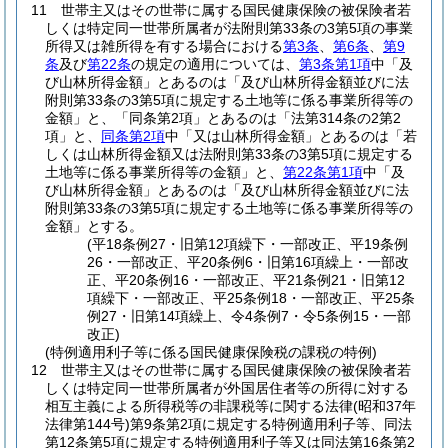
11
世帯主又はその世帯に属する国民健康保険の被保険者若
しくは特定同一世帯所属者が法附則第33条の3第5項の事業
所得又は雑所得を有する場合における
第3条
、
第6条
、
第9
条
及び
第22条
の規定の適用については、
第3条第1項
中「及
び山林所得金額」とあるのは「及び山林所得金額並びに法
附則第33条の3第5項に規定する土地等に係る事業所得等の
金額」と、「同条第2項」とあるのは「法第314条の2第2
項」と、
同条第2項
中「又は山林所得金額」とあるのは「若
しくは山林所得金額又は法附則第33条の3第5項に規定する
土地等に係る事業所得等の金額」と、
第22条第1項
中「及
び山林所得金額」とあるのは「及び山林所得金額並びに法
附則第33条の3第5項に規定する土地等に係る事業所得等の
金額」とする。
(平18条例27・旧第12項繰下・一部改正、平19条例
26・一部改正、平20条例6・旧第16項繰上・一部改
正、平20条例16・一部改正、平21条例21・旧第12
項繰下・一部改正、平25条例18・一部改正、平25条
例27・旧第14項繰上、令4条例7・令5条例15・一部
改正)
(特例適用利子等に係る国民健康保険税の課税の特例)
12
世帯主又はその世帯に属する国民健康保険の被保険者若
しくは特定同一世帯所属者が外国居住者等の所得に対する
相互主義による所得税等の非課税等に関する法律
(昭和37年
法律第144号)
第9条第2項に規定する特例適用利子等、同法
第12条第5項に規定する特例適用利子等又は同法第16条第2