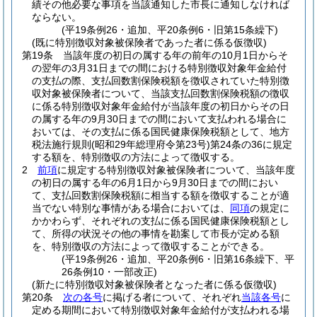
績その他必要な事項を当該通知した市長に通知しなければ
ならない。
(平19条例26・追加、平20条例6・旧第15条繰下)
(既に特別徴収対象被保険者であった者に係る仮徴収)
第19条
当該年度の初日の属する年の前年の10月1日からそ
の翌年の3月31日までの間における特別徴収対象年金給付
の支払の際、支払回数割保険税額を徴収されていた特別徴
収対象被保険者について、当該支払回数割保険税額の徴収
に係る特別徴収対象年金給付が当該年度の初日からその日
の属する年の9月30日までの間において支払われる場合に
おいては、その支払に係る国民健康保険税額として、地方
税法施行規則
(昭和29年総理府令第23号)
第24条の36に規定
する額を、特別徴収の方法によって徴収する。
2
前項
に規定する特別徴収対象被保険者について、当該年度
の初日の属する年の6月1日から9月30日までの間におい
て、支払回数割保険税額に相当する額を徴収することが適
当でない特別な事情がある場合においては、
同項
の規定に
かかわらず、それぞれの支払に係る国民健康保険税額とし
て、所得の状況その他の事情を勘案して市長が定める額
を、特別徴収の方法によって徴収することができる。
(平19条例26・追加、平20条例6・旧第16条繰下、平
26条例10・一部改正)
(新たに特別徴収対象被保険者となった者に係る仮徴収)
第20条
次の各号
に掲げる者について、それぞれ
当該各号
に
定める期間において特別徴収対象年金給付が支払われる場