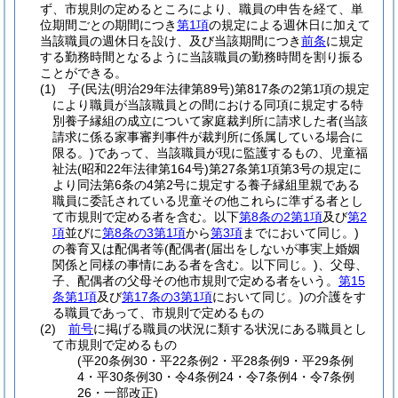
ず、市規則の定めるところにより、職員の申告を経て、単
位期間ごとの期間につき
第1項
の規定による週休日に加えて
当該職員の週休日を設け、及び当該期間につき
前条
に規定
する勤務時間となるように当該職員の勤務時間を割り振る
ことができる。
(1)
子
(民法
(明治29年法律第89号)
第817条の2第1項の規定
により職員が当該職員との間における同項に規定する特
別養子縁組の成立について家庭裁判所に請求した者
(当該
請求に係る家事審判事件が裁判所に係属している場合に
限る。)
であって、当該職員が現に監護するもの、児童福
祉法
(昭和22年法律第164号)
第27条第1項第3号の規定に
より同法第6条の4第2号に規定する養子縁組里親である
職員に委託されている児童その他これらに準ずる者とし
て市規則で定める者を含む。以下
第8条の2第1項
及び
第2
項
並びに
第8条の3第1項
から
第3項
までにおいて同じ。)
の養育又は配偶者等
(配偶者
(届出をしないが事実上婚姻
関係と同様の事情にある者を含む。以下同じ。)
、父母、
子、配偶者の父母その他市規則で定める者をいう。
第15
条第1項
及び
第17条の3第1項
において同じ。)
の介護をす
る職員であって、市規則で定めるもの
(2)
前号
に掲げる職員の状況に類する状況にある職員とし
て市規則で定めるもの
(平20条例30・平22条例2・平28条例9・平29条例
4・平30条例30・令4条例24・令7条例4・令7条例
26・一部改正)