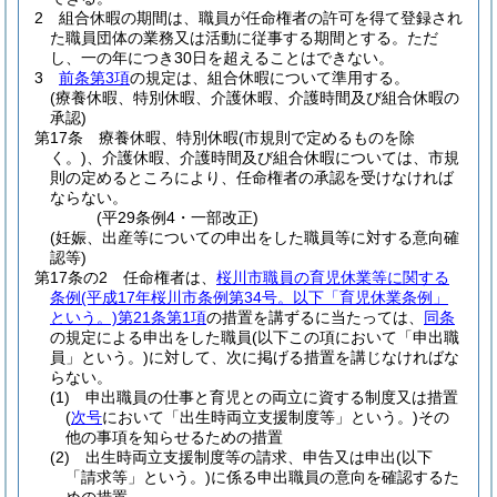
2
組合休暇の期間は、職員が任命権者の許可を得て登録され
た職員団体の業務又は活動に従事する期間とする。
ただ
し、一の年につき30日を超えることはできない。
3
前条第3項
の規定は、組合休暇について準用する。
(療養休暇、特別休暇、介護休暇、介護時間及び組合休暇の
承認)
第17条
療養休暇、特別休暇
(市規則で定めるものを除
く。)
、介護休暇、介護時間及び組合休暇については、市規
則の定めるところにより、任命権者の承認を受けなければ
ならない。
(平29条例4・一部改正)
(妊娠、出産等についての申出をした職員等に対する意向確
認等)
第17条の2
任命権者は、
桜川市職員の育児休業等に関する
条例
(平成17年桜川市条例第34号。以下「育児休業条例」
という。)
第21条第1項
の措置を講ずるに当たっては、
同条
の規定による申出をした職員
(以下この項において「申出職
員」という。)
に対して、次に掲げる措置を講じなければな
らない。
(1)
申出職員の仕事と育児との両立に資する制度又は措置
(
次号
において「出生時両立支援制度等」という。)
その
他の事項を知らせるための措置
(2)
出生時両立支援制度等の請求、申告又は申出
(以下
「請求等」という。)
に係る申出職員の意向を確認するた