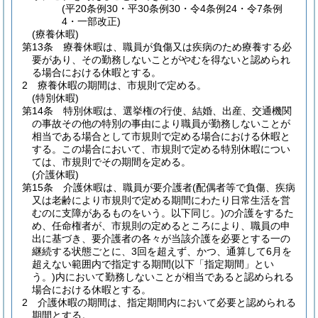
(平20条例30・平30条例30・令4条例24・令7条例
4・一部改正)
(療養休暇)
第13条
療養休暇は、職員が負傷又は疾病のため療養する必
要があり、その勤務しないことがやむを得ないと認められ
る場合における休暇とする。
2
療養休暇の期間は、市規則で定める。
(特別休暇)
第14条
特別休暇は、選挙権の行使、結婚、出産、交通機関
の事故その他の特別の事由により職員が勤務しないことが
相当である場合として市規則で定める場合における休暇と
する。
この場合において、市規則で定める特別休暇につい
ては、市規則でその期間を定める。
(介護休暇)
第15条
介護休暇は、職員が要介護者
(配偶者等で負傷、疾病
又は老齢により市規則で定める期間にわたり日常生活を営
むのに支障があるものをいう。以下同じ。)
の介護をするた
め、任命権者が、市規則の定めるところにより、職員の申
出に基づき、要介護者の各々が当該介護を必要とする一の
継続する状態ごとに、3回を超えず、かつ、通算して6月を
超えない範囲内で指定する期間
(以下「指定期間」とい
う。)
内において勤務しないことが相当であると認められる
場合における休暇とする。
2
介護休暇の期間は、指定期間内において必要と認められる
期間とする。