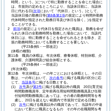
時間」という。)
について特に勤務することを命じた場合に
は、市規則の定めるところにより、当該休日前に、当該休
日に代わる日
(
次項
において「代休日」という。)
として、
当該休日後の勤務日等
(
第8条第1項
の規定により時間外勤務
代休時間が指定された勤務日等及び休日を除く。)
を指定す
ることができる。
2
前項
の規定により代休日を指定された職員は、勤務を命ぜ
られた休日の全勤務時間を勤務した場合において、当該代
休日には、特に勤務することを命ぜられるときを除き、正
規の勤務時間においても勤務することを要しない。
(平23条例5・一部改正)
(休暇の種類)
第11条
職員の休暇は、年次休暇、療養休暇、特別休暇、介
護休暇、介護時間及び組合休暇とする。
(平29条例4・一部改正)
(年次休暇)
第12条
年次休暇は、一の年ごとにおける休暇とし、その日
数は、一の年において、
次の各号
に掲げる職員の区分に応
じて、
当該各号
に掲げる日数とする。
(1)
次号
及び
第3号
に掲げる職員以外の職員 20日
(育児短
時間勤務職員等、定年前再任用短時間勤務職員及び任期
付短時間勤務職員にあっては、その者の勤務時間等を考
慮し、20日を超えない範囲内で市規則で定める日数)
(2)
次号
に掲げる職員以外の職員であって、当該年の中途
において新たに職員となるもの その年の在職期間を考