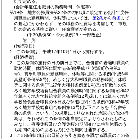
則で定める。
(会計年度任用職員の勤務時間、休暇等)
第19条
地方公務員法第22条の2第1項に規定する会計年度任
用職員の勤務時間、休暇等については、
第2条
から
前条
まで
の規定にかかわらず、その職務の性質等を考慮して、市規
則の定める基準に従い、任命権者が定める。
(平30条例30・令元条例29・一部改正)
附
則
(施行期日)
1
この条例は、平成17年10月1日から施行する。
(経過措置)
2
この条例の施行の日の前日までに、合併前の岩瀬町職員の
勤務時間、休暇等に関する条例
(平成7年岩瀬町条例第3
号)
、真壁町職員の勤務時間、休暇等に関する条例
(平成6年
真壁町条例第9号)
、若しくは大和村職員の勤務時間、休暇
等に関する条例
(平成7年大和村条例第1号)
又は解散前の筑
ろく地方学校給食組合職員の勤務時間に関する条例
(昭和42
年筑ろく地方学校給食組合条例第12号)
若しくは筑ろく地方
学校給食組合職員の休日及び休暇に関する条例
(昭和42年筑
ろく地方学校給食組合条例第13号)
(以下これらを「合併等
前の条例」という。)
の規定によりなされた承認その他の行
為は、それぞれこの条例の相当規定によりなされたものと
みなし、療養休暇及び介護休暇の期間並びに特別休暇のう
ち期間の定めのあるものに係る期間は通算する。
3
この条例の施行の日前から引き続き在職する職員のこの条