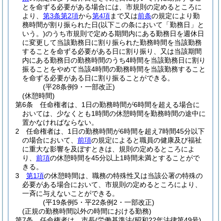
とを命ずる必要がある場合には、市規則の定めるところに
より、
第3条第2項
から
第4項
まで又は
前条
の規定により勤
務時間が割り振られた日
(以下この条において「勤務日」と
いう。)
のうち市規則で定める期間内にある勤務日を週休日
に変更して当該勤務日に割り振られた勤務時間を当該勤務
することを命ずる必要がある日に割り振り、又は当該期間
内にある勤務日の勤務時間のうち4時間を当該勤務日に割り
振ることをやめて当該4時間の勤務時間を当該勤務すること
を命ずる必要がある日に割り振ることができる。
(平28条例9・一部改正)
(休憩時間)
第6条
任命権者は、1日の勤務時間が6時間を超える場合に
おいては、少なくとも1時間の休憩時間を勤務時間の途中に
置かなければならない。
2
任命権者は、1日の勤務時間が6時間を超え7時間45分以下
の場合において、
前項
の規定によると職員の健康及び福祉
に重大な影響を及ぼすときは、規則の定めるところによ
り、
前項
の休憩時間を45分以上1時間未満とすることがで
きる。
3
第1項
の休憩時間は、職務の特殊性又は当該公署の特殊の
必要がある場合において、市規則の定めるところにより、
一斉に与えないことができる。
(平19条例5・平22条例2・一部改正)
(正規の勤務時間以外の時間における勤務)
第7条
任命権者は、市長
(労働基準法
(昭和22年法律第49号)