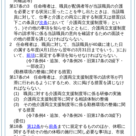
向確認等)
第17条の3
任命権者は、職員が配偶者等が当該職員の介護
を必要とする状況に至ったことを申し出たときは、当該職
員に対して、仕事と介護との両立に資する制度又は措置
(以
下この条及び
次条
において「介護両立支援制度等」とい
う。)
その他の事項を知らせるとともに、介護両立支援制度
等の請求等に係る当該職員の意向を確認するための面談そ
の他の措置を講じなければならない。
2
任命権者は、職員に対して、当該職員が40歳に達した日
の属する年度
(4月1日から翌年の3月31日までをいう。)
にお
いて、
前項
に規定する事項を知らせなければならない。
(令7条例4・追加、令7条例26・旧第17条の2繰下・
一部改正)
(勤務環境の整備に関する措置)
第17条の4
任命権者は、介護両立支援制度等の請求等が円
滑に行われるようにするため、次に掲げる措置を講じなけ
ればならない。
(1)
職員に対する介護両立支援制度等に係る研修の実施
(2)
介護両立支援制度等に関する相談体制の整備
(3)
その他介護両立支援制度等に係る勤務環境の整備に関
する措置
(令7条例4・追加、令7条例26・旧第17条の3繰下)
(委任)
第18条
第12条
から
前条
までに規定するもののほか、休暇に
関する手続その他の休暇の施行に関し必要な事項は、市規