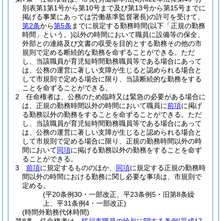
別表第1第1号から第10号まで及び第13号から第15号までに
掲げる事業にあっては労働基準監督署長)
の許可を受けて、
第2条
から
第5条
までに規定する勤務時間
(以下「正規の勤務
時間」という。)
以外の時間において職員に設備等の保全、
外部との連絡及び文書の収受を目的とする勤務その他の市
規則で定める断続的な勤務を命ずることができる。
ただ
し、当該職員が育児短時間勤務職員等である場合にあって
は、公務の運営に著しい支障が生じると認められる場合と
して市規則で定める場合に限り、当該断続的な勤務をする
ことを命ずることができる。
2
任命権者は、公務のため臨時又は緊急の必要がある場合に
は、正規の勤務時間以外の時間において職員に
前項
に掲げ
る勤務以外の勤務をすることを命ずることができる。
ただ
し、当該職員が育児短時間勤務職員等である場合にあって
は、公務の運営に著しい支障が生じると認められる場合と
して市規則で定める場合に限り、正規の勤務時間以外の時
間において
同項
に掲げる勤務以外の勤務をすることを命ず
ることができる。
3
前項
に規定するもののほか、
同項
に規定する正規の勤務時
間以外の時間における勤務に関し必要な事項は、市規則で
定める。
(平20条例30・一部改正、平23条例5・旧第8条繰
上、平31条例4・一部改正)
(時間外勤務代休時間)