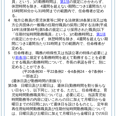
員」という。)
の勤務時間は、
第1項
の規定にかかわらず、
休憩時間を除き、4週間を超えない期間につき1週間当たり
15時間30分から31時間までの範囲内で、任命権者が定め
る。
4
地方公務員の育児休業等に関する法律第18条第1項又は地
方公共団体の一般職の任期付職員の採用に関する法律
(平成
14年法律第48号)
第5条の規定により採用された職員
(以下
「任期付短時間勤務職員」という。)
の勤務時間は、
第1項
の規定にかかわらず、休憩時間を除き、4週間を超えない期
間につき1週間当たり31時間までの範囲内で、任命権者が
定める。
5
任命権者は、職務の特殊性又は当該公署の特殊の必要によ
り
前各項
に規定する勤務時間を超えて勤務することを必要
とする職員の勤務時間について、市長の承認を得て、別に
定めることができる。
(平20条例30・平22条例2・令4条例24・令7条例4・
一部改正)
(週休日及び勤務時間の割振り)
第3条
日曜日及び土曜日は、週休日
(勤務時間を割り振らな
い日をいう。以下同じ。)
とする。
ただし、任命権者は、育
児短時間勤務職員等については、必要に応じ、当該育児短
時間勤務等の内容に従いこれらの日に加えて月曜日から金
曜日までの5日間において週休日を設けるものとし、定年前
再任用短時間勤務職員及び任期付短時間勤務職員について
は、日曜日及び土曜日に加えて月曜日から金曜日までの5日