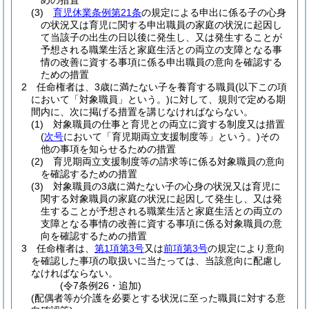
めの措置
(3)
育児休業条例第21条
の規定による申出に係る子の心身
の状況又は育児に関する申出職員の家庭の状況に起因し
て当該子の出生の日以後に発生し、又は発生することが
予想される職業生活と家庭生活との両立の支障となる事
情の改善に資する事項に係る申出職員の意向を確認する
ための措置
2
任命権者は、3歳に満たない子を養育する職員
(以下この項
において「対象職員」という。)
に対して、規則で定める期
間内に、次に掲げる措置を講じなければならない。
(1)
対象職員の仕事と育児との両立に資する制度又は措置
(
次号
において「育児期両立支援制度等」という。)
その
他の事項を知らせるための措置
(2)
育児期両立支援制度等の請求等に係る対象職員の意向
を確認するための措置
(3)
対象職員の3歳に満たない子の心身の状況又は育児に
関する対象職員の家庭の状況に起因して発生し、又は発
生することが予想される職業生活と家庭生活との両立の
支障となる事情の改善に資する事項に係る対象職員の意
向を確認するための措置
3
任命権者は、
第1項第3号
又は
前項第3号
の規定により意向
を確認した事項の取扱いに当たっては、当該意向に配慮し
なければならない。
(令7条例26・追加)
(配偶者等が介護を必要とする状況に至った職員に対する意