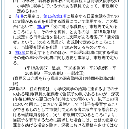
(2)
小学校、義務教育学校の前期課程又は特別支援学校の
小学部に就学している子のある職員であって、市規則で
定めるもの
2
前項
の規定は、
第15条第1項
に規定する日常生活を営むの
に支障がある者を介護する職員について準用する。
この場
合において、
前項
中「次に掲げる職員が、市規則で定める
ところにより、その子を養育」とあるのは「第15条第1項
に規定する日常生活を営むのに支障がある者
(以下「要介護
者」という。)
のある職員が、市規則で定めるところによ
り、当該要介護者を介護」と読み替えるものとする。
3
前2項
に規定するもののほか、早出遅出勤務に関する手続
その他の早出遅出勤務に関し必要な事項は、市規則で定め
る。
(平18条例37・追加、平18条例39・平23条例5・平
28条例9・平30条例3・一部改正)
(育児又は介護を行う職員の深夜勤務及び時間外勤務の制
限)
第8条の3
任命権者は、小学校就学の始期に達するまでの子
のある職員
(職員の配偶者で当該子の親であるものが、深夜
(午後10時から翌日の午前5時までの間をいう。以下この項
において同じ。)
において常態として当該子を養育すること
ができるものとして市規則で定める者に該当する場合にお
ける当該職員を除く。)
が、市規則で定めるところにより、
当該子を養育するために請求した場合には、公務の正常な
運営を妨げる場合を除き、深夜における勤務をさせてはな