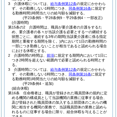
3
介護休暇については、
給与条例第12条
の規定にかかわら
ず、その勤務しない1時間につき、
同条例第16条
に規定す
る勤務時間1時間当たりの給与額を減額する。
(平23条例5・平28条例9・平29条例4・一部改正)
(介護時間)
第15条の2
介護時間は、職員が要介護者の介護をするた
め、要介護者の各々が当該介護を必要とする一の継続する
状態ごとに、連続する3年の期間
(当該要介護者に係る指定
期間と重複する期間を除く。)
内において1日の勤務時間の
一部につき勤務しないことが相当であると認められる場合
における休暇とする。
2
介護時間の時間は、
前項
に規定する期間内において1日に
つき2時間を超えない範囲内で必要と認められる時間とす
る。
3
介護時間については、
給与条例第12条
の規定にかかわら
ず、その勤務しない1時間につき、
同条例第16条
に規定す
る勤務時間1時間当たりの給与額を減額する。
(平29条例4・追加)
(組合休暇)
第16条
任命権者は、職員が登録された職員団体の規約に定
める機関の構成員として当該機関の業務に従事する場合、
及び登録された職員団体の加入する上部団体のこれらの機
関に相当する機関の業務で、当該職員団体の業務と認めら
れるものに従事する場合に限り、組合休暇を与えることが
できる。