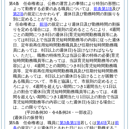
第4条
任命権者は、公務の運営上の事情により特別の形態に
よって勤務する必要のある職員については、
前条第1項
及び
第2項
の規定にかかわらず、週休日及び勤務時間の割振りを
別に定めることができる。
2
任命権者は、
前項
の規定により週休日及び勤務時間の割振
りを定める場合には、市規則の定めるところにより、4週間
ごとの期間につき8日の週休日
(育児短時間勤務職員等にあ
っては8日以上で当該育児短時間勤務等の内容に従った週休
日、定年前再任用短時間勤務職員及び任期付短時間勤務職
員にあっては、8日以上の週休日)
を設けなければならな
い。
ただし、職務の特殊性又は当該公署の特殊の必要
(育児
短時間勤務職員等にあっては、当該育児短時間勤務等の内
容)
により、4週間ごとの期間につき8日
(育児短時間勤務職
員等、定年前再任用短時間勤務職員及び任期付短時間勤務
職員にあっては、8日以上)
の週休日を設けることが困難で
ある職員について、市長と協議して、市規則の定めるとこ
ろにより、4週間を超えない期間につき1週間当たり1日以
上の割合で週休日
(育児短時間勤務職員等にあっては、4週
間を超えない期間につき1週間当たり1日以上の割合で当該
育児短時間勤務等の内容に従った週休日)
を設ける場合に
は、この限りでない。
(平20条例30・令4条例24・一部改正)
(週休日の振替等)
第5条
任命権者は、職員に
第3条第1項
若しくは
第4項
又は
前
条
の規定により週休日とされた日において特に勤務するこ