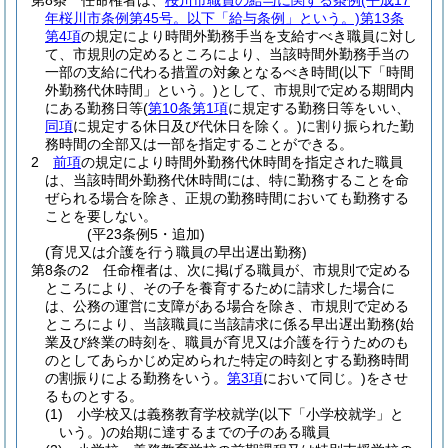
第8条
任命権者は、
桜川市職員の給与に関する条例
(平成17
年桜川市条例第45号。以下「給与条例」という。)
第13条
第4項
の規定により時間外勤務手当を支給すべき職員に対し
て、市規則の定めるところにより、当該時間外勤務手当の
一部の支給に代わる措置の対象となるべき時間
(以下「時間
外勤務代休時間」という。)
として、市規則で定める期間内
にある勤務日等
(
第10条第1項
に規定する勤務日等をいい、
同項
に規定する休日及び代休日を除く。)
に割り振られた勤
務時間の全部又は一部を指定することができる。
2
前項
の規定により時間外勤務代休時間を指定された職員
は、当該時間外勤務代休時間には、特に勤務することを命
ぜられる場合を除き、正規の勤務時間においても勤務する
ことを要しない。
(平23条例5・追加)
(育児又は介護を行う職員の早出遅出勤務)
第8条の2
任命権者は、次に掲げる職員が、市規則で定める
ところにより、その子を養育するために請求した場合に
は、公務の運営に支障がある場合を除き、市規則で定める
ところにより、当該職員に当該請求に係る早出遅出勤務
(始
業及び終業の時刻を、職員が育児又は介護を行うためのも
のとしてあらかじめ定められた特定の時刻とする勤務時間
の割振りによる勤務をいう。
第3項
において同じ。)
をさせ
るものとする。
(1)
小学校又は義務教育学校就学
(以下「小学校就学」と
いう。)
の始期に達するまでの子のある職員