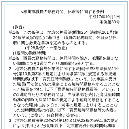
○桜川市職員の勤務時間、休暇等に関する条例
平成17年10月1日
条例第33号
(趣旨)
第1条
この条例は、地方公務員法
(昭和25年法律第261号)
第
24条第5項の規定に基づき、職員の勤務時間、休日及び休
暇に関し必要な事項を定めるものとする。
(平28条例9・一部改正)
(1週間の勤務時間)
第2条
職員の勤務時間は、休憩時間を除き、4週間を超えな
い期間につき1週間当たり38時間45分とする。
2
地方公務員の育児休業等に関する法律
(平成3年法律第110
号)
第10条第3項の規定により同条第1項に規定する育児短
時間勤務
(以下「育児短時間勤務」という。)
の承認を受け
た職員
(同法第17条の規定による短時間勤務をすることとな
った職員を含む。以下「育児短時間勤務職員等」という。)
の1週間当たりの勤務時間は、当該承認を受けた育児短時間
勤務の内容
(同法第17条の規定による短時間勤務をすること
となった職員にあっては、同条の規定によりすることとな
った短時間勤務の内容。以下「育児短時間勤務等の内容」
という。)
に従い、任命権者が定める。
3
地方公務員法第22条の4第1項又は第22条の5第1項の規定
により採用された職員
(以下「定年前再任用短時間勤務職