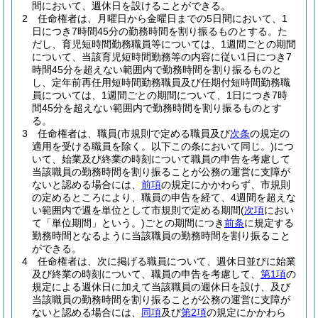
間において、週休日を設けることができる。
2
任命権者は、月曜日から金曜日までの5日間において、1
日につき7時間45分の勤務時間を割り振るものとする。
た
だし、育児短時間勤務職員等については、1週間ごとの期間
について、当該育児短時間勤務等の内容に従い1日につき7
時間45分を超えない範囲内で勤務時間を割り振るものと
し、定年前再任用短時間勤務職員及び任期付短時間勤務職
員については、1週間ごとの期間について、1日につき7時
間45分を超えない範囲内で勤務時間を割り振るものとす
る。
3
任命権者は、職員
(市規則で定める職員及び
次条
の規定の
適用を受ける職員を除く。以下この条において同じ。)
につ
いて、始業及び終業の時刻について職員の申告を考慮して
当該職員の勤務時間を割り振ることが公務の運営に支障が
ないと認める場合には、
前項
の規定にかかわらず、市規則
の定めるところにより、職員の申告を経て、4週間を超えな
い範囲内で週を単位として市規則で定める期間
(
次項
におい
て「単位期間」という。)
ごとの期間につき
前条
に規定する
勤務時間となるように当該職員の勤務時間を割り振ること
ができる。
4
任命権者は、次に掲げる職員について、週休日並びに始業
及び終業の時刻について、職員の申告を考慮して、
第1項
の
規定による週休日に加えて当該職員の週休日を設け、及び
当該職員の勤務時間を割り振ることが公務の運営に支障が
ないと認める場合には、
同項
及び
第2項
の規定にかかわら