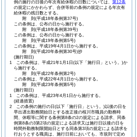
例の施行の日後の年次有給休暇の日数については、
第12条
の規定にかかわらず、合併等前の条例の規定による年次有
給休暇の残日数とする。
附
則
(平成18年
条例第37号)
この条例は、公布の日から施行する。
附
則
(平成18年
条例第39号)
この条例は、公布の日から施行する。
附
則
(平成19年
条例第5号)
この条例は、平成19年4月1日から施行する。
附
則
(平成20年
条例第30号)
抄
(施行期日)
1
この条例は、平成21年1月1日
(以下「施行日」という。)
か
ら施行する。
附
則
(平成22年
条例第2号)
この条例は、平成22年4月1日から施行する。
附
則
(平成23年
条例第5号)
(施行期日)
1
この条例は、平成23年4月1日から施行する。
(経過措置)
2
この条例の施行の日
(以下「施行日」という。)
以後の日を
早出遅出勤務開始日とする改正後の桜川市職員の勤務時
間、休暇等に関する条例第8条の2の規定による請求、同条
例第8条の3第2項の規定による請求又は施行日以後の日を
時間外勤務制限開始日とする同条第3項の規定による請求を
行おうとする職員は、施行日前においても、市規則で定め