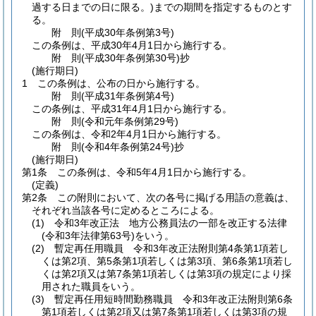
過する日までの日に限る。)
までの期間を指定するものとす
る。
附
則
(平成30年
条例第3号)
この条例は、平成30年4月1日から施行する。
附
則
(平成30年
条例第30号)
抄
(施行期日)
1
この条例は、公布の日から施行する。
附
則
(平成31年
条例第4号)
この条例は、平成31年4月1日から施行する。
附
則
(令和元年
条例第29号)
この条例は、令和2年4月1日から施行する。
附
則
(令和4年
条例第24号)
抄
(施行期日)
第1条
この条例は、令和5年4月1日から施行する。
(定義)
第2条
この附則において、次の各号に掲げる用語の意義は、
それぞれ当該各号に定めるところによる。
(1)
令和3年改正法 地方公務員法の一部を改正する法律
(令和3年法律第63号)
をいう。
(2)
暫定再任用職員 令和3年改正法附則第4条第1項若し
くは第2項、第5条第1項若しくは第3項、第6条第1項若し
くは第2項又は第7条第1項若しくは第3項の規定により採
用された職員をいう。
(3)
暫定再任用短時間勤務職員 令和3年改正法附則第6条
第1項若しくは第2項又は第7条第1項若しくは第3項の規