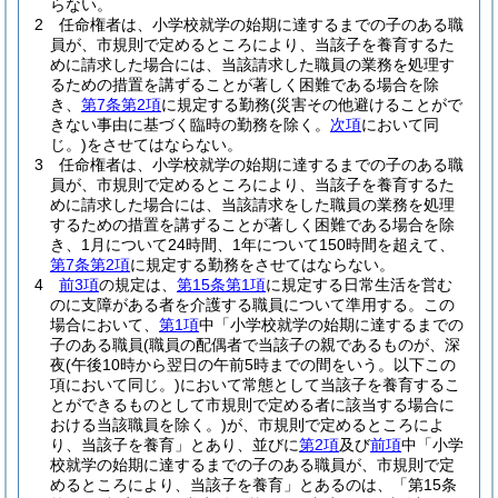
らない。
2
任命権者は、小学校就学の始期に達するまでの子のある職
員が、市規則で定めるところにより、当該子を養育するた
めに請求した場合には、当該請求した職員の業務を処理す
るための措置を講ずることが著しく困難である場合を除
き、
第7条第2項
に規定する勤務
(災害その他避けることがで
きない事由に基づく臨時の勤務を除く。
次項
において同
じ。)
をさせてはならない。
3
任命権者は、小学校就学の始期に達するまでの子のある職
員が、市規則で定めるところにより、当該子を養育するた
めに請求した場合には、当該請求をした職員の業務を処理
するための措置を講ずることが著しく困難である場合を除
き、1月について24時間、1年について150時間を超えて、
第7条第2項
に規定する勤務をさせてはならない。
4
前3項
の規定は、
第15条第1項
に規定する日常生活を営む
のに支障がある者を介護する職員について準用する。
この
場合において、
第1項
中「小学校就学の始期に達するまでの
子のある職員
(職員の配偶者で当該子の親であるものが、深
夜
(午後10時から翌日の午前5時までの間をいう。以下この
項において同じ。)
において常態として当該子を養育するこ
とができるものとして市規則で定める者に該当する場合に
おける当該職員を除く。)
が、市規則で定めるところによ
り、当該子を養育」とあり、並びに
第2項
及び
前項
中「小学
校就学の始期に達するまでの子のある職員が、市規則で定
めるところにより、当該子を養育」とあるのは、「第15条