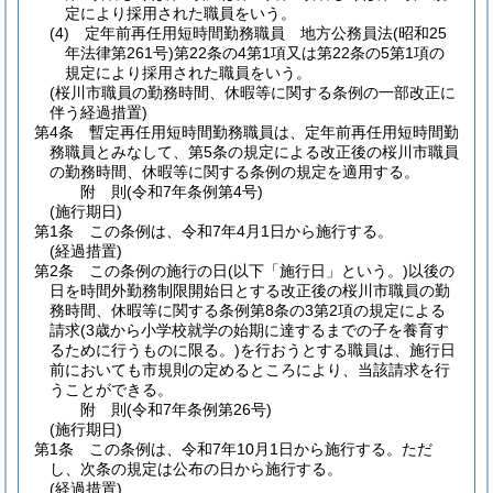
定により採用された職員をいう。
(4)
定年前再任用短時間勤務職員 地方公務員法
(昭和25
年法律第261号)
第22条の4第1項又は第22条の5第1項の
規定により採用された職員をいう。
(桜川市職員の勤務時間、休暇等に関する条例の一部改正に
伴う経過措置)
第4条
暫定再任用短時間勤務職員は、定年前再任用短時間勤
務職員とみなして、第5条の規定による改正後の桜川市職員
の勤務時間、休暇等に関する条例の規定を適用する。
附
則
(令和7年
条例第4号)
(施行期日)
第1条
この条例は、令和7年4月1日から施行する。
(経過措置)
第2条
この条例の施行の日
(以下「施行日」という。)
以後の
日を時間外勤務制限開始日とする改正後の桜川市職員の勤
務時間、休暇等に関する条例第8条の3第2項の規定による
請求
(3歳から小学校就学の始期に達するまでの子を養育す
るために行うものに限る。)
を行おうとする職員は、施行日
前においても市規則の定めるところにより、当該請求を行
うことができる。
附
則
(令和7年
条例第26号)
(施行期日)
第1条
この条例は、令和7年10月1日から施行する。
ただ
し、次条の規定は公布の日から施行する。
(経過措置)