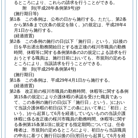
るところにより、これらの請求を行うことができる。
附
則
(平成28年
条例第9号)
抄
(施行期日等)
第1条
この条例は、公布の日から施行する。
ただし、第2条
から第5条まで
(次条の規定を除く。)
の規定は、平成28年4
月1日から施行する。
(経過措置)
第2条
この条例の施行の日
(以下「施行日」という。)
以後の
日を早出遅出勤務開始日とする改正後の桜川市職員の勤務
時間、休暇等に関する条例第8条の2の規定による請求を行
おうとする職員は、施行日前においても、市規則の定める
ところにより、当該請求を行うことができる。
附
則
(平成29年
条例第4号)
(施行期日)
第1条
この条例は、平成29年4月1日から施行する。
(経過措置)
第2条
改正前の桜川市職員の勤務時間、休暇等に関する条例
第15条の規定により介護休暇の承認を受けた職員であっ
て、この条例の施行の日
(以下「施行日」という。)
におい
て当該介護休暇の初日
(以下この条において単に「初日」と
いう。)
から起算して6月を経過していないものの当該介護
休暇に係る改正後の桜川市職員の勤務時間、休暇等に関す
る条例第15条第1項に規定する指定期間については、任命
権者は、市規則の定めるところにより、初日から当該職員
の申出に基づく施行日以後の日
(初日から起算して6月を経