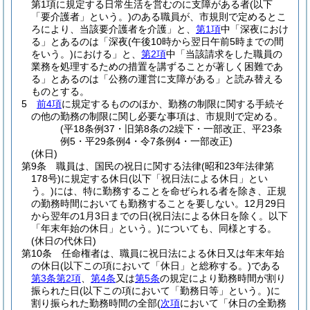
第1項に規定する日常生活を営むのに支障がある者
(以下
「要介護者」という。)
のある職員が、市規則で定めるとこ
ろにより、当該要介護者を介護」と、
第1項
中「深夜におけ
る」とあるのは「深夜
(午後10時から翌日午前5時までの間
をいう。)
における」と、
第2項
中「当該請求をした職員の
業務を処理するための措置を講ずることが著しく困難であ
る」とあるのは「公務の運営に支障がある」と読み替える
ものとする。
5
前4項
に規定するもののほか、勤務の制限に関する手続そ
の他の勤務の制限に関し必要な事項は、市規則で定める。
(平18条例37・旧第8条の2繰下・一部改正、平23条
例5・平29条例4・令7条例4・一部改正)
(休日)
第9条
職員は、国民の祝日に関する法律
(昭和23年法律第
178号)
に規定する休日
(以下「祝日法による休日」とい
う。)
には、特に勤務することを命ぜられる者を除き、正規
の勤務時間においても勤務することを要しない。
12月29日
から翌年の1月3日までの日
(祝日法による休日を除く。以下
「年末年始の休日」という。)
についても、同様とする。
(休日の代休日)
第10条
任命権者は、職員に祝日法による休日又は年末年始
の休日
(以下この項において「休日」と総称する。)
である
第3条第2項
、
第4条
又は
第5条
の規定により勤務時間が割り
振られた日
(以下この項において「勤務日等」という。)
に
割り振られた勤務時間の全部
(
次項
において「休日の全勤務