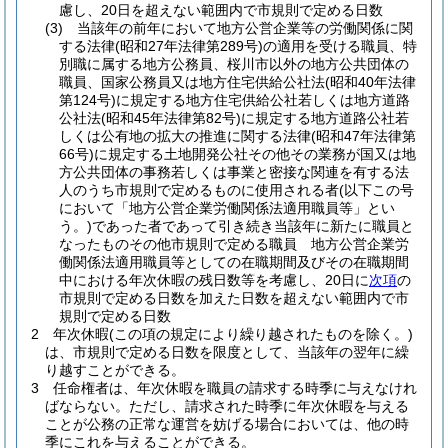
慮し、20日を超えない範囲内で市規則で定める日数
(3)
当該年の前年において地方公営企業等の労働関係に関
する法律
(昭和27年法律第289号)
の適用を受ける職員、特
別職に属する地方公務員、桜川市以外の地方公共団体の
職員、国家公務員又は地方住宅供給公社法
(昭和40年法律
第124号)
に規定する地方住宅供給公社若しくは地方道路
公社法
(昭和45年法律第82号)
に規定する地方道路公社若
しくは公有地の拡大の推進に関する法律
(昭和47年法律第
66号)
に規定する土地開発公社その他その業務が国又は地
方公共団体の事務若しくは事業と密接な関連を有する法
人のうち市規則で定めるものに使用される者
(以下この号
において「地方公営企業労働関係法適用職員等」とい
う。)
であった者であって引き続き当該年に新たに職員と
なったものその他市規則で定める職員 地方公営企業労
働関係法適用職員等としての在職期間及びその在職期間
中における年次休暇の残日数等を考慮し、20日に
次項
の
市規則で定める日数を加えた日数を超えない範囲内で市
規則で定める日数
2
年次休暇
(この項の規定により繰り越されたものを除く。)
は、市規則で定める日数を限度として、当該年の翌年に繰
り越すことができる。
3
任命権者は、年次休暇を職員の請求する時季に与えなけれ
ばならない。
ただし、請求された時季に年次休暇を与える
ことが公務の正常な運営を妨げる場合においては、他の時
季にこれを与えることができる。