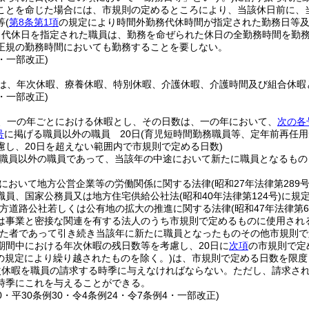
ことを命じた場合には、市規則の定めるところにより、当該休日前に、
等
(
第8条第1項
の規定により時間外勤務代休時間が指定された勤務日等及
り代休日を指定された職員は、勤務を命ぜられた休日の全勤務時間を勤
正規の勤務時間においても勤務することを要しない。
5・一部改正)
は、年次休暇、療養休暇、特別休暇、介護休暇、介護時間及び組合休暇
4・一部改正)
、一の年ごとにおける休暇とし、その日数は、一の年において、
次の各
号
に掲げる職員以外の職員 20日
(育児短時間勤務職員等、定年前再任
慮し、20日を超えない範囲内で市規則で定める日数)
職員以外の職員であって、当該年の中途において新たに職員となるもの
において地方公営企業等の労働関係に関する法律
(昭和27年法律第289号
職員、国家公務員又は地方住宅供給公社法
(昭和40年法律第124号)
に規
方道路公社若しくは公有地の拡大の推進に関する法律
(昭和47年法律第6
は事業と密接な関連を有する法人のうち市規則で定めるものに使用され
た者であって引き続き当該年に新たに職員となったものその他市規則で
期間中における年次休暇の残日数等を考慮し、20日に
次項
の市規則で定
の規定により繰り越されたものを除く。)
は、市規則で定める日数を限度
次休暇を職員の請求する時季に与えなければならない。
ただし、請求さ
時季にこれを与えることができる。
30・平30条例30・令4条例24・令7条例4・一部改正)