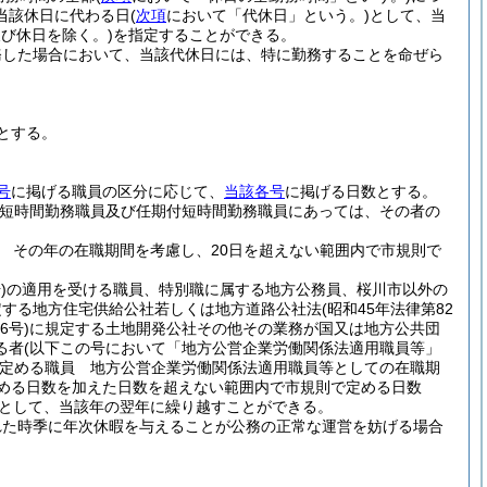
当該休日に代わる日
(
次項
において「代休日」という。)
として、当
び休日を除く。)
を指定することができる。
務した場合において、当該代休日には、特に勤務することを命ぜら
とする。
号
に掲げる職員の区分に応じて、
当該各号
に掲げる日数とする。
用短時間勤務職員及び任期付短時間勤務職員にあっては、その者の
 その年の在職期間を考慮し、20日を超えない範囲内で市規則で
)
の適用を受ける職員、特別職に属する地方公務員、桜川市以外の
定する地方住宅供給公社若しくは地方道路公社法
(昭和45年法律第82
6号)
に規定する土地開発公社その他その業務が国又は地方公共団
る者
(以下この号において「地方公営企業労働関係法適用職員等」
定める職員 地方公営企業労働関係法適用職員等としての在職期
める日数を加えた日数を超えない範囲内で市規則で定める日数
として、当該年の翌年に繰り越すことができる。
れた時季に年次休暇を与えることが公務の正常な運営を妨げる場合