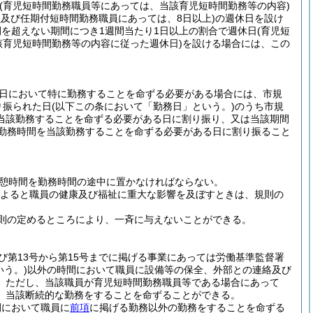
(育児短時間勤務職員等にあっては、当該育児短時間勤務等の内容)
及び任期付短時間勤務職員にあっては、8日以上)
の週休日を設け
を超えない期間につき1週間当たり1日以上の割合で週休日
(育児短
該育児短時間勤務等の内容に従った週休日)
を設ける場合には、この
日において特に勤務することを命ずる必要がある場合には、市規
り振られた日
(以下この条において「勤務日」という。)
のうち市規
当該勤務することを命ずる必要がある日に割り振り、又は当該期間
の勤務時間を当該勤務することを命ずる必要がある日に割り振ること
休憩時間を勤務時間の途中に置かなければならない。
よると職員の健康及び福祉に重大な影響を及ぼすときは、規則の
則の定めるところにより、一斉に与えないことができる。
及び第13号から第15号までに掲げる事業にあっては労働基準監督署
いう。)
以外の時間において職員に設備等の保全、外部との連絡及び
。
ただし、当該職員が育児短時間勤務職員等である場合にあって
、当該断続的な勤務をすることを命ずることができる。
間において職員に
前項
に掲げる勤務以外の勤務をすることを命ずる