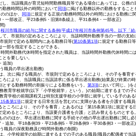
だし、当該職員が育児短時間勤務職員等である場合にあっては、公務の
の勤務時間以外の時間において
同項
に掲げる勤務以外の勤務をすること
もののほか、
同項
に規定する正規の勤務時間以外の時間における勤務に
30・一部改正、平23条例5・旧第8条繰上、平31条例4・一部改正)
間)
、
桜川市職員の給与に関する条例
(平成17年桜川市条例第45号。以下「
して、市規則の定めるところにより、当該時間外勤務手当の一部の支給
市規則で定める期間内にある勤務日等
(
第10条第1項
に規定する勤務日等
は一部を指定することができる。
り時間外勤務代休時間を指定された職員は、当該時間外勤務代休時間に
ことを要しない。
・追加)
う職員の早出遅出勤務)
は、次に掲げる職員が、市規則で定めるところにより、その子を養育す
ころにより、当該職員に当該請求に係る早出遅出勤務
(始業及び終業の
刻とする勤務時間の割振りによる勤務をいう。
第3項
において同じ。)
を
務教育学校就学
(以下「小学校就学」という。)
の始期に達するまでの子
教育学校の前期課程又は特別支援学校の小学部に就学している子のある
15条第1項
に規定する日常生活を営むのに支障がある者を介護する職員
るところにより、その子を養育」とあるのは「第15条第1項に規定する
で定めるところにより、当該要介護者を介護」と読み替えるものとする
もののほか、早出遅出勤務に関する手続その他の早出遅出勤務に関し必
37・追加、平18条例39・平23条例5・平28条例9・平30条例3・一部改正
行う職員の深夜勤務及び時間外勤務の制限)
は、小学校就学の始期に達するまでの子のある職員
(職員の配偶者で当