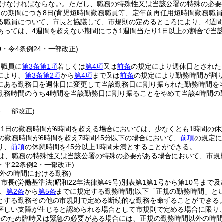
けなければならない。
ただし、職務の特殊性又は当該公署の特殊の必要
との期間につき8日
(育児短時間勤務職員等、定年前再任用短時間勤務職員
る職員について、市長と協議して、市規則の定めるところにより、4週間
あっては、4週間を超えない期間につき1週間当たり1日以上の割合で当
30・令4条例24・一部改正)
、職員に
第3条第1項
若しくは
第4項
又は
前条
の規定により週休日とされた
により、
第3条第2項
から
第4項
まで又は
前条
の規定により勤務時間が割
にある勤務日を週休日に変更して当該勤務日に割り振られた勤務時間を
勤務時間のうち4時間を当該勤務日に割り振ることをやめて当該4時間
9・一部改正)
、1日の勤務時間が6時間を超える場合においては、少なくとも1時間の
の勤務時間が6時間を超え7時間45分以下の場合において、
前項
の規定に
り、
前項
の休憩時間を45分以上1時間未満とすることができる。
は、職務の特殊性又は当該公署の特殊の必要がある場合において、市規
5・平22条例2・一部改正)
外の時間における勤務)
、市長
(労働基準法
(昭和22年法律第49号)
別表第1第1号から第10号まで
、
第2条
から
第5条
までに規定する勤務時間
(以下「正規の勤務時間」と
とする勤務その他の市規則で定める断続的な勤務を命ずることができる
著しい支障が生じると認められる場合として市規則で定める場合に限り
務のため臨時又は緊急の必要がある場合には、正規の勤務時間以外の時