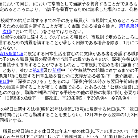
項において同じ。)
において常態として当該子を養育することができるも
定めるところにより、当該子を養育するために請求した場合には、公務
学校就学の始期に達するまでの子のある職員が、市規則で定めるところ
するための措置を講ずることが著しく困難である場合を除き、
第7条第2
。
次項
において同じ。)
をさせてはならない。
学校就学の始期に達するまでの子のある職員が、市規則で定めるところ
理するための措置を講ずることが著しく困難である場合を除き、1月につい
ならない。
第15条第1項
に規定する日常生活を営むのに支障がある者を介護する職
の子のある職員
(職員の配偶者で当該子の親であるものが、深夜
(午後1
て当該子を養育することができるものとして市規則で定める者に該当す
」とあり、並びに
第2項
及び
前項
中「小学校就学の始期に達するまでの
5条第1項に規定する日常生活を営むのに支障がある者
(以下「要介護者」
第1項
中「深夜における」とあるのは「深夜
(午後10時から翌日午前5時
めの措置を講ずることが著しく困難である」とあるのは「公務の運営に
もののほか、勤務の制限に関する手続その他の勤務の制限に関し必要な
37・旧第8条の2繰下・一部改正、平23条例5・平29条例4・令7条例4・一
民の祝日に関する法律
(昭和23年法律第178号)
に規定する休日
(以下「祝
務時間においても勤務することを要しない。
12月29日から翌年の1月3
同様とする。
、職員に祝日法による休日又は年末年始の休日
(以下この項において「休
振られた日
(以下この項において「勤務日等」という。)
に割り振られた