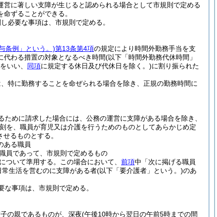
運営に著しい支障が生じると認められる場合として市規則で定める
を命ずることができる。
関し必要な事項は、市規則で定める。
給与条例」という。)
第13条第4項
の規定により時間外勤務手当を支
に代わる措置の対象となるべき時間
(以下「時間外勤務代休時間」
をいい、
同項
に規定する休日及び代休日を除く。)
に割り振られた
は、特に勤務することを命ぜられる場合を除き、正規の勤務時間に
るために請求した場合には、公務の運営に支障がある場合を除き、
時刻を、職員が育児又は介護を行うためのものとしてあらかじめ定
させるものとする。
のある職員
職員であって、市規則で定めるもの
について準用する。
この場合において、
前項
中「次に掲げる職員
日常生活を営むのに支障がある者
(以下「要介護者」という。)
のあ
。
要な事項は、市規則で定める。
)
該子の親であるものが、深夜
(午後10時から翌日の午前5時までの間