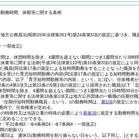
の勤務時間、休暇等に関する条例
、地方公務員法
(昭和25年法律第261号)
第24条第5項の規定に基づき、
9・一部改正)
間は、休憩時間を除き、4週間を超えない期間につき1週間当たり38時間
児休業等に関する法律
(平成3年法律第110号)
第10条第3項の規定により
た職員
(同法第17条の規定による短時間勤務をすることとなった職員を
認を受けた育児短時間勤務の内容
(同法第17条の規定による短時間勤
の内容。以下「育児短時間勤務等の内容」という。)
に従い、任命権者が
2条の4第1項又は第22条の5第1項の規定により採用された職員
(以下「
休憩時間を除き、4週間を超えない期間につき1週間当たり15時間30分
休業等に関する法律第18条第1項又は地方公共団体の一般職の任期付
下「任期付短時間勤務職員」という。)
の勤務時間は、
第1項
の規定にかか
範囲内で、任命権者が定める。
務の特殊性又は当該公署の特殊の必要により
前各項
に規定する勤務時間
に定めることができる。
30・平22条例2・令4条例24・令7条例4・一部改正)
間の割振り)
土曜日は、週休日
(勤務時間を割り振らない日をいう。以下同じ。)
とする