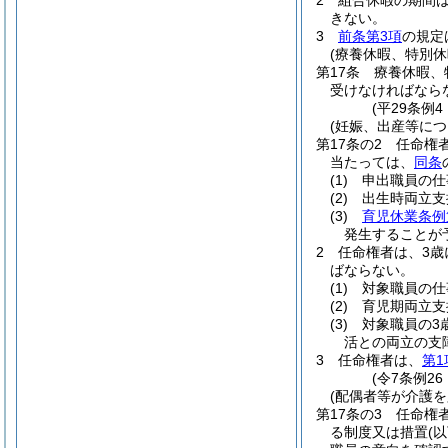
2
組合休暇の期間
きない。
3
前条第3項
の規定
(療養休暇、特別
第17条
療養休暇、
受けなければなら
(平29条例
(妊娠、出産等に
第17条の2
任命権
当たっては、
同条
(1)
申出職員の仕
(2)
出生時両立支
(3)
育児休業条例
発生することが
2
任命権者は、3歳
ばならない。
(1)
対象職員の仕
(2)
育児期両立支
(3)
対象職員の3
活との両立の支
3
任命権者は、
第1
(令7条例26
(配偶者等が介護
第17条の3
任命権
る制度又は措置
(