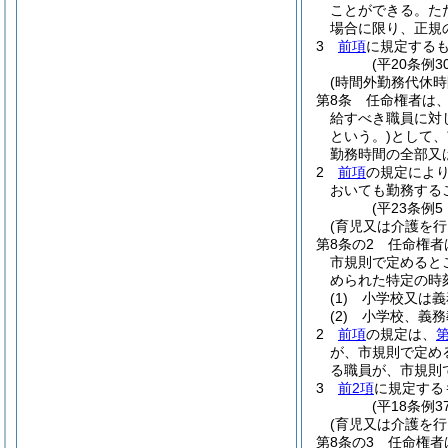
ことができる。
た
場合に限り、正規
3
前項
に規定する
(平20条例
(時間外勤務代休時
第8条
任命権者は
給すべき職員に対
という。)
として、
勤務時間の全部又
2
前項
の規定によ
おいても勤務する
(平23条例5
(育児又は介護を行
第8条の2
任命権者
市規則で定めると
められた特定の時
(1)
小学校又は義
(2)
小学校、義務
2
前項
の規定は、
第
が、市規則で定め
る職員が、市規則
3
前2項
に規定する
(平18条例
(育児又は介護を
第8条の3
任命権者