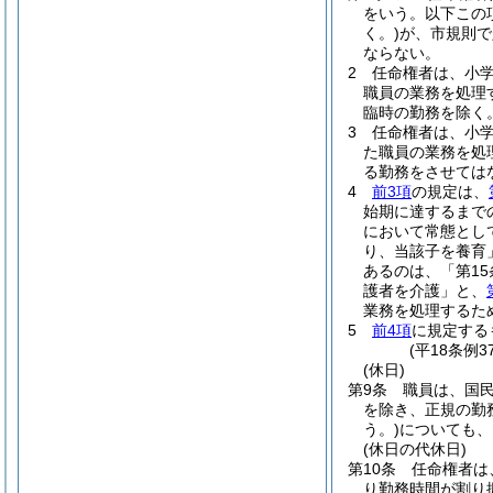
をいう。以下この
く。)
が、市規則で
ならない。
2
任命権者は、小
職員の業務を処理
臨時の勤務を除く
3
任命権者は、小
た職員の業務を処
る勤務をさせては
4
前3項
の規定は、
始期に達するまで
において常態とし
り、当該子を養育
あるのは、「第1
護者を介護」と、
業務を処理するた
5
前4項
に規定する
(平18条例
(休日)
第9条
職員は、国
を除き、正規の勤
う。)
についても、
(休日の代休日)
第10条
任命権者は
り勤務時間が割り