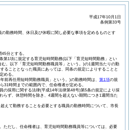
平成17年10月1日
条例第33号
職員の勤務時間、休日及び休暇に関し必要な事項を定めるものとす
45分とする。
同条第1項に規定する育児短時間勤務
(以下「育児短時間勤務」とい
含む。以下「育児短時間勤務職員等」という。)
の1週間当たりの勤
務をすることとなった職員にあっては、同条の規定によりすることと
定める。
定年前再任用短時間勤務職員」という。)
の勤務時間は、
第1項
の規
から31時間までの範囲内で、任命権者が定める。
職員の採用に関する法律
(平成14年法律第48号)
第5条の規定により採
わらず、休憩時間を除き、4週間を超えない期間につき1週間当た
を超えて勤務することを必要とする職員の勤務時間について、市長
。
ただし、任命権者は、育児短時間勤務職員等については、必要