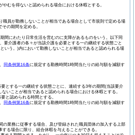
がやむを得ないと認められる場合における休暇とする。
り職員が勤務しないことが相当である場合として市規則で定める場
でその期間を定める。
る期間にわたり日常生活を営むのに支障があるものをいう。以下同
、要介護者の各々が当該介護を必要とする一の継続する状態ごと
という。)
内において勤務しないことが相当であると認められる場
、
同条例第16条
に規定する勤務時間1時間当たりの給与額を減額す
必要とする一の継続する状態ごとに、連続する3年の期間
(当該要介
しないことが相当であると認められる場合における休暇とする。
必要と認められる時間とする。
、
同条例第16条
に規定する勤務時間1時間当たりの給与額を減額す
関の業務に従事する場合、及び登録された職員団体の加入する上部
事する場合に限り、組合休暇を与えることができる。