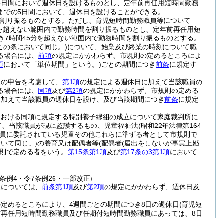
5日間において週休日を設けるものとし、定年前再任用短時間勤務
までの5日間において、週休日を設けることができる。
を割り振るものとする。
ただし、育児短時間勤務職員等について
分を超えない範囲内で勤務時間を割り振るものとし、定年前再任用短
き7時間45分を超えない範囲内で勤務時間を割り振るものとする。
この条において同じ。)
について、始業及び終業の時刻について職
る場合には、
前項
の規定にかかわらず、市規則の定めるところによ
項
において「単位期間」という。)
ごとの期間につき
前条
に規定す
員の申告を考慮して、
第1項
の規定による週休日に加えて当該職員の
る場合には、
同項
及び
第2項
の規定にかかわらず、市規則の定める
に加えて当該職員の週休日を設け、及び当該期間につき
前条
に規定
間における同項に規定する特別養子縁組の成立について家庭裁判所に
て、当該職員が現に監護するもの、児童福祉法
(昭和22年法律第164
る職員に委託されている児童その他これらに準ずる者として市規則で
いて同じ。)
の養育又は配偶者等
(配偶者
(届出をしないが事実上婚
則で定める者をいう。
第15条第1項
及び
第17条の3第1項
において
7条例4・令7条例26・一部改正)
員については、
前条第1項
及び
第2項
の規定にかかわらず、週休日及
定めるところにより、4週間ごとの期間につき8日の週休日
(育児短
前再任用短時間勤務職員及び任期付短時間勤務職員にあっては、8日