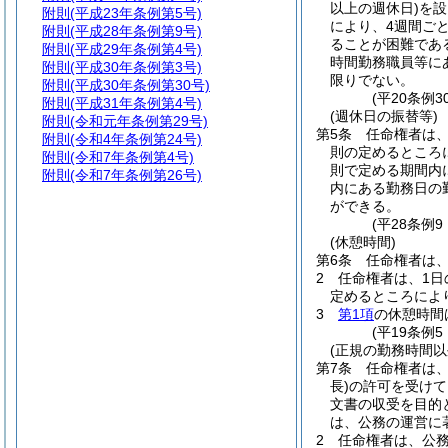
以上の週休日)
を設
附則
(平成23年条例第5号)
により、4週間ご
附則
(平成28年条例第9号)
ることが困難であ
附則
(平成29年条例第4号)
時間勤務職員等に
附則
(平成30年条例第3号)
限りでない。
附則
(平成30年条例第30号)
(平20条例
附則
(平成31年条例第4号)
(週休日の振替等)
附則
(令和元年条例第29号)
第5条
任命権者は
附則
(令和4年条例第24号)
則の定めるところ
附則
(令和7年条例第4号)
則で定める期間内
附則
(令和7年条例第26号)
内にある勤務日の
ができる。
(平28条例
(休憩時間)
第6条
任命権者は
2
任命権者は、1日
定めるところによ
3
第1項
の休憩時間
(平19条例
(正規の勤務時間以
第7条
任命権者は
長)
の許可を受けて
文書の収受を目的
は、公務の運営に
2
任命権者は、公