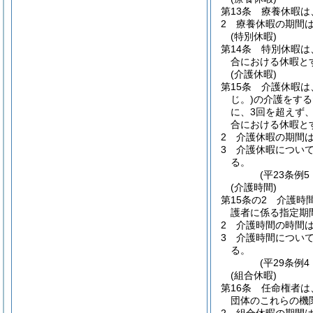
第13条
療養休暇は
2
療養休暇の期間
(特別休暇)
第14条
特別休暇は
合における休暇と
(介護休暇)
第15条
介護休暇は
じ。)
の介護をする
に、3回を超えず
合における休暇と
2
介護休暇の期間
3
介護休暇につい
る。
(平23条例
(介護時間)
第15条の2
介護時
護者に係る指定期
2
介護時間の時間
3
介護時間につい
る。
(平29条例4
(組合休暇)
第16条
任命権者は
団体のこれらの機