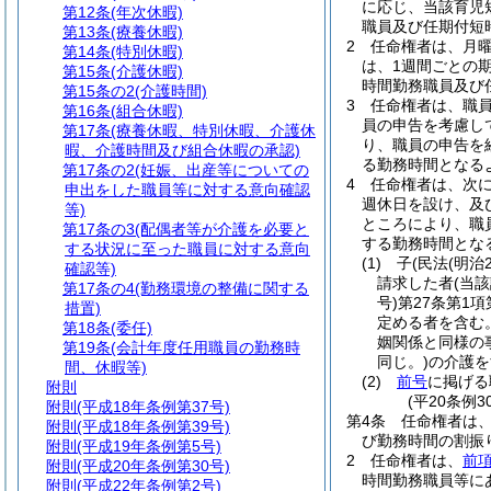
に応じ、当該育児
第12条
(年次休暇)
職員及び任期付短
第13条
(療養休暇)
2
任命権者は、月曜
第14条
(特別休暇)
は、1週間ごとの
第15条
(介護休暇)
時間勤務職員及び
第15条の2
(介護時間)
3
任命権者は、職
第16条
(組合休暇)
員の申告を考慮し
第17条
(療養休暇、特別休暇、介護休
り、職員の申告を
暇、介護時間及び組合休暇の承認)
る勤務時間となる
第17条の2
(妊娠、出産等についての
4
任命権者は、次
申出をした職員等に対する意向確認
週休日を設け、及
等)
ところにより、職
第17条の3
(配偶者等が介護を必要と
する勤務時間とな
する状況に至った職員に対する意向
(1)
子
(民法
(明治
確認等)
請求した者
(当
第17条の4
(勤務環境の整備に関する
号)
第27条第1
措置)
定める者を含む
第18条
(委任)
姻関係と同様の
第19条
(会計年度任用職員の勤務時
同じ。)
の介護を
間、休暇等)
(2)
前号
に掲げる
附則
(平20条例
附則
(平成18年条例第37号)
第4条
任命権者は
附則
(平成18年条例第39号)
び勤務時間の割振
附則
(平成19年条例第5号)
2
任命権者は、
前
附則
(平成20年条例第30号)
時間勤務職員等に
附則
(平成22年条例第2号)