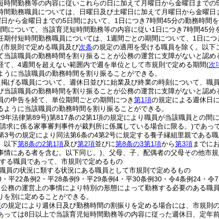
短時間勤務等の内容に従いこれらの日に加えて月曜日から金曜日までの
時間勤務職員については、日曜日及び土曜日に加えて月曜日から金曜日
日から金曜日までの5日間において、1日につき7時間45分の勤務時間
期間について、当該育児短時間勤務等の内容に従い1日につき7時間45
任期付短時間勤務職員については、1週間ごとの期間について、1日につ
員
(市規則で定める職員及び
次条
の規定の適用を受ける職員を除く。以下
て当該職員の勤務時間を割り振ることが公務の運営に支障がないと認め
経て、4週間を超えない範囲内で週を単位として市規則で定める期間
(
次
ように当該職員の勤務時間を割り振ることができる。
に掲げる職員について、週休日並びに始業及び終業の時刻について、職
び当該職員の勤務時間を割り振ることが公務の運営に支障がないと認め
員の申告を経て、単位期間ごとの期間につき
第1項
の規定による週休日
るように当該職員の勤務時間を割り振ることができる。
29年法律第89号)
第817条の2第1項の規定により職員が当該職員との
該請求に係る家事審判事件が裁判所に係属している場合に限る。)
であっ
項第3号の規定により同法第6条の4第2号に規定する養子縁組里親であ
。以下
第8条の2第1項
及び
第2項
並びに
第8条の3第1項
から
第3項
までにお
事情にある者を含む。以下同じ。)
、父母、子、配偶者の父母その他市規
する職員であって、市規則で定めるもの
職員の状況に類する状況にある職員として市規則で定めるもの
30・平22条例2・平28条例9・平29条例4・平30条例30・令4条例24・令
、公務の運営上の事情により特別の形態によって勤務する必要のある職
りを別に定めることができる。
項
の規定により週休日及び勤務時間の割振りを定める場合には、市規則の
あっては8日以上で当該育児短時間勤務等の内容に従った週休日、定年