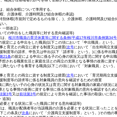
は、職員が任命権者の許可を得て登録された職員団体の業務又は活動に
は、組合休暇について準用する。
休暇、介護休暇、介護時間及び組合休暇の承認)
特別休暇
(市規則で定めるものを除く。)
、介護休暇、介護時間及び組合
ない。
4・一部改正)
ついての申出をした職員等に対する意向確認等)
者は、
桜川市職員の育児休業等に関する条例
(平成17年桜川市条例第34
の規定による申出をした職員
(以下この項において「申出職員」という。
事と育児との両立に資する制度又は措置
(
次号
において「出生時両立支援
援制度等の請求、申告又は申出
(以下「請求等」という。)
に係る申出職
第21条
の規定による申出に係る子の心身の状況又は育児に関する申出職
予想される職業生活と家庭生活との両立の支障となる事情の改善に資す
に満たない子を養育する職員
(以下この項において「対象職員」という。
事と育児との両立に資する制度又は措置
(
次号
において「育児期両立支援
援制度等の請求等に係る対象職員の意向を確認するための措置
歳に満たない子の心身の状況又は育児に関する対象職員の家庭の状況に
障となる事情の改善に資する事項に係る対象職員の意向を確認するため
項第3号
又は
前項第3号
の規定により意向を確認した事項の取扱いに当た
・追加)
を必要とする状況に至った職員に対する意向確認等)
者は、職員が配偶者等が当該職員の介護を必要とする状況に至ったこと
以下この条及び
次条
において「介護両立支援制度等」という。)
その他の