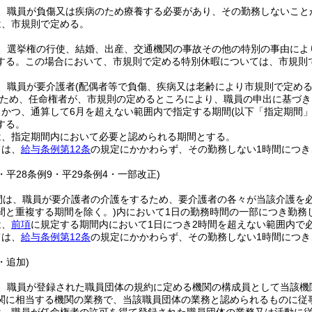
、職員が負傷又は疾病のため療養する必要があり、その勤務しないこと
は、市規則で定める。
、選挙権の行使、結婚、出産、交通機関の事故その他の特別の事由によ
する。
この場合において、市規則で定める特別休暇については、市規則
、職員が要介護者
(配偶者等で負傷、疾病又は老齢により市規則で定め
ため、任命権者が、市規則の定めるところにより、職員の申出に基づき
、かつ、通算して6月を超えない範囲内で指定する期間
(以下「指定期間」
する。
は、指定期間内において必要と認められる期間とする。
ては、
給与条例第12条
の規定にかかわらず、その勤務しない1時間につき
5・平28条例9・平29条例4・一部改正)
間は、職員が要介護者の介護をするため、要介護者の各々が当該介護を
間と重複する期間を除く。)
内において1日の勤務時間の一部につき勤務
は、
前項
に規定する期間内において1日につき2時間を超えない範囲内で
ては、
給与条例第12条
の規定にかかわらず、その勤務しない1時間につき
・追加)
、職員が登録された職員団体の規約に定める機関の構成員として当該機
関に相当する機関の業務で、当該職員団体の業務と認められるものに従