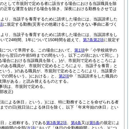
のとして市規則で定める者に該当する場合における当該職員を除
の正常な運営を妨げる場合を除き、深夜における勤務をさせては
により、当該子を養育するために請求した場合には、当該請求した
項
に規定する勤務
(災害その他避けることができない事由に基づく
により、当該子を養育するために請求した場合には、当該請求をし
て24時間、1年について150時間を超えて、
第7条第2項
に規定す
員について準用する。
この場合において、
第1項
中「小学校就学の
0時から翌日の午前5時までの間をいう。以下この項において同じ。)
る場合における当該職員を除く。)
が、市規則で定めるところによ
子のある職員が、市規則で定めるところにより、当該子を養育」と
という。)
のある職員が、市規則で定めるところにより、当該要介
までの間をいう。)
における」と、
第2項
中「当該請求をした職員の
支障がある」と読み替えるものとする。
事項は、市規則で定める。
部改正)
日法による休日」という。)
には、特に勤務することを命ぜられる者
日までの日
(祝日法による休日を除く。以下「年末年始の休日」とい
日」と総称する。)
である
第3条第2項
、
第4条
又は
第5条
の規定によ
勤務時間の全部
(
次項
において「休日の全勤務時間」という。)
につ