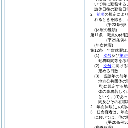
いて特に勤務する
該休日後の勤務日
2
前項
の規定によ
れるときを除き、
(平23条例
(休暇の種類)
第11条
職員の休暇
(平29条例
(年次休暇)
第12条
年次休暇は
(1)
次号
及び
第3
勤務時間等を考
(2)
次号
に掲げる
定める日数
(3)
当該年の前年
地方公共団体の
号)
に規定する地
体の事務若しく
という。)
であっ
間及びその在職
2
年次休暇
(この項
3
任命権者は、年
においては、他の
(平20条例
(療養休暇)