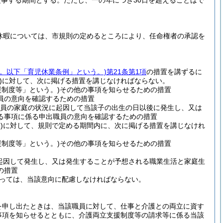
従事する期間とする。
ただし、一の年につき30日を超えることはで
休暇については、市規則の定めるところにより、任命権者の承認を
号。以下「育児休業条例」という。)
第21条第1項
の措置を講ずるに
)
に対して、次に掲げる措置を講じなければならない。
制度等」という。)
その他の事項を知らせるための措置
員の意向を確認するための措置
員の家庭の状況に起因して当該子の出生の日以後に発生し、又は
る事項に係る申出職員の意向を確認するための措置
)
に対して、規則で定める期間内に、次に掲げる措置を講じなけれ
制度等」という。)
その他の事項を知らせるための措置
起因して発生し、又は発生することが予想される職業生活と家庭生
の措置
っては、当該意向に配慮しなければならない。
を申し出たときは、当該職員に対して、仕事と介護との両立に資す
事項を知らせるとともに、介護両立支援制度等の請求等に係る当該