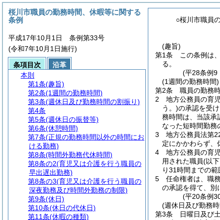
桜川市職員の勤務時間、休暇等に関する
条例
○桜川市職員
平成17年10月1日 条例第33号
(趣旨)
(令和7年10月1日施行)
第1条
この条例は
る。
条項目次
沿革
(平28条例
本則
(1週間の勤務時間)
第1条
(趣旨)
第2条
職員の勤務時
第2条
(1週間の勤務時間)
2
地方公務員の育
第3条
(週休日及び勤務時間の割振り)
う。)
の承認を受け
第4条
務時間は、当該承
第5条
(週休日の振替等)
なった短時間勤務
第6条
(休憩時間)
3
地方公務員法第2
第7条
(正規の勤務時間以外の時間にお
定にかかわらず、
ける勤務)
4
地方公務員の育児
第8条
(時間外勤務代休時間)
用された職員
(以
第8条の2
(育児又は介護を行う職員の
り31時間までの
早出遅出勤務)
5
任命権者は、職
第8条の3
(育児又は介護を行う職員の
の承認を得て、別
深夜勤務及び時間外勤務の制限)
(平20条例
第9条
(休日)
(週休日及び勤務時
第10条
(休日の代休日)
第3条
日曜日及び
第11条
(休暇の種類)