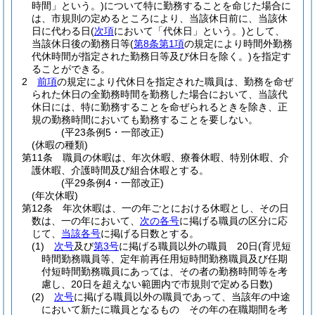
時間」という。)
について特に勤務することを命じた場合に
は、市規則の定めるところにより、当該休日前に、当該休
日に代わる日
(
次項
において「代休日」という。)
として、
当該休日後の勤務日等
(
第8条第1項
の規定により時間外勤務
代休時間が指定された勤務日等及び休日を除く。)
を指定す
ることができる。
2
前項
の規定により代休日を指定された職員は、勤務を命ぜ
られた休日の全勤務時間を勤務した場合において、当該代
休日には、特に勤務することを命ぜられるときを除き、正
規の勤務時間においても勤務することを要しない。
(平23条例5・一部改正)
(休暇の種類)
第11条
職員の休暇は、年次休暇、療養休暇、特別休暇、介
護休暇、介護時間及び組合休暇とする。
(平29条例4・一部改正)
(年次休暇)
第12条
年次休暇は、一の年ごとにおける休暇とし、その日
数は、一の年において、
次の各号
に掲げる職員の区分に応
じて、
当該各号
に掲げる日数とする。
(1)
次号
及び
第3号
に掲げる職員以外の職員 20日
(育児短
時間勤務職員等、定年前再任用短時間勤務職員及び任期
付短時間勤務職員にあっては、その者の勤務時間等を考
慮し、20日を超えない範囲内で市規則で定める日数)
(2)
次号
に掲げる職員以外の職員であって、当該年の中途
において新たに職員となるもの その年の在職期間を考