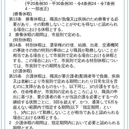
(平20条例30・平30条例30・令4条例24・令7条例
4・一部改正)
(療養休暇)
第13条
療養休暇は、職員が負傷又は疾病のため療養する必
要があり、その勤務しないことがやむを得ないと認められ
る場合における休暇とする。
2
療養休暇の期間は、市規則で定める。
(特別休暇)
第14条
特別休暇は、選挙権の行使、結婚、出産、交通機関
の事故その他の特別の事由により職員が勤務しないことが
相当である場合として市規則で定める場合における休暇と
する。
この場合において、市規則で定める特別休暇につい
ては、市規則でその期間を定める。
(介護休暇)
第15条
介護休暇は、職員が要介護者
(配偶者等で負傷、疾病
又は老齢により市規則で定める期間にわたり日常生活を営
むのに支障があるものをいう。以下同じ。)
の介護をするた
め、任命権者が、市規則の定めるところにより、職員の申
出に基づき、要介護者の各々が当該介護を必要とする一の
継続する状態ごとに、3回を超えず、かつ、通算して6月を
超えない範囲内で指定する期間
(以下「指定期間」とい
う。)
内において勤務しないことが相当であると認められる
場合における休暇とする。
2
介護休暇の期間は、指定期間内において必要と認められる
期間とする。