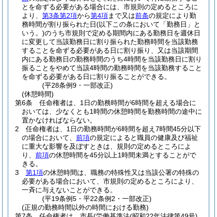
とを命ずる必要がある場合には、市規則の定めるところに
より、
第3条第2項
から
第4項
まで又は
前条
の規定により勤
務時間が割り振られた日
(以下この条において「勤務日」と
いう。)
のうち市規則で定める期間内にある勤務日を週休日
に変更して当該勤務日に割り振られた勤務時間を当該勤務
することを命ずる必要がある日に割り振り、又は当該期間
内にある勤務日の勤務時間のうち4時間を当該勤務日に割り
振ることをやめて当該4時間の勤務時間を当該勤務すること
を命ずる必要がある日に割り振ることができる。
(平28条例9・一部改正)
(休憩時間)
第6条
任命権者は、1日の勤務時間が6時間を超える場合に
おいては、少なくとも1時間の休憩時間を勤務時間の途中に
置かなければならない。
2
任命権者は、1日の勤務時間が6時間を超え7時間45分以下
の場合において、
前項
の規定によると職員の健康及び福祉
に重大な影響を及ぼすときは、規則の定めるところによ
り、
前項
の休憩時間を45分以上1時間未満とすることがで
きる。
3
第1項
の休憩時間は、職務の特殊性又は当該公署の特殊の
必要がある場合において、市規則の定めるところにより、
一斉に与えないことができる。
(平19条例5・平22条例2・一部改正)
(正規の勤務時間以外の時間における勤務)
第7条
任命権者は、市長
(労働基準法
(昭和22年法律第49号)