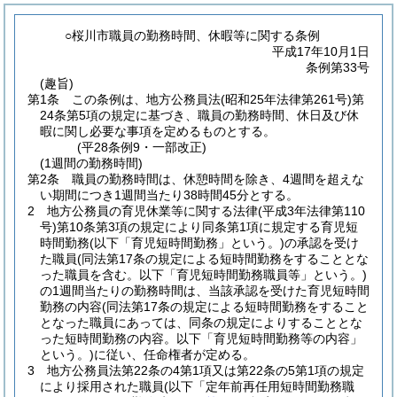
○桜川市職員の勤務時間、休暇等に関する条例
平成17年10月1日
条例第33号
(趣旨)
第1条
この条例は、地方公務員法
(昭和25年法律第261号)
第
24条第5項の規定に基づき、職員の勤務時間、休日及び休
暇に関し必要な事項を定めるものとする。
(平28条例9・一部改正)
(1週間の勤務時間)
第2条
職員の勤務時間は、休憩時間を除き、4週間を超えな
い期間につき1週間当たり38時間45分とする。
2
地方公務員の育児休業等に関する法律
(平成3年法律第110
号)
第10条第3項の規定により同条第1項に規定する育児短
時間勤務
(以下「育児短時間勤務」という。)
の承認を受け
た職員
(同法第17条の規定による短時間勤務をすることとな
った職員を含む。以下「育児短時間勤務職員等」という。)
の1週間当たりの勤務時間は、当該承認を受けた育児短時間
勤務の内容
(同法第17条の規定による短時間勤務をすること
となった職員にあっては、同条の規定によりすることとな
った短時間勤務の内容。以下「育児短時間勤務等の内容」
という。)
に従い、任命権者が定める。
3
地方公務員法第22条の4第1項又は第22条の5第1項の規定
により採用された職員
(以下「定年前再任用短時間勤務職