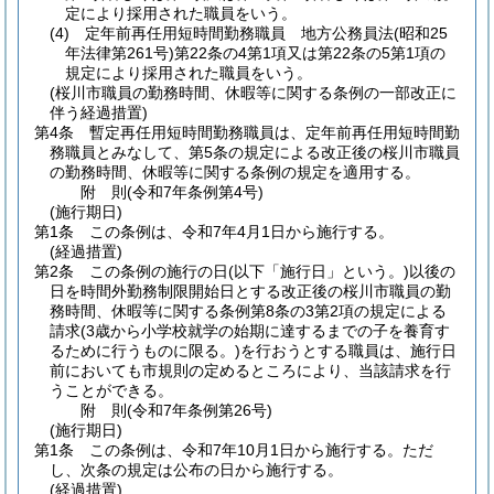
定により採用された職員をいう。
(4)
定年前再任用短時間勤務職員 地方公務員法
(昭和25
年法律第261号)
第22条の4第1項又は第22条の5第1項の
規定により採用された職員をいう。
(桜川市職員の勤務時間、休暇等に関する条例の一部改正に
伴う経過措置)
第4条
暫定再任用短時間勤務職員は、定年前再任用短時間勤
務職員とみなして、第5条の規定による改正後の桜川市職員
の勤務時間、休暇等に関する条例の規定を適用する。
附
則
(令和7年
条例第4号)
(施行期日)
第1条
この条例は、令和7年4月1日から施行する。
(経過措置)
第2条
この条例の施行の日
(以下「施行日」という。)
以後の
日を時間外勤務制限開始日とする改正後の桜川市職員の勤
務時間、休暇等に関する条例第8条の3第2項の規定による
請求
(3歳から小学校就学の始期に達するまでの子を養育す
るために行うものに限る。)
を行おうとする職員は、施行日
前においても市規則の定めるところにより、当該請求を行
うことができる。
附
則
(令和7年
条例第26号)
(施行期日)
第1条
この条例は、令和7年10月1日から施行する。
ただ
し、次条の規定は公布の日から施行する。
(経過措置)