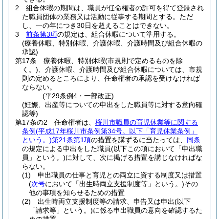
2
組合休暇の期間は、職員が任命権者の許可を得て登録され
た職員団体の業務又は活動に従事する期間とする。
ただ
し、一の年につき30日を超えることはできない。
3
前条第3項
の規定は、組合休暇について準用する。
(療養休暇、特別休暇、介護休暇、介護時間及び組合休暇の
承認)
第17条
療養休暇、特別休暇
(市規則で定めるものを除
く。)
、介護休暇、介護時間及び組合休暇については、市規
則の定めるところにより、任命権者の承認を受けなければ
ならない。
(平29条例4・一部改正)
(妊娠、出産等についての申出をした職員等に対する意向確
認等)
第17条の2
任命権者は、
桜川市職員の育児休業等に関する
条例
(平成17年桜川市条例第34号。以下「育児休業条例」
という。)
第21条第1項
の措置を講ずるに当たっては、
同条
の規定による申出をした職員
(以下この項において「申出職
員」という。)
に対して、次に掲げる措置を講じなければな
らない。
(1)
申出職員の仕事と育児との両立に資する制度又は措置
(
次号
において「出生時両立支援制度等」という。)
その
他の事項を知らせるための措置
(2)
出生時両立支援制度等の請求、申告又は申出
(以下
「請求等」という。)
に係る申出職員の意向を確認するた