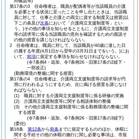
向確認等)
第17条の3
任命権者は、職員が配偶者等が当該職員の介護
を必要とする状況に至ったことを申し出たときは、当該職
員に対して、仕事と介護との両立に資する制度又は措置
(以
下この条及び
次条
において「介護両立支援制度等」とい
う。)
その他の事項を知らせるとともに、介護両立支援制度
等の請求等に係る当該職員の意向を確認するための面談そ
の他の措置を講じなければならない。
2
任命権者は、職員に対して、当該職員が40歳に達した日
の属する年度
(4月1日から翌年の3月31日までをいう。)
にお
いて、
前項
に規定する事項を知らせなければならない。
(令7条例4・追加、令7条例26・旧第17条の2繰下・
一部改正)
(勤務環境の整備に関する措置)
第17条の4
任命権者は、介護両立支援制度等の請求等が円
滑に行われるようにするため、次に掲げる措置を講じなけ
ればならない。
(1)
職員に対する介護両立支援制度等に係る研修の実施
(2)
介護両立支援制度等に関する相談体制の整備
(3)
その他介護両立支援制度等に係る勤務環境の整備に関
する措置
(令7条例4・追加、令7条例26・旧第17条の3繰下)
(委任)
第18条
第12条
から
前条
までに規定するもののほか、休暇に
関する手続その他の休暇の施行に関し必要な事項は、市規