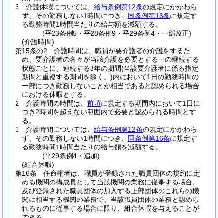
3
介護休暇については、
給与条例第12条
の規定にかかわら
ず、その勤務しない1時間につき、
同条例第16条
に規定す
る勤務時間1時間当たりの給与額を減額する。
(平23条例5・平28条例9・平29条例4・一部改正)
(介護時間)
第15条の2
介護時間は、職員が要介護者の介護をするた
め、要介護者の各々が当該介護を必要とする一の継続する
状態ごとに、連続する3年の期間
(当該要介護者に係る指定
期間と重複する期間を除く。)
内において1日の勤務時間の
一部につき勤務しないことが相当であると認められる場合
における休暇とする。
2
介護時間の時間は、
前項
に規定する期間内において1日に
つき2時間を超えない範囲内で必要と認められる時間とす
る。
3
介護時間については、
給与条例第12条
の規定にかかわら
ず、その勤務しない1時間につき、
同条例第16条
に規定す
る勤務時間1時間当たりの給与額を減額する。
(平29条例4・追加)
(組合休暇)
第16条
任命権者は、職員が登録された職員団体の規約に定
める機関の構成員として当該機関の業務に従事する場合、
及び登録された職員団体の加入する上部団体のこれらの機
関に相当する機関の業務で、当該職員団体の業務と認めら
れるものに従事する場合に限り、組合休暇を与えることが
できる。