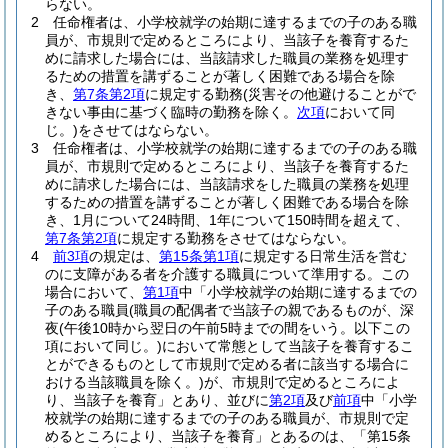
らない。
2
任命権者は、小学校就学の始期に達するまでの子のある職
員が、市規則で定めるところにより、当該子を養育するた
めに請求した場合には、当該請求した職員の業務を処理す
るための措置を講ずることが著しく困難である場合を除
き、
第7条第2項
に規定する勤務
(災害その他避けることがで
きない事由に基づく臨時の勤務を除く。
次項
において同
じ。)
をさせてはならない。
3
任命権者は、小学校就学の始期に達するまでの子のある職
員が、市規則で定めるところにより、当該子を養育するた
めに請求した場合には、当該請求をした職員の業務を処理
するための措置を講ずることが著しく困難である場合を除
き、1月について24時間、1年について150時間を超えて、
第7条第2項
に規定する勤務をさせてはならない。
4
前3項
の規定は、
第15条第1項
に規定する日常生活を営む
のに支障がある者を介護する職員について準用する。
この
場合において、
第1項
中「小学校就学の始期に達するまでの
子のある職員
(職員の配偶者で当該子の親であるものが、深
夜
(午後10時から翌日の午前5時までの間をいう。以下この
項において同じ。)
において常態として当該子を養育するこ
とができるものとして市規則で定める者に該当する場合に
おける当該職員を除く。)
が、市規則で定めるところによ
り、当該子を養育」とあり、並びに
第2項
及び
前項
中「小学
校就学の始期に達するまでの子のある職員が、市規則で定
めるところにより、当該子を養育」とあるのは、「第15条