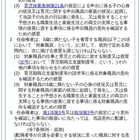
めの措置
(3)
育児休業条例第21条
の規定による申出に係る子の心身
の状況又は育児に関する申出職員の家庭の状況に起因し
て当該子の出生の日以後に発生し、又は発生することが
予想される職業生活と家庭生活との両立の支障となる事
情の改善に資する事項に係る申出職員の意向を確認する
ための措置
2
任命権者は、3歳に満たない子を養育する職員
(以下この項
において「対象職員」という。)
に対して、規則で定める期
間内に、次に掲げる措置を講じなければならない。
(1)
対象職員の仕事と育児との両立に資する制度又は措置
(
次号
において「育児期両立支援制度等」という。)
その
他の事項を知らせるための措置
(2)
育児期両立支援制度等の請求等に係る対象職員の意向
を確認するための措置
(3)
対象職員の3歳に満たない子の心身の状況又は育児に
関する対象職員の家庭の状況に起因して発生し、又は発
生することが予想される職業生活と家庭生活との両立の
支障となる事情の改善に資する事項に係る対象職員の意
向を確認するための措置
3
任命権者は、
第1項第3号
又は
前項第3号
の規定により意向
を確認した事項の取扱いに当たっては、当該意向に配慮し
なければならない。
(令7条例26・追加)
(配偶者等が介護を必要とする状況に至った職員に対する意