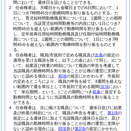
間において、週休日を設けることができる。
2
任命権者は、月曜日から金曜日までの5日間において、1
日につき7時間45分の勤務時間を割り振るものとする。
た
だし、育児短時間勤務職員等については、1週間ごとの期間
について、当該育児短時間勤務等の内容に従い1日につき7
時間45分を超えない範囲内で勤務時間を割り振るものと
し、定年前再任用短時間勤務職員及び任期付短時間勤務職
員については、1週間ごとの期間について、1日につき7時
間45分を超えない範囲内で勤務時間を割り振るものとす
る。
3
任命権者は、職員
(市規則で定める職員及び
次条
の規定の
適用を受ける職員を除く。以下この条において同じ。)
につ
いて、始業及び終業の時刻について職員の申告を考慮して
当該職員の勤務時間を割り振ることが公務の運営に支障が
ないと認める場合には、
前項
の規定にかかわらず、市規則
の定めるところにより、職員の申告を経て、4週間を超えな
い範囲内で週を単位として市規則で定める期間
(
次項
におい
て「単位期間」という。)
ごとの期間につき
前条
に規定する
勤務時間となるように当該職員の勤務時間を割り振ること
ができる。
4
任命権者は、次に掲げる職員について、週休日並びに始業
及び終業の時刻について、職員の申告を考慮して、
第1項
の
規定による週休日に加えて当該職員の週休日を設け、及び
当該職員の勤務時間を割り振ることが公務の運営に支障が
ないと認める場合には、
同項
及び
第2項
の規定にかかわら