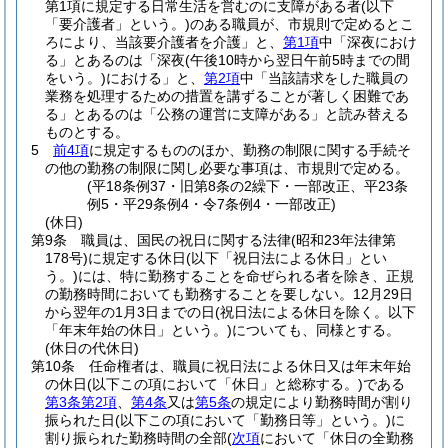
第1項に規定する日常生活を営むのに支障がある者
(以下
「要介護者」という。)
のある職員が、市規則で定めるとこ
ろにより、当該要介護者を介護」と、
第1項
中「深夜におけ
る」とあるのは「深夜
(午後10時から翌日午前5時までの間
をいう。)
における」と、
第2項
中「当該請求をした職員の
業務を処理するための措置を講ずることが著しく困難であ
る」とあるのは「公務の運営に支障がある」と読み替える
ものとする。
5
前4項
に規定するもののほか、勤務の制限に関する手続そ
の他の勤務の制限に関し必要な事項は、市規則で定める。
(平18条例37・旧第8条の2繰下・一部改正、平23条
例5・平29条例4・令7条例4・一部改正)
(休日)
第9条
職員は、国民の祝日に関する法律
(昭和23年法律第
178号)
に規定する休日
(以下「祝日法による休日」とい
う。)
には、特に勤務することを命ぜられる者を除き、正規
の勤務時間においても勤務することを要しない。
12月29日
から翌年の1月3日までの日
(祝日法による休日を除く。以下
「年末年始の休日」という。)
についても、同様とする。
(休日の代休日)
第10条
任命権者は、職員に祝日法による休日又は年末年始
の休日
(以下この項において「休日」と総称する。)
である
第3条第2項
、
第4条
又は
第5条
の規定により勤務時間が割り
振られた日
(以下この項において「勤務日等」という。)
に
割り振られた勤務時間の全部
(
次項
において「休日の全勤務