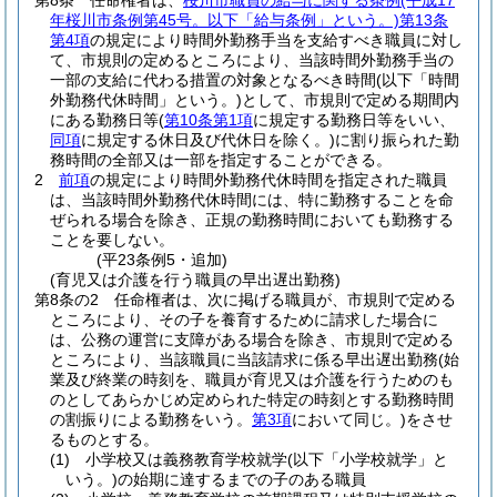
第8条
任命権者は、
桜川市職員の給与に関する条例
(平成17
年桜川市条例第45号。以下「給与条例」という。)
第13条
第4項
の規定により時間外勤務手当を支給すべき職員に対し
て、市規則の定めるところにより、当該時間外勤務手当の
一部の支給に代わる措置の対象となるべき時間
(以下「時間
外勤務代休時間」という。)
として、市規則で定める期間内
にある勤務日等
(
第10条第1項
に規定する勤務日等をいい、
同項
に規定する休日及び代休日を除く。)
に割り振られた勤
務時間の全部又は一部を指定することができる。
2
前項
の規定により時間外勤務代休時間を指定された職員
は、当該時間外勤務代休時間には、特に勤務することを命
ぜられる場合を除き、正規の勤務時間においても勤務する
ことを要しない。
(平23条例5・追加)
(育児又は介護を行う職員の早出遅出勤務)
第8条の2
任命権者は、次に掲げる職員が、市規則で定める
ところにより、その子を養育するために請求した場合に
は、公務の運営に支障がある場合を除き、市規則で定める
ところにより、当該職員に当該請求に係る早出遅出勤務
(始
業及び終業の時刻を、職員が育児又は介護を行うためのも
のとしてあらかじめ定められた特定の時刻とする勤務時間
の割振りによる勤務をいう。
第3項
において同じ。)
をさせ
るものとする。
(1)
小学校又は義務教育学校就学
(以下「小学校就学」と
いう。)
の始期に達するまでの子のある職員