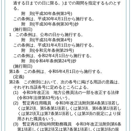
過する日までの日に限る。)
までの期間を指定するものとす
る。
附
則
(平成30年
条例第3号)
この条例は、平成30年4月1日から施行する。
附
則
(平成30年
条例第30号)
抄
(施行期日)
1
この条例は、公布の日から施行する。
附
則
(平成31年
条例第4号)
この条例は、平成31年4月1日から施行する。
附
則
(令和元年
条例第29号)
この条例は、令和2年4月1日から施行する。
附
則
(令和4年
条例第24号)
抄
(施行期日)
第1条
この条例は、令和5年4月1日から施行する。
(定義)
第2条
この附則において、次の各号に掲げる用語の意義は、
それぞれ当該各号に定めるところによる。
(1)
令和3年改正法 地方公務員法の一部を改正する法律
(令和3年法律第63号)
をいう。
(2)
暫定再任用職員 令和3年改正法附則第4条第1項若し
くは第2項、第5条第1項若しくは第3項、第6条第1項若し
くは第2項又は第7条第1項若しくは第3項の規定により採
用された職員をいう。
(3)
暫定再任用短時間勤務職員 令和3年改正法附則第6条
第1項若しくは第2項又は第7条第1項若しくは第3項の規