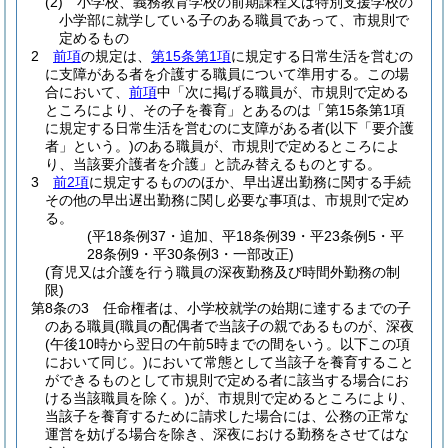
(2)
小学校、義務教育学校の前期課程又は特別支援学校の
小学部に就学している子のある職員であって、市規則で
定めるもの
2
前項
の規定は、
第15条第1項
に規定する日常生活を営むの
に支障がある者を介護する職員について準用する。
この場
合において、
前項
中「次に掲げる職員が、市規則で定める
ところにより、その子を養育」とあるのは「第15条第1項
に規定する日常生活を営むのに支障がある者
(以下「要介護
者」という。)
のある職員が、市規則で定めるところによ
り、当該要介護者を介護」と読み替えるものとする。
3
前2項
に規定するもののほか、早出遅出勤務に関する手続
その他の早出遅出勤務に関し必要な事項は、市規則で定め
る。
(平18条例37・追加、平18条例39・平23条例5・平
28条例9・平30条例3・一部改正)
(育児又は介護を行う職員の深夜勤務及び時間外勤務の制
限)
第8条の3
任命権者は、小学校就学の始期に達するまでの子
のある職員
(職員の配偶者で当該子の親であるものが、深夜
(午後10時から翌日の午前5時までの間をいう。以下この項
において同じ。)
において常態として当該子を養育すること
ができるものとして市規則で定める者に該当する場合にお
ける当該職員を除く。)
が、市規則で定めるところにより、
当該子を養育するために請求した場合には、公務の正常な
運営を妨げる場合を除き、深夜における勤務をさせてはな