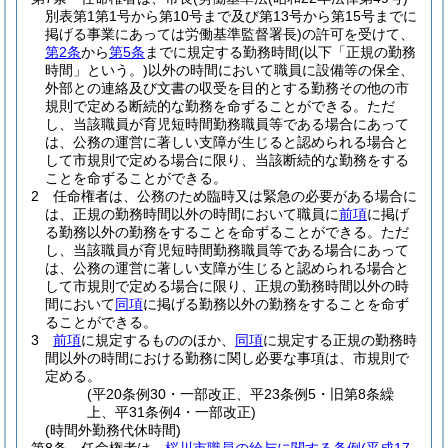
別表第1第1号から第10号まで及び第13号から第15号までに
掲げる事業にあっては労働基準監督署長)
の許可を受けて、
第2条
から
第5条
までに規定する勤務時間
(以下「正規の勤務
時間」という。)
以外の時間において職員に設備等の保全、
外部との連絡及び文書の収受を目的とする勤務その他の市
規則で定める断続的な勤務を命ずることができる。
ただ
し、当該職員が育児短時間勤務職員等である場合にあって
は、公務の運営に著しい支障が生じると認められる場合と
して市規則で定める場合に限り、当該断続的な勤務をする
ことを命ずることができる。
2
任命権者は、公務のため臨時又は緊急の必要がある場合に
は、正規の勤務時間以外の時間において職員に
前項
に掲げ
る勤務以外の勤務をすることを命ずることができる。
ただ
し、当該職員が育児短時間勤務職員等である場合にあって
は、公務の運営に著しい支障が生じると認められる場合と
して市規則で定める場合に限り、正規の勤務時間以外の時
間において
同項
に掲げる勤務以外の勤務をすることを命ず
ることができる。
3
前項
に規定するもののほか、
同項
に規定する正規の勤務時
間以外の時間における勤務に関し必要な事項は、市規則で
定める。
(平20条例30・一部改正、平23条例5・旧第8条繰
上、平31条例4・一部改正)
(時間外勤務代休時間)