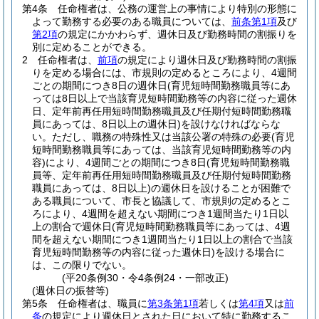
第4条
任命権者は、公務の運営上の事情により特別の形態に
よって勤務する必要のある職員については、
前条第1項
及び
第2項
の規定にかかわらず、週休日及び勤務時間の割振りを
別に定めることができる。
2
任命権者は、
前項
の規定により週休日及び勤務時間の割振
りを定める場合には、市規則の定めるところにより、4週間
ごとの期間につき8日の週休日
(育児短時間勤務職員等にあ
っては8日以上で当該育児短時間勤務等の内容に従った週休
日、定年前再任用短時間勤務職員及び任期付短時間勤務職
員にあっては、8日以上の週休日)
を設けなければならな
い。
ただし、職務の特殊性又は当該公署の特殊の必要
(育児
短時間勤務職員等にあっては、当該育児短時間勤務等の内
容)
により、4週間ごとの期間につき8日
(育児短時間勤務職
員等、定年前再任用短時間勤務職員及び任期付短時間勤務
職員にあっては、8日以上)
の週休日を設けることが困難で
ある職員について、市長と協議して、市規則の定めるとこ
ろにより、4週間を超えない期間につき1週間当たり1日以
上の割合で週休日
(育児短時間勤務職員等にあっては、4週
間を超えない期間につき1週間当たり1日以上の割合で当該
育児短時間勤務等の内容に従った週休日)
を設ける場合に
は、この限りでない。
(平20条例30・令4条例24・一部改正)
(週休日の振替等)
第5条
任命権者は、職員に
第3条第1項
若しくは
第4項
又は
前
条
の規定により週休日とされた日において特に勤務するこ