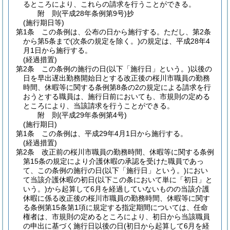
るところにより、これらの請求を行うことができる。
附
則
(平成28年
条例第9号)
抄
(施行期日等)
第1条
この条例は、公布の日から施行する。
ただし、第2条
から第5条まで
(次条の規定を除く。)
の規定は、平成28年4
月1日から施行する。
(経過措置)
第2条
この条例の施行の日
(以下「施行日」という。)
以後の
日を早出遅出勤務開始日とする改正後の桜川市職員の勤務
時間、休暇等に関する条例第8条の2の規定による請求を行
おうとする職員は、施行日前においても、市規則の定める
ところにより、当該請求を行うことができる。
附
則
(平成29年
条例第4号)
(施行期日)
第1条
この条例は、平成29年4月1日から施行する。
(経過措置)
第2条
改正前の桜川市職員の勤務時間、休暇等に関する条例
第15条の規定により介護休暇の承認を受けた職員であっ
て、この条例の施行の日
(以下「施行日」という。)
におい
て当該介護休暇の初日
(以下この条において単に「初日」と
いう。)
から起算して6月を経過していないものの当該介護
休暇に係る改正後の桜川市職員の勤務時間、休暇等に関す
る条例第15条第1項に規定する指定期間については、任命
権者は、市規則の定めるところにより、初日から当該職員
の申出に基づく施行日以後の日
(初日から起算して6月を経