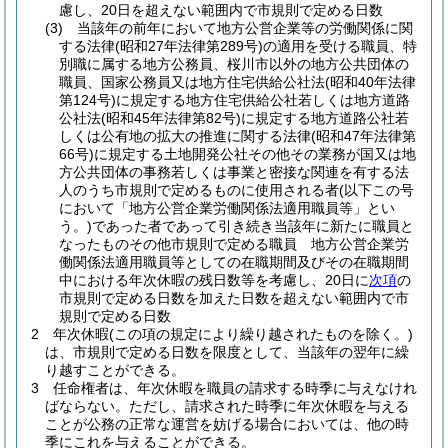
慮し、20日を超えない範囲内で市規則で定める日数
(3)
当該年の前年において地方公営企業等の労働関係に関
する法律
(昭和27年法律第289号)
の適用を受ける職員、特
別職に属する地方公務員、桜川市以外の地方公共団体の
職員、国家公務員又は地方住宅供給公社法
(昭和40年法律
第124号)
に規定する地方住宅供給公社若しくは地方道路
公社法
(昭和45年法律第82号)
に規定する地方道路公社若
しくは公有地の拡大の推進に関する法律
(昭和47年法律第
66号)
に規定する土地開発公社その他その業務が国又は地
方公共団体の事務若しくは事業と密接な関連を有する法
人のうち市規則で定めるものに使用される者
(以下この号
において「地方公営企業労働関係法適用職員等」とい
う。)
であった者であって引き続き当該年に新たに職員と
なったものその他市規則で定める職員 地方公営企業労
働関係法適用職員等としての在職期間及びその在職期間
中における年次休暇の残日数等を考慮し、20日に
次項
の
市規則で定める日数を加えた日数を超えない範囲内で市
規則で定める日数
2
年次休暇
(この項の規定により繰り越されたものを除く。)
は、市規則で定める日数を限度として、当該年の翌年に繰
り越すことができる。
3
任命権者は、年次休暇を職員の請求する時季に与えなけれ
ばならない。
ただし、請求された時季に年次休暇を与える
ことが公務の正常な運営を妨げる場合においては、他の時
季にこれを与えることができる。