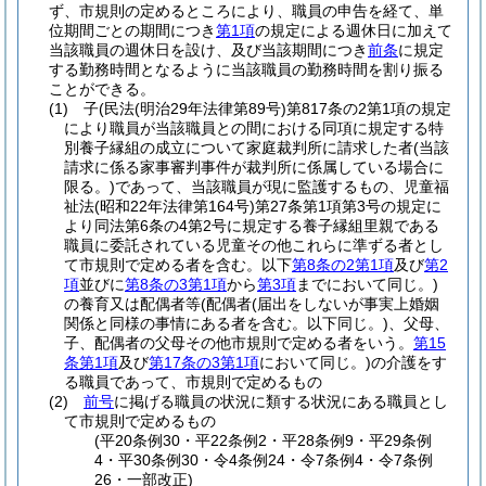
ず、市規則の定めるところにより、職員の申告を経て、単
位期間ごとの期間につき
第1項
の規定による週休日に加えて
当該職員の週休日を設け、及び当該期間につき
前条
に規定
する勤務時間となるように当該職員の勤務時間を割り振る
ことができる。
(1)
子
(民法
(明治29年法律第89号)
第817条の2第1項の規定
により職員が当該職員との間における同項に規定する特
別養子縁組の成立について家庭裁判所に請求した者
(当該
請求に係る家事審判事件が裁判所に係属している場合に
限る。)
であって、当該職員が現に監護するもの、児童福
祉法
(昭和22年法律第164号)
第27条第1項第3号の規定に
より同法第6条の4第2号に規定する養子縁組里親である
職員に委託されている児童その他これらに準ずる者とし
て市規則で定める者を含む。以下
第8条の2第1項
及び
第2
項
並びに
第8条の3第1項
から
第3項
までにおいて同じ。)
の養育又は配偶者等
(配偶者
(届出をしないが事実上婚姻
関係と同様の事情にある者を含む。以下同じ。)
、父母、
子、配偶者の父母その他市規則で定める者をいう。
第15
条第1項
及び
第17条の3第1項
において同じ。)
の介護をす
る職員であって、市規則で定めるもの
(2)
前号
に掲げる職員の状況に類する状況にある職員とし
て市規則で定めるもの
(平20条例30・平22条例2・平28条例9・平29条例
4・平30条例30・令4条例24・令7条例4・令7条例
26・一部改正)