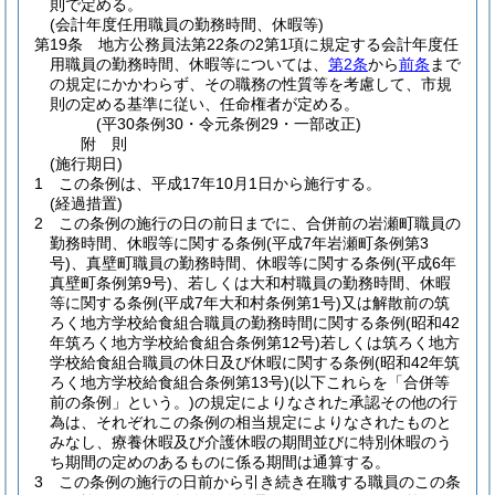
則で定める。
(会計年度任用職員の勤務時間、休暇等)
第19条
地方公務員法第22条の2第1項に規定する会計年度任
用職員の勤務時間、休暇等については、
第2条
から
前条
まで
の規定にかかわらず、その職務の性質等を考慮して、市規
則の定める基準に従い、任命権者が定める。
(平30条例30・令元条例29・一部改正)
附
則
(施行期日)
1
この条例は、平成17年10月1日から施行する。
(経過措置)
2
この条例の施行の日の前日までに、合併前の岩瀬町職員の
勤務時間、休暇等に関する条例
(平成7年岩瀬町条例第3
号)
、真壁町職員の勤務時間、休暇等に関する条例
(平成6年
真壁町条例第9号)
、若しくは大和村職員の勤務時間、休暇
等に関する条例
(平成7年大和村条例第1号)
又は解散前の筑
ろく地方学校給食組合職員の勤務時間に関する条例
(昭和42
年筑ろく地方学校給食組合条例第12号)
若しくは筑ろく地方
学校給食組合職員の休日及び休暇に関する条例
(昭和42年筑
ろく地方学校給食組合条例第13号)
(以下これらを「合併等
前の条例」という。)
の規定によりなされた承認その他の行
為は、それぞれこの条例の相当規定によりなされたものと
みなし、療養休暇及び介護休暇の期間並びに特別休暇のう
ち期間の定めのあるものに係る期間は通算する。
3
この条例の施行の日前から引き続き在職する職員のこの条