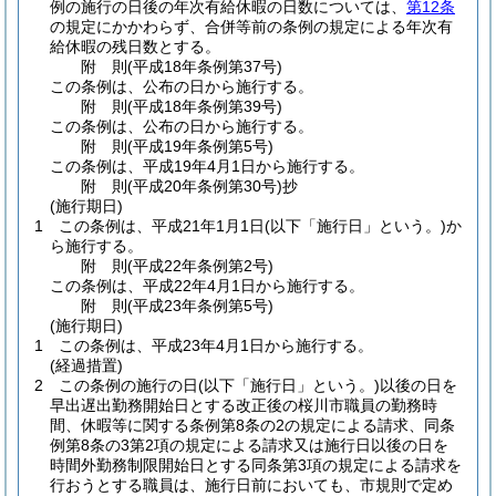
例の施行の日後の年次有給休暇の日数については、
第12条
の規定にかかわらず、合併等前の条例の規定による年次有
給休暇の残日数とする。
附
則
(平成18年
条例第37号)
この条例は、公布の日から施行する。
附
則
(平成18年
条例第39号)
この条例は、公布の日から施行する。
附
則
(平成19年
条例第5号)
この条例は、平成19年4月1日から施行する。
附
則
(平成20年
条例第30号)
抄
(施行期日)
1
この条例は、平成21年1月1日
(以下「施行日」という。)
か
ら施行する。
附
則
(平成22年
条例第2号)
この条例は、平成22年4月1日から施行する。
附
則
(平成23年
条例第5号)
(施行期日)
1
この条例は、平成23年4月1日から施行する。
(経過措置)
2
この条例の施行の日
(以下「施行日」という。)
以後の日を
早出遅出勤務開始日とする改正後の桜川市職員の勤務時
間、休暇等に関する条例第8条の2の規定による請求、同条
例第8条の3第2項の規定による請求又は施行日以後の日を
時間外勤務制限開始日とする同条第3項の規定による請求を
行おうとする職員は、施行日前においても、市規則で定め