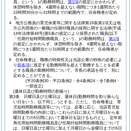
員」という。)
の勤務時間は、
第1項
の規定にかかわらず、
休憩時間を除き、4週間を超えない期間につき1週間当たり
15時間30分から31時間までの範囲内で、任命権者が定め
る。
4
地方公務員の育児休業等に関する法律第18条第1項又は地
方公共団体の一般職の任期付職員の採用に関する法律
(平成
14年法律第48号)
第5条の規定により採用された職員
(以下
「任期付短時間勤務職員」という。)
の勤務時間は、
第1項
の規定にかかわらず、休憩時間を除き、4週間を超えない期
間につき1週間当たり31時間までの範囲内で、任命権者が
定める。
5
任命権者は、職務の特殊性又は当該公署の特殊の必要によ
り
前各項
に規定する勤務時間を超えて勤務することを必要
とする職員の勤務時間について、市長の承認を得て、別に
定めることができる。
(平20条例30・平22条例2・令4条例24・令7条例4・
一部改正)
(週休日及び勤務時間の割振り)
第3条
日曜日及び土曜日は、週休日
(勤務時間を割り振らな
い日をいう。以下同じ。)
とする。
ただし、任命権者は、育
児短時間勤務職員等については、必要に応じ、当該育児短
時間勤務等の内容に従いこれらの日に加えて月曜日から金
曜日までの5日間において週休日を設けるものとし、定年前
再任用短時間勤務職員及び任期付短時間勤務職員について
は、日曜日及び土曜日に加えて月曜日から金曜日までの5日