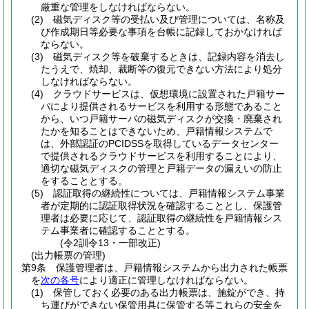
厳重な管理をしなければならない。
(2)
磁気ディスク等の受払い及び管理については、名称及
び作成期日等必要な事項を台帳に記録しておかなければ
ならない。
(3)
磁気ディスク等を破棄するときは、記録内容を消去し
たうえで、焼却、裁断等の復元できない方法により処分
しなければならない。
(4)
クラウドサービスは、仮想環境に設置された戸籍サー
バにより提供されるサービスを利用する形態であること
から、いつ戸籍サーバの磁気ディスクが交換・廃棄され
たかを知ることはできないため、戸籍情報システムで
は、外部認証のPCIDSSを取得しているデータセンター
で提供されるクラウドサービスを利用することにより、
適切な磁気ディスクの管理と戸籍データの漏えいの防止
をすることとする。
(5)
認証取得の継続性については、戸籍情報システム事業
者が定期的に認証取得状況を確認することとし、保護管
理者は必要に応じて、認証取得の継続性を戸籍情報シス
テム事業者に確認することとする。
(令2訓令13・一部改正)
(出力帳票の管理)
第9条
保護管理者は、戸籍情報システムから出力された帳票
を
次の各号
により適正に管理しなければならない。
(1)
保管しておく必要のある出力帳票は、施錠ができ、持
ち運びができない保管用具に保管する等これらの安全を