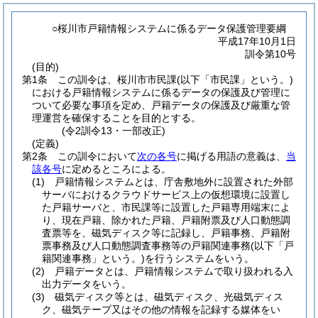
○桜川市戸籍情報システムに係るデータ保護管理要綱
平成17年10月1日
訓令第10号
(目的)
第1条
この訓令は、桜川市市民課
(以下「市民課」という。)
における戸籍情報システムに係るデータの保護及び管理に
ついて必要な事項を定め、戸籍データの保護及び厳重な管
理運営を確保することを目的とする。
(令2訓令13・一部改正)
(定義)
第2条
この訓令において
次の各号
に掲げる用語の意義は、
当
該各号
に定めるところによる。
(1)
戸籍情報システムとは、庁舎敷地外に設置された外部
サーバにおけるクラウドサービス上の仮想環境に設置し
た戸籍サーバと、市民課等に設置した戸籍専用端末によ
り、現在戸籍、除かれた戸籍、戸籍附票及び人口動態調
査票等を、磁気ディスク等に記録し、戸籍事務、戸籍附
票事務及び人口動態調査事務等の戸籍関連事務
(以下「戸
籍関連事務」という。)
を行うシステムをいう。
(2)
戸籍データとは、戸籍情報システムで取り扱われる入
出力データをいう。
(3)
磁気ディスク等とは、磁気ディスク、光磁気ディス
ク、磁気テープ又はその他の情報を記録する媒体をい