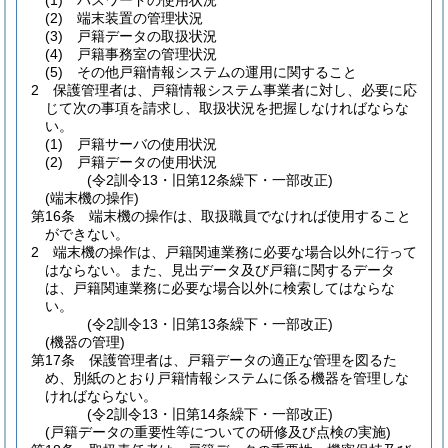
(1)
パスワードの使用状況
(2)
端末装置の管理状況
(3)
戸籍データの取扱状況
(4)
戸籍事務室の管理状況
(5)
その他戸籍情報システムの運用に関すること
2
保護管理者は、戸籍情報システム事業者に対し、必要に応
じて次の事項を請求し、取扱状況を把握しなければならな
い。
(1)
戸籍サーバの使用状況
(2)
戸籍データの使用状況
(令2訓令13・旧第12条繰下・一部改正)
(端末機の操作)
第16条
端末機の操作は、取扱職員でなければ使用すること
ができない。
2
端末機の操作は、戸籍関連業務に必要な場合以外に行って
はならない。
また、見出データ及び戸籍に関するデータ
は、戸籍関連業務に必要な場合以外に検索してはならな
い。
(令2訓令13・旧第13条繰下・一部改正)
(機器の管理)
第17条
保護管理者は、戸籍データの適正な管理を図るた
め、別紙のとおり戸籍情報システムに係る機器を管理しな
ければならない。
(令2訓令13・旧第14条繰下・一部改正)
(戸籍データの重要性等についての研修及び点検の実施)