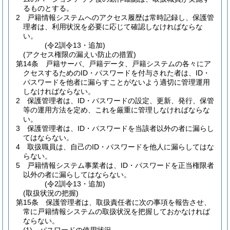
るものとする。
2
戸籍情報システムへのアクセス履歴は常時記録し、保護管
理者は、利用状況を必要に応じて確認しなければならな
い。
(令2訓令13・追加)
(アクセス権限の漏えい防止の措置)
第14条
戸籍サーバ、戸籍データ、戸籍システムの各々にア
クセスするためのID・パスワードを付与された者は、ID・
パスワードを他者に漏らすことがないよう適切に管理運用
しなければならない。
2
保護管理者は、ID・パスワードの設定、更新、発行、保管
等の運用方法を定め、これを厳重に管理しなければならな
い。
3
保護管理者は、ID・パスワードを当該者以外の者に漏らし
てはならない。
4
取扱職員は、自己のID・パスワードを他人に漏らしてはな
らない。
5
戸籍情報システム事業者は、ID・パスワードを正当権限者
以外の者に漏らしてはならない。
(令2訓令13・追加)
(取扱状況の把握)
第15条
保護管理者は、取扱責任者に次の事項を報告させ、
常に戸籍情報システムの取扱状況を把握しておかなければ
ならない。