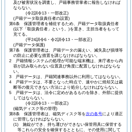
及び被害状況を調査し、戸籍事務管掌者に報告しなければ
ならない。
(令2訓令13・一部改正)
(戸籍データ取扱責任者の設置)
第6条
保護管理者を補佐するため、戸籍データ取扱責任者
(以下「取扱責任者」という。)
を置き、主担当者をもって
充てる。
(平24訓令6・令2訓令13・一部改正)
(戸籍データ保護)
第7条
保護管理者は、戸籍データの漏えい、滅失及び損壊等
の防止に必要な措置を講じなければならない。
2
戸籍情報システムの処理が可能な端末機は、来庁者から内
容が読み取られない位置及び角度に配置しなければならな
い。
3
戸籍データは、戸籍関連事務以外に利用してはならない。
4
戸籍データは、不要となった時点で、速やかに焼却又は裁
断等の復元できない方法により処分しなければならない。
5
戸籍データは、法令に定めがあるものを除き、外部に提供
してはならない。
(令2訓令13・一部改正)
(磁気ディスク等の管理)
第8条
保護管理者は、磁気ディスク等を
次の各号
により適正
に管理しなければならない。
(1)
施錠ができ、持ち運びができない保管用具に保管する
等これらの安全を確保するとともに、その使用に関して