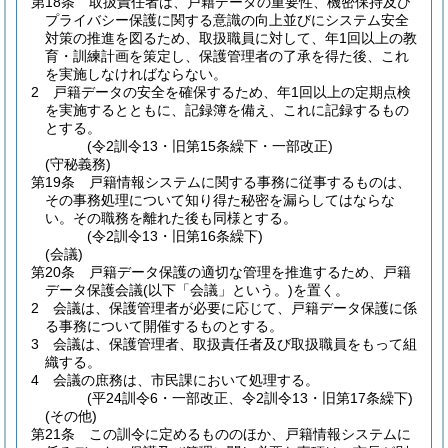
第18条
取扱責任者は、戸籍データの重要性、機密保持及び
プライバシー保護に関する意識の向上並びにシステム安全
対策の推進を図るため、取扱職員に対して、年1回以上の教
育・訓練計画を策定し、保護管理者の了承を得た後、これ
を実施しなければならない。
2
戸籍データの安全を確保するため、年1回以上の定期点検
を実施するとともに、記録簿を備え、これに記録するもの
とする。
(令2訓令13・旧第15条繰下・一部改正)
(守秘義務)
第19条
戸籍情報システムに関する事務に従事するものは、
その事務処理について知り得た秘密を漏らしてはならな
い。
その職務を離れた後も同様とする。
(令2訓令13・旧第16条繰下)
(会議)
第20条
戸籍データ保護の適切な管理を推進するため、戸籍
データ保護会議
(以下「会議」という。)
を置く。
2
会議は、保護管理者が必要に応じて、戸籍データ保護に係
る事務について開催するものとする。
3
会議は、保護管理者、取扱責任者及び取扱職員をもって組
織する。
4
会議の庶務は、市民課において処理する。
(平24訓令6・一部改正、令2訓令13・旧第17条繰下)
(その他)
第21条
この訓令に定めるもののほか、戸籍情報システムに