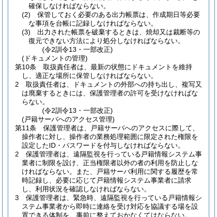
確保しなければならない。
(2)
保管しておく必要のある出力帳票は、作成期日等必要
な事項を台帳に記録しなければならない。
(3)
出力された帳票を破棄するときは、焼却又は裁断等の
復元できない方法により処分しなければならない。
(令2訓令13・一部改正)
(ドキュメントの管理)
第10条
取扱責任者は、最新の状態にドキュメントを維持
し、適正な場所に保管しなければならない。
2
取扱責任者は、ドキュメントの外部への持ち出し、複写又
は廃棄するときには、保護管理者の許可を受けなければな
らない。
(令2訓令13・一部改正)
(戸籍サーバへのアクセス管理)
第11条
保護管理者は、戸籍サーバへのアクセスに際して、
操作者に対し、操作者の業務処理範囲に限定された権限を
設定したID・パスワードを付与しなければならない。
2
保護管理者は、遠隔監視を行っている戸籍情報システム事
業者に制限を設け、正当権限者以外の者の利用を防止しな
ければならない。
また、戸籍サーバ利用に関する履歴を常
時記録し、必要に応じて戸籍情報システム事業者に請求
し、利用状況を確認しなければならない。
3
保護管理者は、緊急時、遠隔監視を行っている戸籍情報シ
ステム事業者から即時に連絡を受け対応を協議する場を設
置できる体制を、事前に整えておかなくてはならない。