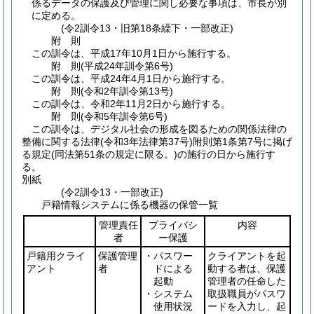
係るデータの保護及び管理に関し必要な事項は、市長が別
に定める。
(令2訓令13・旧第18条繰下・一部改正)
附
則
この訓令は、平成17年10月1日から施行する。
附
則
(平成24年
訓令第6号)
この訓令は、平成24年4月1日から施行する。
附
則
(令和2年
訓令第13号)
この訓令は、令和2年11月2日から施行する。
附
則
(令和5年
訓令第6号)
この訓令は、デジタル社会の形成を図るための関係法律の
整備に関する法律
(令和3年法律第37号)
附則第1条第7号に掲げ
る規定
(同法第51条の規定に限る。)
の施行の日から施行す
る。
別紙
(令2訓令13・一部改正)
戸籍情報システムに係る機器の保管一覧
管理責任
プライバシ
内容
者
ー保護
戸籍用クライ
保護管理
・パスワー
クライアントを起
アント
者
ドによる
動する者は、保護
起動
管理者の任命した
・システム
取扱職員がパスワ
使用状況
ードを入力し、起