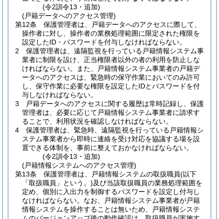
(令2訓令13・追加)
(戸籍データへのアクセス管理)
第12条
保護管理者は、戸籍データへのアクセスに際して、
操作者に対し、操作者の業務処理範囲に限定された権限を
設定したID・パスワードを付与しなければならない。
2
保護管理者は、遠隔監視を行っている戸籍情報システム事
業者に制限を設け、正当権限者以外の者の利用を防止しな
ければならない。
また、戸籍情報システム事業者の戸籍デ
ータへのアクセスは、緊急時の保守作業においてのみ許可
し、保守作業に必要な権限を設定したIDとパスワードを付
与しなければならない。
3
戸籍データへのアクセスに関する履歴は常時記録し、保護
管理者は、必要に応じて戸籍情報システム事業者に請求す
ることで、利用状況を確認しなければならない。
4
保護管理者は、緊急時、遠隔監視を行っている戸籍情報シ
ステム事業者から即時に連絡を受け対応を協議する場を設
置できる体制を、事前に整えておかなければならない。
(令2訓令13・追加)
(戸籍情報システムへのアクセス管理)
第13条
保護管理者は、戸籍情報システムの取扱職員
(以下
「取扱職員」という。)
及び当該取扱職員の業務処理範囲を
定め、個別に入出力を制御するパスワードを設定し付与し
なければならない。
なお、戸籍情報システム事業者が戸籍
情報システムを操作することは無いため、戸籍情報システ
ムのバージョンアップ後の動作確認は、取扱職員が実施す