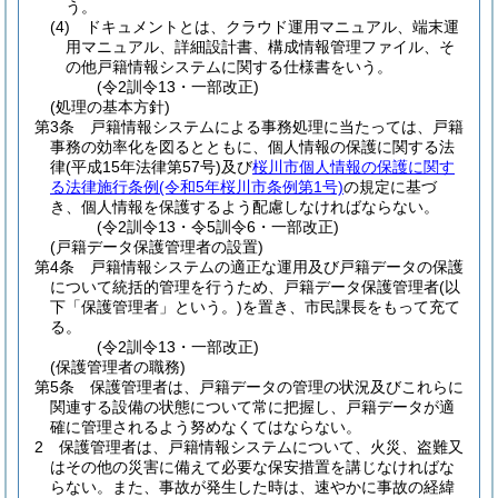
う。
(4)
ドキュメントとは、クラウド運用マニュアル、端末運
用マニュアル、詳細設計書、構成情報管理ファイル、そ
の他戸籍情報システムに関する仕様書をいう。
(令2訓令13・一部改正)
(処理の基本方針)
第3条
戸籍情報システムによる事務処理に当たっては、戸籍
事務の効率化を図るとともに、個人情報の保護に関する法
律
(平成15年法律第57号)
及び
桜川市個人情報の保護に関す
る法律施行条例
(令和5年桜川市条例第1号)
の規定に基づ
き、個人情報を保護するよう配慮しなければならない。
(令2訓令13・令5訓令6・一部改正)
(戸籍データ保護管理者の設置)
第4条
戸籍情報システムの適正な運用及び戸籍データの保護
について統括的管理を行うため、戸籍データ保護管理者
(以
下「保護管理者」という。)
を置き、市民課長をもって充て
る。
(令2訓令13・一部改正)
(保護管理者の職務)
第5条
保護管理者は、戸籍データの管理の状況及びこれらに
関連する設備の状態について常に把握し、戸籍データが適
確に管理されるよう努めなくてはならない。
2
保護管理者は、戸籍情報システムについて、火災、盗難又
はその他の災害に備えて必要な保安措置を講じなければな
らない。
また、事故が発生した時は、速やかに事故の経緯