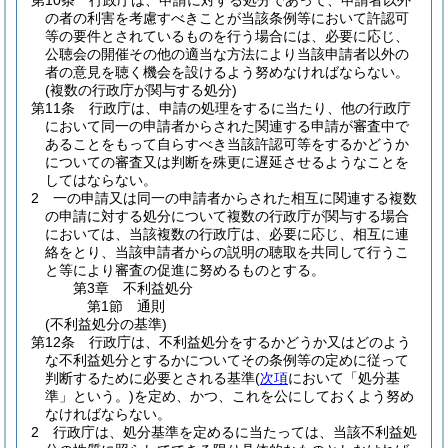
第10条
行政庁は、申請に対する処分であって、申請者以外
の者の利害を考慮すべきことが当該条例等において許認可
等の要件とされているものを行う場合には、必要に応じ、
公聴会の開催その他の適当な方法により当該申請者以外の
者の意見を聴く機会を設けるよう努めなければならない。
(複数の行政庁が関与する処分)
第11条
行政庁は、申請の処理をするに当たり、他の行政庁
において同一の申請者からされた関連する申請が審査中で
あることをもって自らすべき当該許認可等をするかどうか
についての審査又は判断を殊更に遅延させるようなことを
してはならない。
2
一の申請又は同一の申請者からされた相互に関連する複数
の申請に対する処分について複数の行政庁が関与する場合
においては、当該複数の行政庁は、必要に応じ、相互に連
絡をとり、当該申請者からの説明の聴取を共同して行うこ
と等により審査の促進に努めるものとする。
第3章
不利益処分
第1節
通則
(不利益処分の基準)
第12条
行政庁は、不利益処分をするかどうか又はどのよう
な不利益処分とするかについてその条例等の定めに従って
判断するために必要とされる基準
(
次項
において「処分基
準」という。)
を定め、かつ、これを公にしておくよう努め
なければならない。
2
行政庁は、処分基準を定めるに当たっては、当該不利益処