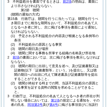
3
不利益処分を書面でするときは、
前2項
の理由は、書面に
より示さなければならない。
第2節
聴聞
(聴聞の通知の方式)
第15条
行政庁は、聴聞を行うに当たっては、聴聞を行うべ
き期日までに相当な期間をおいて、不利益処分の名あて人
となるべき者に対し、次に掲げる事項を書面により通知し
なければならない。
(1)
予定される不利益処分の内容及び根拠となる条例等の
条項
(2)
不利益処分の原因となる事実
(3)
聴聞の期日及び場所
(4)
聴聞に関する事務を所掌する組織の名称及び所在地
2
前項
の書面においては、次に掲げる事項を教示しなければ
ならない。
(1)
聴聞の期日に出頭して意見を述べ、及び証拠書類又は
証拠物
(以下「証拠書類等」という。)
を提出し、又は聴
聞の期日への出頭に代えて陳述書及び証拠書類等を提出
することができること。
(2)
聴聞が終結する時までの間、当該不利益処分の原因と
なる事実を証する資料の閲覧を求めることができるこ
と。
3
行政庁は、不利益処分の名あて人となるべき者の所在が判
明しない場合においては、
第1項
の規定による通知を、その
者の氏名、
同項第3号
及び
第4号
に掲げる事項並びに当該行