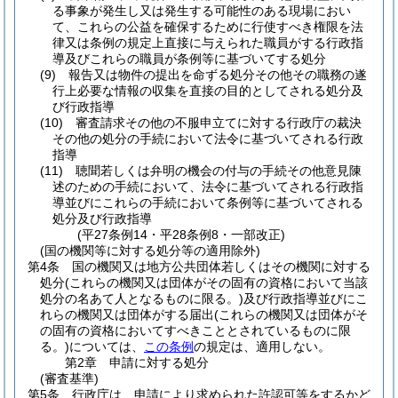
る事象が発生し又は発生する可能性のある現場におい
て、これらの公益を確保するために行使すべき権限を法
律又は条例の規定上直接に与えられた職員がする行政指
導及びこれらの職員が条例等に基づいてする処分
(9)
報告又は物件の提出を命ずる処分その他その職務の遂
行上必要な情報の収集を直接の目的としてされる処分及
び行政指導
(10)
審査請求その他の不服申立てに対する行政庁の裁決
その他の処分の手続において法令に基づいてされる行政
指導
(11)
聴聞若しくは弁明の機会の付与の手続その他意見陳
述のための手続において、法令に基づいてされる行政指
導並びにこれらの手続において条例等に基づいてされる
処分及び行政指導
(平27条例14・平28条例8・一部改正)
(国の機関等に対する処分等の適用除外)
第4条
国の機関又は地方公共団体若しくはその機関に対する
処分
(これらの機関又は団体がその固有の資格において当該
処分の名あて人となるものに限る。)
及び行政指導並びにこ
れらの機関又は団体がする届出
(これらの機関又は団体がそ
の固有の資格においてすべきこととされているものに限
る。)
については、
この条例
の規定は、適用しない。
第2章
申請に対する処分
(審査基準)
第5条
行政庁は、申請により求められた許認可等をするかど