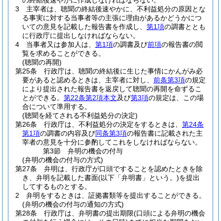
の終結後速やかに作成しなければならない。
3
主宰者は、聴聞の終結後速やかに、不利益処分の原因とな
る事実に対する当事者等の主張に理由があるかどうかにつ
いての意見を記載した報告書を作成し、
第1項
の調書ととも
に行政庁に提出しなければならない。
4
当事者又は参加人は、
第1項
の調書及び
前項
の報告書の閲
覧を求めることができる。
(聴聞の再開)
第25条
行政庁は、聴聞の終結後に生じた事情にかんがみ必
要があると認めるときは、主宰者に対し、
前条第3項
の規定
により提出された報告書を返戻して聴聞の再開を命ずるこ
とができる。
第22条第2項本文
及び
第3項
の規定は、この場
合について準用する。
(聴聞を経てされる不利益処分の決定)
第26条
行政庁は、不利益処分の決定をするときは、
第24条
第1項
の調書の内容及び
同条第3項
の報告書に記載された主
宰者の意見を十分に参酌してこれをしなければならない。
第3節
弁明の機会の付与
(弁明の機会の付与の方式)
第27条
弁明は、行政庁が口頭ですることを認めたときを除
き、弁明を記載した書面
(以下「弁明書」という。)
を提出
してするものとする。
2
弁明をするときは、証拠書類等を提出することができる。
(弁明の機会の付与の通知の方式)
第28条
行政庁は、弁明書の提出期限
(口頭による弁明の機会