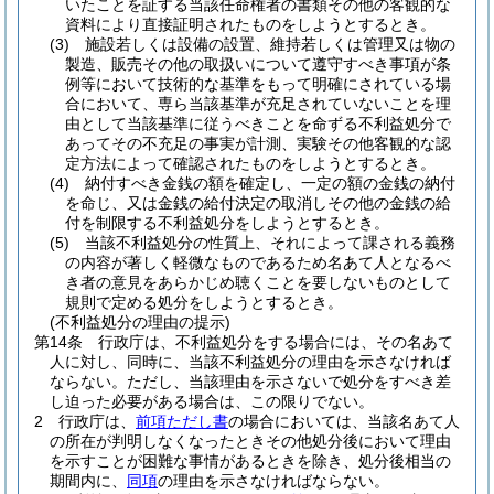
いたことを証する当該任命権者の書類その他の客観的な
資料により直接証明されたものをしようとするとき。
(3)
施設若しくは設備の設置、維持若しくは管理又は物の
製造、販売その他の取扱いについて遵守すべき事項が条
例等において技術的な基準をもって明確にされている場
合において、専ら当該基準が充足されていないことを理
由として当該基準に従うべきことを命ずる不利益処分で
あってその不充足の事実が計測、実験その他客観的な認
定方法によって確認されたものをしようとするとき。
(4)
納付すべき金銭の額を確定し、一定の額の金銭の納付
を命じ、又は金銭の給付決定の取消しその他の金銭の給
付を制限する不利益処分をしようとするとき。
(5)
当該不利益処分の性質上、それによって課される義務
の内容が著しく軽微なものであるため名あて人となるべ
き者の意見をあらかじめ聴くことを要しないものとして
規則で定める処分をしようとするとき。
(不利益処分の理由の提示)
第14条
行政庁は、不利益処分をする場合には、その名あて
人に対し、同時に、当該不利益処分の理由を示さなければ
ならない。
ただし、当該理由を示さないで処分をすべき差
し迫った必要がある場合は、この限りでない。
2
行政庁は、
前項ただし書
の場合においては、当該名あて人
の所在が判明しなくなったときその他処分後において理由
を示すことが困難な事情があるときを除き、処分後相当の
期間内に、
同項
の理由を示さなければならない。