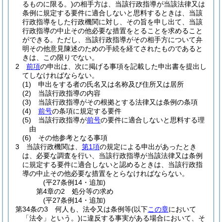
るものに限る。)
の相手方は、当該行政指導が当該法律又は
条例に規定する要件に適合しないと思料するときは、当該
行政指導をした行政機関に対し、その旨を申し出て、当該
行政指導の中止その他必要な措置をとることを求めること
ができる。
ただし、当該行政指導がその相手方について弁
明その他意見陳述のための手続を経てされたものであると
きは、この限りでない。
2
前項
の申出は、次に掲げる事項を記載した申出書を提出し
てしなければならない。
(1)
申出をする者の氏名又は名称及び住所又は居所
(2)
当該行政指導の内容
(3)
当該行政指導がその根拠とする法律又は条例の条項
(4)
前号
の条項に規定する要件
(5)
当該行政指導が
前号
の要件に適合しないと思料する理
由
(6)
その他参考となる事項
3
当該行政機関は、
第1項
の規定による申出があったとき
は、必要な調査を行い、当該行政指導が当該法律又は条例
に規定する要件に適合しないと認めるときは、当該行政指
導の中止その他必要な措置をとらなければならない。
(平27条例14・追加)
第4章の2
処分等の求め
(平27条例14・追加)
第34条の3
何人も、法令又は条例等
(以下
この章
において
「法令」という。)
に違反する事実がある場合において、そ