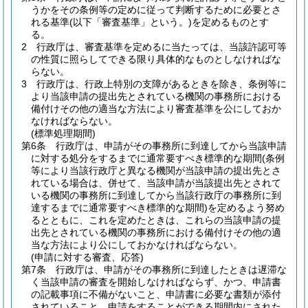
うかをその条例等の定めに従って判断するために必要とさ
れる基準
(以下「審査基準」という。)
を定めるものとす
る。
2
行政庁は、審査基準を定めるに当たっては、当該許認可等
の性質に照らしてできる限り具体的なものとしなければな
らない。
3
行政庁は、行政上特別の支障があるときを除き、条例等に
より当該申請の提出先とされている機関の事務所における
備付けその他の適当な方法により審査基準を公にしておか
なければならない。
(標準処理期間)
第6条
行政庁は、申請がその事務所に到達してから当該申請
に対する処分をするまでに通常要すべき標準的な期間
(条例
等により当該行政庁と異なる機関が当該申請の提出先とさ
れている場合は、併せて、当該申請が当該提出先とされて
いる機関の事務所に到達してから当該行政庁の事務所に到
達するまでに通常要すべき標準的な期間)
を定めるよう努め
るとともに、これを定めたときは、これらの当該申請の提
出先とされている機関の事務所における備付けその他の適
当な方法により公にしておかなければならない。
(申請に対する審査、応答)
第7条
行政庁は、申請がその事務所に到達したときは遅滞な
く当該申請の審査を開始しなければならず、かつ、申請書
の記載事項に不備がないこと、申請書に必要な書類が添付
されていること、申請をすることができる期間内にされた