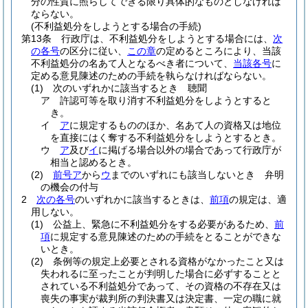
分の性質に照らしてできる限り具体的なものとしなければ
ならない。
(不利益処分をしようとする場合の手続)
第13条
行政庁は、不利益処分をしようとする場合には、
次
の各号
の区分に従い、
この章
の定めるところにより、当該
不利益処分の名あて人となるべき者について、
当該各号
に
定める意見陳述のための手続を執らなければならない。
(1)
次のいずれかに該当するとき 聴聞
ア
許認可等を取り消す不利益処分をしようとすると
き。
イ
ア
に規定するもののほか、名あて人の資格又は地位
を直接にはく奪する不利益処分をしようとするとき。
ウ
ア
及び
イ
に掲げる場合以外の場合であって行政庁が
相当と認めるとき。
(2)
前号ア
から
ウ
までのいずれにも該当しないとき 弁明
の機会の付与
2
次の各号
のいずれかに該当するときは、
前項
の規定は、適
用しない。
(1)
公益上、緊急に不利益処分をする必要があるため、
前
項
に規定する意見陳述のための手続をとることができな
いとき。
(2)
条例等の規定上必要とされる資格がなかったこと又は
失われるに至ったことが判明した場合に必ずすることと
されている不利益処分であって、その資格の不存在又は
喪失の事実が裁判所の判決書又は決定書、一定の職に就