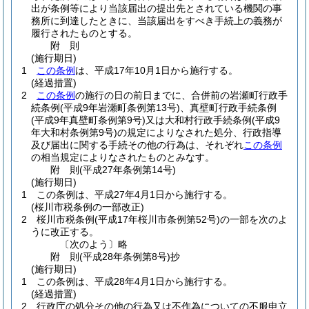
出が条例等により当該届出の提出先とされている機関の事
務所に到達したときに、当該届出をすべき手続上の義務が
履行されたものとする。
附
則
(施行期日)
1
この条例
は、平成17年10月1日から施行する。
(経過措置)
2
この条例
の施行の日の前日までに、合併前の岩瀬町行政手
続条例
(平成9年岩瀬町条例第13号)
、真壁町行政手続条例
(平成9年真壁町条例第9号)
又は大和村行政手続条例
(平成9
年大和村条例第9号)
の規定によりなされた処分、行政指導
及び届出に関する手続その他の行為は、それぞれ
この条例
の相当規定によりなされたものとみなす。
附
則
(平成27年
条例第14号)
(施行期日)
1
この条例は、平成27年4月1日から施行する。
(桜川市税条例の一部改正)
2
桜川市税条例
(平成17年桜川市条例第52号)
の一部を次のよ
うに改正する。
〔次のよう〕略
附
則
(平成28年
条例第8号)
抄
(施行期日)
1
この条例は、平成28年4月1日から施行する。
(経過措置)
2
行政庁の処分その他の行為又は不作為についての不服申立