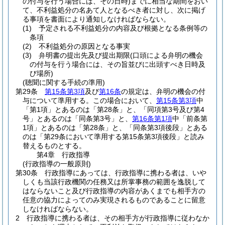
の付与を行う場合には、その日時)
までに相当な期間をおい
て、不利益処分の名あて人となるべき者に対し、次に掲げ
る事項を書面により通知しなければならない。
(1)
予定される不利益処分の内容及び根拠となる条例等の
条項
(2)
不利益処分の原因となる事実
(3)
弁明書の提出先及び提出期限
(口頭による弁明の機会
の付与を行う場合には、その旨並びに出頭すべき日時及
び場所)
(聴聞に関する手続の準用)
第29条
第15条第3項
及び
第16条
の規定は、弁明の機会の付
与について準用する。
この場合において、
第15条第3項
中
「第1項」とあるのは「第28条」と、「同項第3号及び第4
号」とあるのは「同条第3号」と、
第16条第1項
中「前条第
1項」とあるのは「第28条」と、「同条第3項後段」とある
のは「第29条において準用する第15条第3項後段」と読み
替えるものとする。
第4章
行政指導
(行政指導の一般原則)
第30条
行政指導にあっては、行政指導に携わる者は、いや
しくも当該行政機関の任務又は所掌事務の範囲を逸脱して
はならないこと及び行政指導の内容があくまでも相手方の
任意の協力によってのみ実現されるものであることに留意
しなければならない。
2
行政指導に携わる者は、その相手方が行政指導に従わなか