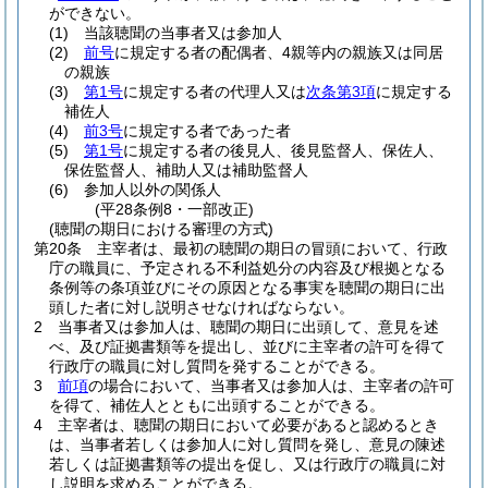
ができない。
(1)
当該聴聞の当事者又は参加人
(2)
前号
に規定する者の配偶者、4親等内の親族又は同居
の親族
(3)
第1号
に規定する者の代理人又は
次条第3項
に規定する
補佐人
(4)
前3号
に規定する者であった者
(5)
第1号
に規定する者の後見人、後見監督人、保佐人、
保佐監督人、補助人又は補助監督人
(6)
参加人以外の関係人
(平28条例8・一部改正)
(聴聞の期日における審理の方式)
第20条
主宰者は、最初の聴聞の期日の冒頭において、行政
庁の職員に、予定される不利益処分の内容及び根拠となる
条例等の条項並びにその原因となる事実を聴聞の期日に出
頭した者に対し説明させなければならない。
2
当事者又は参加人は、聴聞の期日に出頭して、意見を述
べ、及び証拠書類等を提出し、並びに主宰者の許可を得て
行政庁の職員に対し質問を発することができる。
3
前項
の場合において、当事者又は参加人は、主宰者の許可
を得て、補佐人とともに出頭することができる。
4
主宰者は、聴聞の期日において必要があると認めるとき
は、当事者若しくは参加人に対し質問を発し、意見の陳述
若しくは証拠書類等の提出を促し、又は行政庁の職員に対
し説明を求めることができる。