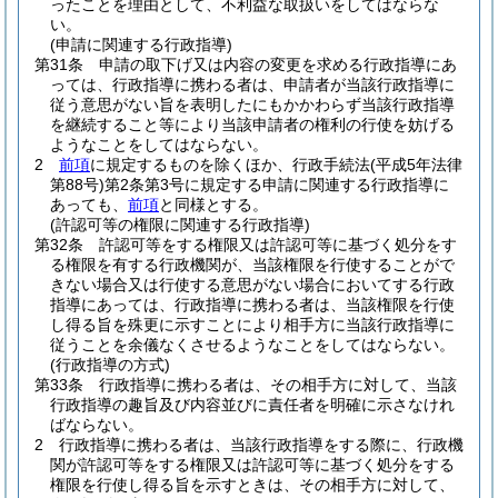
ったことを理由として、不利益な取扱いをしてはならな
い。
(申請に関連する行政指導)
第31条
申請の取下げ又は内容の変更を求める行政指導にあ
っては、行政指導に携わる者は、申請者が当該行政指導に
従う意思がない旨を表明したにもかかわらず当該行政指導
を継続すること等により当該申請者の権利の行使を妨げる
ようなことをしてはならない。
2
前項
に規定するものを除くほか、行政手続法
(平成5年法律
第88号)
第2条第3号に規定する申請に関連する行政指導に
あっても、
前項
と同様とする。
(許認可等の権限に関連する行政指導)
第32条
許認可等をする権限又は許認可等に基づく処分をす
る権限を有する行政機関が、当該権限を行使することがで
きない場合又は行使する意思がない場合においてする行政
指導にあっては、行政指導に携わる者は、当該権限を行使
し得る旨を殊更に示すことにより相手方に当該行政指導に
従うことを余儀なくさせるようなことをしてはならない。
(行政指導の方式)
第33条
行政指導に携わる者は、その相手方に対して、当該
行政指導の趣旨及び内容並びに責任者を明確に示さなけれ
ばならない。
2
行政指導に携わる者は、当該行政指導をする際に、行政機
関が許認可等をする権限又は許認可等に基づく処分をする
権限を行使し得る旨を示すときは、その相手方に対して、