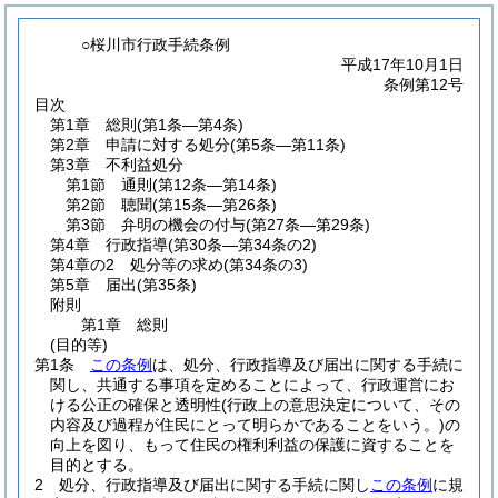
○桜川市行政手続条例
平成17年10月1日
条例第12号
目次
第1章
総則
(第1条―第4条)
第2章
申請に対する処分
(第5条―第11条)
第3章
不利益処分
第1節
通則
(第12条―第14条)
第2節
聴聞
(第15条―第26条)
第3節
弁明の機会の付与
(第27条―第29条)
第4章
行政指導
(第30条―第34条の2)
第4章の2
処分等の求め
(第34条の3)
第5章
届出
(第35条)
附則
第1章
総則
(目的等)
第1条
この条例
は、処分、行政指導及び届出に関する手続に
関し、共通する事項を定めることによって、行政運営にお
ける公正の確保と透明性
(行政上の意思決定について、その
内容及び過程が住民にとって明らかであることをいう。)
の
向上を図り、もって住民の権利利益の保護に資することを
目的とする。
2
処分、行政指導及び届出に関する手続に関し
この条例
に規