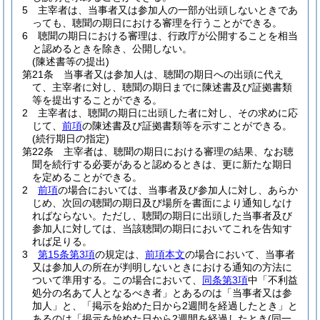
5
主宰者は、当事者又は参加人の一部が出頭しないときであ
っても、聴聞の期日における審理を行うことができる。
6
聴聞の期日における審理は、行政庁が公開することを相当
と認めるときを除き、公開しない。
(陳述書等の提出)
第21条
当事者又は参加人は、聴聞の期日への出頭に代え
て、主宰者に対し、聴聞の期日までに陳述書及び証拠書類
等を提出することができる。
2
主宰者は、聴聞の期日に出頭した者に対し、その求めに応
じて、
前項
の陳述書及び証拠書類等を示すことができる。
(続行期日の指定)
第22条
主宰者は、聴聞の期日における審理の結果、なお聴
聞を続行する必要があると認めるときは、更に新たな期日
を定めることができる。
2
前項
の場合においては、当事者及び参加人に対し、あらか
じめ、次回の聴聞の期日及び場所を書面により通知しなけ
ればならない。
ただし、聴聞の期日に出頭した当事者及び
参加人に対しては、当該聴聞の期日においてこれを告知す
れば足りる。
3
第15条第3項
の規定は、
前項本文
の場合において、当事者
又は参加人の所在が判明しないときにおける通知の方法に
ついて準用する。
この場合において、
同条第3項
中「不利益
処分の名あて人となるべき者」とあるのは「当事者又は参
加人」と、「掲示を始めた日から2週間を経過したとき」と
あるのは「掲示を始めた日から2週間を経過したとき
(同一