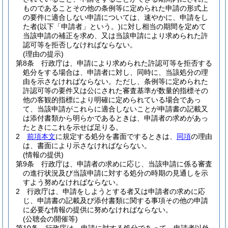
ものであることその他の条例等に定められた申請の形式上
の要件に適合しない申請については、速やかに、申請をし
た者
(以下「申請者」という。)
に対し相当の期間を定めて
当該申請の補正を求め、又は当該申請により求められた許
認可等を拒否しなければならない。
(理由の提示)
第8条
行政庁は、申請により求められた許認可等を拒否する
処分をする場合は、申請者に対し、同時に、当該処分の理
由を示さなければならない。
ただし、条例等に定められた
許認可等の要件又は公にされた審査基準が数量的指標その
他の客観的指標により明確に定められている場合であっ
て、当該申請がこれらに適合しないことが申請書の記載又
は添付書類から明らかであるときは、申請者の求めがあっ
たときにこれを示せば足りる。
2
前項本文
に規定する処分を書面でするときは、
同項
の理由
は、書面により示さなければならない。
(情報の提供)
第9条
行政庁は、申請者の求めに応じ、当該申請に係る審査
の進行状況及び当該申請に対する処分の時期の見通しを示
すよう努めなければならない。
2
行政庁は、申請をしようとする者又は申請者の求めに応
じ、申請書の記載及び添付書類に関する事項その他の申請
に必要な情報の提供に努めなければならない。
(公聴会の開催等)