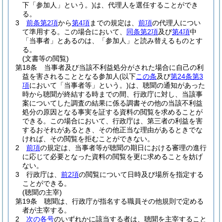
下「参加人」という。)
は、代理人を選任することができ
る。
3
前条第2項
から
第4項
までの規定は、
前項
の代理人につい
て準用する。
この場合において、
同条第2項
及び
第4項
中
「当事者」とあるのは、「参加人」と読み替えるものとす
る。
(文書等の閲覧)
第18条
当事者及び当該不利益処分がされた場合に自己の利
益を害されることとなる参加人
(以下
この条
及び
第24条第3
項
において「当事者等」という。)
は、聴聞の通知があった
時から聴聞が終結する時までの間、行政庁に対し、当該事
案についてした調査の結果に係る調書その他の当該不利益
処分の原因となる事実を証する資料の閲覧を求めることが
できる。
この場合において、行政庁は、第三者の利益を害
するおそれがあるとき、その他正当な理由があるときでな
ければ、その閲覧を拒むことができない。
2
前項
の規定は、当事者等が聴聞の期日における審理の進行
に応じて必要となった資料の閲覧を更に求めることを妨げ
ない。
3
行政庁は、
前2項
の閲覧について日時及び場所を指定する
ことができる。
(聴聞の主宰)
第19条
聴聞は、行政庁が指名する職員その他規則で定める
者が主宰する。
2
次の各号
のいずれかに該当する者は、聴聞を主宰すること