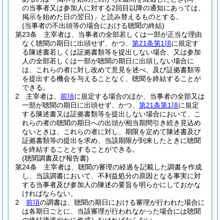
の当事者又は参加人に対する2回目以降の通知にあっては、
掲示を始めた日の翌日)
」と読み替えるものとする。
(当事者の不出頭等の場合における聴聞の終結)
第23条
主宰者は、当事者の全部若しくは一部が正当な理由
なく聴聞の期日に出頭せず、かつ、
第21条第1項
に規定す
る陳述書若しくは証拠書類等を提出しない場合、又は参加
人の全部若しくは一部が聴聞の期日に出頭しない場合に
は、これらの者に対し改めて意見を述べ、及び証拠書類等
を提出する機会を与えることなく、聴聞を終結することが
できる。
2
主宰者は、
前項
に規定する場合のほか、当事者の全部又は
一部が聴聞の期日に出頭せず、かつ、
第21条第1項
に規定
する陳述書又は証拠書類等を提出しない場合において、こ
れらの者の聴聞の期日への出頭が相当期間引き続き見込め
ないときは、これらの者に対し、期限を定めて陳述書及び
証拠書類等の提出を求め、当該期限が到来したときに聴聞
を終結することとすることができる。
(聴聞調書及び報告書)
第24条
主宰者は、聴聞の審理の経過を記載した調書を作成
し、当該調書において、不利益処分の原因となる事実に対
する当事者及び参加人の陳述の要旨を明らかにしておかな
ければならない。
2
前項
の調書は、聴聞の期日における審理が行われた場合に
は各期日ごとに、当該審理が行われなかった場合には聴聞