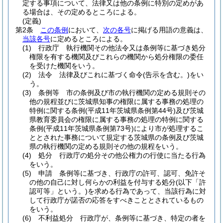
定する事項について、法律又は他の条例に特別の定めがあ
る場合は、その定めるところによる。
(定義)
第2条
この条例
において、
次の各号
に掲げる用語の意義は、
当該各号
に定めるところによる。
(1)
行政庁 執行機関その他法令又は条例等に基づき処分
権限を有する機関及びこれらの機関から処分権限の委任
を受けた機関をいう。
(2)
法令 法律及びこれに基づく命令
(告示を含む。)
をい
う。
(3)
条例等 市の条例及び市の執行機関の定める規則その
他の規程並びに茨城県知事の権限に属する事務の処理の
特例に関する条例
(平成11年茨城県条例第44号)
及び茨城
県教育委員会の権限に属する事務の処理の特例に関する
条例
(平成11年茨城県条例第73号)
により市が処理するこ
ととされた事務について規定する茨城県の条例及び茨城
県の執行機関の定める規則その他の規程をいう。
(4)
処分 行政庁の処分その他公権力の行使に当たる行為
をいう。
(5)
申請 条例等に基づき、行政庁の許可、認可、免許そ
の他の自己に対し何らかの利益を付与する処分
(以下「許
認可等」という。)
を求める行為であって、当該行為に対
して行政庁が諾否の応答をすべきこととされているもの
をいう。
(6)
不利益処分 行政庁が、条例等に基づき、特定の者を