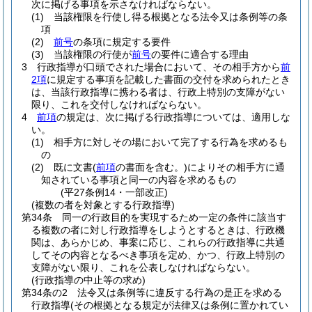
次に掲げる事項を示さなければならない。
(1)
当該権限を行使し得る根拠となる法令又は条例等の条
項
(2)
前号
の条項に規定する要件
(3)
当該権限の行使が
前号
の要件に適合する理由
3
行政指導が口頭でされた場合において、その相手方から
前
2項
に規定する事項を記載した書面の交付を求められたとき
は、当該行政指導に携わる者は、行政上特別の支障がない
限り、これを交付しなければならない。
4
前項
の規定は、次に掲げる行政指導については、適用しな
い。
(1)
相手方に対しその場において完了する行為を求めるも
の
(2)
既に文書
(
前項
の書面を含む。)
によりその相手方に通
知されている事項と同一の内容を求めるもの
(平27条例14・一部改正)
(複数の者を対象とする行政指導)
第34条
同一の行政目的を実現するため一定の条件に該当す
る複数の者に対し行政指導をしようとするときは、行政機
関は、あらかじめ、事案に応じ、これらの行政指導に共通
してその内容となるべき事項を定め、かつ、行政上特別の
支障がない限り、これを公表しなければならない。
(行政指導の中止等の求め)
第34条の2
法令又は条例等に違反する行為の是正を求める
行政指導
(その根拠となる規定が法律又は条例に置かれてい