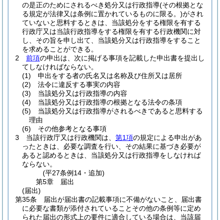
の是正のためにされるべき処分又は行政指導
(その根拠とな
る規定が法律又は条例に置かれているものに限る。)
がされ
ていないと思料するときは、当該処分をする権限を有する
行政庁又は当該行政指導をする権限を有する行政機関に対
し、その旨を申し出て、当該処分又は行政指導をすること
を求めることができる。
2
前項
の申出は、次に掲げる事項を記載した申出書を提出し
てしなければならない。
(1)
申出をする者の氏名又は名称及び住所又は居所
(2)
法令に違反する事実の内容
(3)
当該処分又は行政指導の内容
(4)
当該処分又は行政指導の根拠となる法令の条項
(5)
当該処分又は行政指導がされるべきであると思料する
理由
(6)
その他参考となる事項
3
当該行政庁又は行政機関は、
第1項
の規定による申出があ
ったときは、必要な調査を行い、その結果に基づき必要が
あると認めるときは、当該処分又は行政指導をしなければ
ならない。
(平27条例14・追加)
第5章
届出
(届出)
第35条
届出が届出書の記載事項に不備がないこと、届出書
に必要な書類が添付されていることその他の条例等に定め
られた届出の形式上の要件に適合している場合は、当該届