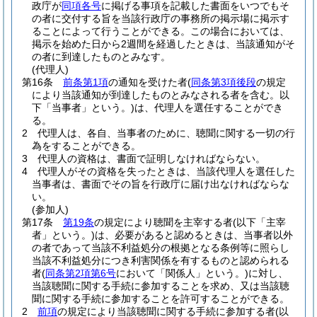
政庁が
同項各号
に掲げる事項を記載した書面をいつでもそ
の者に交付する旨を当該行政庁の事務所の掲示場に掲示す
ることによって行うことができる。
この場合においては、
掲示を始めた日から2週間を経過したときは、当該通知がそ
の者に到達したものとみなす。
(代理人)
第16条
前条第1項
の通知を受けた者
(
同条第3項後段
の規定
により当該通知が到達したものとみなされる者を含む。以
下「当事者」という。)
は、代理人を選任することができ
る。
2
代理人は、各自、当事者のために、聴聞に関する一切の行
為をすることができる。
3
代理人の資格は、書面で証明しなければならない。
4
代理人がその資格を失ったときは、当該代理人を選任した
当事者は、書面でその旨を行政庁に届け出なければならな
い。
(参加人)
第17条
第19条
の規定により聴聞を主宰する者
(以下「主宰
者」という。)
は、必要があると認めるときは、当事者以外
の者であって当該不利益処分の根拠となる条例等に照らし
当該不利益処分につき利害関係を有するものと認められる
者
(
同条第2項第6号
において「関係人」という。)
に対し、
当該聴聞に関する手続に参加することを求め、又は当該聴
聞に関する手続に参加することを許可することができる。
2
前項
の規定により当該聴聞に関する手続に参加する者
(以