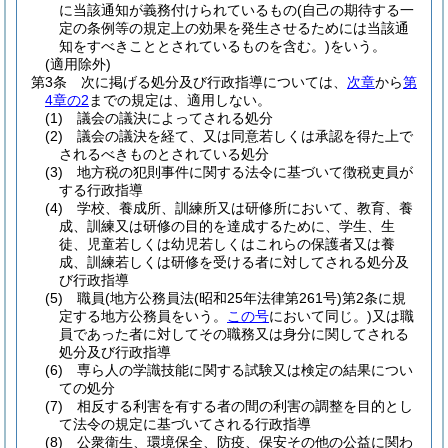
に当該通知が義務付けられているもの
(自己の期待する一
定の条例等の規定上の効果を発生させるためには当該通
知をすべきこととされているものを含む。)
をいう。
(適用除外)
第3条
次に掲げる処分及び行政指導については、
次章
から
第
4章の2
までの規定は、適用しない。
(1)
議会の議決によってされる処分
(2)
議会の議決を経て、又は同意若しくは承認を得た上で
されるべきものとされている処分
(3)
地方税の犯則事件に関する法令に基づいて徴税吏員が
する行政指導
(4)
学校、養成所、訓練所又は研修所において、教育、養
成、訓練又は研修の目的を達成するために、学生、生
徒、児童若しくは幼児若しくはこれらの保護者又は養
成、訓練若しくは研修を受ける者に対してされる処分及
び行政指導
(5)
職員
(地方公務員法
(昭和25年法律第261号)
第2条に規
定する地方公務員をいう。
この号
において同じ。)
又は職
員であった者に対してその職務又は身分に関してされる
処分及び行政指導
(6)
専ら人の学識技能に関する試験又は検定の結果につい
ての処分
(7)
相反する利害を有する者の間の利害の調整を目的とし
て法令の規定に基づいてされる行政指導
(8)
公衆衛生、環境保全、防疫、保安その他の公益に関わ