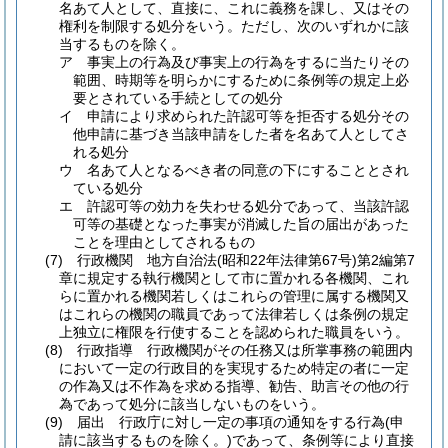
名あて人として、直接に、これに義務を課し、又はその
権利を制限する処分をいう。
ただし、次のいずれかに該
当するものを除く。
ア
事実上の行為及び事実上の行為をするに当たりその
範囲、時期等を明らかにするために条例等の規定上必
要とされている手続としての処分
イ
申請により求められた許認可等を拒否する処分その
他申請に基づき当該申請をした者を名あて人としてさ
れる処分
ウ
名あて人となるべき者の同意の下にすることとされ
ている処分
エ
許認可等の効力を失わせる処分であって、当該許認
可等の基礎となった事実が消滅した旨の届出があった
ことを理由としてされるもの
(7)
行政機関 地方自治法
(昭和22年法律第67号)
第2編第7
章に規定する執行機関として市に置かれる各機関、これ
らに置かれる機関若しくはこれらの管理に属する機関又
はこれらの機関の職員であって法律若しくは条例の規定
上独立に権限を行使することを認められた職員をいう。
(8)
行政指導 行政機関がその任務又は所掌事務の範囲内
において一定の行政目的を実現するため特定の者に一定
の作為又は不作為を求める指導、勧告、助言その他の行
為であって処分に該当しないものをいう。
(9)
届出 行政庁に対し一定の事項の通知をする行為
(申
請に該当するものを除く。)
であって、条例等により直接