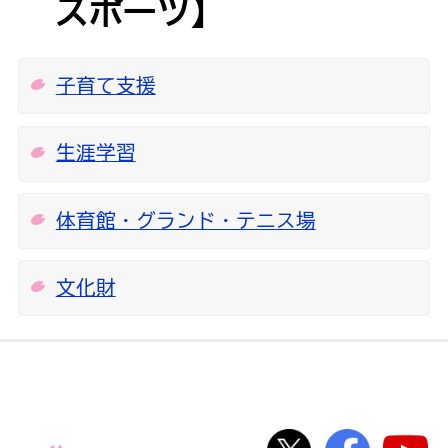
スポーツ】
子育て支援
生涯学習
体育館・グランド・テニス場
文化財
桜川市公式Twi
桜川市