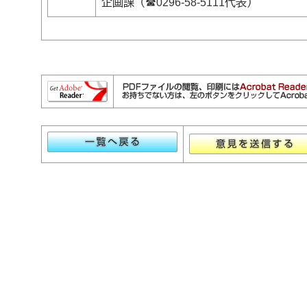
企画課（☎0296‐58‐5111代表）