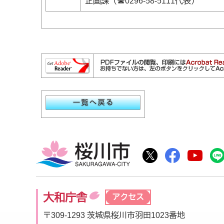
企画課（☎0296‐58‐5111代表）
桜川市
桜川市公式Twitte
桜川市公式F
桜川
大和庁舎
アクセス
〒309-1293 茨城県桜川市羽田1023番地